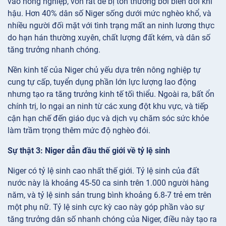
vào nông nghiệp, vốn rất dễ bị tổn thương bởi biến đổi khí
hậu. Hơn 40% dân số Niger sống dưới mức nghèo khổ, và
nhiều người đối mặt với tình trạng mất an ninh lương thực
do hạn hán thường xuyên, chất lượng đất kém, và dân số
tăng trưởng nhanh chóng.
Nền kinh tế của Niger chủ yếu dựa trên nông nghiệp tự
cung tự cấp, tuyển dụng phần lớn lực lượng lao động
nhưng tạo ra tăng trưởng kinh tế tối thiểu. Ngoài ra, bất ổn
chính trị, lo ngại an ninh từ các xung đột khu vực, và tiếp
cận hạn chế đến giáo dục và dịch vụ chăm sóc sức khỏe
làm trầm trọng thêm mức độ nghèo đói.
Sự thật 3: Niger dẫn đầu thế giới về tỷ lệ sinh
Niger có tỷ lệ sinh cao nhất thế giới. Tỷ lệ sinh của đất
nước này là khoảng 45-50 ca sinh trên 1.000 người hàng
năm, và tỷ lệ sinh sản trung bình khoảng 6.8-7 trẻ em trên
một phụ nữ. Tỷ lệ sinh cực kỳ cao này góp phần vào sự
tăng trưởng dân số nhanh chóng của Niger, điều này tạo ra