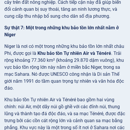
cây trên đất nông nghiệp. Cách tiếp cận này đã giúp biến
đổi cảnh quan bị suy thoái, tăng an ninh lương thực, và
cung cấp thu nhập bổ sung cho dân số địa phương.
Sự thật 7: Một trong những khu bảo tồn lớn nhất nằm ở
Niger
Niger là nơi có một trong những khu bảo tồn lớn nhất châu
Phi, được gọi là
Khu bảo tồn Tự nhiên Air và Ténéré
. Trải
rộng khoảng 77.360 km² (khoảng 29.870 dặm vuông), khu
vực bảo tồn rộng lớn này nằm ở miền bắc Niger, trong sa
mạc Sahara. Nó được UNESCO công nhận là Di sản Thế
giới năm 1991 do tầm quan trọng tự nhiên và văn hóa độc
đáo.
Khu bảo tồn Tự nhiên Air và Ténéré bao gồm hai vùng
chính: núi Air, một dãy núi gồ ghề với các đỉnh núi, thung
lũng và thành tạo đá độc đáo, và sa mạc Ténéré, được đặc
trưng bởi các cồn cát rộng lớn và cảnh quan sa mạc bằng
phẳng. Khu vực này là một trong số ít nơi ở Sahara nơi các