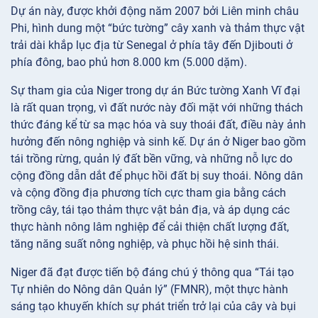
Dự án này, được khởi động năm 2007 bởi Liên minh châu
Phi, hình dung một “bức tường” cây xanh và thảm thực vật
trải dài khắp lục địa từ Senegal ở phía tây đến Djibouti ở
phía đông, bao phủ hơn 8.000 km (5.000 dặm).
Sự tham gia của Niger trong dự án Bức tường Xanh Vĩ đại
là rất quan trọng, vì đất nước này đối mặt với những thách
thức đáng kể từ sa mạc hóa và suy thoái đất, điều này ảnh
hưởng đến nông nghiệp và sinh kế. Dự án ở Niger bao gồm
tái trồng rừng, quản lý đất bền vững, và những nỗ lực do
cộng đồng dẫn dắt để phục hồi đất bị suy thoái. Nông dân
và cộng đồng địa phương tích cực tham gia bằng cách
trồng cây, tái tạo thảm thực vật bản địa, và áp dụng các
thực hành nông lâm nghiệp để cải thiện chất lượng đất,
tăng năng suất nông nghiệp, và phục hồi hệ sinh thái.
Niger đã đạt được tiến bộ đáng chú ý thông qua “Tái tạo
Tự nhiên do Nông dân Quản lý” (FMNR), một thực hành
sáng tạo khuyến khích sự phát triển trở lại của cây và bụi