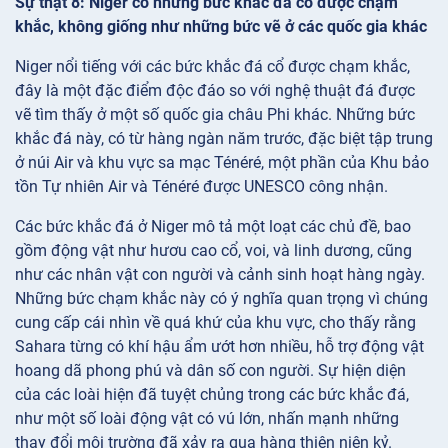
Sự thật 8: Niger có những bức khắc đá cổ được chạm
khắc, không giống như những bức vẽ ở các quốc gia khác
Niger nổi tiếng với các bức khắc đá cổ được chạm khắc,
đây là một đặc điểm độc đáo so với nghệ thuật đá được
vẽ tìm thấy ở một số quốc gia châu Phi khác. Những bức
khắc đá này, có từ hàng ngàn năm trước, đặc biệt tập trung
ở núi Air và khu vực sa mạc Ténéré, một phần của Khu bảo
tồn Tự nhiên Air và Ténéré được UNESCO công nhận.
Các bức khắc đá ở Niger mô tả một loạt các chủ đề, bao
gồm động vật như hươu cao cổ, voi, và linh dương, cũng
như các nhân vật con người và cảnh sinh hoạt hàng ngày.
Những bức chạm khắc này có ý nghĩa quan trọng vì chúng
cung cấp cái nhìn về quá khứ của khu vực, cho thấy rằng
Sahara từng có khí hậu ẩm ướt hơn nhiều, hỗ trợ động vật
hoang dã phong phú và dân số con người. Sự hiện diện
của các loài hiện đã tuyệt chủng trong các bức khắc đá,
như một số loài động vật có vú lớn, nhấn mạnh những
thay đổi môi trường đã xảy ra qua hàng thiên niên kỷ.