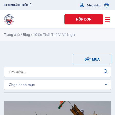
Đăng nhập
CƠ QUAN LÁI XE QUỐC TẾ
NỘP ĐƠN
Trang chủ
/
Blog
/
10 Sự Thật Thú Vị Về Niger
ĐẶT MUA