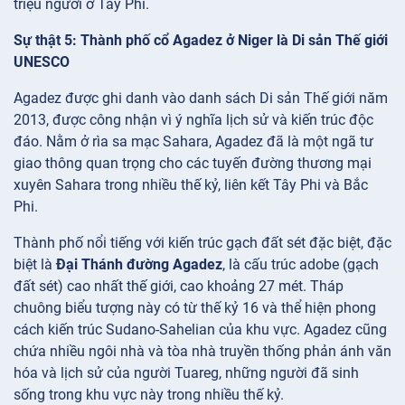
triệu người ở Tây Phi.
Sự thật 5: Thành phố cổ Agadez ở Niger là Di sản Thế giới
UNESCO
Agadez được ghi danh vào danh sách Di sản Thế giới năm
2013, được công nhận vì ý nghĩa lịch sử và kiến trúc độc
đáo. Nằm ở rìa sa mạc Sahara, Agadez đã là một ngã tư
giao thông quan trọng cho các tuyến đường thương mại
xuyên Sahara trong nhiều thế kỷ, liên kết Tây Phi và Bắc
Phi.
Thành phố nổi tiếng với kiến trúc gạch đất sét đặc biệt, đặc
biệt là
Đại Thánh đường Agadez
, là cấu trúc adobe (gạch
đất sét) cao nhất thế giới, cao khoảng 27 mét. Tháp
chuông biểu tượng này có từ thế kỷ 16 và thể hiện phong
cách kiến trúc Sudano-Sahelian của khu vực. Agadez cũng
chứa nhiều ngôi nhà và tòa nhà truyền thống phản ánh văn
hóa và lịch sử của người Tuareg, những người đã sinh
sống trong khu vực này trong nhiều thế kỷ.