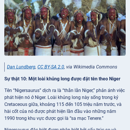
Dan Lundberg
,
CC BY-SA 2.0
, via Wikimedia Commons
Sự thật 10: Một loài khủng long được đặt tên theo Niger
Tên “Nigersaurus” dịch ra là “thằn lằn Niger,” phản ánh việc
phát hiện nó ở Niger. Loài khủng long này sống trong kỷ
Cretaceous giữa, khoảng 115 đến 105 triệu năm trước, và
hài cốt của nó được phát hiện lần đầu vào những năm
1990 trong khu vực được gọi là “sa mạc Tenere.”
Nigersaurus đặc biệt được phân biệt bởi cấu trúc sọ và