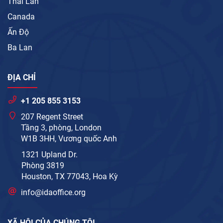
Thái Lan
Canada
Ấn Độ
Ba Lan
ĐỊA CHỈ
+1 205 855 3153
207 Regent Street
Tầng 3, phòng, London
W1B 3HH, Vương quốc Anh
1321 Upland Dr.
Phòng 3819
Houston, TX 77043, Hoa Kỳ
info@idaoffice.org
XÃ HỘI CỦA CHÚNG TÔI