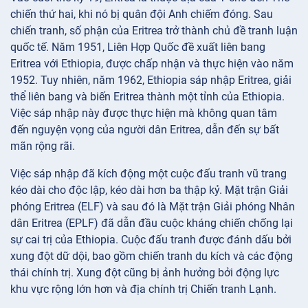
chiến thứ hai, khi nó bị quân đội Anh chiếm đóng. Sau
chiến tranh, số phận của Eritrea trở thành chủ đề tranh luận
quốc tế. Năm 1951, Liên Hợp Quốc đề xuất liên bang
Eritrea với Ethiopia, được chấp nhận và thực hiện vào năm
1952. Tuy nhiên, năm 1962, Ethiopia sáp nhập Eritrea, giải
thể liên bang và biến Eritrea thành một tỉnh của Ethiopia.
Việc sáp nhập này được thực hiện mà không quan tâm
đến nguyện vọng của người dân Eritrea, dẫn đến sự bất
mãn rộng rãi.
Việc sáp nhập đã kích động một cuộc đấu tranh vũ trang
kéo dài cho độc lập, kéo dài hơn ba thập kỷ. Mặt trận Giải
phóng Eritrea (ELF) và sau đó là Mặt trận Giải phóng Nhân
dân Eritrea (EPLF) đã dẫn đầu cuộc kháng chiến chống lại
sự cai trị của Ethiopia. Cuộc đấu tranh được đánh dấu bởi
xung đột dữ dội, bao gồm chiến tranh du kích và các động
thái chính trị. Xung đột cũng bị ảnh hưởng bởi động lực
khu vực rộng lớn hơn và địa chính trị Chiến tranh Lạnh.