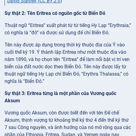
David Stanley
,
(CC BY 2.0)
Sự thật 2: Tên Eritrea có nguồn gốc từ Biển Đỏ
Thuật ngữ “Eritrea” xuất phát từ từ tiếng Hy Lạp “Erythraia,”
có nghĩa là “đỏ” và được sử dụng để chỉ Biển Đỏ.
Tên này được áp dụng trong thời kỳ thuộc địa của Ý vào
cuối thế kỷ 19. Ý thành lập Eritrea như một thuộc địa vào
năm 1890, và họ chọn tên “Eritrea” để làm nổi bật vị trí ven
biển của đất nước dọc theo Biển Đỏ. Tên này được lấy từ
thuật ngữ tiếng Hy Lạp chỉ Biển Đỏ, “Erythra Thalassa,” có
nghĩa là “Biển Đỏ.”
Sự thật 3: Eritrea từng là một phần của Vương quốc
Aksum
Vương quốc Aksum, còn được biết đến với tên Đế chế
Aksum, thịnh vượng từ khoảng thế kỷ thứ 4 đến thế kỷ thứ
7 sau Công nguyên, và ảnh hưởng của nó mở rộng qua các
phần của Ethiopia, Eritrea, Sudan, và Yemen ngày nay.