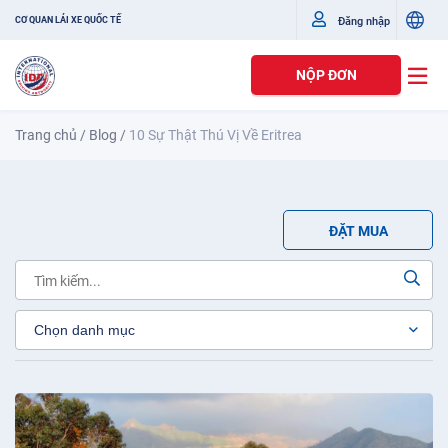
Đăng nhập
CƠ QUAN LÁI XE QUỐC TẾ
NỘP ĐƠN
Trang chủ
/
Blog
/
10 Sự Thật Thú Vị Về Eritrea
ĐẶT MUA