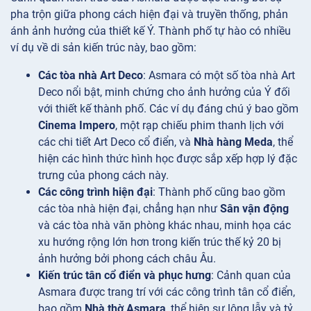
pha trộn giữa phong cách hiện đại và truyền thống, phản
ánh ảnh hưởng của thiết kế Ý. Thành phố tự hào có nhiều
ví dụ về di sản kiến trúc này, bao gồm:
Các tòa nhà Art Deco
: Asmara có một số tòa nhà Art
Deco nổi bật, minh chứng cho ảnh hưởng của Ý đối
với thiết kế thành phố. Các ví dụ đáng chú ý bao gồm
Cinema Impero
, một rạp chiếu phim thanh lịch với
các chi tiết Art Deco cổ điển, và
Nhà hàng Meda
, thể
hiện các hình thức hình học được sắp xếp hợp lý đặc
trưng của phong cách này.
Các công trình hiện đại
: Thành phố cũng bao gồm
các tòa nhà hiện đại, chẳng hạn như
Sân vận động
và các tòa nhà văn phòng khác nhau, minh họa các
xu hướng rộng lớn hơn trong kiến trúc thế kỷ 20 bị
ảnh hưởng bởi phong cách châu Âu.
Kiến trúc tân cổ điển và phục hưng
: Cảnh quan của
Asmara được trang trí với các công trình tân cổ điển,
bao gồm
Nhà thờ Asmara
, thể hiện sự lộng lẫy và tỷ