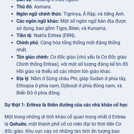
Thủ đô
: Asmara.
Ngôn ngữ chính thức
: Tigrinya, Ả Rập, và tiếng Anh.
Các ngôn ngữ khác:
Một số ngôn ngữ bản địa được
sử dụng, bao gồm Tigre, Bilen, và Kunama.
Tiền tệ
: Nakfa Eritrea (ERN).
Chính phủ
: Cộng hòa tổng thống một đảng thống
nhất.
Tôn giáo chính:
Cơ đốc giáo (chủ yếu là Cơ đốc giáo
Chính thống Eritrea), với một số lượng đáng kể tín đồ
Hồi giáo và thiểu số các nhóm tôn giáo khác.
Địa lý
: Nằm ở Sừng châu Phi, giáp Sudan ở phía tây,
Ethiopia ở phía nam, Djibouti ở phía đông nam, và
Biển Đỏ ở phía đông.
Sự thật 1: Eritrea là thiên đường của các nhà khảo cổ học
Một trong những di tích khảo cổ quan trọng nhất ở Eritrea
là
Qohaito
, một thành phố cổ có niên đại từ thời tiền Cơ
đốc giáo. Khu vực này có những tàn tích ấn tượng bao