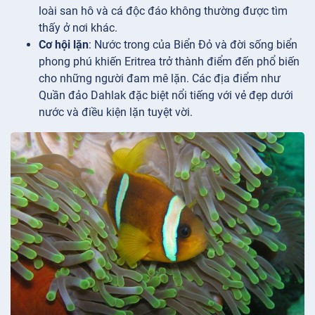
loài san hô và cá độc đáo không thường được tìm
thấy ở nơi khác.
Cơ hội lặn
: Nước trong của Biển Đỏ và đời sống biển
phong phú khiến Eritrea trở thành điểm đến phổ biến
cho những người đam mê lặn. Các địa điểm như
Quần đảo Dahlak đặc biệt nổi tiếng với vẻ đẹp dưới
nước và điều kiện lặn tuyệt vời.