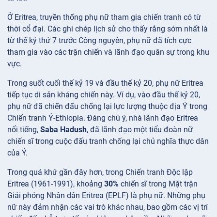
Ở Eritrea, truyền thống phụ nữ tham gia chiến tranh có từ
thời cổ đại. Các ghi chép lịch sử cho thấy rằng sớm nhất là
từ thế kỷ thứ 7 trước Công nguyên, phụ nữ đã tích cực
tham gia vào các trận chiến và lãnh đạo quân sự trong khu
vực.
Trong suốt cuối thế kỷ 19 và đầu thế kỷ 20, phụ nữ Eritrea
tiếp tục di sản kháng chiến này. Ví dụ, vào đầu thế kỷ 20,
phụ nữ đã chiến đấu chống lại lực lượng thuộc địa Ý trong
Chiến tranh Ý-Ethiopia. Đáng chú ý, nhà lãnh đạo Eritrea
nổi tiếng,
Saba Hadush
, đã lãnh đạo một tiểu đoàn nữ
chiến sĩ trong cuộc đấu tranh chống lại chủ nghĩa thực dân
của Ý.
Trong quá khứ gần đây hơn, trong Chiến tranh Độc lập
Eritrea (1961-1991), khoảng
30%
chiến sĩ trong Mặt trận
Giải phóng Nhân dân Eritrea (EPLF) là phụ nữ. Những phụ
nữ này đảm nhận các vai trò khác nhau, bao gồm các vị trí