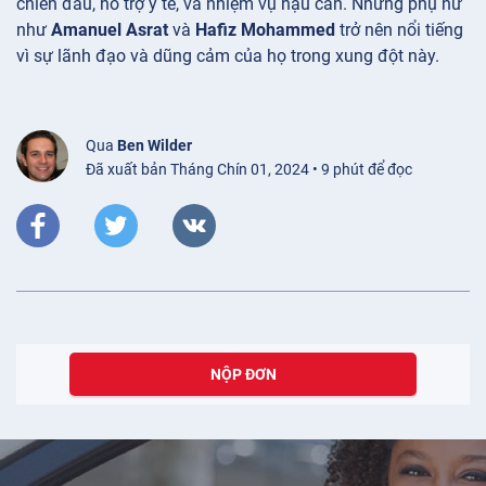
chiến đấu, hỗ trợ y tế, và nhiệm vụ hậu cần. Những phụ nữ
như
Amanuel Asrat
và
Hafiz Mohammed
trở nên nổi tiếng
vì sự lãnh đạo và dũng cảm của họ trong xung đột này.
Qua
Ben Wilder
Đã xuất bản Tháng Chín 01, 2024 • 9 phút để đọc
NỘP ĐƠN