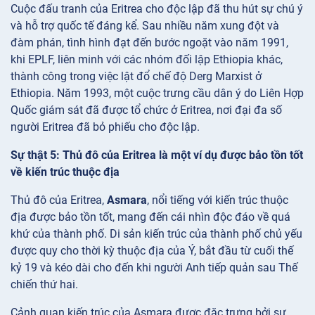
Cuộc đấu tranh của Eritrea cho độc lập đã thu hút sự chú ý
và hỗ trợ quốc tế đáng kể. Sau nhiều năm xung đột và
đàm phán, tình hình đạt đến bước ngoặt vào năm 1991,
khi EPLF, liên minh với các nhóm đối lập Ethiopia khác,
thành công trong việc lật đổ chế độ Derg Marxist ở
Ethiopia. Năm 1993, một cuộc trưng cầu dân ý do Liên Hợp
Quốc giám sát đã được tổ chức ở Eritrea, nơi đại đa số
người Eritrea đã bỏ phiếu cho độc lập.
Sự thật 5: Thủ đô của Eritrea là một ví dụ được bảo tồn tốt
về kiến trúc thuộc địa
Thủ đô của Eritrea,
Asmara
, nổi tiếng với kiến trúc thuộc
địa được bảo tồn tốt, mang đến cái nhìn độc đáo về quá
khứ của thành phố. Di sản kiến trúc của thành phố chủ yếu
được quy cho thời kỳ thuộc địa của Ý, bắt đầu từ cuối thế
kỷ 19 và kéo dài cho đến khi người Anh tiếp quản sau Thế
chiến thứ hai.
Cảnh quan kiến trúc của Asmara được đặc trưng bởi sự