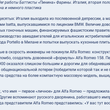
pider работы Баттисты «Пинина» Фарины. Италия, вторая по
ина и немного пластика
есятых: Италия выходила из послевоенной депрессии, а 
ми Isetta, выпускавшимися по лицензии BMW. Величие дов
ных гоночных машин, финансируемых фашистским правител
роизводство авиадвигателей для итальянских истребителе
ода Portello в Милане и попытки выпускать кухонные пли
е в скорость инженеры не покинули Alfa Romeo: конструк
омбо, создатель довоенной «формулы» Alfa Romeo 158. П
900 оказался слишком большим и дорогим для обедневшей
общенациональной лотереи (победители которой так и не 
ла средства на более компактную массовую модель, вышед
, что имя — первое «личное» для Alfa Romeo — предложил
Другие вспоминают русского дворянина, работавшего имп
да представители Alfa Romeo представились: «У вас тут в