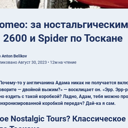
Romeo: за ностальгическим 
, 2600 и Spider по Тоскане
р
Anton Belikov
иковано Август 30, 2023 • 12м на чтение
 Почему-то у англичанина Адама никак не получается вклю
говорите — двойной выжим?» — восклицает он. «Эрр. Эрр-рр
 ездить с такой коробкой? Ладно, Адам, тебя можно прос
инхронизированной коробкой передач? Дай-ка я сам.
ое Nostalgic Tours? Классическое