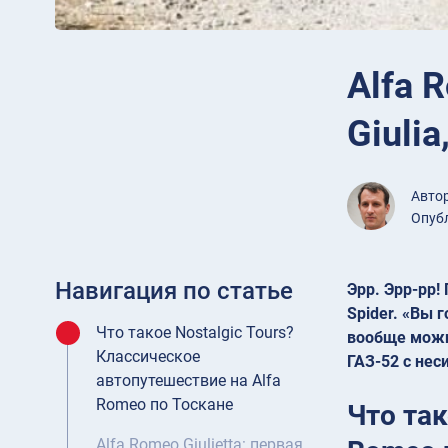
Alfa 
Giulia
Авто
Опубл
Навигация по статье
Эрр. Эрр-рр!
Spider. «Вы 
Что такое Nostalgic Tours?
вообще можно
Классическое
ГАЗ-52 с нес
автопутешествие на Alfa
Romeo по Тоскане
Что так
Alfa Romeo Giulietta: первая