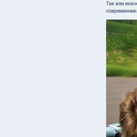
Так или инач
современника