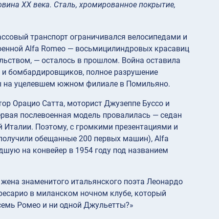
ловина XX века. Сталь, хромированное покрытие,
массовый транспорт ограничивался велосипедами и
оенной Alfa Romeo — восьмицилиндровых красавиц
ьством, — осталось в прошлом. Война оставила
й и бомбардировщиков, полное разрушение
ты на уцелевшем южном филиале в Помильяно.
тор Орацио Сатта, моторист Джузеппе Буссо и
ервая послевоенная модель провалилась — седан
 Италии. Поэтому, с громкими презентациями и
получили обещанные 200 первых машин), Alfa
шую на конвейер в 1954 году под названием
а жена знаменитого итальянского поэта Леонардо
ресарио в миланском ночном клубе, который
осемь Ромео и ни одной Джульетты?»