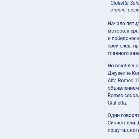
Giulietta S
стекло, рез
Начало пятид
мотороллера
и победонос
свой след: п
главного зав
Но влюблённы
Джузеппе Кол
Alfa Romeo 1
объявлением 
Romeo собра
Giulietta.
Одни говорят
Синисгалли. 
пошутил, ког