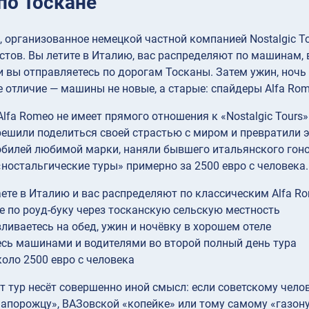
по Тоскане
 организованное немецкой частной компанией Nostalgic To
тов. Вы летите в Италию, вас распределяют по машинам,
 вы отправляетесь по дорогам Тосканы. Затем ужин, ночь 
 отличие — машины не новые, а старые: спайдеры Alfa Romeo 
lfa Romeo не имеет прямого отношения к «Nostalgic Tours
 решили поделиться своей страстью с миром и превратили 
билей любимой марки, наняли бывшего итальянского гоно
ностальгические туры» примерно за 2500 евро с человека.
ете в Италию и вас распределяют по классическим Alfa R
е по роуд-буку через тосканскую сельскую местность
ливаетесь на обед, ужин и ночёвку в хорошем отеле
сь машинами и водителями во второй полный день тура
коло 2500 евро с человека
т тур несёт совершенно иной смысл: если советскому челове
апорожцу», ВАЗовской «копейке» или тому самому «газону»