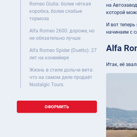
Romeo Giulia: более чёткая
на Автозаводе
коробка, более слабые
которой можн
тормоза
И вот теперь
Alfa Romeo 2600: дороже, но
начинаем с с
не обязательно лучше
Alfa Ro
Alfa Romeo Spider (Duetto): 27
лет на конвейере
Итак, её звал
Жизнь в стиле дольче вита:
что на самом деле продаёт
Nostalgic Tours
ОФОРМИТЬ