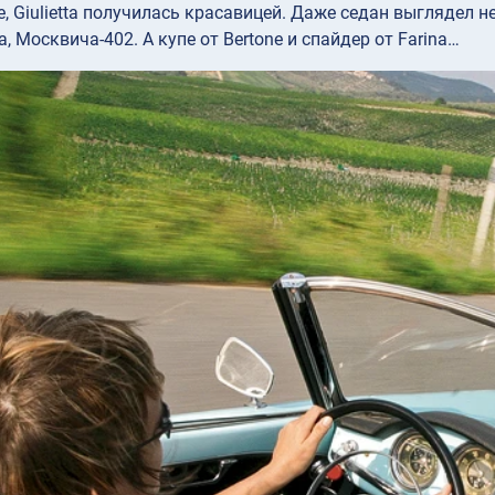
е, Giulietta получилась красавицей. Даже седан выглядел 
, Москвича-402. А купе от Bertone и спайдер от Farina…