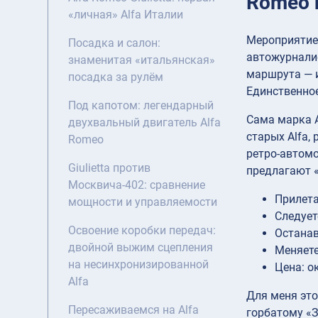
Romeo 
«личная» Alfa Италии
Мероприятие,
Посадка и салон:
автожурналис
знаменитая «итальянская»
маршрута — и
посадка за рулём
Единственное
Под капотом: легендарный
Сама марка A
двухвальный двигатель Alfa
старых Alfa,
Romeo
ретро-автомо
Giulietta против
предлагают «
Москвича-402: сравнение
Прилета
мощности и управляемости
Следует
Освоение коробки передач:
Останав
двойной выжим сцепления
Меняете
на несинхронизированной
Цена: о
Alfa
Для меня это
Пересаживаемся на Alfa
горбатому «З