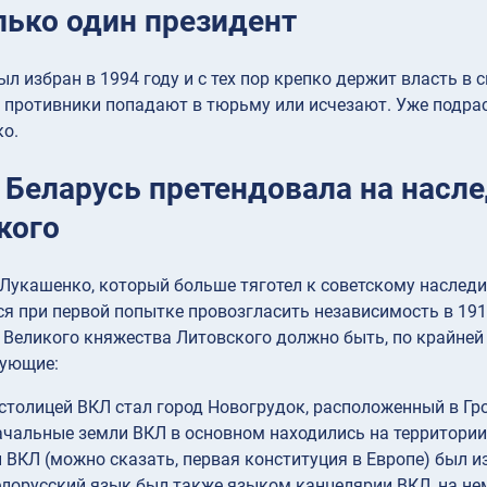
лько один президент
л избран в 1994 году и с тех пор крепко держит власть в 
о противники попадают в тюрьму или исчезают. Уже подрас
ко.
: Беларусь претендовала на насл
кого
Лукашенко, который больше тяготел к советскому наследию
я при первой попытке провозгласить независимость в 1918
 Великого княжества Литовского должно быть, по крайней
дующие:
столицей ВКЛ стал город Новогрудок, расположенный в Гр
чальные земли ВКЛ в основном находились на территории
 ВКЛ (можно сказать, первая конституция в Европе) был и
лорусский язык был также языком канцелярии ВКЛ, на нем