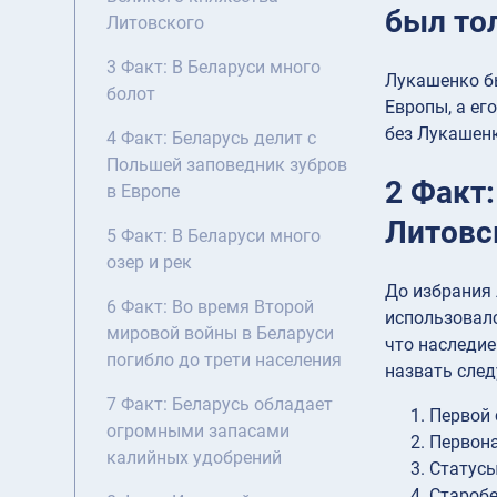
был то
Литовского
3 Факт: В Беларуси много
Лукашенко бы
болот
Европы, а ег
без Лукашен
4 Факт: Беларусь делит с
Польшей заповедник зубров
2 Факт
в Европе
Литовс
5 Факт: В Беларуси много
озер и рек
До избрания 
6 Факт: Во время Второй
использовалс
мировой войны в Беларуси
что наследие
погибло до трети населения
назвать сле
7 Факт: Беларусь обладает
Первой 
огромными запасами
Первона
калийных удобрений
Статусы
Старобе