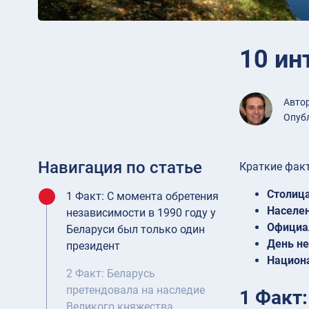
10 ин
Авто
Опубл
Навигация по статье
Краткие факт
Столица
1 Факт: С момента обретения
Населен
независимости в 1990 году у
Официа
Беларуси был только один
День не
президент
Национ
2 Факт: Беларусь
претендовала на наследие
1 Факт:
Великого княжества