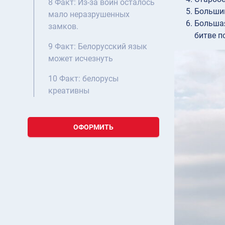
8 Факт: Из-за войн осталось
Большин
мало неразрушенных
Большая
замков.
битве п
9 Факт: Белорусский язык
может исчезнуть
10 Факт: белорусы
креативны
ОФОРМИТЬ