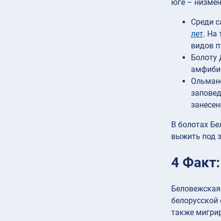
юге – низме
Среди с
лет
. На
видов п
Болоту 
амфиби
Ольманс
заповед
занесен
В болотах Бе
выжить под з
4 Факт
Беловежская
белорусской 
также мигрир