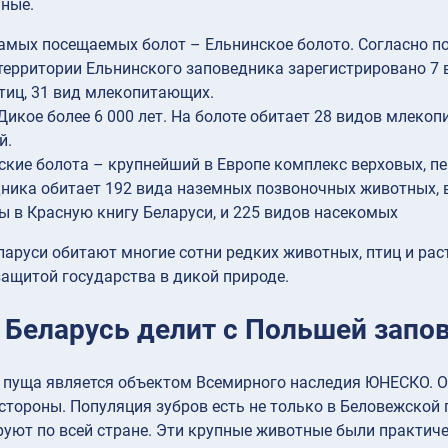
нные.
амых посещаемых болот – Ельнинское болото. Согласно 
 территории Ельнинского заповедника зарегистрировано 7
тиц, 31 вид млекопитающих.
Дикое более 6 000 лет. На болоте обитает 28 видов млекоп
й.
кие болота – крупнейший в Европе комплекс верховых, пе
ника обитает 192 вида наземных позвоночных животных, в
ы в Красную книгу Беларуси, и 225 видов насекомых
ларуси обитают многие сотни редких животных, птиц и рас
ащитой государства в дикой природе.
: Беларусь делит с Польшей запо
 пуща является объектом Всемирного наследия ЮНЕСКО. О
стороны. Популяция зубров есть не только в Беловежской 
уют по всей стране. Эти крупные животные были практиче