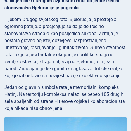
6. činjenica: U Drugom svjetskom ratu, do jedne trećine
stanovništva Bjelorusije je poginulo
Tijekom Drugog svjetskog rata, Bjelorusija je pretrpjela
ogromne patnje, a procjenjuje se da je do trećine
stanovništva stradalo kao posljedica sukoba. Zemlja je
postala glavno bojište, doživjevši rasprostranjeno
uništavanje, raseljavanje i gubitak života. Surova stvarnost
rata, uključujući brutalne okupacije i politiku spaljene
zemlje, ostavila je trajan utjecaj na Bjelorusiju i njezin
narod. Značajan ljudski gubitak naglašava duboke ožiljke
koje je rat ostavio na povijest nacije i kolektivno sjećanje.
Jedan od glavnih simbola rata je memorijalni kompleks
Hatinj. Na teritoriju kompleksa nalazi se pepeo 185 drugih
sela spaljenih od strane Hitlerove vojske i kolaboracionista
koja nikada nisu obnovljena.