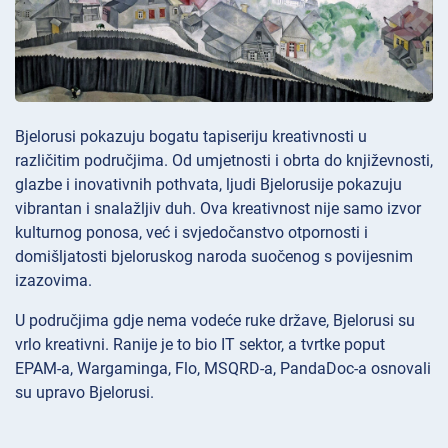
Bjelorusi pokazuju bogatu tapiseriju kreativnosti u
različitim područjima. Od umjetnosti i obrta do književnosti,
glazbe i inovativnih pothvata, ljudi Bjelorusije pokazuju
vibrantan i snalažljiv duh. Ova kreativnost nije samo izvor
kulturnog ponosa, već i svjedočanstvo otpornosti i
domišljatosti bjeloruskog naroda suočenog s povijesnim
izazovima.
U područjima gdje nema vodeće ruke države, Bjelorusi su
vrlo kreativni. Ranije je to bio IT sektor, a tvrtke poput
EPAM-a, Wargaminga, Flo, MSQRD-a, PandaDoc-a osnovali
su upravo Bjelorusi.