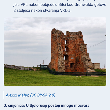
je u VKL nakon pobjede u Bitci kod Grunwalda gotovo
2 stoljeća nakon stvaranja VKL-a.
Alexxx Malev
,
(CC BY-SA 2.0)
3. činjenica: U Bjelorusiji postoji mnogo močvara