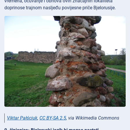
vremena, očuvanje i obnova ovih značajnih lokaliteta
doprinose trajnom nasljeđu povijesne priče Bjelorusije.
Viktar Pałściuk
,
CC BY-SA 2.5
, via Wikimedia Commons