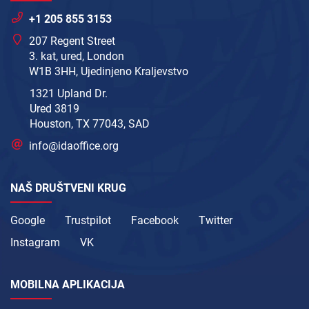
+1 205 855 3153
207 Regent Street
3. kat, ured, London
W1B 3HH, Ujedinjeno Kraljevstvo
1321 Upland Dr.
Ured 3819
Houston, TX 77043, SAD
info@idaoffice.org
NAŠ DRUŠTVENI KRUG
Google
Trustpilot
Facebook
Twitter
Instagram
VK
MOBILNA APLIKACIJA