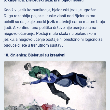
9. činjenica: Bjeloruski jezik bi mogao nestati
Kao živi jezik komunikacije, bjeloruski jezik je ugrožen.
Duga razdoblja poljske i ruske vlasti nad Bjelorusima
učinili su da je bjeloruski jezik materinji samo malom broju
ljudi. A kontinuirana politika države nije usmjerena na
njegovo očuvanje. Postoji malo škola na bjeloruskom
jeziku, a njegovo učenje postaje ni prestižno ni logično za
buduće dijete u trenutnom sustavu.
10. činjenica: Bjelorusi su kreativni