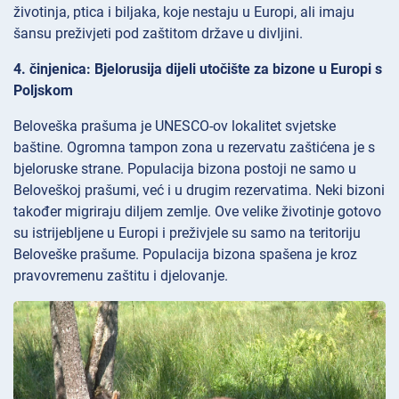
životinja, ptica i biljaka, koje nestaju u Europi, ali imaju
šansu preživjeti pod zaštitom države u divljini.
4. činjenica: Bjelorusija dijeli utočište za bizone u Europi s
Poljskom
Beloveška prašuma je UNESCO-ov lokalitet svjetske
baštine. Ogromna tampon zona u rezervatu zaštićena je s
bjeloruske strane. Populacija bizona postoji ne samo u
Beloveškoj prašumi, već i u drugim rezervatima. Neki bizoni
također migriraju diljem zemlje. Ove velike životinje gotovo
su istrijebljene u Europi i preživjele su samo na teritoriju
Beloveške prašume. Populacija bizona spašena je kroz
pravovremenu zaštitu i djelovanje.