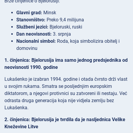
Brze činjenice o Bjelorusiji:
Glavni grad:
Minsk
Stanovništvo:
Preko 9,4 milijuna
Službeni jezici:
Bjeloruski, ruski
Dan neovisnosti:
3. srpnja
Nacionalni simbol:
Roda, koja simbolizira obitelj i
domovinu
1. činjenica: Bjelorusija ima samo jednog predsjednika od
neovisnosti 1990. godine
Lukašenko je izabran 1994. godine i otada čvrsto drži vlast
u svojim rukama. Smatra se posljednjim europskim
diktatorom, a njegovi protivnici su zatvoreni ili nestaju. Već
odrasta druga generacija koja nije vidjela zemlju bez
Lukašenka.
2. činjenica: Bjelorusija je tvrdila da je nasljednica Velike
Kneževine Litve