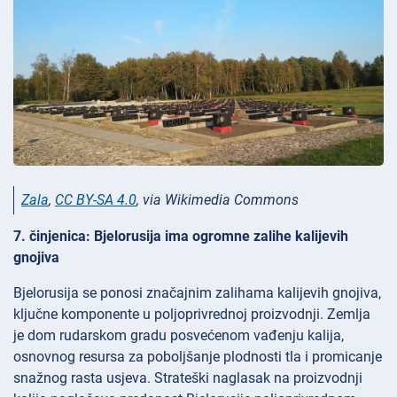
Zala
,
CC BY-SA 4.0
, via Wikimedia Commons
7. činjenica: Bjelorusija ima ogromne zalihe kalijevih
gnojiva
Bjelorusija se ponosi značajnim zalihama kalijevih gnojiva,
ključne komponente u poljoprivrednoj proizvodnji. Zemlja
je dom rudarskom gradu posvećenom vađenju kalija,
osnovnog resursa za poboljšanje plodnosti tla i promicanje
snažnog rasta usjeva. Strateški naglasak na proizvodnji