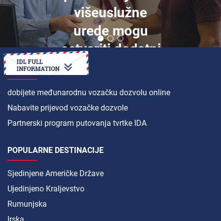
višeuslužne
urede mogu
ostvariti dodatni
prihod
KAKO DA
dobijete međunarodnu vozačku dozvolu online
Nabavite prijevod vozačke dozvole
Partnerski program putovanja tvrtke IDA
POPULARNE DESTINACIJE
Sjedinjene Američke Države
Ujedinjeno Kraljevstvo
Rumunjska
Irska