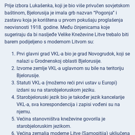
Prije izbora Lukašenka, koji je bio više privučen sovjetskom
baštinom, Bjelorusija je imala grb nazvan “Pogonja” i
zastavu koja je korištena u prvom pokušaju proglašenja
neovisnosti 1918. godine. Među činjenicama koje
sugeriraju da bi nasljeđe Velike Kneževine Litve trebalo biti
barem podijeljeno s modernom Litvom su:
Prvi glavni grad VKL-a bio je grad Novogrudok, koji se
nalazi u Grodnenskoj oblasti Bjelorusije.
Izvorne zemlje VKL-a uglavnom su bile na teritoriju
Bjelorusije.
Statuti VKL-a (možemo reći prvi ustav u Europi)
izdani su na starobjeloruskom jeziku.
Starobjeloruski jezik bio je također jezik kancelarije
VKL-a, sva korespondencija i zapisi vođeni su na
njemu.
Većina stanovništva kneževine govorila je
starobjeloruskim jezikom.
Većina zemalja moderne Litve (Samogitija) uključena