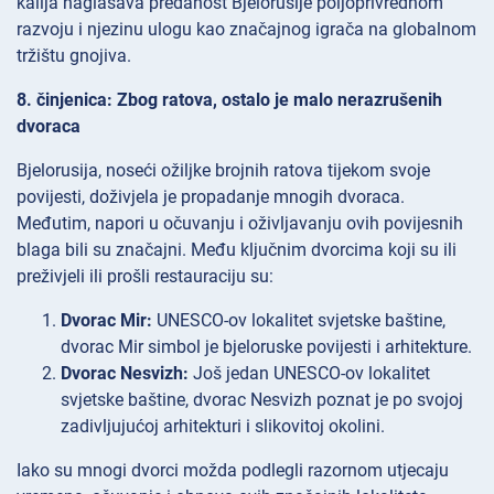
kalija naglašava predanost Bjelorusije poljoprivrednom
razvoju i njezinu ulogu kao značajnog igrača na globalnom
tržištu gnojiva.
8. činjenica: Zbog ratova, ostalo je malo nerazrušenih
dvoraca
Bjelorusija, noseći ožiljke brojnih ratova tijekom svoje
povijesti, doživjela je propadanje mnogih dvoraca.
Međutim, napori u očuvanju i oživljavanju ovih povijesnih
blaga bili su značajni. Među ključnim dvorcima koji su ili
preživjeli ili prošli restauraciju su:
Dvorac Mir:
UNESCO-ov lokalitet svjetske baštine,
dvorac Mir simbol je bjeloruske povijesti i arhitekture.
Dvorac Nesvizh:
Još jedan UNESCO-ov lokalitet
svjetske baštine, dvorac Nesvizh poznat je po svojoj
zadivljujućoj arhitekturi i slikovitoj okolini.
Iako su mnogi dvorci možda podlegli razornom utjecaju