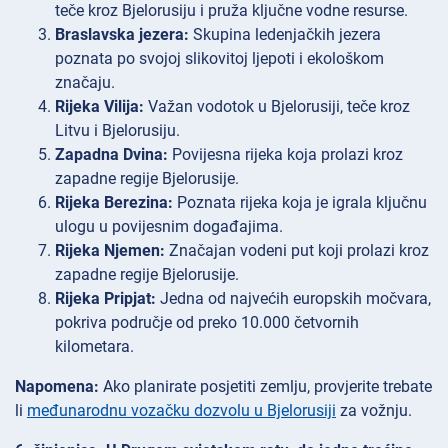
teče kroz Bjelorusiju i pruža ključne vodne resurse.
Braslavska jezera:
Skupina ledenjačkih jezera
poznata po svojoj slikovitoj ljepoti i ekološkom
značaju.
Rijeka Vilija:
Važan vodotok u Bjelorusiji, teče kroz
Litvu i Bjelorusiju.
Zapadna Dvina:
Povijesna rijeka koja prolazi kroz
zapadne regije Bjelorusije.
Rijeka Berezina:
Poznata rijeka koja je igrala ključnu
ulogu u povijesnim događajima.
Rijeka Njemen:
Značajan vodeni put koji prolazi kroz
zapadne regije Bjelorusije.
Rijeka Pripjat:
Jedna od najvećih europskih močvara,
pokriva područje od preko 10.000 četvornih
kilometara.
Napomena:
Ako planirate posjetiti zemlju, provjerite trebate
li
međunarodnu vozačku dozvolu u Bjelorusiji
za vožnju.