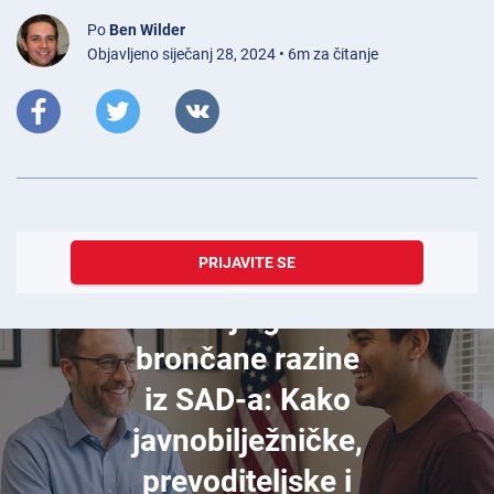
Po
Ben Wilder
Objavljeno siječanj 28, 2024 • 6m za čitanje
PRIJAVITE SE
prosinac 07, 2025
Slučaj agenta
brončane razine
iz SAD-a: Kako
javnobilježničke,
prevoditeljske i