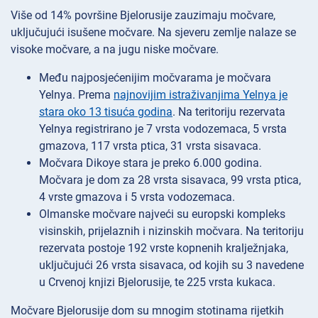
Više od 14% površine Bjelorusije zauzimaju močvare,
uključujući isušene močvare. Na sjeveru zemlje nalaze se
visoke močvare, a na jugu niske močvare.
Među najposjećenijim močvarama je močvara
Yelnya. Prema
najnovijim istraživanjima Yelnya je
stara oko 13 tisuća godina
. Na teritoriju rezervata
Yelnya registrirano je 7 vrsta vodozemaca, 5 vrsta
gmazova, 117 vrsta ptica, 31 vrsta sisavaca.
Močvara Dikoye stara je preko 6.000 godina.
Močvara je dom za 28 vrsta sisavaca, 99 vrsta ptica,
4 vrste gmazova i 5 vrsta vodozemaca.
Olmanske močvare najveći su europski kompleks
visinskih, prijelaznih i nizinskih močvara. Na teritoriju
rezervata postoje 192 vrste kopnenih kralježnjaka,
uključujući 26 vrsta sisavaca, od kojih su 3 navedene
u Crvenoj knjizi Bjelorusije, te 225 vrsta kukaca.
Močvare Bjelorusije dom su mnogim stotinama rijetkih