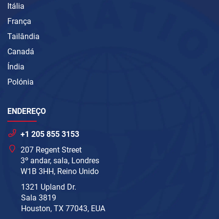
Itália
França
Tailândia
Canadá
Índia
Polónia
ENDEREÇO
+1 205 855 3153
207 Regent Street
3º andar, sala, Londres
W1B 3HH, Reino Unido
1321 Upland Dr.
Sala 3819
Houston, TX 77043, EUA