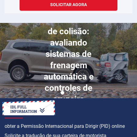
SOLICITAR AGORA
Outubro 03, 2024
Dinâmica de teste
de colisão:
avaliando
sistemas de
frenagem
automática e
controles de
cruzeiro
adaptativos
COMO
obter a Permissão Internacional para Dirigir (PID) online
Solicite a tradução de sua carteira de motorista