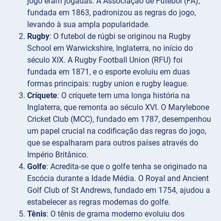
jogo eram jogadas. A Associação de Futebol (FA),
fundada em 1863, padronizou as regras do jogo,
levando à sua ampla popularidade.
Rugby
: O futebol de rúgbi se originou na Rugby
School em Warwickshire, Inglaterra, no início do
século XIX. A Rugby Football Union (RFU) foi
fundada em 1871, e o esporte evoluiu em duas
formas principais: rugby union e rugby league.
Críquete
: O críquete tem uma longa história na
Inglaterra, que remonta ao século XVI. O Marylebone
Cricket Club (MCC), fundado em 1787, desempenhou
um papel crucial na codificação das regras do jogo,
que se espalharam para outros países através do
Império Britânico.
Golfe
: Acredita-se que o golfe tenha se originado na
Escócia durante a Idade Média. O Royal and Ancient
Golf Club of St Andrews, fundado em 1754, ajudou a
estabelecer as regras modernas do golfe.
Tênis
: O tênis de grama moderno evoluiu dos