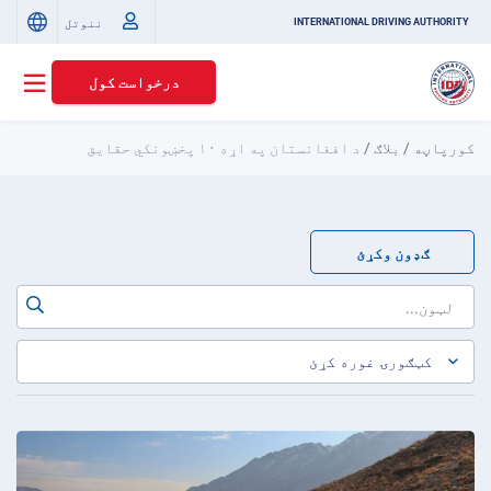
ننوتل
INTERNATIONAL DRIVING AUTHORITY
درخواست کول
کورپاڼه
/
بلاګ
/
د افغانستان په اړه ۱۰ پخښونکي حقایق
ګډون وکړئ