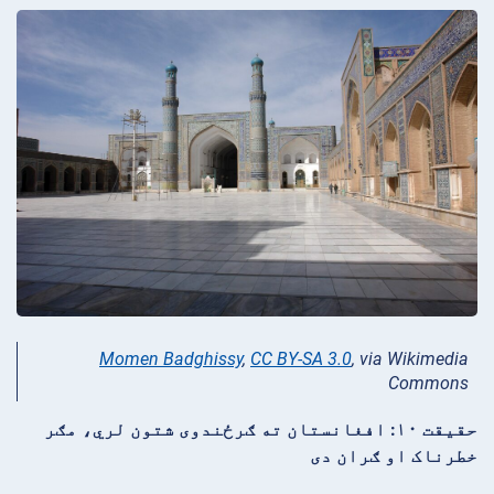
Momen Badghissy
,
CC BY-SA 3.0
, via Wikimedia
Commons
حقیقت ۱۰: افغانستان ته ګرځندوی شتون لري، مګر
خطرناک او ګران دی