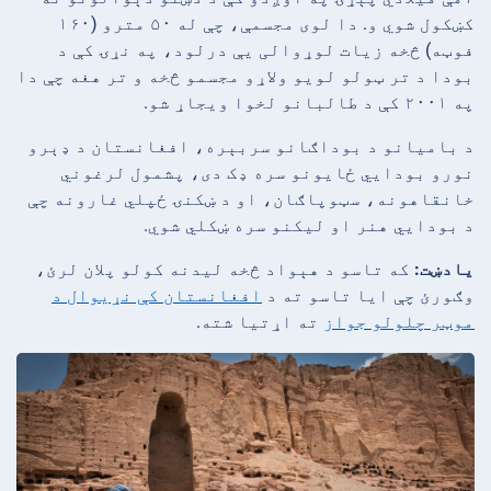
کښکول شوي و. دا لوی مجسمې، چې له ۵۰ مترو (۱۶۰
فوټه) څخه زیات لوړوالی یې درلود، په نړۍ کې د
بودا د تر ټولو لویو ولاړو مجسمو څخه و تر هغه چې دا
په ۲۰۰۱ کې د طالبانو لخوا ویجاړ شو.
د بامیانو د بوداګانو سربېره، افغانستان د ډېرو
نورو بودایي ځایونو سره ډک دی، پشمول لرغوني
خانقاهونه، سټوپاګان، او د ښکنۍ ځپلي غارونه چې
د بودایي هنر او لیکنو سره ښکلي شوي.
یادښت:
که تاسو د هېواد څخه لیدنه کولو پلان لرئ،
وګورئ چې ایا تاسو ته د
افغانستان کې نړیوال د
موټر چلولو جواز
ته اړتیا شته.