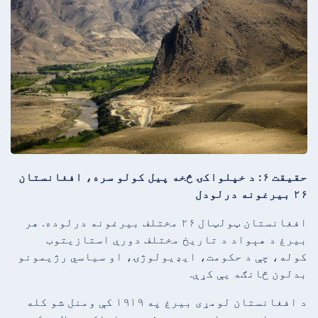
حقیقت ۶: د خپلواکۍ څخه پیل کولو سره، افغانستان
۲۶ بیرغونه درلودل
افغانستان ټولټال ۲۶ مختلف بیرغونه درلوده. هر
بیرغ د هېواد د تاریخ مختلف دورې استازیتوب
کوله، چې د حکومت، ایډیولوژۍ، او سیاسي رژیمونو
بدلون څانګه یې کړې.
د افغانستان لومړی بیرغ په ۱۹۱۹ کې ومنل شو کله