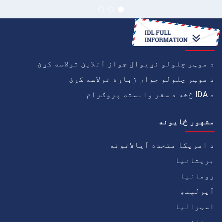
څنګه
د موټر چلولو نړیوال جواز آنلاین ترلاسه کړئ
د موټر چلولو جواز ژباړه ترلاسه کړئ
د IDA څخه د سفر وابسته پروګرام
مشهور ځايونه
د امریکا متحده آیالاتونه
بریتانیا
رومانیا
آيرلېنډ
اسټرالیا
يونان