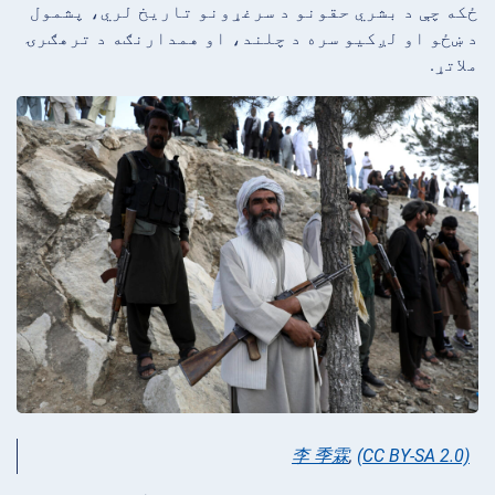
ځکه چې د بشري حقونو د سرغړونو تاریخ لري، پشمول
د ښځو او لږکیو سره د چلند، او همدارنګه د ترهګرۍ
ملاتړ.
李 季霖
,
(CC BY-SA 2.0)