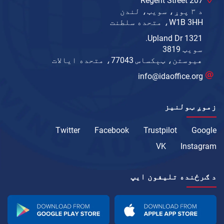
207 Regent Street
د ۳ پوړ، سویټ، لندن
W1B 3HH، متحده سلطنت
1321 Upland Dr.
سویټ 3819
هیوستن، ټېکساس 77043، متحده ایالات
info@idaoffice.org
زموږ ټولنیز
Twitter
Facebook
Trustpilot
Google
VK
Instagram
د ګرځنده تلیفون ايپ