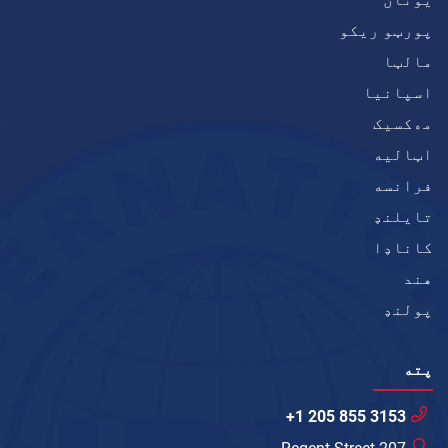
پورټو ریکو
مالټا
اسپانیا
مەکسیک
اټاليه
فرانسه
تایلنډ
کاناډا
هند
پولنډ
پته
+1 205 855 3153