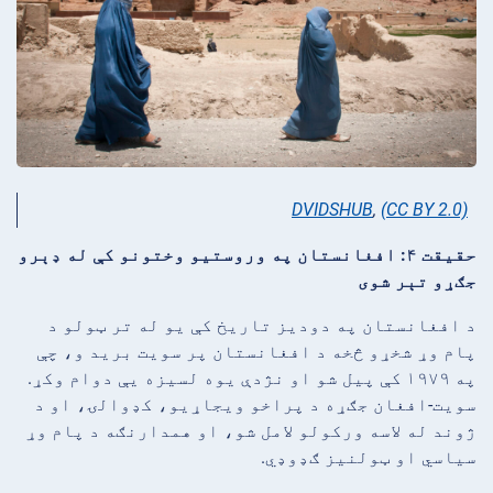
DVIDSHUB
,
(CC BY 2.0)
حقیقت ۴: افغانستان په وروستیو وختونو کې له ډېرو
جګړو تېر شوی
د افغانستان په دودیز تاریخ کې یو له تر ټولو د
پام وړ شخړو څخه د افغانستان پر سویت برید و، چې
په ۱۹۷۹ کې پیل شو او نژدې یوه لسیزه یې دوام وکړ.
سویت-افغان جګړه د پراخو ویجاړیو، کډوالۍ، او د
ژوند له لاسه ورکولو لامل شو، او همدارنګه د پام وړ
سیاسي او ټولنیز ګډوډي.