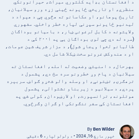
د افغانستان بډایه کلتوري میراث، حیرانوونکي
منظرې، او تاریخي ځایونه ځینې زړه ورو سیلانیان،
تاریخ پوهانو، او عکاسانو ته هڅوي چې د هېواد د
لیدنیو ځایونو سپړنې لپاره خطر واخلي. مشهورې
ولایتونه د کابل لرغونی ښار، د بامیانو بوداګان
(سره له دې چې لوی بوداګان یې په ۲۰۰۱ کې د
طالبانو لخوا ویجاړ شول)، د مزار شریف شین جومات،
او د هندوکش غرونو سخت ښکلا شامل دي.
بهرحال، د امنیتي وضعیت له امله، افغانستان ته
سیلانیان د پام وړ خطرونو سره مخ دي، پشمول د
ترهګرۍ، تښتونې، او وسله والو شخړو ګواښ. سربېره
پردې، د سیلانیو د زیربناو نشتوالی، پشمول
هوتلونه، ترانسپورت، او لارښودان، کولی شي په
افغانستان کې سفر ننګونکی او ګران وګرځوي.
By
Ben Wilder
خپور مارچ 16, 2024 • د ولولو لپاره 6 دقیقې