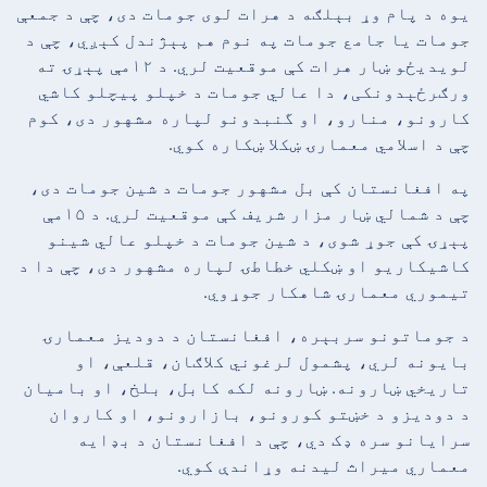
یوه د پام وړ بېلګه د هرات لوی جومات دی، چې د جمعې
جومات یا جامع جومات په نوم هم پېژندل کېږي، چې د
لویدیځو ښار هرات کې موقعیت لري. د ۱۲مې پېړۍ ته
ورګرځېدونکی، دا عالي جومات د خپلو پیچلو کاشي
کارونو، منارو، او گنبدونو لپاره مشهور دی، کوم
چې د اسلامي معمارۍ ښکلا ښکاره کوي.
په افغانستان کې بل مشهور جومات د شین جومات دی،
چې د شمالي ښار مزار شریف کې موقعیت لري. د ۱۵مې
پېړۍ کې جوړ شوی، د شین جومات د خپلو عالي شینو
کاشیکاریو او ښکلي خطاطۍ لپاره مشهور دی، چې دا د
تیموري معمارۍ شاهکار جوړوي.
د جوماتونو سربېره، افغانستان د دودیز معمارۍ
بایونه لري، پشمول لرغوني کلاګان، قلعې، او
تاریخي ښارونه. ښارونه لکه کابل، بلخ، او بامیان
د دودیزو د خښتو کورونو، بازارونو، او کاروان
سرایانو سره ډک دي، چې د افغانستان د بډایه
معماري میراث لیدنه وړاندې کوي.