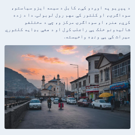
د پېړیو په اوږدو کې، کابل د سیمه ایزو سیاستو،
سوداګرۍ، او کلتور کې مهم رول لوبولی. دا د زده
کړې، هنر، او سوداګرۍ مرکز و، چې د مختلفو
شالیدونو خلک یې راجلب کړل او د هغې بډایه کلتوري
میراث کې یې ونډه واخیسته.