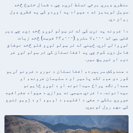
منظرې ډېرې برخې تسلط لري، چې د شمال ختیځ څخه
سویل لویدیز ته د هېواد په اوږدو کې په قطري ډول
روان دي.
دا غرونه په نړۍ کې له تر ټولو لوړو څخه دي، چې ډېر
قلې یې له ۷،۰۰۰ مترو (۲۳،۰۰۰ فوټه) څخه زیات
لوړوالی لري. ځینې له تر ټولو لوړو قلو څخه نوشاق
شامل دي، کوم چې په افغانستان کې تر ټولو لوړ غر
دی، او تیریچ میر.
د هندوکش سربېره، افغانستان د نورو د غرونو لړیو
کور دی هم، لکه پامیر او د سلیمان غرونه، او
همدارنګه پراخ میدانونه او د لوړو ځایونو
مېدانونه. دا غرني سیمې نه یوازې د هېواد جغرافیه
جوړوي بلکې د هغې د اقلیم، د اوبو، او د ژويو تنوع
کې مهم رول لوبوي.