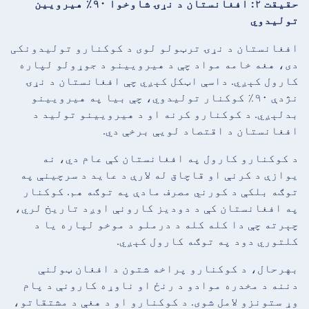
حقیقت ۲: افغانستان د نړۍ شاوخوا ۹۰٪ هیرویین
تولیدوي
افغانستان د نړۍ ترټولو لوی د کوکنارو تولیدونکی
دی، هغه خامه مواد چې د هیرویینو د جوړولو لپاره
کارول کېږي. داسې اټکل کېږي چې افغانستان د نړۍ
نژدې ۹۰٪ کوکنار تولیدوي، چې بیا په هیرویینو
بدلېږي. د کوکنارو کرنه او د هیرویینو تولید د
افغانستان د اقتصاد لويې برخې دي.
د کوکنارو کارول په افغانستان کې عام دي، نه
یوازې د کرنې او قاچاق له لارې د عاید د سرچینې په
توګه بلکې د کورني مصرف مادې په توګه هم. کوکنار
په افغانستان کې د دودیز کارونې اوږد تاریخ لري،
چېرته چې دا کله کله د درملو د موخو لپاره یا د
کلتوري دود په توګه کارول کېږي.
بهرحال، د کوکنارو پراخه شتون د افغان ټولنې
دننه د مخدره موادو د رنځ او ناوړه کارونې د پام
وړ ستونزو لامل شوی. د کوکنارو او د هغې د مشتقاتو،