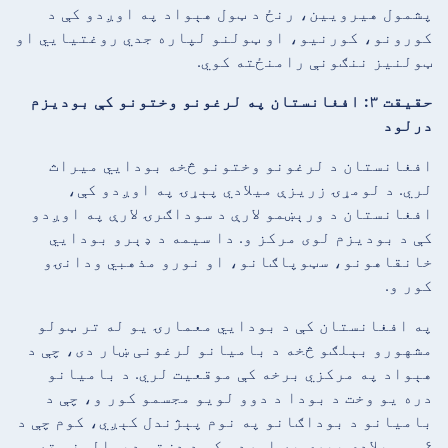
پشمول هیرویین، رنځ د ټول هېواد په اوږدو کې د
کورونو، کورنیو، او ټولنو لپاره جدي روغتیایي او
ټولنیز ننګونې رامنځته کوي.
حقیقت ۳: افغانستان په لرغونو وختونو کې بودیزم
درلود
افغانستان د لرغونو وختونو څخه بودایي میراث
لري. د لومړۍ زریزې میلادي پېړۍ په اوږدو کې،
افغانستان د ورېښمو لارې د سوداګرۍ لارې په اوږدو
کې د بودیزم لوی مرکز و. دا سیمه د ډېرو بودایي
خانقاهونو، سټوپاګانو، او نورو مذهبي ودانۍو
کور و.
په افغانستان کې د بودایي معمارۍ یو له تر ټولو
مشهورو بېلګو څخه د بامیانو لرغونی ښار دی، چې د
هېواد په مرکزي برخه کې موقعیت لري. د بامیانو
دره یو وخت د بودا د دوو لویو مجسمو کور و، چې د
بامیانو د بوداګانو په نوم پېژندل کېږي، کوم چې د
۶مې میلادي پېړۍ په اوږدو کې د دښتو دېوالونو ته