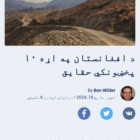
د افغانستان په اړه ۱۰
پخښونکي حقایق
By
Ben Wilder
خپور مارچ 16, 2024 • د ولولو لپاره 6 دقیقې