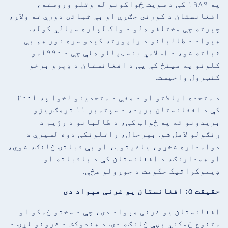
په ۱۹۸۹ کې د سویت ځواکونو له وتلو وروسته،
افغانستان د کورنۍ جګړې او بې ثباتۍ دورې ته ولاړ،
چېرته چې مختلفو ډلو د واک لپاره سیالي کوله.
هېواد د طالبانو د راپورته کېدو سره نور هم بې
ثباته شو، د اسلامي بنسټپالو ډلې چې د ۱۹۹۰مو
کلونو په مینځ کې یې د افغانستان د ډېرو برخو
کنټرول واخیست.
د متحده ایالاتو او د هغې د متحدینو لخوا په ۲۰۰۱
کې د افغانستان برید، د سپتمبر ۱۱ ترهګریزو
بریدونو ته په ځواب کې، د طالبانو د رژیم د
ړنګولو لامل شو. بهرحال، راتلونکې دوه لسیزې د
دوامداره شخړو، یاغیتوب، او بې ثباتۍ څانګه شوي،
او همدارنګه د افغانستان کې د باثباته او
ډیموکراتیک حکومت د جوړولو هڅې.
حقیقت ۵: افغانستان یو غرنی هېواد دی
افغانستان یو غرنی هېواد دی، چې د سختو ځمکو او
متنوع ځمکني بڼې څانګه دی. د هندوکش د غرونو لړۍ د