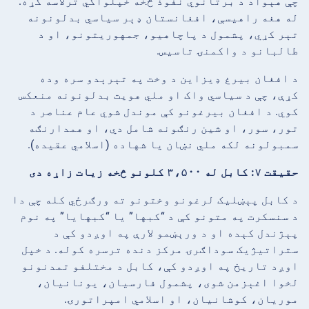
چې هېواد د برتانوي نفوذ څخه خپلواکي ترلاسه کړه.
له هغه راهیسې، افغانستان ډېر سیاسي بدلونونه
تېر کړي، پشمول د پاچاهیو، جمهوریتونو، او د
طالبانو د واکمنۍ تاسیس.
د افغان بیرغ ډیزاین د وخت په تېرېدو سره وده
کړې، چې د سیاسي واک او ملي هویت بدلونونه منعکس
کوي. د افغان بیرغونو کې موندل شوي عام عناصر د
تور، سور، او شین رنګونه شامل دي، او همدارنګه
سمبولونه لکه ملي نښان یا شهاده (اسلامي عقیده).
حقیقت ۷: کابل له ۳،۵۰۰ کلونو څخه زیات زاړه دی
د کابل پېښلیک لرغونو وختونو ته ورګرځي کله چې دا
د سنسکرت په متونو کې د “کبها” یا “کبهایا” په نوم
پېژندل کېده او د ورېښمو لارې په اوږدو کې د
ستراتیژیک سوداګرۍ مرکز دنده ترسره کوله. د خپل
اوږد تاریخ په اوږدو کې، کابل د مختلفو تمدنونو
لخوا اغېزمن شوی، پشمول فارسیان، یونانیان،
موریان، کوشانیان، او اسلامي امپراتورۍ.