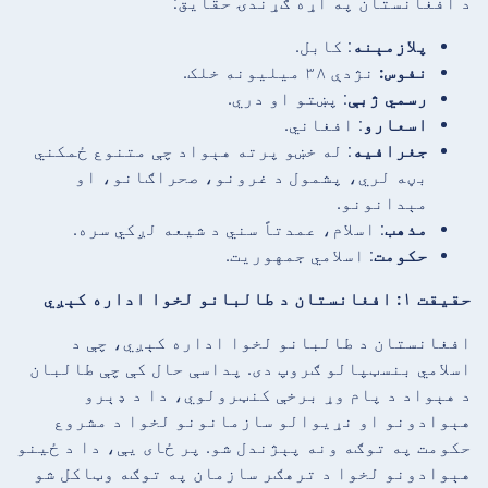
د افغانستان په اړه ګړندۍ حقایق:
پلازمېنه
: کابل.
نفوس:
نژدې ۳۸ میلیونه خلک.
رسمي ژبې
: پښتو او دري.
اسعارو
: افغاني.
جغرافیه
: له خښو پرته هېواد چې متنوع ځمکني
بڼه لري، پشمول د غرونو، صحراګانو، او
مېدانونو.
مذهب
: اسلام، عمدتاً سني د شیعه لږکي سره.
حکومت
: اسلامي جمهوریت.
حقیقت ۱: افغانستان د طالبانو لخوا اداره کېږي
افغانستان د طالبانو لخوا اداره کېږي، چې د
اسلامي بنسټپالو ګروپ دی. پداسې حال کې چې طالبان
د هېواد د پام وړ برخې کنټرولوي، دا د ډېرو
هېوادونو او نړیوالو سازمانونو لخوا د مشروع
حکومت په توګه ونه پېژندل شو. پر ځای یې، دا د ځینو
هېوادونو لخوا د ترهګر سازمان په توګه وټاکل شو