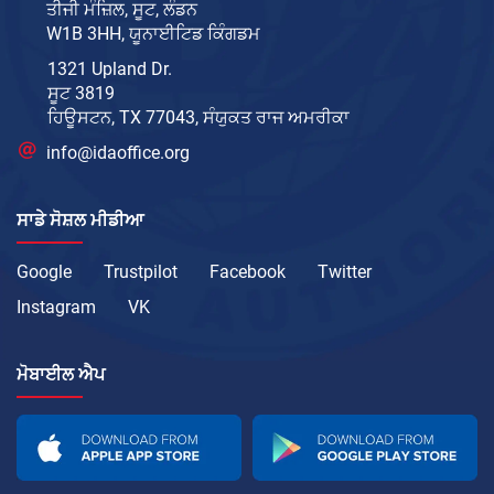
ਤੀਜੀ ਮੰਜ਼ਿਲ, ਸੂਟ, ਲੰਡਨ
W1B 3HH, ਯੂਨਾਈਟਿਡ ਕਿੰਗਡਮ
1321 Upland Dr.
ਸੂਟ 3819
ਹਿਊਸਟਨ, TX 77043, ਸੰਯੁਕਤ ਰਾਜ ਅਮਰੀਕਾ
info@idaoffice.org
ਸਾਡੇ ਸੋਸ਼ਲ ਮੀਡੀਆ
Google
Trustpilot
Facebook
Twitter
Instagram
VK
ਮੋਬਾਈਲ ਐਪ