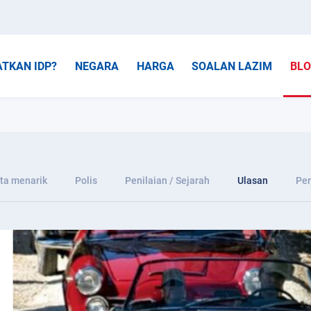
TKAN IDP?
NEGARA
HARGA
SOALAN LAZIM
BL
ta menarik
Polis
Penilaian / Sejarah
Ulasan
Per