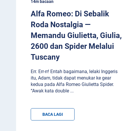
14m bacaan
Alfa Romeo: Di Sebalik
Roda Nostalgia —
Memandu Giulietta, Giulia,
2600 dan Spider Melalui
Tuscany
Err. Err-rr! Entah bagaimana, lelaki Inggeris
itu, Adam, tidak dapat menukar ke gear
kedua pada Alfa Romeo Giulietta Spider.
“Awak kata double
...
BACA LAGI