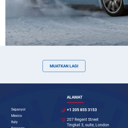
MUATKAN LAGI
R
ALAMAT
Sepanyol
+1 205 855 3153
Mexico
207 Regent Street
Italy
Tingkat 3, suite, London