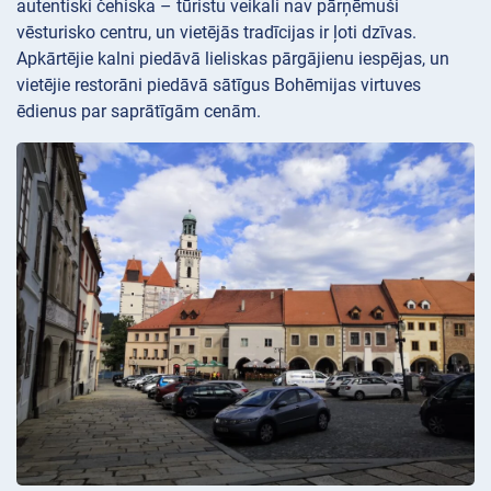
autentiski čehiska – tūristu veikali nav pārņēmuši
vēsturisko centru, un vietējās tradīcijas ir ļoti dzīvas.
Apkārtējie kalni piedāvā lieliskas pārgājienu iespējas, un
vietējie restorāni piedāvā sātīgus Bohēmijas virtuves
ēdienus par saprātīgām cenām.