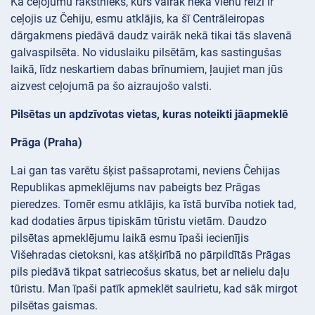
Kā ceļojumu rakstnieks, kurš vairāk nekā vienu reizi ir
ceļojis uz Čehiju, esmu atklājis, ka šī Centrāleiropas
dārgakmens piedāvā daudz vairāk nekā tikai tās slavenā
galvaspilsēta. No viduslaiku pilsētām, kas sastingušas
laikā, līdz neskartiem dabas brīnumiem, ļaujiet man jūs
aizvest ceļojumā pa šo aizraujošo valsti.
Pilsētas un apdzīvotas vietas, kuras noteikti jāapmeklē
Prāga (Praha)
Lai gan tas varētu šķist pašsaprotami, neviens Čehijas
Republikas apmeklējums nav pabeigts bez Prāgas
pieredzes. Tomēr esmu atklājis, ka īstā burvība notiek tad,
kad dodaties ārpus tipiskām tūristu vietām. Daudzo
pilsētas apmeklējumu laikā esmu īpaši iecienījis
Višehradas cietoksni, kas atšķirībā no pārpildītās Prāgas
pils piedāvā tikpat satriecošus skatus, bet ar nelielu daļu
tūristu. Man īpaši patīk apmeklēt saulrietu, kad sāk mirgot
pilsētas gaismas.