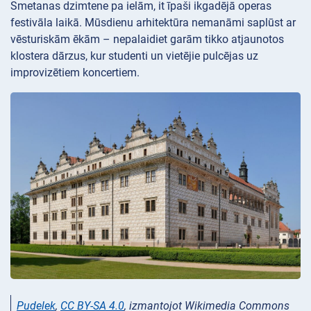
Smetanas dzimtene pa ielām, it īpaši ikgadējā operas
festivāla laikā. Mūsdienu arhitektūra nemanāmi saplūst ar
vēsturiskām ēkām – nepalaidiet garām tikko atjaunotos
klostera dārzus, kur studenti un vietējie pulcējas uz
improvizētiem koncertiem.
Pudelek
,
CC BY-SA 4.0
, izmantojot Wikimedia Commons