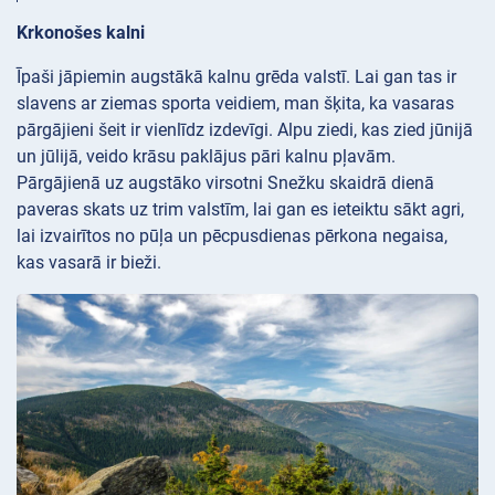
Krkonošes kalni
Īpaši jāpiemin augstākā kalnu grēda valstī. Lai gan tas ir
slavens ar ziemas sporta veidiem, man šķita, ka vasaras
pārgājieni šeit ir vienlīdz izdevīgi. Alpu ziedi, kas zied jūnijā
un jūlijā, veido krāsu paklājus pāri kalnu pļavām.
Pārgājienā uz augstāko virsotni Snežku skaidrā dienā
paveras skats uz trim valstīm, lai gan es ieteiktu sākt agri,
lai izvairītos no pūļa un pēcpusdienas pērkona negaisa,
kas vasarā ir bieži.