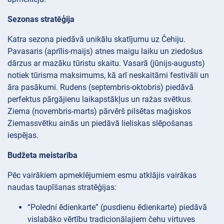
Sezonas stratēģija
Katra sezona piedāvā unikālu skatījumu uz Čehiju.
Pavasaris (aprīlis-maijs) atnes maigu laiku un ziedošus
dārzus ar mazāku tūristu skaitu. Vasarā (jūnijs-augusts)
notiek tūrisma maksimums, kā arī neskaitāmi festivāli un
āra pasākumi. Rudens (septembris-oktobris) piedāvā
perfektus pārgājienu laikapstākļus un ražas svētkus.
Ziema (novembris-marts) pārvērš pilsētas maģiskos
Ziemassvētku ainās un piedāvā lieliskas slēpošanas
iespējas.
Budžeta meistarība
Pēc vairākiem apmeklējumiem esmu atklājis vairākas
naudas taupīšanas stratēģijas:
“Polední ēdienkarte” (pusdienu ēdienkarte) piedāvā
vislabāko vērtību tradicionālajiem čehu virtuves