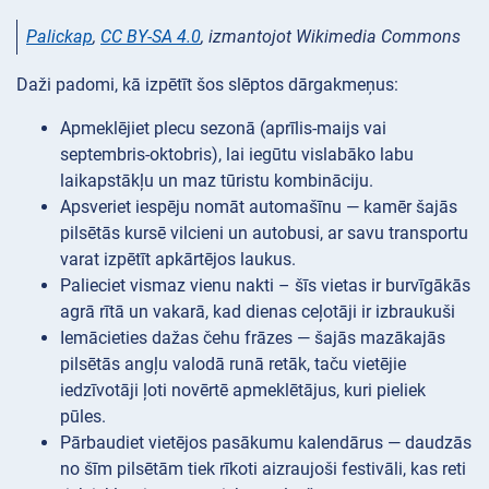
Palickap
,
CC BY-SA 4.0
, izmantojot Wikimedia Commons
Daži padomi, kā izpētīt šos slēptos dārgakmeņus:
Apmeklējiet plecu sezonā (aprīlis-maijs vai
septembris-oktobris), lai iegūtu vislabāko labu
laikapstākļu un maz tūristu kombināciju.
Apsveriet iespēju nomāt automašīnu — kamēr šajās
pilsētās kursē vilcieni un autobusi, ar savu transportu
varat izpētīt apkārtējos laukus.
Palieciet vismaz vienu nakti – šīs vietas ir burvīgākās
agrā rītā un vakarā, kad dienas ceļotāji ir izbraukuši
Iemācieties dažas čehu frāzes — šajās mazākajās
pilsētās angļu valodā runā retāk, taču vietējie
iedzīvotāji ļoti novērtē apmeklētājus, kuri pieliek
pūles.
Pārbaudiet vietējos pasākumu kalendārus — daudzās
no šīm pilsētām tiek rīkoti aizraujoši festivāli, kas reti