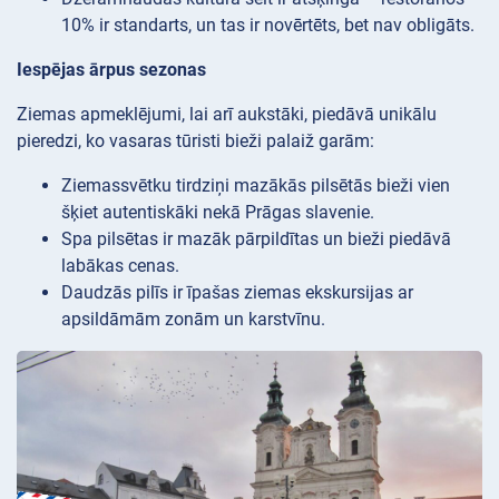
10% ir standarts, un tas ir novērtēts, bet nav obligāts.
Iespējas ārpus sezonas
Ziemas apmeklējumi, lai arī aukstāki, piedāvā unikālu
pieredzi, ko vasaras tūristi bieži palaiž garām:
Ziemassvētku tirdziņi mazākās pilsētās bieži vien
šķiet autentiskāki nekā Prāgas slavenie.
Spa pilsētas ir mazāk pārpildītas un bieži piedāvā
labākas cenas.
Daudzās pilīs ir īpašas ziemas ekskursijas ar
apsildāmām zonām un karstvīnu.