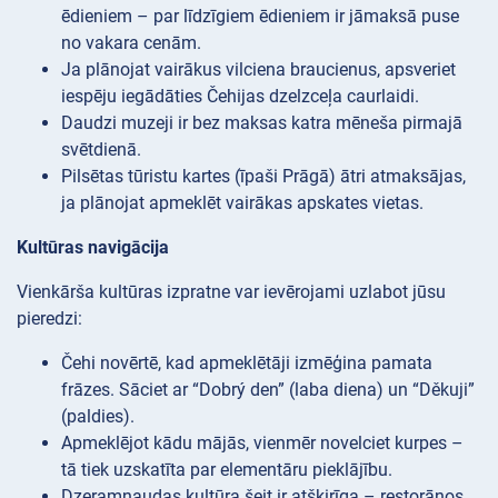
ēdieniem – par līdzīgiem ēdieniem ir jāmaksā puse
no vakara cenām.
Ja plānojat vairākus vilciena braucienus, apsveriet
iespēju iegādāties Čehijas dzelzceļa caurlaidi.
Daudzi muzeji ir bez maksas katra mēneša pirmajā
svētdienā.
Pilsētas tūristu kartes (īpaši Prāgā) ātri atmaksājas,
ja plānojat apmeklēt vairākas apskates vietas.
Kultūras navigācija
Vienkārša kultūras izpratne var ievērojami uzlabot jūsu
pieredzi:
Čehi novērtē, kad apmeklētāji izmēģina pamata
frāzes. Sāciet ar “Dobrý den” (laba diena) un “Děkuji”
(paldies).
Apmeklējot kādu mājās, vienmēr novelciet kurpes –
tā tiek uzskatīta par elementāru pieklājību.
Dzeramnaudas kultūra šeit ir atšķirīga – restorānos