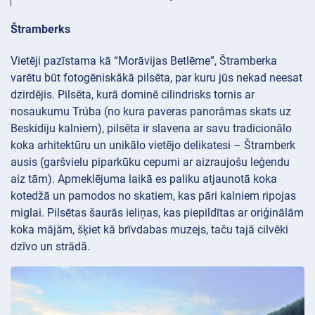
Štramberks
Vietēji pazīstama kā “Morāvijas Betlēme”, Štramberka
varētu būt fotogēniskākā pilsēta, par kuru jūs nekad neesat
dzirdējis. Pilsēta, kurā dominē cilindrisks tornis ar
nosaukumu Trúba (no kura paveras panorāmas skats uz
Beskidiju kalniem), pilsēta ir slavena ar savu tradicionālo
koka arhitektūru un unikālo vietējo delikatesi – Štramberk
ausis (garšvielu piparkūku cepumi ar aizraujošu leģendu
aiz tām). Apmeklējuma laikā es paliku atjaunotā koka
kotedžā un pamodos no skatiem, kas pāri kalniem ripojas
miglai. Pilsētas šaurās ieliņas, kas piepildītas ar oriģinālām
koka mājām, šķiet kā brīvdabas muzejs, taču tajā cilvēki
dzīvo un strādā.