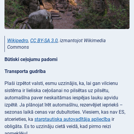
Wikipedro
,
CC BY-SA 3.0
, izmantojot Wikimedia
Commons
Būtiski ceļojumu padomi
Transporta gudrība
Plaši izpētot valsti, esmu uzzinājis, ka, lai gan vilcienu
sistēma ir lieliska ceļošanai no pilsētas uz pilsētu,
automašīna paver neskaitāmas iespējas lauku apvidu
izpētē. Ja plānojat īrēt automašīnu, rezervējiet iepriekš –
sezonas laikā cenas var dubultoties. Viesiem, kas nav ES,
atcerieties, ka
starptautiska autovadītāja apliecība
ir
obligāta. Es to uzzināju cietā veidā, kad pirmo reizi
apmeklēju!