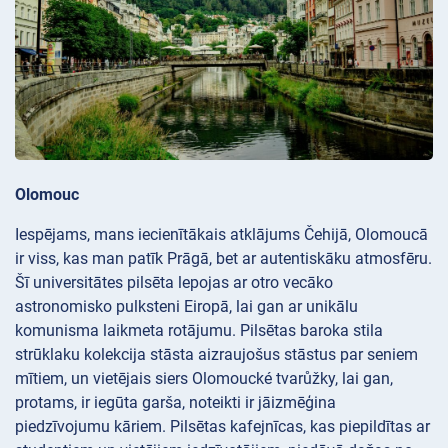
Olomouc
Iespējams, mans iecienītākais atklājums Čehijā, Olomoucā
ir viss, kas man patīk Prāgā, bet ar autentiskāku atmosfēru.
Šī universitātes pilsēta lepojas ar otro vecāko
astronomisko pulksteni Eiropā, lai gan ar unikālu
komunisma laikmeta rotājumu. Pilsētas baroka stila
strūklaku kolekcija stāsta aizraujošus stāstus par seniem
mītiem, un vietējais siers Olomoucké tvarůžky, lai gan,
protams, ir iegūta garša, noteikti ir jāizmēģina
piedzīvojumu kāriem. Pilsētas kafejnīcas, kas piepildītas ar