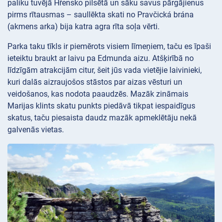
paliku tuvējā Hřensko pilsētā un sāku savus pārgājienus
pirms rītausmas – saullēkta skati no Pravčická brána
(akmens arka) bija katra agra rīta soļa vērti.
Parka taku tīkls ir piemērots visiem līmeņiem, taču es īpaši
ieteiktu braukt ar laivu pa Edmunda aizu. Atšķirībā no
līdzīgām atrakcijām citur, šeit jūs vada vietējie laivinieki,
kuri dalās aizraujošos stāstos par aizas vēsturi un
veidošanos, kas nodota paaudzēs. Mazāk zināmais
Marijas klints skatu punkts piedāvā tikpat iespaidīgus
skatus, taču piesaista daudz mazāk apmeklētāju nekā
galvenās vietas.