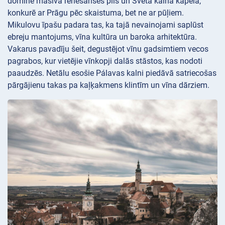
dominē masīva renesanses pils un Svētā kalna kapela,
konkurē ar Prāgu pēc skaistuma, bet ne ar pūļiem.
Mikulovu īpašu padara tas, ka tajā nevainojami saplūst
ebreju mantojums, vīna kultūra un baroka arhitektūra.
Vakarus pavadīju šeit, degustējot vīnu gadsimtiem vecos
pagrabos, kur vietējie vīnkopji dalās stāstos, kas nodoti
paaudzēs. Netālu esošie Pálavas kalni piedāvā satriecošas
pārgājienu takas pa kaļķakmens klintīm un vīna dārziem.