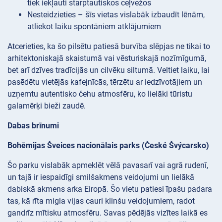
tiek iekļauti starptautiskos ceļvežos
Nesteidzieties – šīs vietas vislabāk izbaudīt lēnām,
atliekot laiku spontāniem atklājumiem
Atcerieties, ka šo pilsētu patiesā burvība slēpjas ne tikai to
arhitektoniskajā skaistumā vai vēsturiskajā nozīmīgumā,
bet arī dzīves tradīcijās un cilvēku siltumā. Veltiet laiku, lai
pasēdētu vietējās kafejnīcās, tērzētu ar iedzīvotājiem un
uzņemtu autentisko čehu atmosfēru, ko lielāki tūristu
galamērķi bieži zaudē.
Dabas brīnumi
Bohēmijas Šveices nacionālais parks (České Švýcarsko)
Šo parku vislabāk apmeklēt vēlā pavasarī vai agrā rudenī,
un tajā ir iespaidīgi smilšakmens veidojumi un lielākā
dabiskā akmens arka Eiropā. Šo vietu patiesi īpašu padara
tas, kā rīta migla vijas cauri klinšu veidojumiem, radot
gandrīz mītisku atmosfēru. Savas pēdējās vizītes laikā es