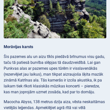
Morāvijas karsts
Šis pazemes alu un aizu tīkls piedāvā brīnumus visu gadu,
taču tā patiesā burvība slēpjas tā daudzveidībā. Lai gan
Punkvas alas ar pazemes upes tūrēm ir visslavenākās
(rezervējiet jau laikus), man tikpat aizraujoša šķita mazāk
zināmā Katrīnas ala. Tās kamerās ir izcila akustika, ik pa
laikam tiek rīkoti klasiskās mūzikas koncerti – pieredze,
kas man joprojām uzmet zosāda, kad par to domāju.
Macocha Abyss, 138 metrus dziļa aiza, vēsta neskaitāmas
vietējās leģendas. Apmeklējiet agrā rītā vai vēlā