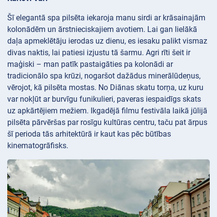
Šī elegantā spa pilsēta iekaroja manu sirdi ar krāsainajām
kolonādēm un ārstnieciskajiem avotiem. Lai gan lielākā
daļa apmeklētāju ierodas uz dienu, es iesaku palikt vismaz
divas naktis, lai patiesi izjustu tā šarmu. Agri rīti šeit ir
maģiski – man patīk pastaigāties pa kolonādi ar
tradicionālo spa krūzi, nogaršot dažādus minerālūdeņus,
vērojot, kā pilsēta mostas. No Diānas skatu torņa, uz kuru
var nokļūt ar burvīgu funikulieri, paveras iespaidīgs skats
uz apkārtējiem mežiem. Ikgadējā filmu festivāla laikā jūlijā
pilsēta pārvēršas par rosīgu kultūras centru, taču pat ārpus
šī perioda tās arhitektūrā ir kaut kas pēc būtības
kinematogrāfisks.