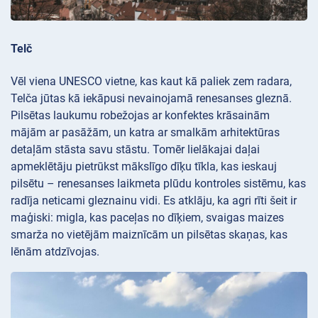
Telč
Vēl viena UNESCO vietne, kas kaut kā paliek zem radara,
Telča jūtas kā iekāpusi nevainojamā renesanses gleznā.
Pilsētas laukumu robežojas ar konfektes krāsainām
mājām ar pasāžām, un katra ar smalkām arhitektūras
detaļām stāsta savu stāstu. Tomēr lielākajai daļai
apmeklētāju pietrūkst mākslīgo dīķu tīkla, kas ieskauj
pilsētu – renesanses laikmeta plūdu kontroles sistēmu, kas
radīja neticami gleznainu vidi. Es atklāju, ka agri rīti šeit ir
maģiski: migla, kas paceļas no dīķiem, svaigas maizes
smarža no vietējām maiznīcām un pilsētas skaņas, kas
lēnām atdzīvojas.