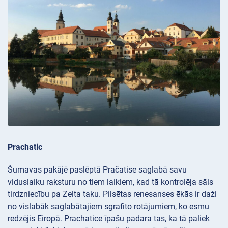
Prachatic
Šumavas pakājē paslēptā Pračatise saglabā savu
viduslaiku raksturu no tiem laikiem, kad tā kontrolēja sāls
tirdzniecību pa Zelta taku. Pilsētas renesanses ēkās ir daži
no vislabāk saglabātajiem sgrafito rotājumiem, ko esmu
redzējis Eiropā. Prachatice īpašu padara tas, ka tā paliek