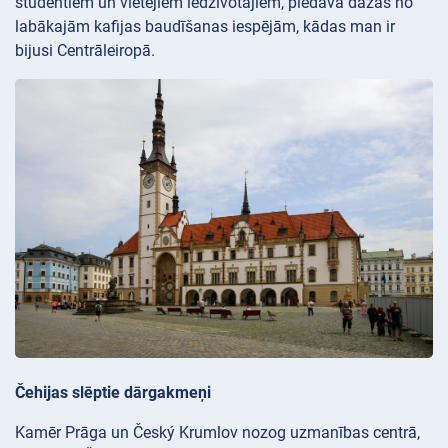
studentiem un vietējiem iedzīvotājiem, piedāvā dažas no
labākajām kafijas baudīšanas iespējām, kādas man ir
bijusi Centrāleiropā.
Čehijas slēptie dārgakmeņi
Kamēr Prāga un Český Krumlov nozog uzmanības centrā,