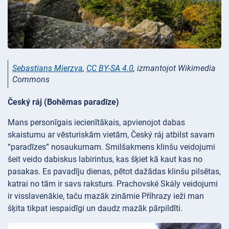
Sebastians Mierzva
,
CC BY-SA 4.0
, izmantojot Wikimedia
Commons
Český ráj (Bohēmas paradīze)
Mans personīgais iecienītākais, apvienojot dabas
skaistumu ar vēsturiskām vietām, Český ráj atbilst savam
“paradīzes” nosaukumam. Smilšakmens klinšu veidojumi
šeit veido dabiskus labirintus, kas šķiet kā kaut kas no
pasakas. Es pavadīju dienas, pētot dažādas klinšu pilsētas,
katrai no tām ir savs raksturs. Prachovské Skály veidojumi
ir visslavenākie, taču mazāk zināmie Příhrazy ieži man
šķita tikpat iespaidīgi un daudz mazāk pārpildīti.