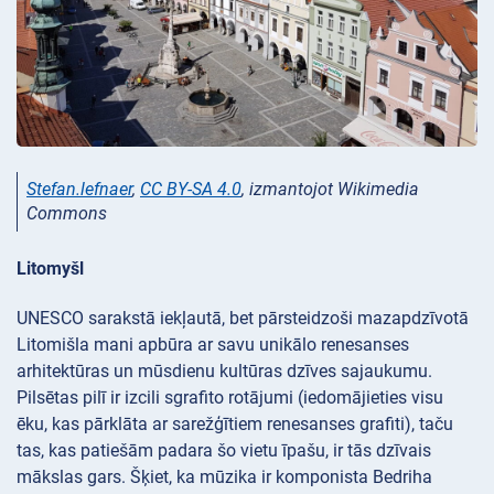
Stefan.lefnaer
,
CC BY-SA 4.0
, izmantojot Wikimedia
Commons
Litomyšl
UNESCO sarakstā iekļautā, bet pārsteidzoši mazapdzīvotā
Litomišla mani apbūra ar savu unikālo renesanses
arhitektūras un mūsdienu kultūras dzīves sajaukumu.
Pilsētas pilī ir izcili sgrafito rotājumi (iedomājieties visu
ēku, kas pārklāta ar sarežģītiem renesanses grafiti), taču
tas, kas patiešām padara šo vietu īpašu, ir tās dzīvais
mākslas gars. Šķiet, ka mūzika ir komponista Bedriha