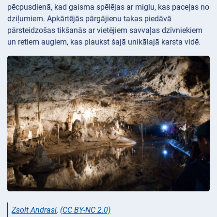
pēcpusdienā, kad gaisma spēlējas ar miglu, kas paceļas no
dziļumiem. Apkārtējās pārgājienu takas piedāvā
pārsteidzošas tikšanās ar vietējiem savvaļas dzīvniekiem
un retiem augiem, kas plaukst šajā unikālajā karsta vidē.
Zsolt Andrasi
,
(CC BY-NC 2.0)