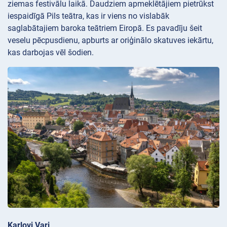
ziemas festivālu laikā. Daudziem apmeklētājiem pietrūkst
iespaidīgā Pils teātra, kas ir viens no vislabāk
saglabātajiem baroka teātriem Eiropā. Es pavadīju šeit
veselu pēcpusdienu, apburts ar oriģinālo skatuves iekārtu,
kas darbojas vēl šodien.
Karlovi Vari