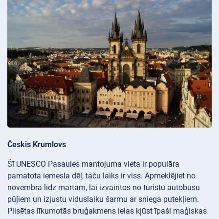
Českis Krumlovs
Šī UNESCO Pasaules mantojuma vieta ir populāra
pamatota iemesla dēļ, taču laiks ir viss. Apmeklējiet no
novembra līdz martam, lai izvairītos no tūristu autobusu
pūļiem un izjustu viduslaiku šarmu ar sniega putekļiem.
Pilsētas līkumotās bruģakmens ielas kļūst īpaši maģiskas