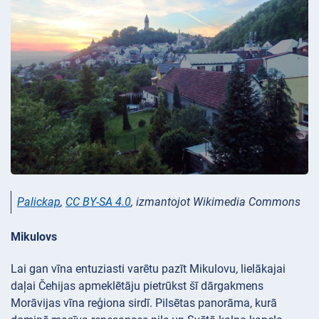
Palickap
,
CC BY-SA 4.0
, izmantojot Wikimedia Commons
Mikulovs
Lai gan vīna entuziasti varētu pazīt Mikulovu, lielākajai
daļai Čehijas apmeklētāju pietrūkst šī dārgakmens
Morāvijas vīna reģiona sirdī. Pilsētas panorāma, kurā