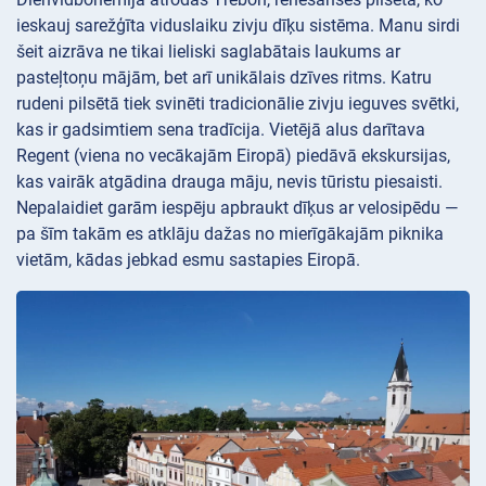
ieskauj sarežģīta viduslaiku zivju dīķu sistēma. Manu sirdi
šeit aizrāva ne tikai lieliski saglabātais laukums ar
pasteļtoņu mājām, bet arī unikālais dzīves ritms. Katru
rudeni pilsētā tiek svinēti tradicionālie zivju ieguves svētki,
kas ir gadsimtiem sena tradīcija. Vietējā alus darītava
Regent (viena no vecākajām Eiropā) piedāvā ekskursijas,
kas vairāk atgādina drauga māju, nevis tūristu piesaisti.
Nepalaidiet garām iespēju apbraukt dīķus ar velosipēdu —
pa šīm takām es atklāju dažas no mierīgākajām piknika
vietām, kādas jebkad esmu sastapies Eiropā.