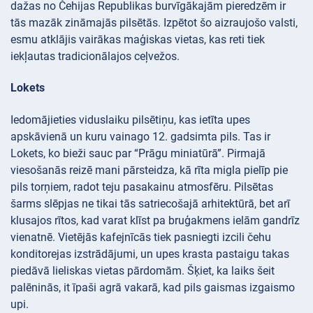
dažas no Čehijas Republikas burvīgākajām pieredzēm ir
tās mazāk zināmajās pilsētās. Izpētot šo aizraujošo valsti,
esmu atklājis vairākas maģiskas vietas, kas reti tiek
iekļautas tradicionālajos ceļvežos.
Lokets
Iedomājieties viduslaiku pilsētiņu, kas ietīta upes
apskāvienā un kuru vainago 12. gadsimta pils. Tas ir
Lokets, ko bieži sauc par “Prāgu miniatūrā”. Pirmajā
viesošanās reizē mani pārsteidza, kā rīta migla pielīp pie
pils torņiem, radot teju pasakainu atmosfēru. Pilsētas
šarms slēpjas ne tikai tās satriecošajā arhitektūrā, bet arī
klusajos rītos, kad varat klīst pa bruģakmens ielām gandrīz
vienatnē. Vietējās kafejnīcās tiek pasniegti izcili čehu
konditorejas izstrādājumi, un upes krasta pastaigu takas
piedāvā lieliskas vietas pārdomām. Šķiet, ka laiks šeit
palēninās, it īpaši agrā vakarā, kad pils gaismas izgaismo
upi.