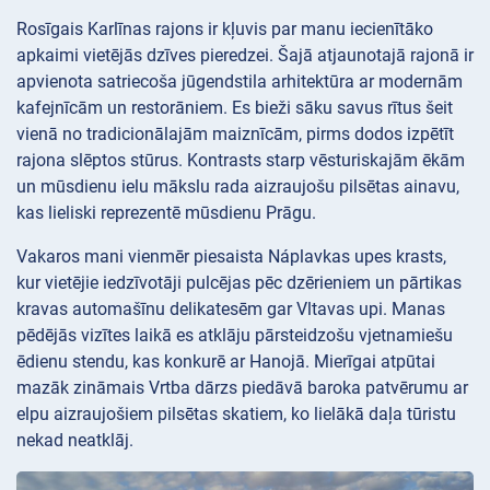
Rosīgais Karlīnas rajons ir kļuvis par manu iecienītāko
apkaimi vietējās dzīves pieredzei. Šajā atjaunotajā rajonā ir
apvienota satriecoša jūgendstila arhitektūra ar modernām
kafejnīcām un restorāniem. Es bieži sāku savus rītus šeit
vienā no tradicionālajām maiznīcām, pirms dodos izpētīt
rajona slēptos stūrus. Kontrasts starp vēsturiskajām ēkām
un mūsdienu ielu mākslu rada aizraujošu pilsētas ainavu,
kas lieliski reprezentē mūsdienu Prāgu.
Vakaros mani vienmēr piesaista Náplavkas upes krasts,
kur vietējie iedzīvotāji pulcējas pēc dzērieniem un pārtikas
kravas automašīnu delikatesēm gar Vltavas upi. Manas
pēdējās vizītes laikā es atklāju pārsteidzošu vjetnamiešu
ēdienu stendu, kas konkurē ar Hanojā. Mierīgai atpūtai
mazāk zināmais Vrtba dārzs piedāvā baroka patvērumu ar
elpu aizraujošiem pilsētas skatiem, ko lielākā daļa tūristu
nekad neatklāj.