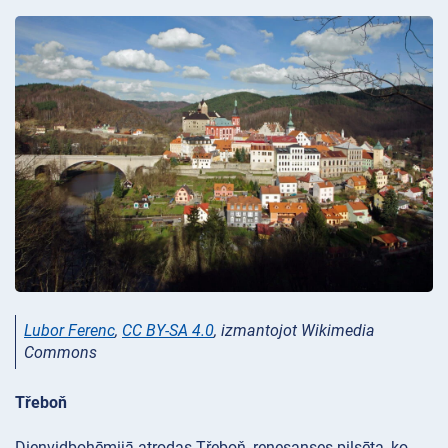
Lubor Ferenc
,
CC BY-SA 4.0
, izmantojot Wikimedia
Commons
Třeboň
Dienvidbohēmijā atrodas Třeboň, renesanses pilsēta, ko