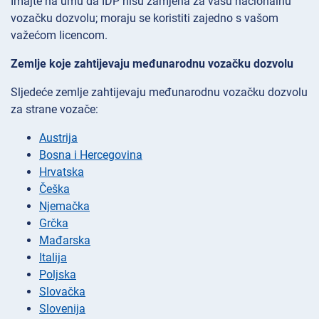
Imajte na umu da IDP nisu zamjena za vašu nacionalnu
vozačku dozvolu; moraju se koristiti zajedno s vašom
važećom licencom.
Zemlje koje zahtijevaju međunarodnu vozačku dozvolu
Sljedeće zemlje zahtijevaju međunarodnu vozačku dozvolu
za strane vozače:
Austrija
Bosna i Hercegovina
Hrvatska
Češka
Njemačka
Grčka
Mađarska
Italija
Poljska
Slovačka
Slovenija