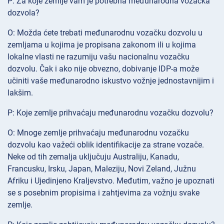
P: Za koje zemlje vam je potrebna međunarodna vozačka
dozvola?
O: Možda ćete trebati međunarodnu vozačku dozvolu u
zemljama u kojima je propisana zakonom ili u kojima
lokalne vlasti ne razumiju vašu nacionalnu vozačku
dozvolu. Čak i ako nije obvezno, dobivanje IDP-a može
učiniti vaše međunarodno iskustvo vožnje jednostavnijim i
lakšim.
P: Koje zemlje prihvaćaju međunarodnu vozačku dozvolu?
O: Mnoge zemlje prihvaćaju međunarodnu vozačku
dozvolu kao važeći oblik identifikacije za strane vozače.
Neke od tih zemalja uključuju Australiju, Kanadu,
Francusku, Irsku, Japan, Maleziju, Novi Zeland, Južnu
Afriku i Ujedinjeno Kraljevstvo. Međutim, važno je upoznati
se s posebnim propisima i zahtjevima za vožnju svake
zemlje.