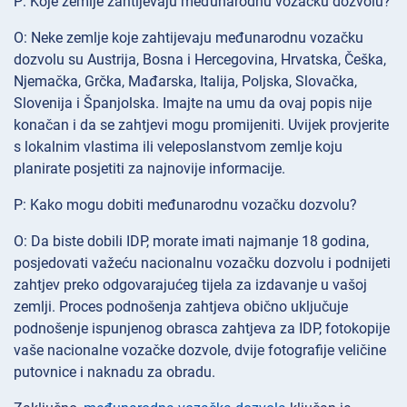
P: Koje zemlje zahtijevaju međunarodnu vozačku dozvolu?
O: Neke zemlje koje zahtijevaju međunarodnu vozačku
dozvolu su Austrija, Bosna i Hercegovina, Hrvatska, Češka,
Njemačka, Grčka, Mađarska, Italija, Poljska, Slovačka,
Slovenija i Španjolska. Imajte na umu da ovaj popis nije
konačan i da se zahtjevi mogu promijeniti. Uvijek provjerite
s lokalnim vlastima ili veleposlanstvom zemlje koju
planirate posjetiti za najnovije informacije.
P: Kako mogu dobiti međunarodnu vozačku dozvolu?
O: Da biste dobili IDP, morate imati najmanje 18 godina,
posjedovati važeću nacionalnu vozačku dozvolu i podnijeti
zahtjev preko odgovarajućeg tijela za izdavanje u vašoj
zemlji. Proces podnošenja zahtjeva obično uključuje
podnošenje ispunjenog obrasca zahtjeva za IDP, fotokopije
vaše nacionalne vozačke dozvole, dvije fotografije veličine
putovnice i naknadu za obradu.