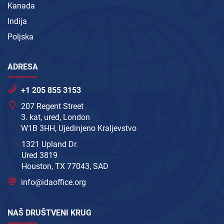
Kanada
Indija
Poljska
ADRESA
+1 205 855 3153
207 Regent Street
3. kat, ured, London
W1B 3HH, Ujedinjeno Kraljevstvo
1321 Upland Dr.
Ured 3819
Houston, TX 77043, SAD
info@idaoffice.org
NAŠ DRUŠTVENI KRUG