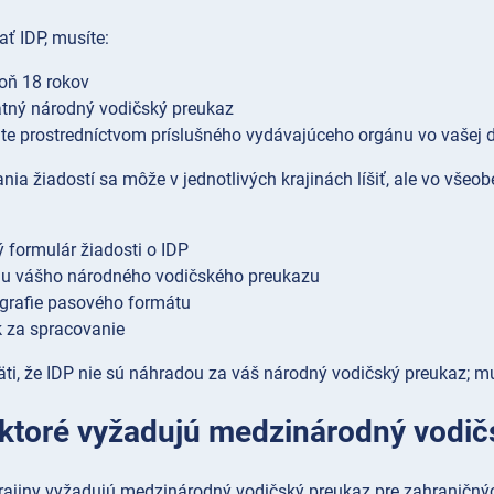
ať IDP, musíte:
oň 18 rokov
atný národný vodičský preukaz
te prostredníctvom príslušného vydávajúceho orgánu vo vašej 
ia žiadostí sa môže v jednotlivých krajinách líšiť, ale vo vše
 formulár žiadosti o IDP
iu vášho národného vodičského preukazu
grafie pasového formátu
 za spracovanie
i, že IDP nie sú náhradou za váš národný vodičský preukaz; mus
, ktoré vyžadujú medzinárodný vodi
rajiny vyžadujú medzinárodný vodičský preukaz pre zahraničný