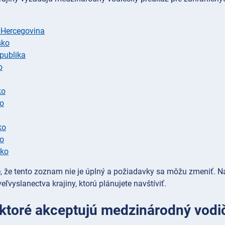
 Hercegovina
sko
publika
o
ko
ko
ko
ko
sko
 že tento zoznam nie je úplný a požiadavky sa môžu zmeniť. Naj
eľvyslanectva krajiny, ktorú plánujete navštíviť.
, ktoré akceptujú medzinárodný vod