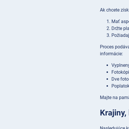
Ak chcete získ
Mať asp
Držte pl
Požiadaj
Proces podávan
informácie:
Vyplnený
Fotokóp
Dve foto
Poplatok
Majte na pamät
Krajiny
Nasledujúce k