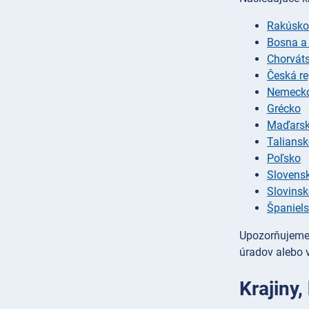
Rakúsko
Bosna a
Chorvát
Česká re
Nemeck
Grécko
Maďars
Talians
Poľsko
Slovens
Slovins
Španiel
Upozorňujeme,
úradov alebo v
Krajiny