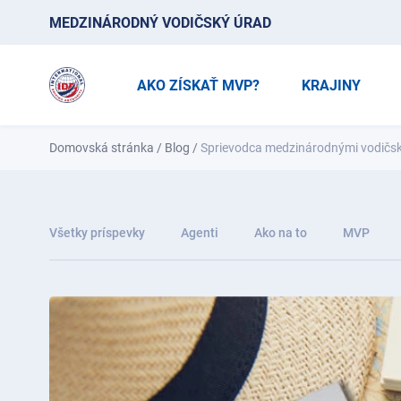
MEDZINÁRODNÝ VODIČSKÝ ÚRAD
AKO ZÍSKAŤ MVP?
KRAJINY
Domovská stránka
/
Blog
/
Sprievodca medzinárodnými vodičský
Všetky príspevky
Agenti
Ako na to
MVP