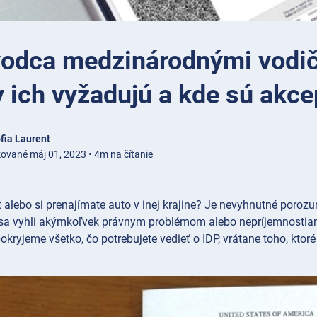
vodca medzinárodnými vodič
y ich vyžadujú a kde sú akc
fia Laurent
kované máj 01, 2023 • 4m na čítanie
et alebo si prenajímate auto v inej krajine? Je nevyhnutné por
e sa vyhli akýmkoľvek právnym problémom alebo nepríjemnosti
okryjeme všetko, čo potrebujete vedieť o IDP, vrátane toho, ktoré