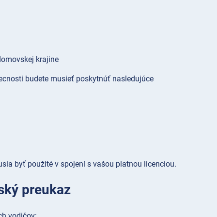
domovskej krajine
obecnosti budete musieť poskytnúť nasledujúce
ia byť použité v spojení s vašou platnou licenciou.
čský preukaz
ch vodičov: