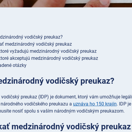
dzinárodný vodičský preukaz?
ať medzinárodný vodičský preukaz
 ktoré vyžadujú medzinárodný vodičský preukaz
 ktoré akceptujú medzinárodný vodičský preukaz
adené otázky
edzinárodný vodičský preukaz?
vodičský preukaz (IDP) je dokument, ktorý vám umožňuje legáln
 národného vodičského preukazu a
uznáva ho 150 krajín
. IDP j
musíte nosiť spolu s vaším národným vodičským preukazom.
kať medzinárodný vodičský preukaz