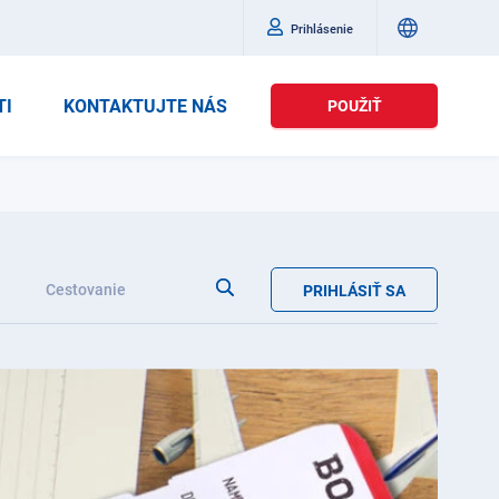
Prihlásenie
TI
KONTAKTUJTE NÁS
POUŽIŤ
e
Cestovanie
PRIHLÁSIŤ SA