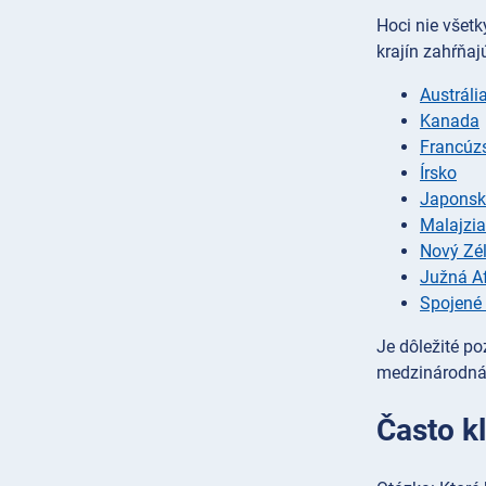
Hoci nie všetk
krajín zahŕňaj
Austráli
Kanada
Francúz
Írsko
Japons
Malajzia
Nový Zé
Južná Af
Spojené 
Je dôležité po
medzinárodná 
Často k