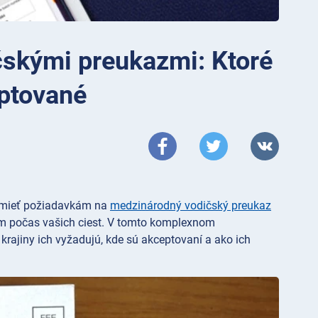
skými preukazmi: Ktoré
eptované
ozumieť požiadavkám na
medzinárodný vodičský preukaz
am počas vašich ciest. V tomto komplexnom
 krajiny ich vyžadujú, kde sú akceptovaní a ako ich