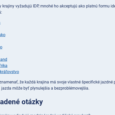
y krajiny vyžadujú IDP, mnohé ho akceptujú ako platnú formu ide
ú:
a
sko
ko
land
rika
kráľovstvo
znamenať, že každá krajina má svoje vlastné špecifické jazdné p
jazda môže byť plynulejšia a bezproblémovejšia.
ladené otázky