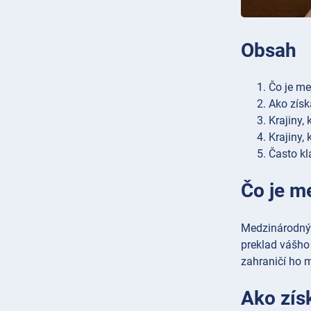
Obsah
Čo je me
Ako získ
Krajiny,
Krajiny,
Často kl
Čo je m
Medzinárodný 
preklad vášho
zahraničí ho 
Ako zís