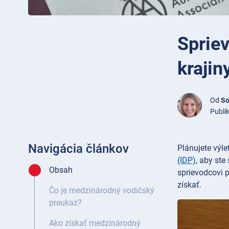
Sprie
krajin
Od
So
Publi
Navigácia článkov
Plánujete výl
(IDP)
, aby st
Obsah
sprievodcovi p
získať.
Čo je medzinárodný vodičský
preukaz?
Ako získať medzinárodný