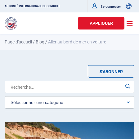
Se connecter
AUTORITÉ INTERNATIONALE DE CONDUITE
APPLIQUER
Page d'accueil
/
Blog
/
Aller au bord de mer en voiture
S'ABONNER