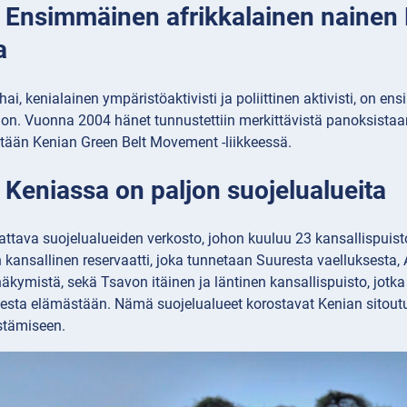
: Ensimmäinen afrikkalainen nainen
a
i, kenialainen ympäristöaktivisti ja poliittinen aktivisti, on e
on. Vuonna 2004 hänet tunnustettiin merkittävistä panoksistaa
östään Kenian Green Belt Movement -liikkeessä.
 Keniassa on paljon suojelualueita
ttava suojelualueiden verkosto, johon kuuluu 23 kansallispuisto
ansallinen reservaatti, joka tunnetaan Suuresta vaelluksesta, 
äkymistä, sekä Tsavon itäinen ja läntinen kansallispuisto, jot
esta elämästään. Nämä suojelualueet korostavat Kenian sitoutu
stämiseen.