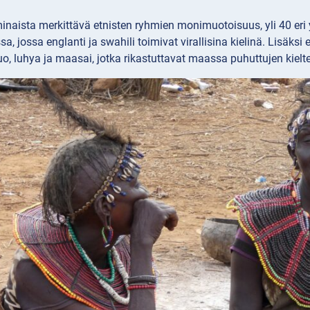
minaista merkittävä etnisten ryhmien monimuotoisuus, yli 40 er
, jossa englanti ja swahili toimivat virallisina kielinä. Lisäksi 
luo, luhya ja maasai, jotka rikastuttavat maassa puhuttujen kielte