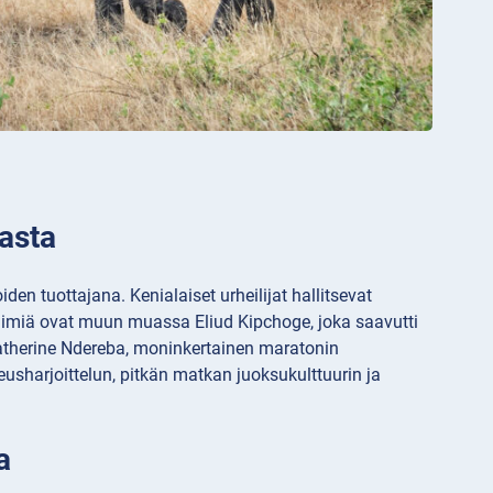
asta
 tuottajana. Kenialaiset urheilijat hallitsevat
nimiä ovat muun muassa Eliud Kipchoge, joka saavutti
Catherine Ndereba, moninkertainen maratonin
harjoittelun, pitkän matkan juoksukulttuurin ja
a