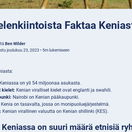
lenkiintoista Faktaa Kenias
ltä
Ben Wilder
istu joulukuu 23, 2023 • 5m lukemiseen
niasta:
Keniassa on yli 54 miljoonaa asukasta.
t kielet:
Kenian viralliset kielet ovat englanti ja swahili.
unki:
Nairobi on Kenian pääkaupunki.
Kenia on tasavalta, jossa on monipuoluejärjestelmä.
:
Kenian virallinen valuutta on Kenian shillinki (KES).
 Keniassa on suuri määrä etnisiä ryh