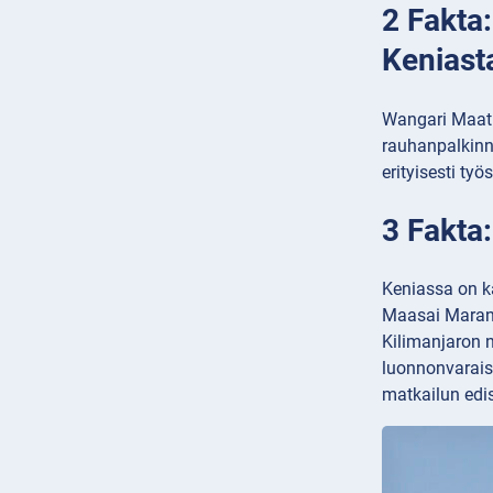
2 Fakta
Keniast
Wangari Maatha
rauhanpalkinn
erityisesti ty
3 Fakta:
Keniassa on ka
Maasai Maran k
Kilimanjaron n
luonnonvarais
matkailun edi