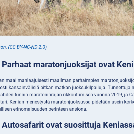
son
,
(CC BY-NC-ND 2.0)
: Parhaat maratonjuoksijat ovat Keni
n maailmanlaajuisesti maailman parhaimpien maratonjuoksijoiden
sti kansainvälisiä pitkän matkan juoksukilpailuja. Tunnettuja 
n kahden tunnin maratoninrajan rikkoutumisen vuonna 2019, ja 
ri. Kenian menestystä maratonjuoksussa pidetään usein korkeus
ullisen erinomaisuuden perinteen ansiona.
 Autosafarit ovat suosittuja Keniass