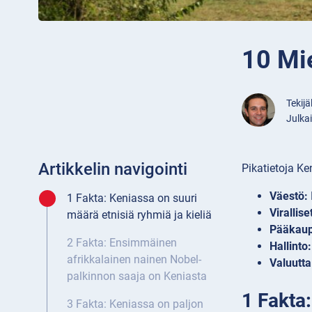
10 Mie
Tekijä
Julka
Artikkelin navigointi
Pikatietoja Ke
Väestö:
1 Fakta: Keniassa on suuri
Virallise
määrä etnisiä ryhmiä ja kieliä
Pääkaup
2 Fakta: Ensimmäinen
Hallinto:
afrikkalainen nainen Nobel-
Valuutta
palkinnon saaja on Keniasta
1 Fakta:
3 Fakta: Keniassa on paljon