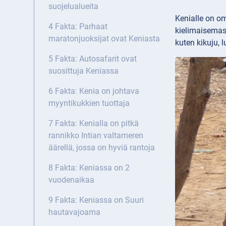
suojelualueita
Kenialle on o
4 Fakta: Parhaat
kielimaisemassa
maratonjuoksijat ovat Keniasta
kuten kikuju, 
5 Fakta: Autosafarit ovat
suosittuja Keniassa
6 Fakta: Kenia on johtava
myyntikukkien tuottaja
7 Fakta: Kenialla on pitkä
rannikko Intian valtameren
äärellä, jossa on hyviä rantoja
8 Fakta: Keniassa on 2
vuodenaikaa
9 Fakta: Keniassa on Suuri
hautavajoama