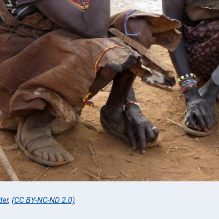
der
,
(CC BY-NC-ND 2.0)