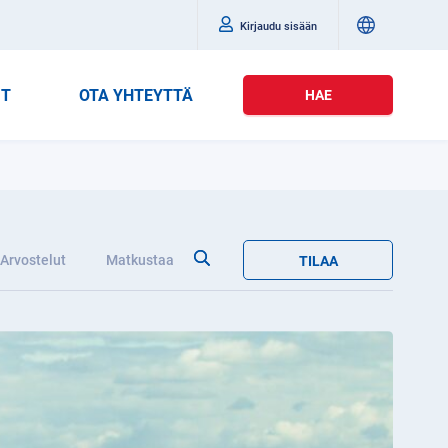
Kirjaudu sisään
IT
OTA YHTEYTTÄ
HAE
Arvostelut
Matkustaa
TILAA