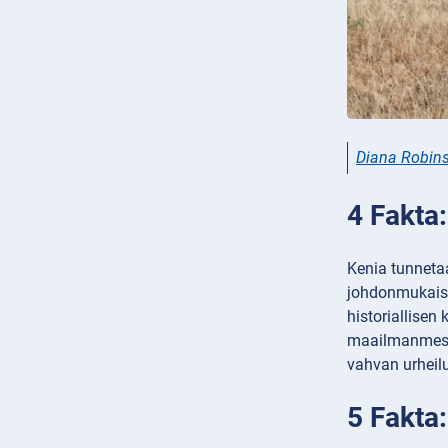
Diana Robin
4 Fakta
Kenia tunnetaa
johdonmukaise
historiallise
maailmanmesta
vahvan urheil
5 Fakta: