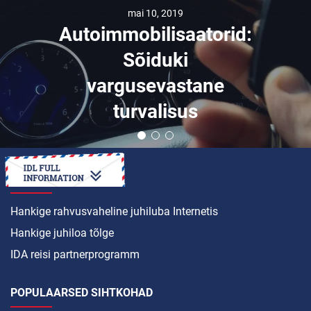
mai 10, 2019
Autoimmobilisaatorid:
Sõiduki
vargusevastane
turvalisus
KUIDAS SEDA TEHA
Hankige rahvusvaheline juhiluba Internetis
Hankige juhiloa tõlge
IDA reisi partnerprogramm
POPULAARSED SIHTKOHAD