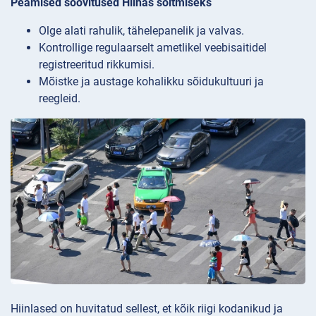
Peamised soovitused Hiinas sõitmiseks
Olge alati rahulik, tähelepanelik ja valvas.
Kontrollige regulaarselt ametlikel veebisaitidel
registreeritud rikkumisi.
Mõistke ja austage kohalikku sõidukultuuri ja
reegleid.
Hiinlased on huvitatud sellest, et kõik riigi kodanikud ja