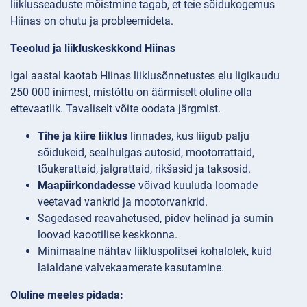
liiklusseaduste mõistmine tagab, et teie sõidukogemus
Hiinas on ohutu ja probleemideta.
Teeolud ja liikluskeskkond Hiinas
Igal aastal kaotab Hiinas liiklusõnnetustes elu ligikaudu
250 000 inimest, mistõttu on äärmiselt oluline olla
ettevaatlik. Tavaliselt võite oodata järgmist.
Tihe ja kiire liiklus
linnades, kus liigub palju
sõidukeid, sealhulgas autosid, mootorrattaid,
tõukerattaid, jalgrattaid, rikšasid ja taksosid.
Maapiirkondadesse
võivad kuuluda loomade
veetavad vankrid ja mootorvankrid.
Sagedased reavahetused, pidev helinad ja sumin
loovad kaootilise keskkonna.
Minimaalne nähtav liikluspolitsei kohalolek, kuid
laialdane valvekaamerate kasutamine.
Oluline meeles pidada: