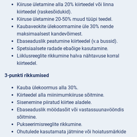
Kiiruse ületamine alla 20% kiirteedel või linna
kiirteedel (raskesõidukid).
Kiiruse ületamine 20-50% muud tüüpi teedel.
Kaubaveokite ülekoormamine üle 30% nende
maksimaalsest kandevõimest.
Ebaseaduslik peatumine kiirteedel (v.a bussid).
Spetsiaalsete radade ebaõige kasutamine.
Liiklusreeglite rikkumine halva nähtavuse korral
kiirteedel.
3-punkti rikkumised
Kauba ülekoormus alla 30%.
Kiirteedel alla miinimumkiiruse sõitmine.
Sisenemine piiratud kiirtee aladele.
Ebaseaduslik möödasõit või vastassuunavööndis
sõitmine.
Pukseerimisreeglite rikkumine.
Ohutulede kasutamata jätmine või hoiatusmärkide