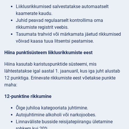
Liiklusrikkumised salvestatakse automaatselt
kaamerate kaudu.
Juhid peavad regulaarselt kontrollima oma
rikkumiste registrit veebis.
Tasumata trahvid või märkamata jäetud rikkumised
võivad kaasa tuua litsentsi peatamise.
Hiina punktisüsteem liiklusrikkumiste eest
Hiina kasutab karistuspunktide süsteemi, mis
lähtestatakse igal aastal 1. jaanuaril, kus iga juht alustab
12 punktiga. Erinevate rikkumiste eest võetakse punkte
maha:
12-punktine rikkumine
Õige juhiloa kategooriata juhtimine.
Autojuhtimine alkoholi või narkojoobes.
Linnaväliste busside reisijatepiirangu ületamine
rohkem kui 20%.