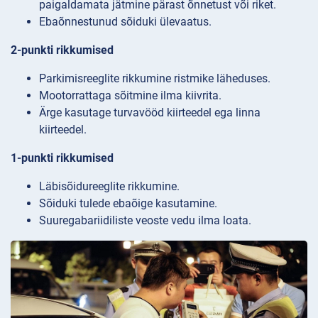
paigaldamata jätmine pärast õnnetust või riket.
Ebaõnnestunud sõiduki ülevaatus.
2-punkti rikkumised
Parkimisreeglite rikkumine ristmike läheduses.
Mootorrattaga sõitmine ilma kiivrita.
Ärge kasutage turvavööd kiirteedel ega linna
kiirteedel.
1-punkti rikkumised
Läbisõidureeglite rikkumine.
Sõiduki tulede ebaõige kasutamine.
Suuregabariidiliste veoste vedu ilma loata.