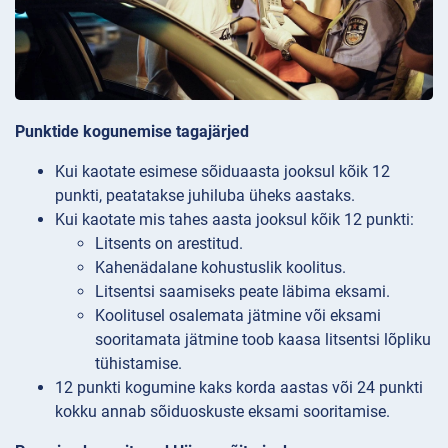
Punktide kogunemise tagajärjed
Kui kaotate esimese sõiduaasta jooksul kõik 12
punkti, peatatakse juhiluba üheks aastaks.
Kui kaotate mis tahes aasta jooksul kõik 12 punkti:
Litsents on arestitud.
Kahenädalane kohustuslik koolitus.
Litsentsi saamiseks peate läbima eksami.
Koolitusel osalemata jätmine või eksami
sooritamata jätmine toob kaasa litsentsi lõpliku
tühistamise.
12 punkti kogumine kaks korda aastas või 24 punkti
kokku annab sõiduoskuste eksami sooritamise.