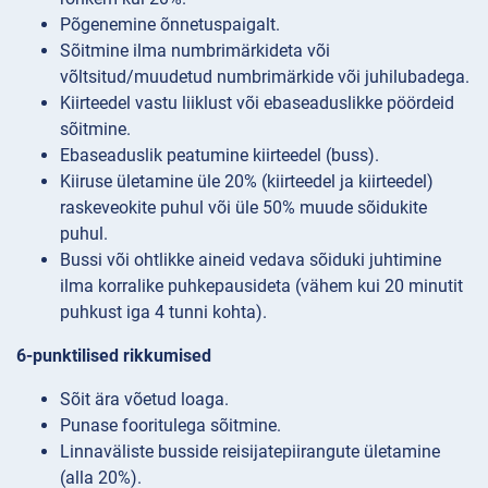
Põgenemine õnnetuspaigalt.
Sõitmine ilma numbrimärkideta või
võltsitud/muudetud numbrimärkide või juhilubadega.
Kiirteedel vastu liiklust või ebaseaduslikke pöördeid
sõitmine.
Ebaseaduslik peatumine kiirteedel (buss).
Kiiruse ületamine üle 20% (kiirteedel ja kiirteedel)
raskeveokite puhul või üle 50% muude sõidukite
puhul.
Bussi või ohtlikke aineid vedava sõiduki juhtimine
ilma korralike puhkepausideta (vähem kui 20 minutit
puhkust iga 4 tunni kohta).
6-punktilised rikkumised
Sõit ära võetud loaga.
Punase fooritulega sõitmine.
Linnaväliste busside reisijatepiirangute ületamine
(alla 20%).