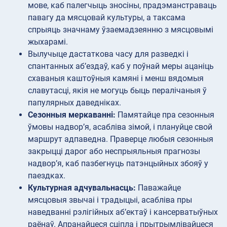
мове, каб палегчыць зносіны, прадэманстраваць
павагу да мясцовай культуры, а таксама
спрыяць значнаму ўзаемадзеянню з мясцовымі
жыхарамі.
Вылучыце дастаткова часу для разведкі і
спантанных аб’ездаў, каб у поўнай меры ацаніць
схаваныя каштоўныя камяні і менш вядомыя
славутасці, якія не могуць быць пералічаныя ў
папулярных даведніках.
Сезонныя меркаванні:
Памятайце пра сезонныя
ўмовы надвор’я, асабліва зімой, і плануйце свой
маршрут адпаведна. Праверце любыя сезонныя
закрыцці дарог або неспрыяльныя прагнозы
надвор’я, каб пазбегнуць патэнцыйных збояў у
паездках.
Культурная адчувальнасць:
Паважайце
мясцовыя звычаі і традыцыі, асабліва пры
наведванні рэлігійных аб’ектаў і кансерватыўных
раёнаў. Апранайцеся сціпла і прытрымлівайцеся