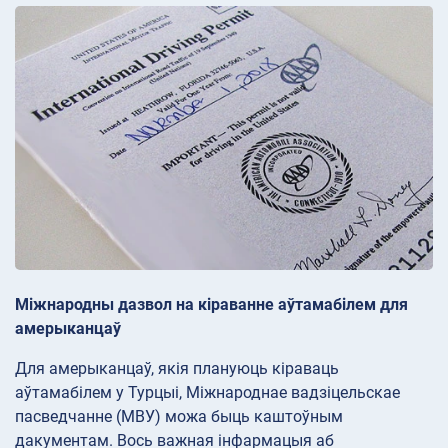
Міжнародны дазвол на кіраванне аўтамабілем для
амерыканцаў
Для амерыканцаў, якія плануюць кіраваць
аўтамабілем у Турцыі, Міжнароднае вадзіцельскае
пасведчанне (МВУ) можа быць каштоўным
дакументам. Вось важная інфармацыя аб