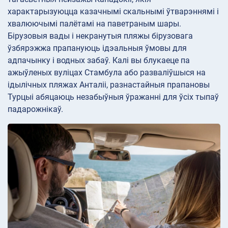
характарызуюцца казачнымі скальнымі ўтварэннямі і
хвалюючымі палётамі на паветраным шары.
Бірузовыя вады і некранутыя пляжы бірузовага
ўзбярэжжа прапануюць ідэальныя ўмовы для
адпачынку і водных забаў. Калі вы блукаеце па
ажыўленых вуліцах Стамбула або разваліўшыся на
ідылічных пляжах Анталіі, разнастайныя прапановы
Турцыі абяцаюць незабыўныя ўражанні для ўсіх тыпаў
падарожнікаў.