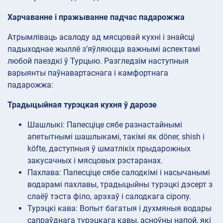
Харчаванне і пражыванне падчас падарожжа
Атрымліваць асалоду ад мясцовай кухні і знайсці
падыходнае жыллё з’яўляюцца важнымі аспектамі
любой паездкі ў Турцыю. Разгледзім наступныя
варыянты паўнавартаснага і камфортнага
падарожжа:
Традыцыйная турэцкая кухня ў дарозе
Шашлыкі: Папесціце сябе разнастайнымі
апетытнымі шашлыкамі, такімі як döner, shish і
köfte, даступныя ў шматлікіх прыдарожных
закусачных і мясцовых рэстаранах.
Пахлава: Папесціце сябе салодкімі і насычанымі
водарамі пахлавы, традыцыйны турэцкі дэсерт з
слаёў тэста філо, арэхаў і салодкага сіропу.
Турэцкі кава: Вопыт багатыя і духмяныя водары
сапраўднага турэцкага кавы, асноўны напой, які