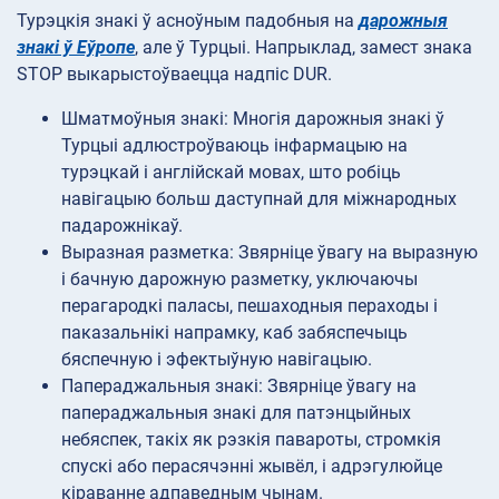
Турэцкія знакі ў асноўным падобныя на
дарожныя
знакі ў Еўропе
, але ў Турцыі. Напрыклад, замест знака
STOP выкарыстоўваецца надпіс DUR.
Шматмоўныя знакі: Многія дарожныя знакі ў
Турцыі адлюстроўваюць інфармацыю на
турэцкай і англійскай мовах, што робіць
навігацыю больш даступнай для міжнародных
падарожнікаў.
Выразная разметка: Звярніце ўвагу на выразную
і бачную дарожную разметку, уключаючы
перагародкі паласы, пешаходныя пераходы і
паказальнікі напрамку, каб забяспечыць
бяспечную і эфектыўную навігацыю.
Папераджальныя знакі: Звярніце ўвагу на
папераджальныя знакі для патэнцыйных
небяспек, такіх як рэзкія павароты, стромкія
спускі або перасячэнні жывёл, і адрэгулюйце
кіраванне адпаведным чынам.