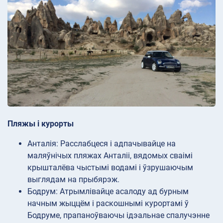
Пляжы і курорты
Анталія: Расслабцеся і адпачывайце на
маляўнічых пляжах Анталіі, вядомых сваімі
крышталёва чыстымі водамі і ўзрушаючым
выглядам на прыбярэж.
Бодрум: Атрымлівайце асалоду ад бурным
начным жыццём і раскошнымі курортамі ў
Бодруме, прапаноўваючы ідэальнае спалучэнне