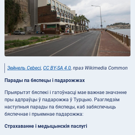
Зейнель Cebeci
,
CC BY-SA 4.0
, праз Wikimedia Common
Парады па бяспецы і падарожжах
Прыярытэт бяспекі і гатоўнасці мае важнае значэнне
пры адпраўцы ў падарожжа ў Турцыю. Разгледзім
наступныя парады па бяспецы, каб забяспечыць
бяспечнае і прыемнае падарожжа:
Страхаванне і медыцынскія паслугі