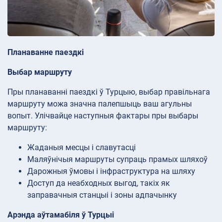
Планаванне паездкі
Выбар маршруту
Пры планаванні паездкі ў Турцыю, выбар правільнага
маршруту можа значна палепшыць ваш агульны
вопыт. Улічвайце наступныя фактары пры выбары
маршруту:
Жаданыя месцы і славутасці
Маляўнічыя маршруты супраць прамых шляхоў
Дарожныя ўмовы і інфраструктура на шляху
Доступ да неабходных выгод, такіх як
заправачныя станцыі і зоны адпачынку
Арэнда аўтамабіля ў Турцыі