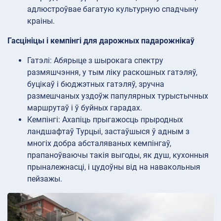
адлюстроўвае багатую культурную спадчыну
краіны.
Гасцініцы і кемпінгі для дарожных падарожнікаў
Гатэлі: Абярыце з шырокага спектру
размяшчэння, у тым ліку раскошных гатэляў,
буцікаў і бюджэтных гатэляў, зручна
размешчаных уздоўж папулярных турыстычных
маршрутаў і ў буйных гарадах.
Кемпінгі: Ахапіць прыгажосць прыродных
ландшафтаў Турцыі, застаўшыся ў адным з
многіх добра абсталяваных кемпінгаў,
прапаноўваючы такія выгоды, як душ, кухонныя
прыналежнасці, і цудоўны від на навакольныя
пейзажы.