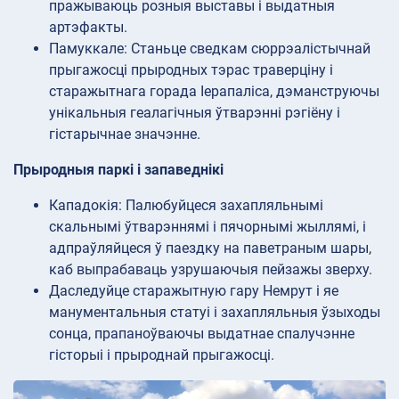
пражываюць розныя выставы і выдатныя
артэфакты.
Памуккале: Станьце сведкам сюррэалістычнай
прыгажосці прыродных тэрас траверціну і
старажытнага горада Іерапаліса, дэманструючы
унікальныя геалагічныя ўтварэнні рэгіёну і
гістарычнае значэнне.
Прыродныя паркі і запаведнікі
Кападокія: Палюбуйцеся захапляльнымі
скальнымі ўтварэннямі і пячорнымі жыллямі, і
адпраўляйцеся ў паездку на паветраным шары,
каб выпрабаваць узрушаючыя пейзажы зверху.
Даследуйце старажытную гару Немрут і яе
манументальныя статуі і захапляльныя ўзыходы
сонца, прапаноўваючы выдатнае спалучэнне
гісторыі і прыроднай прыгажосці.