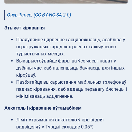
Онур Танер
,
(CC BY-NC-SA 2.0)
Этыкет кіравання
Праяўляйце цярпенне і асцярожнасць, асабліва ў
перагружаных гарадскіх раёнах і ажыўленых
турыстычных месцах.
Выкарыстоўвайце фары ва ўсе часы, нават у
дзённы час, каб палепшыць бачнасць для іншых
кіроўцаў.
Пазбягайце выкарыстання мабільных тэлефонаў
падчас кіравання, каб аддаць перавагу бяспецы і
мінімізаваць адцягненне.
Алкаголь і кіраванне аўтамабілем
Ліміт утрымання алкаголю ў крыві для
вадзіцеляў у Турцыі складае 0,05%.