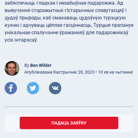
забяспечыць гладкае і незабыўнае падарожжа. Ад
вывучэння старажытных гістарычных славутасцяў і
цудаў прыроды, каб смакаваць цудоўную турэцкую
кухню і адчуваць цёплае гасціннасць, Турцыя прапануе
унікальнае спалучэнне ўражанняў для падарожнікаў
усіх інтарэсаў.
By
Ben Wilder
Апублікавана Кастрычнік 28, 2023 • 10 хв на чытанне
ПАДАЦЬ ЗАЯЎКУ