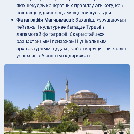
якіх-небудзь канкрэтных правілаў этыкету, каб
паказаць удзячнасць мясцовай культуры.
Фатаграфія Магчымасці:
Захапіць узрушаючыя
пейзажы і культурнае багацце Турцыі з
дапамогай фатаграфіі. Скарыстайцеся
разнастайнымі пейзажамі і унікальнымі
архітэктурнымі цудамі, каб стварыць трывалыя
ўспаміны аб вашым падарожжы.