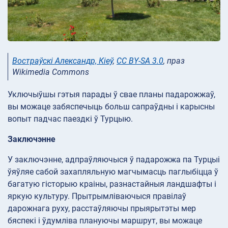
Востраўскі Александр, Кіеў
,
CC BY-SA 3.0
, праз
Wikimedia Commons
Уключыўшы гэтыя парады ў свае планы падарожжаў,
вы можаце забяспечыць больш сапраўдны і карысны
вопыт падчас паездкі ў Турцыю.
Заключэнне
У заключэнне, адпраўляючыся ў падарожжа па Турцыі
ўяўляе сабой захапляльную магчымасць паглыбіцца ў
багатую гісторыю краіны, разнастайныя ландшафты і
яркую культуру. Прытрымліваючыся правілаў
дарожнага руху, расстаўляючы прыярытэты мер
бяспекі і ўдумліва плануючы маршрут, вы можаце