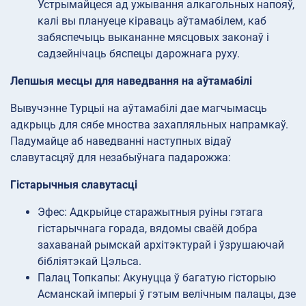
Устрымайцеся ад ужывання алкагольных напояў,
калі вы плануеце кіраваць аўтамабілем, каб
забяспечыць выкананне мясцовых законаў і
садзейнічаць бяспецы дарожнага руху.
Лепшыя месцы для наведвання на аўтамабілі
Вывучэнне Турцыі на аўтамабілі дае магчымасць
адкрыць для сябе мноства захапляльных напрамкаў.
Падумайце аб наведванні наступных відаў
славутасцяў для незабыўнага падарожжа:
Гістарычныя славутасці
Эфес: Адкрыйце старажытныя руіны гэтага
гістарычнага горада, вядомы сваёй добра
захаванай рымскай архітэктурай і ўзрушаючай
бібліятэкай Цэльса.
Палац Топкапы: Акунуцца ў багатую гісторыю
Асманскай імперыі ў гэтым велічным палацы, дзе