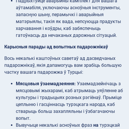
Падрыхтуйце аварыйны камплект для вашага
аўтамабіля, уключаючы асноўныя інструменты,
запасную шыну, перамычкі і аварыйныя
матэрыялы, такія як вада, непсуюцца прадукты
харчавання і коўдры, каб забяспечыць
гатоўнасць да нечаканых дарожных сітуацый.
Карысныя парады ад вопытных падарожнікаў
Вось некалькі каштоўных саветаў ад дасведчаных
падарожнікаў, якія дапамогуць вам зрабіць большую
частку вашага падарожжа ў Турцыі:
Мясцовыя ўзаемадзеяння:
Узаемадзейнічаць з
мясцовымі жыхарамі, каб атрымаць уяўленне аб
культуры і традыцыях розных рэгіёнаў. Прыміце
цеплыню і гасціннасць турэцкага народа, каб
стварыць больш захапляльны і ўзбагачаючы
вопыт.
Вывучыце некалькі асноўных фраз
на
турэцкай