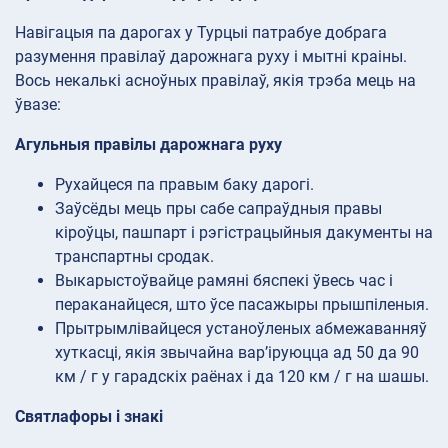
Навігацыя па дарогах у Турцыі патрабуе добрага
разумення правілаў дарожнага руху і мытні краіны.
Вось некалькі асноўных правілаў, якія трэба мець на
ўвазе:
Агульныя правілы дарожнага руху
Рухайцеся па правым баку дарогі.
Заўсёды мець пры сабе сапраўдныя правы
кіроўцы, пашпарт і рэгістрацыйныя дакументы на
транспартны сродак.
Выкарыстоўвайце рамяні бяспекі ўвесь час і
пераканайцеся, што ўсе пасажыры прышпіленыя.
Прытрымлівайцеся устаноўленых абмежаванняў
хуткасці, якія звычайна вар’іруюцца ад 50 да 90
км / г у гарадскіх раёнах і да 120 км / г на шашы.
Святлафоры і знакі