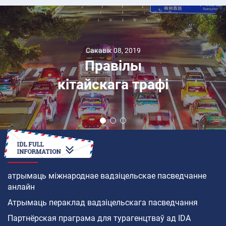
Сакавік 08, 2019
Правілы
кітайскага трафі
ЯК
атрымаць міжнароднае вадзіцельскае пасведчанне
анлайн
Атрымаць пераклад вадзіцельскага пасведчання
Партнёрская праграма для турагенцтваў ад IDA