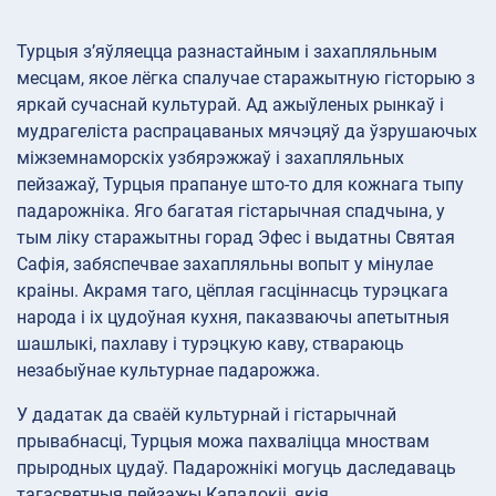
Турцыя з’яўляецца разнастайным і захапляльным
месцам, якое лёгка спалучае старажытную гісторыю з
яркай сучаснай культурай. Ад ажыўленых рынкаў і
мудрагеліста распрацаваных мячэцяў да ўзрушаючых
міжземнаморскіх узбярэжжаў і захапляльных
пейзажаў, Турцыя прапануе што-то для кожнага тыпу
падарожніка. Яго багатая гістарычная спадчына, у
тым ліку старажытны горад Эфес і выдатны Святая
Сафія, забяспечвае захапляльны вопыт у мінулае
краіны. Акрамя таго, цёплая гасціннасць турэцкага
народа і іх цудоўная кухня, паказваючы апетытныя
шашлыкі, пахлаву і турэцкую каву, ствараюць
незабыўнае культурнае падарожжа.
У дадатак да сваёй культурнай і гістарычнай
прывабнасці, Турцыя можа пахваліцца мноствам
прыродных цудаў. Падарожнікі могуць даследаваць
тагасветныя пейзажы Кападокіі, якія