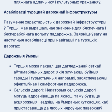
пляжнага адпачынку і культурных уражанняў.
Асаблівасці турэцкай дарожнай інфраструктуры
Разуменне характарыстык дарожнай інфраструктуры
ў Турцыі мае вырашальнае значэнне для бяспечнага і
бесперабойнага вопыту падарожжа. Звярніце ўвагу на
наступныя асаблівасці пры навігацыі па турэцкіх
дарогах:
Дарожныя ўмовы
Турцыя можа пахваліцца дагледжанай сеткай
аўтамабільных дарог, якія злучаюць буйныя
гарады і турыстычныя напрамкі, забяспечваючы
эфектыўнае і камфортнае падарожжа.
Сельскія дарогі: Некаторыя сельскія дарогі
могуць адрознівацца па якасці, таму будзьце
асцярожныя і ездзіць на ўмераных хуткасцях, каб
прыстасавацца да любых няроўных паверхняў