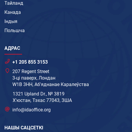
Тайланд
Канада
Індыя
Польшча
АДРАС
+1 205 855 3153
207 Regent Street
3-ці паверх, Лондан
W1B 3HH, Аб'яднанае Каралеўства
1321 Upland Dr., № 3819
Х'юстан, Тэхас 77043, ЗША
info@idaoffice.org
НАШЫ САЦСЕТКІ