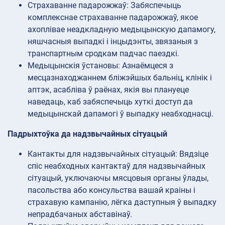
Страхаванне падарожжаў: Забяспечыць
комплекснае страхаванне падарожжаў, якое
ахоплівае неадкладную медыцынскую дапамогу,
няшчасныя выпадкі і інцыдэнты, звязаныя з
транспартным сродкам падчас паездкі.
Медыцынскія ўстановы: Азнаёмцеся з
месцазнаходжаннем бліжэйшых бальніц, клінік і
аптэк, асабліва ў раёнах, якія вы плануеце
наведаць, каб забяспечыць хуткі доступ да
медыцынскай дапамогі ў выпадку неабходнасці.
Падрыхтоўка да надзвычайных сітуацый
Кантакты для надзвычайных сітуацый: Вядзіце
спіс неабходных кантактаў для надзвычайных
сітуацый, уключаючы мясцовыя органы ўлады,
пасольства або консульства вашай краіны і
страхавую кампанію, лёгка даступныя ў выпадку
непрадбачаных абставінаў.