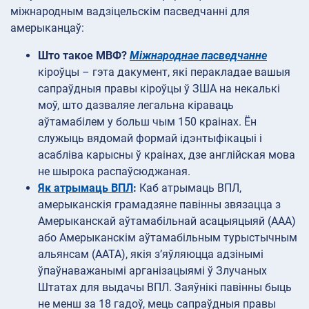
міжнародным вадзіцельскім пасведчанні для
амерыканцаў:
Што такое МВФ?
Міжнароднае пасведчанне
кіроўцы – гэта дакумент, які перакладае вашыя
сапраўдныя правы кіроўцы ў ЗША на некалькі
моў, што дазваляе легальна кіраваць
аўтамабілем у больш чым 150 краінах. Ён
служыць вядомай формай ідэнтыфікацыі і
асабліва карысны ў краінах, дзе англійская мова
не шырока распаўсюджаная.
Як атрымаць ВПЛ
:
Каб атрымаць ВПЛ,
амерыканскія грамадзяне павінны звязацца з
Амерыканскай аўтамабільнай асацыяцыяй (AAA)
або Амерыканскім аўтамабільным турыстычным
альянсам (AATA), якія з’яўляюцца адзінымі
ўпаўнаважанымі арганізацыямі ў Злучаных
Штатах для выдачы ВПЛ. Заяўнікі павінны быць
не менш за 18 гадоў, мець сапраўдныя правы