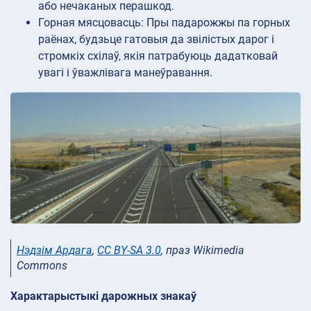
або нечаканых перашкод.
Горная мясцовасць: Пры падарожжы па горных
раёнах, будзьце гатовыя да звілістых дарог і
стромкіх схілаў, якія патрабуюць дадатковай
увагі і ўважлівага манеўравання.
Нэдзім Ардага
,
CC BY-SA 3.0
, праз Wikimedia
Commons
Характарыстыкі дарожных знакаў