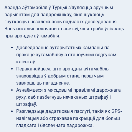
Арэнда аўтамабіля ў Турцыі з’яўляецца зручным
варыянтам для падарожнікаў, якія шукаюць
гнуткасць і незалежнасць падчас іх даследавання.
Вось некалькі ключавых саветаў, якія трэба ўлічваць
пры арэндзе аўтамабіля:
Даследаванне аўтарытэтных кампаній па
пракаце аўтамабіляў з станоўчымі водгукамі
кліентаў.
Пераканайцеся, што арэндны аўтамабіль
знаходзіцца ў добрым стане, перш чым
завяршыць пагадненне.
Азнаёмцеся з мясцовымі правіламі дарожнага
руху, каб пазбегнуць нечаканых штрафаў і
штрафаў.
Разгледзьце дадатковыя паслугі, такія як GPS-
навігацыя або страхавае пакрыццё для больш
гладкага і бяспечнага падарожжа.