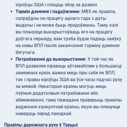
кіроўцы ЗША і плаціць збор за дазвол.
Тэрмін дзеяння і падаўжэнне:
МВУ, як правіла,
сапраўдны на працягу аднаго года з даты
выдачы і не можа быць прадоўжаны. Таму, калі
вы плануеце выкарыстоўваць яго на працягу
доўгага перыяду, вам трэба будзе падаць заяўку
на новы ВПЛ пасля заканчэння тэрміну дзеяння
бягучага.
Патрабаванні да выкарыстання:
У той час як
ВПЛ дазваляе кіраваць аўтамабілем у большасці
замежных краін, важна мець пры сабе як ВПЛ,
так і правы кіроўцы ЗША ва ўсе часы падчас руху
за мяжой. Некаторыя краіны могуць мець
пэўныя дадатковыя патрабаванні або
абмежаванні, таму пажадана праверыць правілы
ваджэння канкрэтнай краіны, якую вы плануеце
наведаць перад паездкай.
Правілы дарожнага руху ў Турцыі