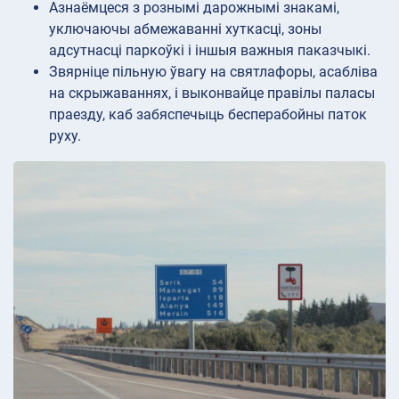
Азнаёмцеся з рознымі дарожнымі знакамі,
уключаючы абмежаванні хуткасці, зоны
адсутнасці паркоўкі і іншыя важныя паказчыкі.
Звярніце пільную ўвагу на святлафоры, асабліва
на скрыжаваннях, і выконвайце правілы паласы
праезду, каб забяспечыць бесперабойны паток
руху.