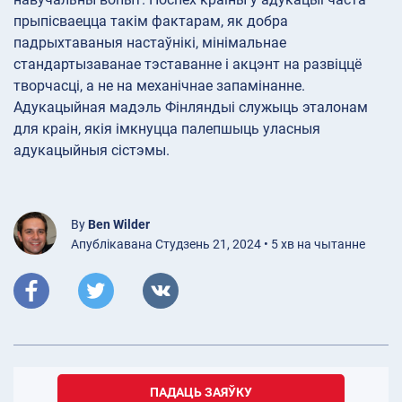
прыпісваецца такім фактарам, як добра
падрыхтаваныя настаўнікі, мінімальнае
стандартызаванае тэставанне і акцэнт на развіццё
творчасці, а не на механічнае запамінанне.
Адукацыйная мадэль Фінляндыі служыць эталонам
для краін, якія імкнуцца палепшыць уласныя
адукацыйныя сістэмы.
By
Ben Wilder
Апублікавана Студзень 21, 2024 • 5 хв на чытанне
ПАДАЦЬ ЗАЯЎКУ