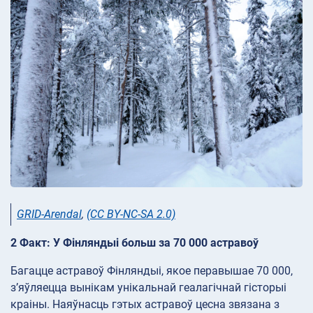
GRID-Arendal
,
(CC BY-NC-SA 2.0)
2 Факт: У Фінляндыі больш за 70 000 астравоў
Багацце астравоў Фінляндыі, якое перавышае 70 000,
з’яўляецца вынікам унікальнай геалагічнай гісторыі
краіны. Наяўнасць гэтых астравоў цесна звязана з