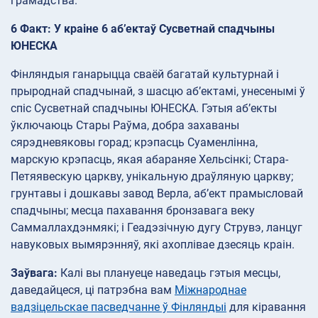
грамадства.
6 Факт: У краіне 6 аб’ектаў Сусветнай спадчыны
ЮНЕСКА
Фінляндыя ганарыцца сваёй багатай культурнай і
прыроднай спадчынай, з шасцю аб’ектамі, унесенымі ў
спіс Сусветнай спадчыны ЮНЕСКА. Гэтыя аб’екты
ўключаюць Стары Раўма, добра захаваны
сярэдневяковы горад; крэпасць Суаменлінна,
марскую крэпасць, якая абараняе Хельсінкі; Стара-
Петяявескую царкву, унікальную драўляную царкву;
грунтавы і дошкавы завод Верла, аб’ект прамысловай
спадчыны; месца пахавання бронзавага веку
Саммаллахдэнмякі; і Геадэзічную дугу Струвэ, ланцуг
навуковых вымярэнняў, які ахоплівае дзесяць краін.
Заўвага:
Калі вы плануеце наведаць гэтыя месцы,
даведайцеся, ці патрэбна вам
Міжнароднае
вадзіцельскае пасведчанне ў Фінляндыі
для кіравання