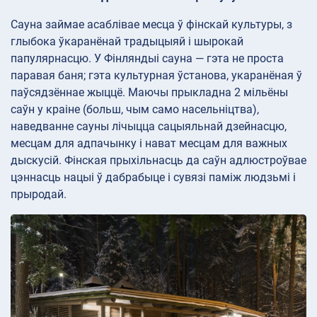
Сауна займае асаблівае месца ў фінскай культуры, з
глыбока ўкаранёнай традыцыяй і шырокай
папулярнасцю. У Фінляндыі сауна — гэта не проста
паравая баня; гэта культурная ўстанова, укаранёная ў
паўсядзённае жыццё. Маючы прыкладна 2 мільёны
саўн у краіне (больш, чым само насельніцтва),
наведванне сауны лічыцца сацыяльнай дзейнасцю,
месцам для адпачынку і нават месцам для важных
дыскусій. Фінская прыхільнасць да саўн адлюстроўвае
цэннасць нацыі ў дабрабыце і сувязі паміж людзьмі і
прыродай.