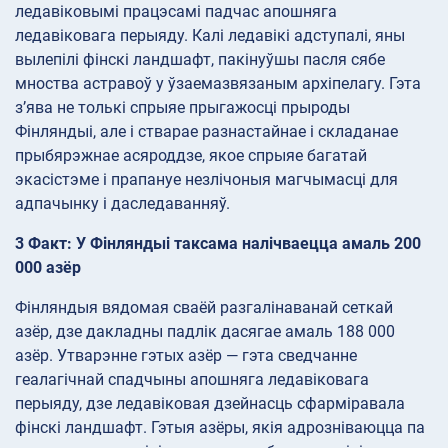
ледавіковымі працэсамі падчас апошняга
ледавіковага перыяду. Калі ледавікі адступалі, яны
вылепілі фінскі ландшафт, пакінуўшы пасля сябе
мноства астравоў у ўзаемазвязаным архіпелагу. Гэта
з’ява не толькі спрыяе прыгажосці прыроды
Фінляндыі, але і стварае разнастайнае і складанае
прыбярэжнае асяроддзе, якое спрыяе багатай
экасістэме і прапануе незлічоныя магчымасці для
адпачынку і даследаванняў.
3 Факт: У Фінляндыі таксама налічваецца амаль 200
000 азёр
Фінляндыя вядомая сваёй разгалінаванай сеткай
азёр, дзе дакладны падлік дасягае амаль 188 000
азёр. Утварэнне гэтых азёр — гэта сведчанне
геалагічнай спадчыны апошняга ледавіковага
перыяду, дзе ледавіковая дзейнасць сфарміравала
фінскі ландшафт. Гэтыя азёры, якія адрозніваюцца па