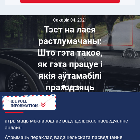
Сакавік 04, 2021
Тэст на лася
растлумачаны:
Што гэта такое,
як гэта працуе і
якія аўтамабілі
праходзяць
ЯК
атрымаць міжнароднае вадзіцельскае пасведчанне
анлайн
Атрымаць пераклад вадзіцельскага пасведчання