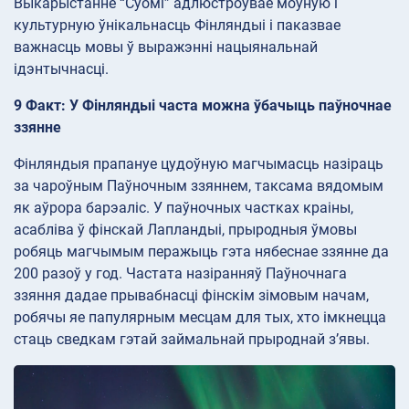
Выкарыстанне “Суомі” адлюстроўвае моўную і
культурную ўнікальнасць Фінляндыі і паказвае
важнасць мовы ў выражэнні нацыянальнай
ідэнтычнасці.
9 Факт: У Фінляндыі часта можна ўбачыць паўночнае
ззянне
Фінляндыя прапануе цудоўную магчымасць назіраць
за чароўным Паўночным ззяннем, таксама вядомым
як аўрора барэаліс. У паўночных частках краіны,
асабліва ў фінскай Лапландыі, прыродныя ўмовы
робяць магчымым перажыць гэта нябеснае ззянне да
200 разоў у год. Частата назіранняў Паўночнага
ззяння дадае прывабнасці фінскім зімовым начам,
робячы яе папулярным месцам для тых, хто імкнецца
стаць сведкам гэтай займальнай прыроднай з’явы.