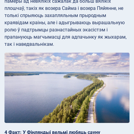
памеры ад невялікіх сажалак да больш вялікіх
плошчаў, такіх як возера Сайма і возера Пяйянне, не
толькі спрыяюць захапляльным прыродным
краявідам краіны, але і адыгрываюць вырашальную
ролю ў падтрымцы разнастайных экасістэм і
прапануюць магчымасці для адпачынку як жыхарам,
так і наведвальнікам.
4 Факт: У Фінляндыі вельмі любяць сауну