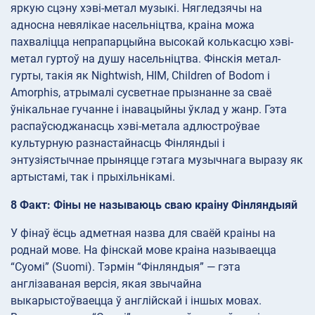
яркую сцэну хэві-метал музыкі. Нягледзячы на
адносна невялікае насельніцтва, краіна можа
пахваліцца непрапарцыйна высокай колькасцю хэві-
метал гуртоў на душу насельніцтва. Фінскія метал-
гурты, такія як Nightwish, HIM, Children of Bodom і
Amorphis, атрымалі сусветнае прызнанне за сваё
ўнікальнае гучанне і інавацыйны ўклад у жанр. Гэта
распаўсюджанасць хэві-метала адлюстроўвае
культурную разнастайнасць Фінляндыі і
энтузіястычнае прыняцце гэтага музычнага выразу як
артыстамі, так і прыхільнікамі.
8 Факт: Фіны не называюць сваю краіну Фінляндыяй
У фінаў ёсць адметная назва для сваёй краіны на
роднай мове. На фінскай мове краіна называецца
“Суомі” (Suomi). Тэрмін “Фінляндыя” — гэта
англізаваная версія, якая звычайна
выкарыстоўваецца ў англійскай і іншых мовах.