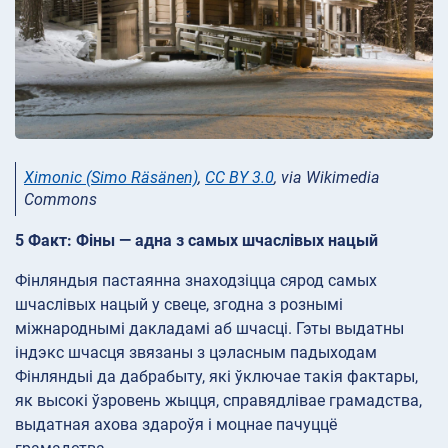
Ximonic (Simo Räsänen)
,
CC BY 3.0
, via Wikimedia
Commons
5 Факт: Фіны — адна з самых шчаслівых нацый
Фінляндыя пастаянна знаходзіцца сярод самых
шчаслівых нацый у свеце, згодна з рознымі
міжнароднымі дакладамі аб шчасці. Гэты выдатны
індэкс шчасця звязаны з цэласным падыходам
Фінляндыі да дабрабыту, які ўключае такія фактары,
як высокі ўзровень жыцця, справядлівае грамадства,
выдатная ахова здароўя і моцнае пачуццё