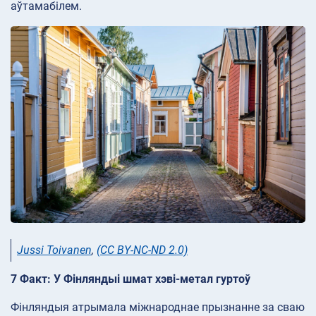
аўтамабілем.
Jussi Toivanen
,
(CC BY-NC-ND 2.0)
7 Факт: У Фінляндыі шмат хэві-метал гуртоў
Фінляндыя атрымала міжнароднае прызнанне за сваю