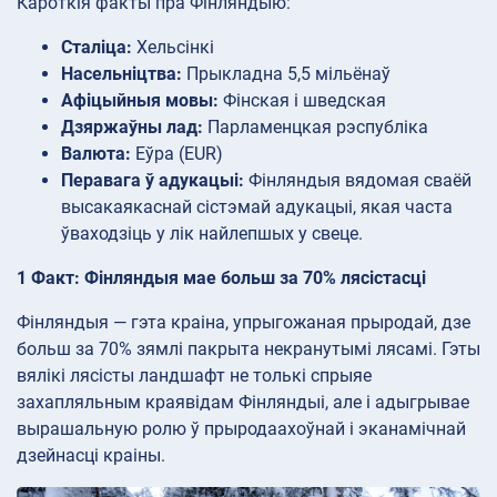
Кароткія факты пра Фінляндыю:
Сталіца:
Хельсінкі
Насельніцтва:
Прыкладна 5,5 мільёнаў
Афіцыйныя мовы:
Фінская і шведская
Дзяржаўны лад:
Парламенцкая рэспубліка
Валюта:
Еўра (EUR)
Перавага ў адукацыі:
Фінляндыя вядомая сваёй
высакаякаснай сістэмай адукацыі, якая часта
ўваходзіць у лік найлепшых у свеце.
1 Факт: Фінляндыя мае больш за 70% лясістасці
Фінляндыя — гэта краіна, упрыгожаная прыродай, дзе
больш за 70% зямлі пакрыта некранутымі лясамі. Гэты
вялікі лясісты ландшафт не толькі спрыяе
захапляльным краявідам Фінляндыі, але і адыгрывае
вырашальную ролю ў прыродаахоўнай і эканамічнай
дзейнасці краіны.