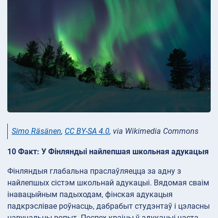
Simo Räsänen
,
CC BY-SA 4.0
, via Wikimedia Commons
10 Факт: У Фінляндыі найлепшая школьная адукацыя
Фінляндыя глабальна праслаўляецца за адну з
найлепшых сістэм школьнай адукацыі. Вядомая сваім
інавацыйным падыходам, фінская адукацыя
падкрэслівае роўнасць, дабрабыт студэнтаў і цэласны
навучальны вопыт. Поспех краіны ў адукацыі часта