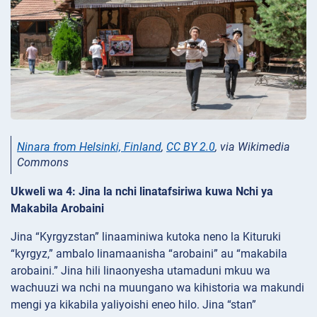
Ninara from Helsinki, Finland
,
CC BY 2.0
, via Wikimedia
Commons
Ukweli wa 4: Jina la nchi linatafsiriwa kuwa Nchi ya
Makabila Arobaini
Jina “Kyrgyzstan” linaaminiwa kutoka neno la Kituruki
“kyrgyz,” ambalo linamaanisha “arobaini” au “makabila
arobaini.” Jina hili linaonyesha utamaduni mkuu wa
wachuuzi wa nchi na muungano wa kihistoria wa makundi
mengi ya kikabila yaliyoishi eneo hilo. Jina “stan”