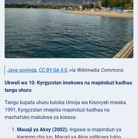
Jaya govinda
,
CC BY-SA 4.0
, via Wikimedia Commons
Ukweli wa 10: Kyrgyzstan imekuwa na mapinduzi kadhaa
tangu uhuru
Tangu kupata uhuru kutoka Umoja wa Kisovyeti mwaka
1991, Kyrgyzstan imepitia mapinduzi kadhaa na
machafuko makubwa ya kisiasa:
Mauaji ya Aksy (2002):
Ingawa si mapinduzi ya
kiwango cha juu, Mauaji ya Aksy yalikuwa tukio