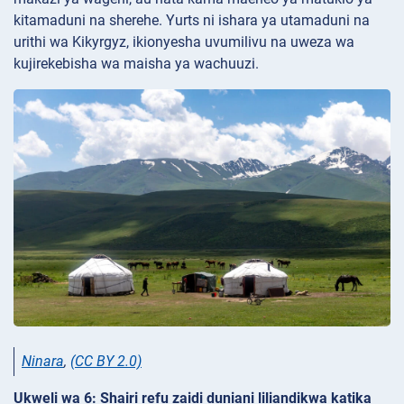
kitamaduni na sherehe. Yurts ni ishara ya utamaduni na
urithi wa Kikyrgyz, ikionyesha uvumilivu na uweza wa
kujirekebisha wa maisha ya wachuuzi.
Ninara
,
(CC BY 2.0)
Ukweli wa 6: Shairi refu zaidi duniani liliandikwa katika