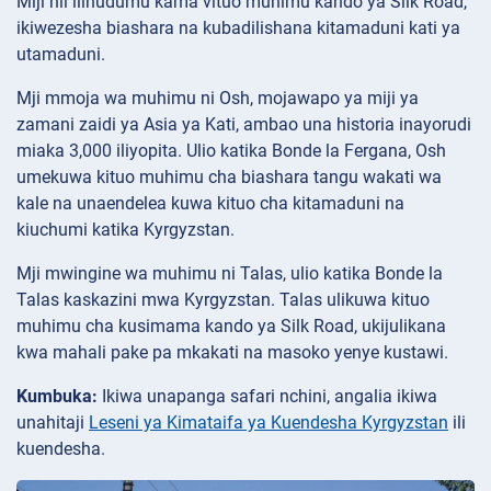
Miji hii ilihudumu kama vituo muhimu kando ya Silk Road,
ikiwezesha biashara na kubadilishana kitamaduni kati ya
utamaduni.
Mji mmoja wa muhimu ni Osh, mojawapo ya miji ya
zamani zaidi ya Asia ya Kati, ambao una historia inayorudi
miaka 3,000 iliyopita. Ulio katika Bonde la Fergana, Osh
umekuwa kituo muhimu cha biashara tangu wakati wa
kale na unaendelea kuwa kituo cha kitamaduni na
kiuchumi katika Kyrgyzstan.
Mji mwingine wa muhimu ni Talas, ulio katika Bonde la
Talas kaskazini mwa Kyrgyzstan. Talas ulikuwa kituo
muhimu cha kusimama kando ya Silk Road, ukijulikana
kwa mahali pake pa mkakati na masoko yenye kustawi.
Kumbuka:
Ikiwa unapanga safari nchini, angalia ikiwa
unahitaji
Leseni ya Kimataifa ya Kuendesha Kyrgyzstan
ili
kuendesha.