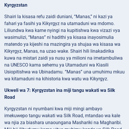
Kyrgyzstan
Shairi la kisasa refu zaidi duniani, “Manas,” ni kazi ya
fahari ya fasihi ya Kikyrgyz na utamaduni wa mdomo.
Liliundwa kwa karne nyingi na kupitishwa kwa vizazi vya
wasimulizi, “Manas” ni hadithi ya kisasa inayosimulia
matendo ya kijeshi na mazingira ya shujaa wa kisasa wa
Kikyrgyz, Manas, na uzao wake. Shairi hili linakadirika
kuwa na mistari zaidi ya nusu ya milioni na imetambuliwa
na UNESCO kama sehemu ya Utamaduni wa Kiasili
Usiopitishwa wa Ubinadamu. “Manas” una umuhimu mkuu
wa kitamaduni na kihistoria kwa watu wa Kikyrgyz.
Ukweli wa 7: Kyrgyzstan ina miji tangu wakati wa Silk
Road
Kyrgyzstan ni nyumbani kwa miji mingi ambayo
imekuwepo tangu wakati wa Silk Road, mtandao wa kale
wa njia za biashara unaoungana Mashariki na Magharibi.