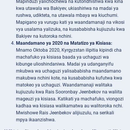
Mapinduzi yalichochewa na kutoridhishwa kwa kina
kwa utawala wa Bakiyev, ukiashiriwa na madai ya
rushwa, udikteta, na utawala mbaya wa kiuchumi.
Mapigano ya vurugu kati ya waandamanaji na vikosi
vya usalama yalizuka, na kusababisha kujiuzulu kwa
Bakiyev na kutoroka nchini.
Maandamano ya 2020 na Matatizo ya Kisiasa:
Mnamo Oktoba 2020, Kyrgyzstan ilipitia kipindi cha
machafuko ya kisiasa baada ya uchaguzi wa
kibunge ulioshindaniwa. Madai ya udanganyifu
mkubwa wa uchaguzi yalisababisha maandamano
makubwa nchini kote, na kusababisha kufutwa kwa
matokeo ya uchaguzi. Waandamanaji walitaka
kujiuzulu kwa Rais Sooronbay Jeenbekov na waliita
mageuzi ya kisiasa. Katikati ya machafuko, viongozi
kadhaa wa kisiasa walikamatwa au walitoroka nchi.
Mwishowe Rais Jeenbekov alijiuzulu, na serikali
mpya ikaanzishwa.