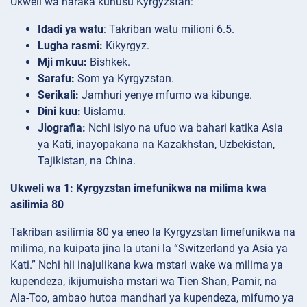
Ukweli wa haraka kuhusu Kyrgyzstan:
Idadi ya watu
: Takriban watu milioni 6.5.
Lugha rasmi:
Kikyrgyz.
Mji mkuu:
Bishkek.
Sarafu:
Som ya Kyrgyzstan.
Serikali:
Jamhuri yenye mfumo wa kibunge.
Dini kuu:
Uislamu.
Jiografia:
Nchi isiyo na ufuo wa bahari katika Asia
ya Kati, inayopakana na Kazakhstan, Uzbekistan,
Tajikistan, na China.
Ukweli wa 1: Kyrgyzstan imefunikwa na milima kwa
asilimia 80
Takriban asilimia 80 ya eneo la Kyrgyzstan limefunikwa na
milima, na kuipata jina la utani la “Switzerland ya Asia ya
Kati.” Nchi hii inajulikana kwa mstari wake wa milima ya
kupendeza, ikijumuisha mstari wa Tien Shan, Pamir, na
Ala-Too, ambao hutoa mandhari ya kupendeza, mifumo ya