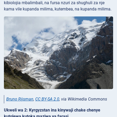
kibiolojia mbalimbali, na fursa nzuri za shughuli za nje
kama vile kupanda milima, kutembea, na kupanda milima.
Bruno Rijsman
,
CC BY-SA 2.0
, via Wikimedia Commons
Ukweli wa 2: Kyrgyzstan ina kinywaji chake chenye
kutolewa kutoka maziwa ya farasi