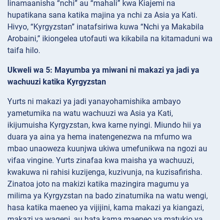
linamaanisha “nchi” au “mahali” kwa Kiajemi na
hupatikana sana katika majina ya nchi za Asia ya Kati.
Hivyo, “Kyrgyzstan” inatafsiriwa kuwa “Nchi ya Makabila
Arobaini,” ikiongelea utofauti wa kikabila na kitamaduni wa
taifa hilo.
Ukweli wa 5: Mayumba ya miwani ni makazi ya jadi ya
wachuuzi katika Kyrgyzstan
Yurts ni makazi ya jadi yanayohamishika ambayo
yametumika na watu wachuuzi wa Asia ya Kati,
ikijumuisha Kyrgyzstan, kwa karne nyingi. Miundo hii ya
duara ya aina ya hema inatengenezwa na mfumo wa
mbao unaoweza kuunjwa ukiwa umefunikwa na ngozi au
vifaa vingine. Yurts zinafaa kwa maisha ya wachuuzi,
kwakuwa ni rahisi kuzijenga, kuzivunja, na kuzisafirisha.
Zinatoa joto na makizi katika mazingira magumu ya
milima ya Kyrgyzstan na bado zinatumika na watu wengi,
hasa katika maeneo ya vijijini, kama makazi ya kiangazi,
makazi ya wageni, au hata kama maeneo ya matukio ya