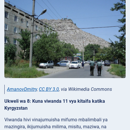
AmanovDmitry
,
CC BY 3.0
, via Wikimedia Commons
Ukweli wa 8: Kuna viwanda 11 vya kitaifa katika
Kyrgyzstan
Viwanda hivi vinajumuisha mifumo mbalimbali ya
mazingira, ikijumuisha milima, misitu, maziwa, na