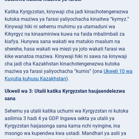
Katika Kyrgyzstan, kinywaji cha jadi kinachotengenezwa
kutoka maziwa ya farasi yaliyochacha kinaitwa “kymyz.”
Kinywaji hiki ni sehemu muhimu ya utamaduni wa
Kikyrgyz na kinaaminiwa kuwa na faida mbalimbali za
kiafya. Hunywa sana wakati wa matukio maalum na
sherehe, hasa wakati wa miezi ya joto wakati farasi wa
kike wanatoa maziwa. Kinywaji hiki ni sawa na kinywaji
cha jadi cha Kazakhstan kinachotengenezwa kutoka
maziwa ya farasi yaliyochacha “kumis” (ona
Ukweli 10 wa
Kuvutia kuhusu Kazakhstan
).
Ukweli wa 3: Utalii katika Kyrgyzstan haujaendelezwa
sana
Sehemu ya utalii katika uchumi wa Kyrgyzstan ni kutoka
asilimia 3 hadi 4 ya GDP. Ingawa sekta ya utalii ya
Kyrgyzstan haijasonga sana kama nchi nyingine, ina
msongo wa kupendwa kwa ustadi. Mandhari ya asili ya