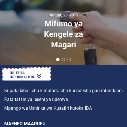
Januari 28, 2019
Mifumo ya
Kengele za
Magari
JINSI YA
Kupata kibali cha kimataifa cha kuendesha gari mtandaoni
Pata tafsiri ya leseni ya udereva
Mpango wa Ushirika wa Kusafiri kutoka IDA
MAENEO MAARUFU