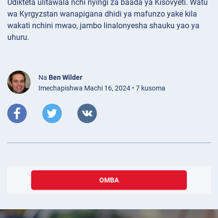
Udikteta ulitawala nchi nyingi za baada ya Kisovyeti. Watu
wa Kyrgyzstan wanapigana dhidi ya mafunzo yake kila
wakati nchini mwao, jambo linalonyesha shauku yao ya
uhuru.
Na
Ben Wilder
Imechapishwa Machi 16, 2024 • 7 kusoma
OMBA