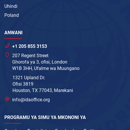
Uhindi
Poland
ANWANI
+1 205 855 3153
207 Regent Street
Ghorofa ya 3, ofisi, London
W1B 3HH, Ufalme wa Muungano
1321 Upland Dr.
Ofisi 3819
Houston, TX 77043, Marekani
info@idaoffice.org
PROGRAMU YA SIMU YA MKONONI YA