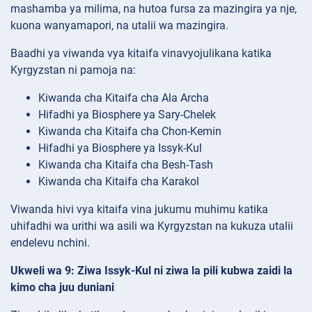
mashamba ya milima, na hutoa fursa za mazingira ya nje,
kuona wanyamapori, na utalii wa mazingira.
Baadhi ya viwanda vya kitaifa vinavyojulikana katika
Kyrgyzstan ni pamoja na:
Kiwanda cha Kitaifa cha Ala Archa
Hifadhi ya Biosphere ya Sary-Chelek
Kiwanda cha Kitaifa cha Chon-Kemin
Hifadhi ya Biosphere ya Issyk-Kul
Kiwanda cha Kitaifa cha Besh-Tash
Kiwanda cha Kitaifa cha Karakol
Viwanda hivi vya kitaifa vina jukumu muhimu katika
uhifadhi wa urithi wa asili wa Kyrgyzstan na kukuza utalii
endelevu nchini.
Ukweli wa 9: Ziwa Issyk-Kul ni ziwa la pili kubwa zaidi la
kimo cha juu duniani