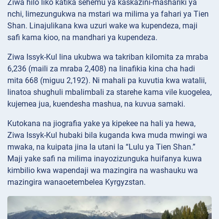
Ziwa hilo liko katika sehemu ya kaskazini-mashariki ya
nchi, limezungukwa na mstari wa milima ya fahari ya Tien
Shan. Linajulikana kwa uzuri wake wa kupendeza, maji
safi kama kioo, na mandhari ya kupendeza.
Ziwa Issyk-Kul lina ukubwa wa takriban kilomita za mraba
6,236 (maili za mraba 2,408) na linafikia kina cha hadi
mita 668 (miguu 2,192). Ni mahali pa kuvutia kwa watalii,
linatoa shughuli mbalimbali za starehe kama vile kuogelea,
kujemea jua, kuendesha mashua, na kuvua samaki.
Kutokana na jiografia yake ya kipekee na hali ya hewa,
Ziwa Issyk-Kul hubaki bila kuganda kwa muda mwingi wa
mwaka, na kuipata jina la utani la “Lulu ya Tien Shan.”
Maji yake safi na milima inayozizunguka huifanya kuwa
kimbilio kwa wapendaji wa mazingira na washauku wa
mazingira wanaoetembelea Kyrgyzstan.