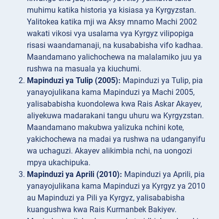
muhimu katika historia ya kisiasa ya Kyrgyzstan.
Yalitokea katika mji wa Aksy mnamo Machi 2002
wakati vikosi vya usalama vya Kyrgyz vilipopiga
risasi waandamanaji, na kusababisha vifo kadhaa.
Maandamano yalichochewa na malalamiko juu ya
rushwa na masuala ya kiuchumi.
Mapinduzi ya Tulip (2005):
Mapinduzi ya Tulip, pia
yanayojulikana kama Mapinduzi ya Machi 2005,
yalisababisha kuondolewa kwa Rais Askar Akayev,
aliyekuwa madarakani tangu uhuru wa Kyrgyzstan.
Maandamano makubwa yalizuka nchini kote,
yakichochewa na madai ya rushwa na udanganyifu
wa uchaguzi. Akayev alikimbia nchi, na uongozi
mpya ukachipuka.
Mapinduzi ya Aprili (2010):
Mapinduzi ya Aprili, pia
yanayojulikana kama Mapinduzi ya Kyrgyz ya 2010
au Mapinduzi ya Pili ya Kyrgyz, yalisababisha
kuangushwa kwa Rais Kurmanbek Bakiyev.