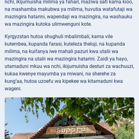
nchi, ikijumuisha milima ya fahari, maziwa safi kama kioo,
na mashamba makubwa ya milima, huvutia watafutaji wa
mazingira hatarini, wapendaji wa mazingira, na washauku
wa mazingira kutoka ulimwenguni kote.
Kyrgyzstan hutoa shughuli mbalimbali, kama vile
kutembea, kupanda farasi, kuteleza theluji, na kupanda
milima, na kuifanya iwe mahali pazuri kwa utalii wa
mazingira na utalii wa mazingira hatarini. Zaidi ya hayo,
utamaduni mkuu wa nchi, ikijumuisha desturi za wachuuzi,
kukaa kwenye mayumba ya miwani, na sherehe za
kung’aa, hutoa uzoefu wa kipekee wa kitamaduni kwa
wageni.