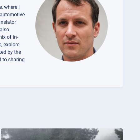
e, where I
f automotive
anslator
 also
ix of in-
, explore
ted by the
d to sharing