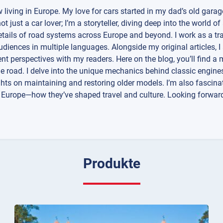
w living in Europe. My love for cars started in my dad’s old garag
 just a car lover; I’m a storyteller, diving deep into the world o
 details of road systems across Europe and beyond. I work as a tr
diences in multiple languages. Alongside my original articles, I
nt perspectives with my readers. Here on the blog, you’ll find a m
e road. I delve into the unique mechanics behind classic engines
ights on maintaining and restoring older models. I’m also fascina
s Europe—how they’ve shaped travel and culture. Looking forwar
Produkte