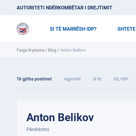
AUTORITETI NDËRKOMBËTAR I DREJTIMIT
SI TË MARRËSH IDP?
SHTETE
Faqja kryesore
/
Blog
/
Anton Belikov
Të gjitha postimet
Agjentët
Si të
IDL/IDP
Anton Belikov
Përshkrimi