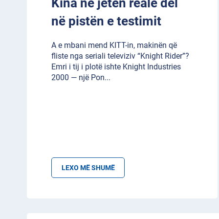
Kina në jetën reale del
në pistën e testimit
A e mbani mend KITT-in, makinën që
fliste nga seriali televiziv “Knight Rider”?
Emri i tij i plotë ishte Knight Industries
2000 — një Pon
...
LEXO MË SHUMË