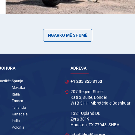
NGARKO MË SHUMË
NJOHURA
ADRESA
merikës
Spanja
+1 205 855 3153
Meksika
207 Regent Street
Italia
Kati 3, suitë, Londër
Franca
W1B 3HH, Mbretëria e Bashkuar
Tajlanda
1321 Upland Dr.
Kanadaja
Zyra 3819
India
Houston, TX 77043, SHBA
Polonia