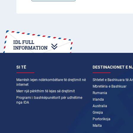
SI TË
DESTINACIONET E 
Marrësh lejen ndërkombëtare të drejtimit në
Shtetet e Bashkuara të A
internet
Mbretëria e Bashkuar
Merr një përkthim të lejes së drejtimit
Rumania
Programi i bashkëpunëtorit për udhëtime
Irlanda
nga IDA
Australia
Greqia
Portorikoja
Malta