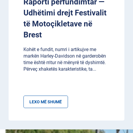
Raporti përfundimtar —
Udhëtimi drejt Festivalit
të Motoçikletave në
Brest
Kohët e fundit, numri i artikujve me
markën Harley-Davidson në garderobën
time është rritur në mënyrë të dyshimtë.
Përveç xhaketës karakteristike, ta
...
LEXO MË SHUMË