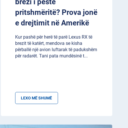
brezi i pestë
pritshmëritë? Prova jonë
e drejtimit në Amerikë
Kur pashë për herë të parë Lexus RX të
brezit të katërt, mendova se kisha
përballë një avion luftarak të padukshëm
për radarët. Tani pata mundësinë t
...
LEXO MË SHUMË