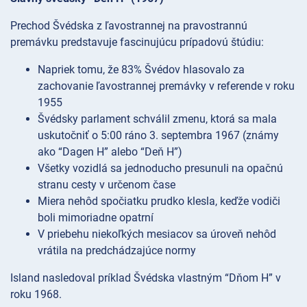
Prechod Švédska z ľavostrannej na pravostrannú
premávku predstavuje fascinujúcu prípadovú štúdiu:
Napriek tomu, že 83% Švédov hlasovalo za
zachovanie ľavostrannej premávky v referende v roku
1955
Švédsky parlament schválil zmenu, ktorá sa mala
uskutočniť o 5:00 ráno 3. septembra 1967 (známy
ako “Dagen H” alebo “Deň H”)
Všetky vozidlá sa jednoducho presunuli na opačnú
stranu cesty v určenom čase
Miera nehôd spočiatku prudko klesla, keďže vodiči
boli mimoriadne opatrní
V priebehu niekoľkých mesiacov sa úroveň nehôd
vrátila na predchádzajúce normy
Island nasledoval príklad Švédska vlastným “Dňom H” v
roku 1968.