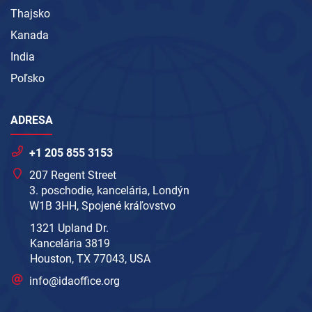
Thajsko
Kanada
India
Poľsko
ADRESA
+1 205 855 3153
207 Regent Street
3. poschodie, kancelária, Londýn
W1B 3HH, Spojené kráľovstvo
1321 Upland Dr.
Kancelária 3819
Houston, TX 77043, USA
info@idaoffice.org