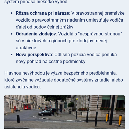
systém prináša niekoľko výhod:
Rôzna ochrana pri náraze
: V pravostrannej premávke
vozidlo s pravostranným riadením umiestňuje vodiča
ďalej od bodov čelnej zrážky
Odradenie zlodejov
: Vozidlá s “nesprávnou stranou”
sú v niektorých regiónoch pre zlodejov menej
atraktívne
Nová perspektíva
: Odlišná pozícia vodiča ponúka
nový pohľad na cestné podmienky
Hlavnou nevýhodou je výzva bezpečného predbiehania,
ktoré zvyčajne vyžaduje dodatočné systémy zrkadiel alebo
asistenciu vodiča.