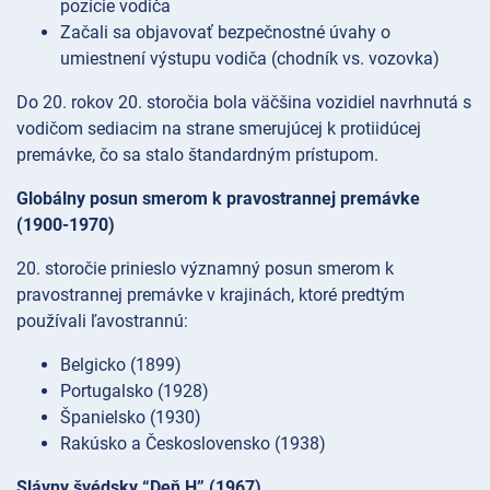
pozície vodiča
Začali sa objavovať bezpečnostné úvahy o
umiestnení výstupu vodiča (chodník vs. vozovka)
Do 20. rokov 20. storočia bola väčšina vozidiel navrhnutá s
vodičom sediacim na strane smerujúcej k protiidúcej
premávke, čo sa stalo štandardným prístupom.
Globálny posun smerom k pravostrannej premávke
(1900-1970)
20. storočie prinieslo významný posun smerom k
pravostrannej premávke v krajinách, ktoré predtým
používali ľavostrannú:
Belgicko (1899)
Portugalsko (1928)
Španielsko (1930)
Rakúsko a Československo (1938)
Slávny švédsky “Deň H” (1967)