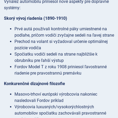
Vynález automobilu priniesol nové aspekty pre dopravné
systémy:
Skorý vývoj riadenia (1890-1910)
Prvé autá používali kontrolné páky umiestnené na
podlahe, pričom vodiči zvyčajne sedeli na ľavej strane
Prechod na volant si vyžadoval určenie optimálnej
pozície vodiča
Spočiatku vodiči sedeli na strane najbližšie k
obrubníku pre ľahší výstup
Fordov Model T z roku 1908 priniesol ľavostranné
riadenie pre pravostrannú premávku
Konkurenčné dizajnové filozofie
Masovo-trhoví európski výrobcovia nakoniec
nasledovali Fordov príklad
Výrobcovia luxusných/vysokorýchlostných
automobilov spočiatku zachovávali pravostranné