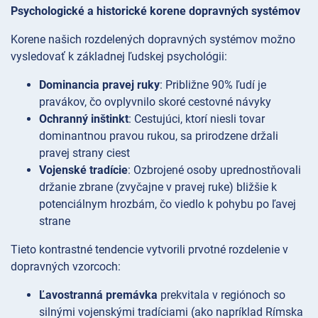
Psychologické a historické korene dopravných systémov
Korene našich rozdelených dopravných systémov možno
vysledovať k základnej ľudskej psychológii:
Dominancia pravej ruky
: Približne 90% ľudí je
pravákov, čo ovplyvnilo skoré cestovné návyky
Ochranný inštinkt
: Cestujúci, ktorí niesli tovar
dominantnou pravou rukou, sa prirodzene držali
pravej strany ciest
Vojenské tradície
: Ozbrojené osoby uprednostňovali
držanie zbrane (zvyčajne v pravej ruke) bližšie k
potenciálnym hrozbám, čo viedlo k pohybu po ľavej
strane
Tieto kontrastné tendencie vytvorili prvotné rozdelenie v
dopravných vzorcoch:
Ľavostranná premávka
prekvitala v regiónoch so
silnými vojenskými tradíciami (ako napríklad Rímska