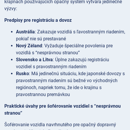
krajinách používajúcich opačný systém vytvára jedinečné
výzvy:
Predpisy pre registráciu a dovoz
Austrália
: Zakazuje vozidlá s ľavostranným riadením,
pokiaľ nie sú prestavané
Nový Zéland
: Vyžaduje špeciálne povolenia pre
vozidlá s “nesprávnou stranou”
Slovensko a Litva
: Úplne zakazujú registráciu
vozidiel s pravostranným riadením
Rusko
: Má jedinečnú situáciu, kde japonské dovozy s
pravostranným riadením sú bežné vo východných
regiónoch, napriek tomu, že ide o krajinu s
pravostrannou premávkou
Praktické úvahy pre šoférovanie vozidiel s “nesprávnou
stranou”
Šoférovanie vozidla navrhnutého pre opačný dopravný