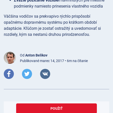
Zvážte požičanie vozidiel
navrhnutých pre miestne
podmienky namiesto prinesenia vlastného vozidla
Väčšina vodičov sa prekvapivo rýchlo prispôsobí
opačnému dopravnému systému po krátkom období
adaptácie. Kľúčom je zostať ostražitý a uvedomovať si
rozdiely, kým sa nestanú druhou prirodzenosťou.
Od
Anton Belikov
Publikované marec 14, 2017 • 6m na čítanie
POUŽIŤ