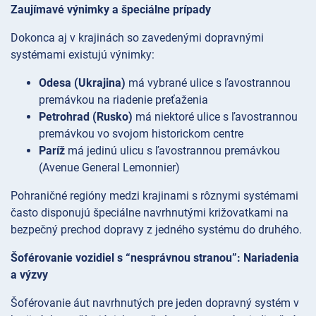
Zaujímavé výnimky a špeciálne prípady
Dokonca aj v krajinách so zavedenými dopravnými
systémami existujú výnimky:
Odesa (Ukrajina)
má vybrané ulice s ľavostrannou
premávkou na riadenie preťaženia
Petrohrad (Rusko)
má niektoré ulice s ľavostrannou
premávkou vo svojom historickom centre
Paríž
má jedinú ulicu s ľavostrannou premávkou
(Avenue General Lemonnier)
Pohraničné regióny medzi krajinami s rôznymi systémami
často disponujú špeciálne navrhnutými križovatkami na
bezpečný prechod dopravy z jedného systému do druhého.
Šoférovanie vozidiel s “nesprávnou stranou”: Nariadenia
a výzvy
Šoférovanie áut navrhnutých pre jeden dopravný systém v