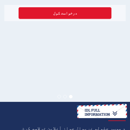
درخواست کول
څنګه
د موټر چلولو نړیوال جواز آنلاین ترلاسه کړئ