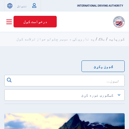
ننوتل
INTERNATIONAL DRIVING AUTHORITY
درخواست کول
کورپاڼه
/
بلاګ
/
په ناروې کې د موټر چلولو جواز ترلاسه کول
ګډون وکړئ