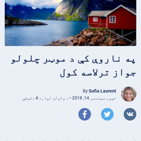
په ناروې کې د موټر چلولو
جواز ترلاسه کول
By
Sofia Laurent
خپور سپتمبر 14, 2018 • د ولولو لپاره 4 دقیقې