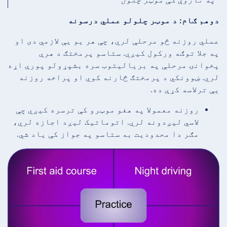
دوهم ګام: د موټر چلولو عملي درسونه
عملي روزنه څو مرحلې لري، چې هر یو یې لازمي دی او
په جلا توګه ورکول کیږي. ستاسو پرمختګ د هرې
پخوانۍ مرحلې په بریالیتوب سره بشپړولو پورې اړه
لري. ښوونکي د پرمختګ څارنه کوي او پراخه روزنه
یې ترلاسه کړې ده.
روزنه معمولا په هغو موټرو کې ترسره کیږي چې
لاسي لیږدونه لري. اتوماتیک لیږد اجازه لري،
مګر دا محدودیت به ستاسو په جواز کې یاد شي.