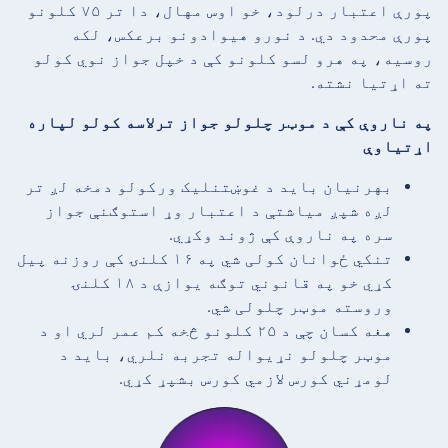
پورې اعتبار درلود، خو اوس مهال، دا تر ۷۵ کلونو
پورې محدود دي. د نورو هیوادونو برعکس، لکه
روسیه، په هرو لسو کلونو کې د خپل جواز نوي کولو
ته اړتیا نشته.
په ناروې کې د موټر چلولو جواز ترلاسه کولو لپاره
اړتیاوې
بهرنيان باید د غوښتنلیک ورکولو دمخه لږ تر
لږه شپږ میاشتې د اعتبار وړ استوګنې جواز
سره په ناروې کې ژوند وکړي.
تنکي ځوانان کولی شي په ۱۶ کلنۍ کې روزنه پیل
کړي خو په قانوني توګه یوازې د ۱۸ کلنۍ
وروسته موټر چلولی شي.
هغه کسان چې د ۲۵ کلونو څخه کم عمر لري او د
موټر چلولو نړیواله تجربه نلري، باید د
لومړني کورس لازمي کورس بشپړ کړي.