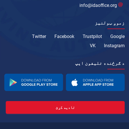
info@idaoffice.org
زموږ ټولنیز
Twitter
Facebook
Trustpilot
Google
VK
Instagram
د ګرځنده تلیفون ايپ
تادیه کړئ