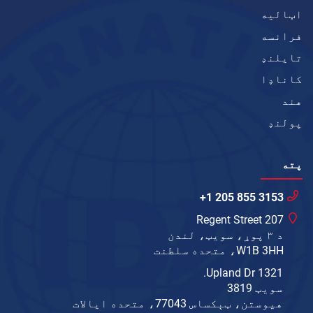
اټاليه
فرانسه
تایلنډ
کاناډا
هند
پولنډ
پته
+1 205 855 3153
207 Regent Street
د ۳ پوړ، سویټ، لندن
W1B 3HH، متحده سلطنت
1321 Upland Dr.
سویټ 3819
هیوستن، ټېکساس 77043، متحده ایالات