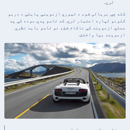
لري.
کله چې بریالی شو، د تیوري ازموینې پایلې د دریو
کلونو لپاره اعتبار لري. که تاسو پدې موده کې په
عملي ازموینه کې ناکام شئ، نو تاسو باید نظري
ازموینه بیا واخلئ.
په ناروې کې موټر چلول