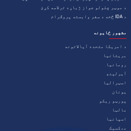
د موټر چلولو جواز ژباړه ترلاسه کړئ
د IDA څخه د سفر وابسته پروګرام
مشهور ځايونه
د امریکا متحده آیالاتونه
بریتانیا
رومانیا
آيرلېنډ
اسټرالیا
يونان
پورټو ریکو
مالټا
اسپانیا
مەکسیک