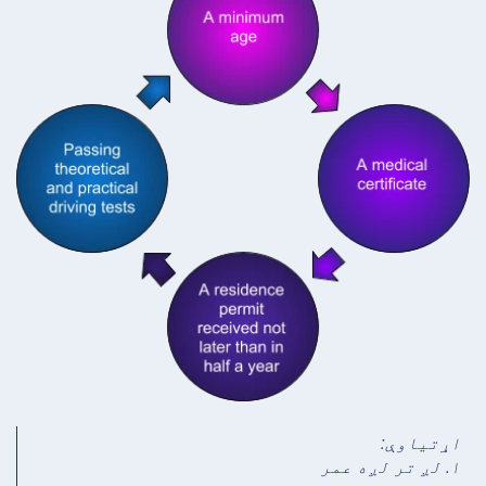
اړتیاوې:
۱. لږ تر لږه عمر