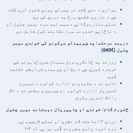
یوازې د مني څخه تر پسرلي پورې شتون لري ځکه
چې د ناروې قطبي ورځ په دوبي کې وي.
عملي سناریوګانې د ټیټ لید سره موټر چلول او
د ناڅاپي خنډونو سره مقابله کول شامل دي.
دریمه مرحله: په ښویېدلو سړکونو کې خوندي موټر
چلول (€660)
روزنه په ځانګړي ډول سمبال شوي ځایونو کې
ترسره کیږي چې د یخ او ښوییدو شرایطو تقلید
کوي.
تاسو به د سکیډونو اداره کولو، د موټرو
کنټرول اداره کولو، او ښویېدو سطحو ته د تګ
راتګ تمرین وکړئ.
څلورم ګام: خوندي او چاپیریال دوستانه موټر چلول
نږدې ۱۳ ساعته ګډ نظري او عملي لارښوونې.
دوه اوږد واټن سفرونه (هر یو یې له ۴-۶