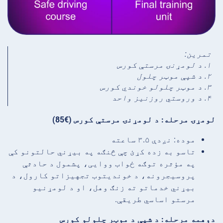
تمرین:
۱. د لومړنۍ مرستې کورس
۲. د شپې موټر چلول
۳. د موټر چلولو خوندي کورس
۴. د وروستي روزنیز واحد
لومړۍ مرحله: د لومړنۍ مرستې کورس (€85)
موده: نږدې ۳.۵ ساعته
تاسو به زده کړئ چې څنګه په بیړني حالتونو کې
په مؤثره توګه ځواب ووایی، پشمول د حادثې
پروسیجرونه، د خوندیتوب تجهیزاتو کارول، د
بیړني خدماتو ته زنګ وهل، او د لومړنیو
مرستو اساسي طریقې.
دوهمه مرحله: د شپې د موټر چلولو کورس