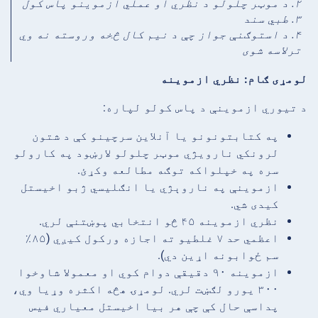
۲. د موټر چلولو د نظري او عملي ازموینو پاس کول
۳. طبي سند
۴. د استوګنې جواز چې د نیم کال څخه وروسته نه وي
ترلاسه شوی
لومړی ګام: نظري ازموینه
د تیوري ازموینې د پاس کولو لپاره:
په کتابتونونو یا آنلاین سرچینو کې د شتون
لرونکي نارویژي موټر چلولو لارښود په کارولو
سره په خپلواکه توګه مطالعه وکړئ.
ازموینې په ناروېژي یا انګلیسي ژبو اخیستل
کیدی شي.
نظري ازموینه ۴۵ څو انتخابي پوښتنې لري.
اعظمي حد ۷ غلطیو ته اجازه ورکول کیږي (۸۵٪
سم ځوابونه اړین دي).
ازموینه ۹۰ دقیقې دوام کوي او معمولا شاوخوا
۳۰۰ یورو لګښت لري. لومړۍ هڅه اکثره وړیا وي،
پداسې حال کې چې هر بیا اخیستل معیاري فیس