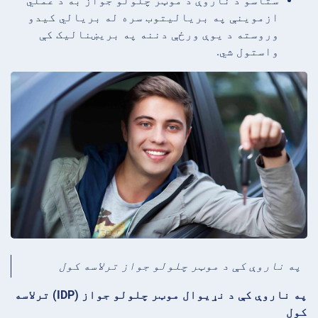
ستاسو د ناروې د موټر چلولو جواز به د عملي
ازموینې په بریالیتوب سره له بریالي کیدو
وروسته د یوې ورځې دننه په بریښنالیک کې
واستول شي.
په ناروې کې د موټر چلولو جواز ترلاسه کول
په ناروې کې د نړیوال موټر چلولو جواز (IDP) ترلاسه
کول