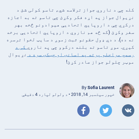
کله چې د ناروې جواز ترلاسه شي، تاسو کولی شئ د
نړیوال جواز په اړه فکر وکړئ چې تاسو ته به اجازه
درکړي چې د اروپايي اتحادیې هیوادونو څخه بهر
سفر وکړئ (که څه هم ناروې د اروپايي اتحادیې برخه
نه ده). د دې ډول حقونو ثبت زموږ د سایټ لخوا ترسره
کیږي. موږ تاسو ته بلنه درکوو چې په ناروې
کې د
رسمي مراحلو پرته په اسانۍ او چټکۍ سره د
نړیوال
موټر چلولو جواز صادر کړئ!
By
Sofia Laurent
خپور سپتمبر 14, 2018 • د ولولو لپاره 4 دقیقې