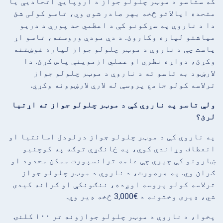
که ستاسو د موټر چلولو جواز د اروپايي اتحادیې یا
متحده ایالاتو څخه بهر صادر شوی وي، تاسو کولی شئ
دا د ناروې په سړکونو کې د اعظمي حد پورې د دریو
میاشتو لپاره وکاروئ. د دې مودې وروسته، تاسو اړ
یاست چې د ناروې د موټر چلولو جواز لپاره غوښتنه
وکړئ، دواړه نظري او عملي ازموینې پاس کړئ. دا
لارښود به تاسو ته د ناروې د موټر چلولو جواز
ترلاسه کولو جامع پروسې له لارې لارښوونه وکړي.
ولې تاسو په ناروې کې د موټر چلولو جواز ته اړتیا
لرئ؟
په ناروې کې د موټر چلولو جواز درلودل اسانتیا او
انعطاف وړاندې کوي، په ځانګړې توګه په کوچنیو
ښارونو کې چیرې چې عامه ترانسپورت ممکن محدود او
ګران وي. په هرصورت، د ناروې د موټر چلولو جواز
ترلاسه کولو پروسه اوږده، ننګونکې او ګرانه کیدی
شي، ډیری وختونه د €3,000 څخه ډیر وي.
پخوا، د ناروې د موټر چلولو جوازونه تر ۱۰۰ کلنۍ