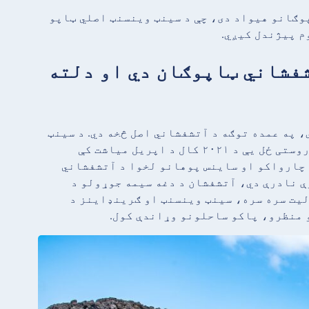
وګانو هیواد دی، چې د سینټ وینسنټ اصلي ټاپو
م پیژندل کیږي.
 آتشفشاني ټاپوګان دي او دلته
 په عمده توګه د آتشفشاني اصل څخه دي. د سینټ
وینسنټ اصلي ټاپو د لا سوفریر کور دی، یو فعال سټراټوآتشفشان چې وروستی ځل یې د ۲۰۲۱ کال د اپریل میاشت کې
و چارواکو او ساینس پوهانو لخوا د آتشفشاني
ې نادرې دي، آتشفشان د دغه سیمه جوړولو د
لیت سره سره، سینټ وینسنټ او ګرینډاینز د
 منظرو، پاکو ساحلونو وړاندې کول.