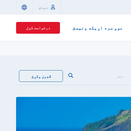
ننوتل
موږ سره اړیکه ونیسئ
درخواست کول
سفر
ګډون وکړئ