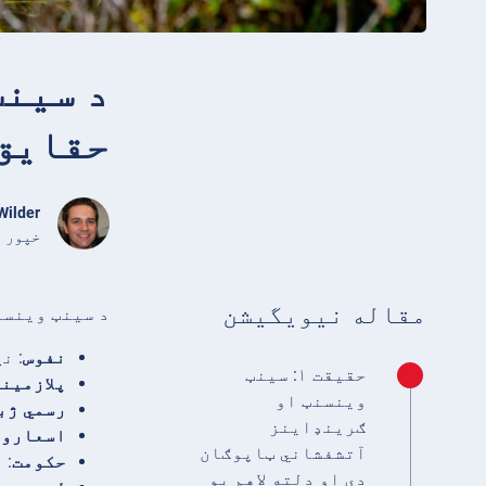
حقایق
Wilder
خپور اپریل 07, 2024 •
مقاله نیویگیشن
د سینټ وینسن
نفوس
: نږدې ۰۰
حقیقت ۱: سینټ
پلازمین
وینسنټ او
رسمي ژب
ګرینډاینز
اسعارو
:
آتشفشاني ټاپوګان
حکومت
: 
دي او دلته لاهم یو