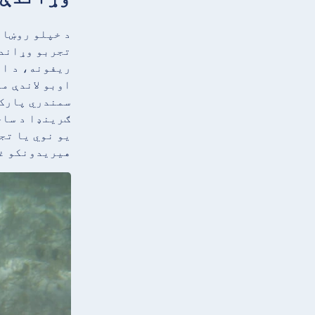
د خپلو روښان
تجربو وړاندې
ریفونه، د او
اوبو لاندې م
سمندري پارک 
ګرینډا د ساح
یو نوي یا تج
هیریدونکو غو