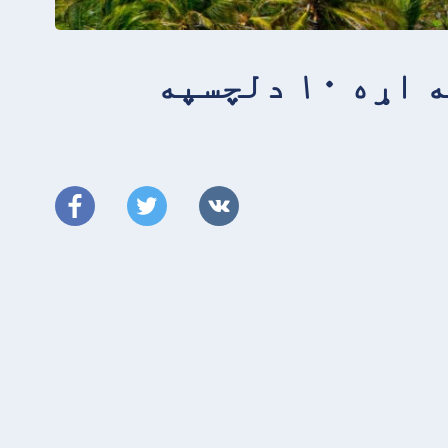
د سینټ وینسنټ او ګرینډاینز په اړه ۱۰ دلچسپه