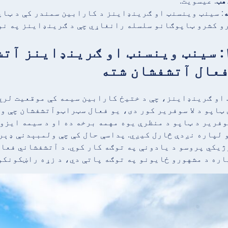
هب
: عیسویت.
: سینټ وینسنټ او ګرینډاینز د کارابین سمندر کې د ټاپ
رو کشرو ټاپوګانو سلسله رانغاړي چې د ګرینډاینز په نو
حقیقت ۱: سینټ وینسنټ او ګرینډاینز
 فعال آتشفشان شته
او ګرینډاینز، چې د ختیځ کارابین سیمه کې موقعیت لري،
سوفریر د ټاپو د منظرې یوه مهمه برخه ده او د سیمه ایز
 لپاره نږدې څارل کیږي. پداسې حال کې چې ولمبېدنې ډېر
یکي پروسو د یادونې په توګه کار کوي. د آتشفشاني فعا
ره د مشهورو ځایونو په توګه پاتې دي، د زړه راښکونکو