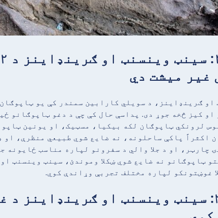
 غیر میشت دي
او ګرینډاینز، د سویلي کارابین سمندر کې یو ټاپوګان،
و او کیز څخه جوړ دی. پداسې حال کې چې د دغو ټاپوګانو ځ
س لرونکي ټاپوګان لکه بیکیا، مسټیک، او یونین ټاپو، ن
 اکثراً پاکې ساحلونه، نه ضایع شوي طبیعي منظرې، او ډ
 چارټر، او د جلا والي د سفرونو لپاره مناسب ځایونه ج
تو ټاپوګانو نه ضایع شوي ښکلا وموندئ، سینټ وینسنټ او
ا غوښتونکو لپاره مختلف تجربې وړاندې کوي.
حقیقت ۳: سینټ وینسنټ او ګرینډاینز 
کوي