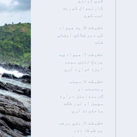
شوي ژوندي
کارنیوال کوربه
توب کوي
حقیقت ۵: په هیواد
کې ډېر ښکلي اوښلې
شته
حقیقت ۶: هیواد ښه
پرمخ تللې سیمه
ایزه خواړه لري
حقیقت ۷: سینټ
وینسنټ او
ګرینډاینز دواړه
سپین او تور شګه
ساحلونه لري
حقیقت ۸: ملي مرغه
یو طوطا ده،