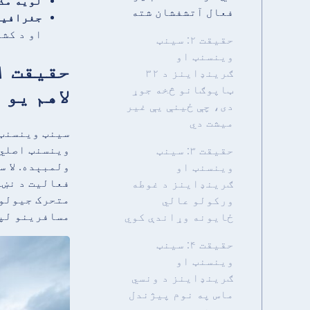
لویه مذ
فعال آتشفشان شته
جغرافیه
او د کش
حقیقت ۲: سینټ
وینسنټ او
ګرینډاینز د ۳۲
ټاپوګانو څخه جوړ
لاهم یو
دی، چې ځینې یې غیر
میشت دي
سینټ وینسنټ 
حقیقت ۳: سینټ
ولمبېده. لا 
وینسنټ او
فعالیت د نښو
ګرینډاینز د غوطه
متحرک جیولوژ
ورکولو عالي
مسافرینو لپا
ځایونه وړاندې کوي
حقیقت ۴: سینټ
وینسنټ او
ګرینډاینز د ونسي
ماس په نوم پیژندل