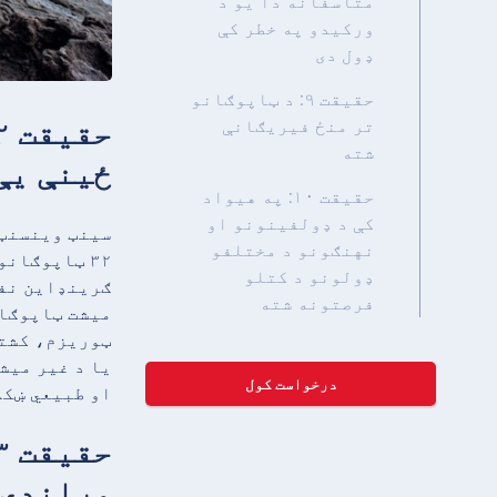
متاسفانه دا یو د
ورکیدو په خطر کې
ډول دی
حقیقت ۹: د ټاپوګانو
تر منځ فیریګانې
شته
ځینې یې
حقیقت ۱۰: په هیواد
کې د ډولفینونو او
سینټ وینسنټ 
نهنګونو د مختلفو
۳۲ ټاپوګان
ډولونو د کتلو
ګرینډاین نفو
فرصتونه شته
میشت ټاپوګان
ټوریزم، کشتۍ
یا د غیر میش
درخواست کول
او طبیعي ښکل
وړاندې 