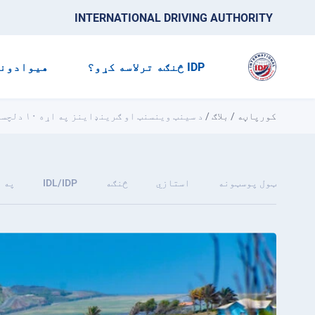
INTERNATIONAL DRIVING AUTHORITY
IDP څنګه ترلاسه کړو؟
هیوادون
کورپاڼه
/
بلاګ
/
د سینټ وینسنټ او ګرینډاینز په اړه ۱۰ دلچسپه حقایق
ټول پوسټونه
استازي
څنګه
IDL/IDP
په 