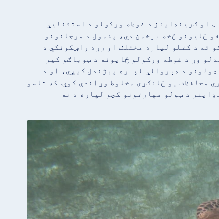
ټ او ګرینډاینز د غوطه ورکولو د استثنايي
فو ځایونو څخه برخمن دي، پشمول د مرجانونو
و ته د کتلو لپاره مختلف او زړه راښکونکي د
دلو وړ د غوطه ورکولو ځایونه د ټوباګو کیز
ډولونو د ډېروالي لپاره پیژندل کیږي، او د
ري محافظت یو ځانګړی مخلوط وړاندې کوي. که تاسو
ډاینز د ټولو مهارتونو کچو لپاره د نه