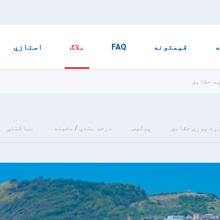
ه
قیمتونه
FAQ
بلاګ
استازي
زړه پورې حقایق
پولیس
درجه بندي / مخینه
بیاکتنې