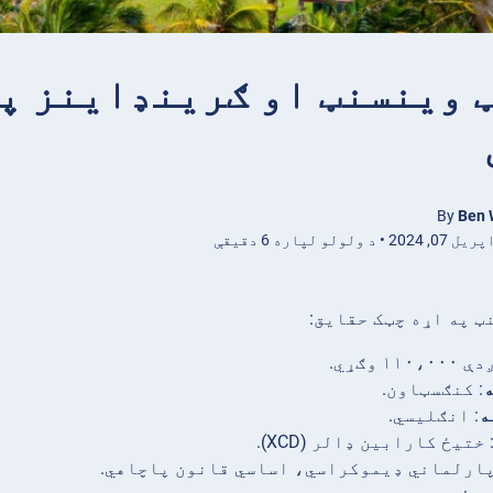
By
Ben 
 د ولولو لپاره 6 دقیقې
ټ په اړه چټک حقایق:
۱۱۰،۰ وګړي.
ه
: کنګسټاون.
ه
: انګلیسي.
 ختیځ کارابین ډالر (XCD).
پارلماني ډیموکراسي، اساسي قانون پاچاهي.