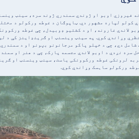
ه فیروزي اوبو او ژوندي سمندري ژوند سره، سینټ وینسن
 کولو لپاره مشهور دي. ټاپوګان د غوطه ورکولو د مختل
بو لاندې غارونه، او د کشتیو ډوبیدل، چې غوطه ورکوونک
نظرې وړاندې کوي. په سینټ وینسنټ او ګرینډاینز کې د لی
شامل دي، چې د خپلو پاکو مرجانونو بڼونو او د سمندري 
ل سره نږدې د اوبو لاندې مجسمه پارک، چې د هنر او سمند
ربه لرونکی غوطه ورکوونکی یاست، سینټ وینسنټ او ګرین
طه ورکولو ساہسک وړاندې کوي.