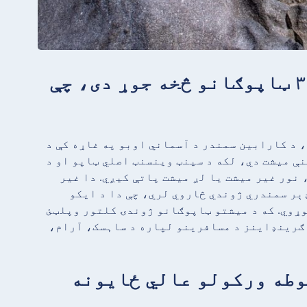
حقیقت ۲: سینټ وینسنټ او ګرینډاینز د ۳۲ ټاپوګانو څخه جوړ دی، چې
 د کارابین سمندر د آسماني اوبو په غاړه کې د
ینې میشت دي، لکه د سینټ وینسنټ اصلي ټاپو او د
ور غیر میشت یا لږ میشت پاتې کیږي. دا غیر
ېر سمندري ژوندي څاروي لري، چې دا د ایکو
وړوي. که د میشتو ټاپوګانو ژوندۍ کلتور وپلټئ
 ګرینډاینز د مسافرینو لپاره د ساہسک، آرام،
د غوطه ورکولو عالي ځایونه