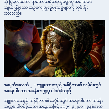
ကို မြှင့်တင်သော ရာစတာဖာရီယန်လှုပ်ရှားမှု အပါအဝင်
ကျယ်ပြန့်သော ယဉ်ကျေးမှုလှုပ်ရှားမှုများကို လွှမ်းမိုး
ထားသည်။
အချက်အလက် ၂ – ကျူးဘားသည် အန်ဂိုလာ၏ သမိုင်းတွင်
အရေးပါသော အခန်းကဏ္ဍမှ ပါဝင်ခဲ့သည်
ကျူးဘားသည် အန်ဂိုလာ၏ သမိုင်းတွင် အရေးပါသော အခန်း
ကဏ္ဍမှ ပါဝင်ခဲ့သည်၊ အထူးသဖြင့် ၁၉၇၅ မှ ၂၀၀၂ ခုနှစ်အထိ