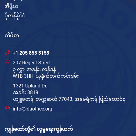
အိန္ဒိယ
ပိုလန်နိုင်ငံ
လိပ်စာ
+1 205 855 3153
207 Regent Street
၃ လွှာ, အခန်း, လန်ဒန်
W1B 3HH, ယူနိုက်တက်ကင်းဒမ်း
1321 Upland Dr.
အခန်း 3819
ဟျူစတန်, တက္ကဆတ် 77043, အမေရိကန် ပြည်ထောင်စု
info@idaoffice.org
ကျွန်တော်တို့၏ လူမှုရေးကွန်ယက်