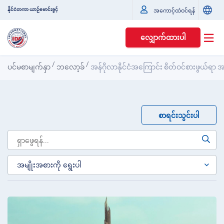
နိုင်ငံတကာ ယာဉ်မောင်းခွင့်
အကောင့်ထဲဝင်ရန်
လျှောက်ထားပါ
/
/
ပင်မစာမျက်နှာ
ဘလော့ခ်
အန်ဂိုလာနိုင်ငံအကြောင်း စိတ်ဝင်စားဖွယ်ရ
စာရင်းသွင်းပါ