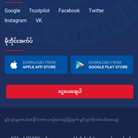
Google
Trustpilot
Facebook
Twitter
Instagram
VK
မိုဘိုင်းအက်ပ်
ငွေပေးချေပါ
မူပိုင်ခွင့်များ © 2026 နိုင်ငံတကာ ယာဉ်မောင်းခွင့်ပြုချက်၊ မူပိုင်ခွင့်ကိုလက်ဝယ်ထားသည်