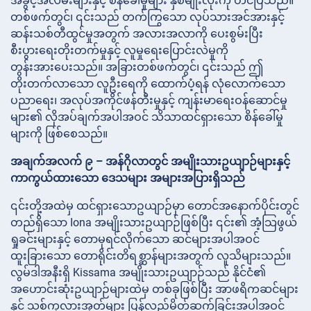
အခွင့်အလမ်းများနှင့် စိန်ခေါ်မှုများ နှစ်မျိုးလုံးကို တင်ပြသည်။
တစ်ဖက်တွင်၊ ၎င်းသည် တက်ကြွသော လုပ်သားအင်အားနှင့်
ဆန်းသစ်တီထွင်မှုအတွက် အလားအလာကို ပေးစွမ်းပြီး
စီးပွားရေးတိုးတက်မှုနှင့် လူမှုရေးပြောင်းလဲမှုကို
တွန်းအားပေးသည်။ အခြားတစ်ဖက်တွင်၊ ၎င်းသည် ဤ
တိုးတက်လာသော လူဦးရေကို ထောက်ပံ့ရန် လုံလောက်သော
ပညာရေး၊ အလုပ်အကိုင်ဖန်တီးမှုနှင့် ကျန်းမာရေးဝန်ဆောင်မှု
များ၏ လိုအပ်ချက်အပါအဝင် သိသာထင်ရှားသော စိန်ခေါ်မှု
များကို ဖြစ်စေသည်။
အချက်အလက် ၉ – အန်ဂိုလာတွင် အမျိုးသားဥယျာဉ်များနှင့်
ကာကွယ်ထားသော ဒေသများ အများအပြားရှိသည်
၎င်းတို့အထဲမှ ထင်ရှားသောဥယျာဉ်မှာ တောင်အနောက်ပိုင်းတွင်
တည်ရှိသော Iona အမျိုးသားဥယျာဉ်ဖြစ်ပြီး ၎င်း၏ အံ့သြဖွယ်
ရှုခင်းများနှင့် တောမုရင်လိုက်သော ဆင်များအပါအဝင်
ထူးခြားသော တောရိုင်းတိရစ္ဆာန်များအတွက် လူသိများသည်။
လွမ်ဒါအနီးရှိ Kissama အမျိုးသားဥယျာဉ်သည် နိုင်ငံ၏
အဟောင်းဆုံးဥယျာဉ်များထဲမှ တစ်ခုဖြစ်ပြီး အာဖရိကဆင်များ
နှင့် သစ်ကုလားအုတ်များ ပြန်လည်မိတ်ဆက်ခြင်းအပါအဝင်