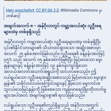
Hein waschefort
,
CC BY-SA 3.0
, Wikimedia Commons မှ
တစ်ဆင့်
အချက်အလက် ၈ – အန်ဂိုလာတွင် ကမ္ဘာ့အငယ်ဆုံး လူဦးရေ
များထဲမှ တစ်ခုရှိသည်
အန်ဂိုလာတွင် ကမ္ဘာ့အငယ်ဆုံး လူဦးရေများထဲမှ တစ်ခုရှိပြီး
၎င်း၏နိုင်ငံသားများ၏ သိသာထင်ရှားသော အချိုးအစားမှာ
အသက် ၂၅ နှစ်အောက်ဖြစ်သည်။ လူဦးရေ၏ ခန့်မှန်းအားဖြင့်
၄၅% သည် အသက် ၁၅ နှစ်အောက်ဖြစ်ပြီး မြင့်မားသော မွေး
နှုန်းများနှင့် ခန့်မှန်းအားဖြင့် ၁၉ နှစ်ဝန်းကျင်ရှိသော
အလယ်အလတ်အသက်အရွယ်ကို ထင်ဟပ်စေသည်။ ဤ
ငယ်ရွယ်သော လူဦးရေအချိုးအစားသည် မြင့်မားသော မွေးဖွား
နှုန်း၏ သမိုင်းဝင်လမ်းကြောင်းများနှင့် နိမ့်သော မွေးကင်းစ
သူငယ်သေမြင်နှုန်းကို ဖြစ်စေသော ကျန်းမာရေးဖြိုးတိုးတက်မှု
များအပါအဝင် အချက်များစွာ၏ ရလဒ်ဖြစ်သည်။
ငယ်ရွယ်သော လူဦးရေ၏တည်ရှိမှုသည် အန်ဂိုလာအတွက်