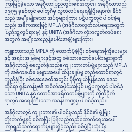
ကြာမြင့်ခဲ့သော အန်ဂိုလာပြည်တွင်းစစ်အတွင်း။ အန်ဂိုလာသည်
၁၉၇၅ ခုနှစ်တွင် ပေါ်တူဂီမှ လွတ်လပ်ရေးရရှိပြီးနောက်၊ နိုင်ငံ
သည် အမျိုးမျိုးသော အုပ်စုများကြား ပဋိပက္ခတွင် ပါဝင်ခဲ့ရ
သည်၊ အဓိကအားဖြင့် MPLA (အန်ဂိုလာလွတ်လပ်ရေးအတွက်
ပြည်သူ့လှုပ်ရှားမှု) နှင့် UNITA (အန်ဂိုလာ လုံးဝလွတ်လပ်ရေး
အတွက် အမျိုးသားညွန့်ပေါင်းအဖွဲ့)များကြား။
ကျူးဘားသည် MPLA ကို ထောက်ပံ့ခဲ့ပြီး စစ်ရေးအကြံပေးများ
နှင့် အရင်းအမြစ်များနှင့်အတူ စစ်သားထောင်ပေါင်းများစွာကို
အန်ဂိုလာသို့ စေလွှတ်ခဲ့သည်။ ကျူးဘားတပ်ဖွဲ့များသည် MPLA
ကို အဓိကနယ်မြေများအပေါ် ထိန်းချုပ်မှု တည်ထောင်ရာတွင်
ကူညီခဲ့ပြီး စစ်အေးခေတ်အတွင်း ပိုမိုကျယ်ပြန့်သော ဒေသ
ဆိုင်ရာ ရုန်းကန်မှု၏ အစိတ်အပိုင်းအဖြစ် ပဋိပက္ခတွင် ပါဝင်ခဲ့
သော UNITA နှင့် တောင်အာဖရိကတပ်ဖွဲ့များကို တိုက်ခိုက်
ရာတွင် အရေးကြီးသော အခန်းကဏ္ဍမှ ပါဝင်ခဲ့သည်။
အန်ဂိုလာတွင် ကျူးဘား၏ ပါဝင်မှုသည် နိုင်ငံ၏ ဖွံ့ဖြိုး
တိုးတက်မှုနှင့် စစ်အပြီး ပြန်လည်တည်ဆောက်ရေးအပေါ်
ကြာရှည်သက်ရောက်မှုများရှိခဲ့သည်။ စစ်ပွဲပြီးဆုံးပြီး