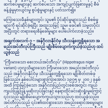
ဆက်စပ်မှုများနှင့် ဆက်စပ်သော အကျင့်ပျက်ခြစားမှုနှင့် စီမံ
ခန့်ခွဲမှုမှားယွင်းမှု စွပ်စွဲမှုများနှင့် ပတ်သက်၍။
မကြာသေးမီနှစ်များတွင်၊ သူမ၏ ပိုင်ဆိုင်မှုများသည် စိစစ်မှု
များကို ရင်ဆိုင်ခဲ့ရပြီး အထူးသဖြင့် သူမ၊ ဖခင်၏ သမ္မတပိုင်း
အပြီးတွင် တရားရေးစိန်ခေါ်မှုများ ပေါ်ပေါက်လာခဲ့သည်။
အချက်အလက် ၇ – အန်ဂိုလာနိုင်ငံမှ သီးသန့်တွေ့ရှိရသော အ
မည်းအင်တီလုပ်ကြီးသည် မျိုးစိမ်းပျောက်ကွယ်ခဲ့သည်ဟု ထင်
ယူခဲ့သည်
“ကြီးမားသော စေးဘယ်အင်တီလုပ်” (Hippotragus niger
variani) ဟုလူသိများသော ကြီးမားသော အမည်းအင်တီလုပ်
သည် အန်ဂိုလာနိုင်ငံမှ သီးသန့်တွေ့ရှိရသော မျိုးစိတ်တစ်ခု
ဖြစ်သည်။ နှစ်ပေါင်းများစွာကြာအောင်၊ ၁၉၇၅ မှ ၂၀၀၂ ခုနှစ်
အထိ ကြာမြင့်ခဲ့သော အန်ဂိုလာပြည်တွင်းစစ်အတွင်း ကျယ်
ကျယ်ပြန့်ပြန့် မုဆိုးလုပ်ခြင်းနှင့် နေရာထိုင်ခင်းဆုံးရှုံးမှုကြောင့်
၎င်းသည် မျိုးစိမ်းပျောက်ကွယ်သွားသည်ဟု ထင်ယူခဲ့သည်။
အင်တီလုပ်သည် ၎င်း၏ထင်ရှားသော အမည်းရောင်အမွေးများ