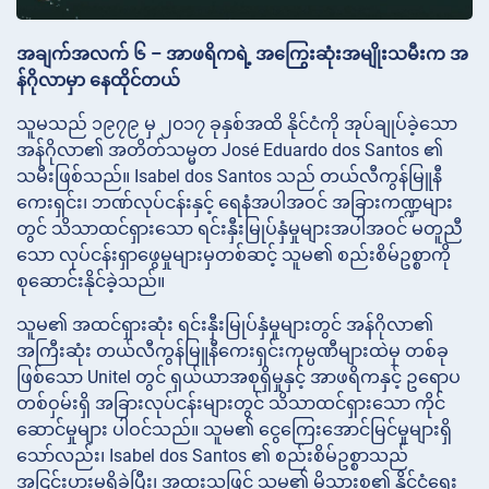
အချက်အလက် ၆ – အာဖရိကရဲ့ အကြွေးဆုံးအမျိုးသမီးက အ
န်ဂိုလာမှာ နေထိုင်တယ်
သူမသည် ၁၉၇၉ မှ ၂၀၁၇ ခုနှစ်အထိ နိုင်ငံကို အုပ်ချုပ်ခဲ့သော
အန်ဂိုလာ၏ အတိတ်သမ္မတ José Eduardo dos Santos ၏
သမီးဖြစ်သည်။ Isabel dos Santos သည် တယ်လီကွန်မြူနီ
ကေးရှင်း၊ ဘဏ်လုပ်ငန်းနှင့် ရေနံအပါအဝင် အခြားကဏ္ဍများ
တွင် သိသာထင်ရှားသော ရင်းနှီးမြုပ်နှံမှုများအပါအဝင် မတူညီ
သော လုပ်ငန်းရှာဖွေမှုများမှတစ်ဆင့် သူမ၏ စည်းစိမ်ဥစ္စာကို
စုဆောင်းနိုင်ခဲ့သည်။
သူမ၏ အထင်ရှားဆုံး ရင်းနှီးမြုပ်နှံမှုများတွင် အန်ဂိုလာ၏
အကြီးဆုံး တယ်လီကွန်မြူနီကေးရှင်းကုမ္ပဏီများထဲမှ တစ်ခု
ဖြစ်သော Unitel တွင် ရှယ်ယာအစုရှိမှုနှင့် အာဖရိကနှင့် ဥရောပ
တစ်ဝှမ်းရှိ အခြားလုပ်ငန်းများတွင် သိသာထင်ရှားသော ကိုင်
ဆောင်မှုများ ပါဝင်သည်။ သူမ၏ ငွေကြေးအောင်မြင်မှုများရှိ
သော်လည်း၊ Isabel dos Santos ၏ စည်းစိမ်ဥစ္စာသည်
အငြင်းပွားမှုရှိခဲ့ပြီး၊ အထူးသဖြင့် သူမ၏ မိသားစု၏ နိုင်ငံရေး