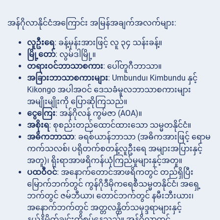
အန်ဂိုလာနိုင်ငံအကြောင်း အမြန်အချက်အလက်များ:
လူဦးရေ
: ခန့်မှန်းအားဖြင့် လူ ၃၄ သန်းခန့်။
မြို့တော်
: လွမ်ဒါမြို့။
တရားဝင်ဘာသာစကား
: ပေါ်တူဂီဘာသာ။
အခြားဘာသာစကားများ
: Umbundu၊ Kimbundu နှင့်
Kikongo အပါအဝင် ဒေသခံမူလဘာသာစကားများ
အမျိုးမျိုးကို ပြောဆိုကြသည်။
ငွေကြေး
: အန်ဂိုလန် ကွမ်ဇာ (AOA)။
အစိုးရ
: စုစည်းတည်ထောင်ထားသော သမ္မတနိုင်ငံ။
အဓိကဘာသာ
: ခရစ်ယာန်ဘာသာ (အဓိကအားဖြင့် ရောမ
ကက်သလစ်၊ ပရိုတက်စတန့်လူဦးရေ အများအပြားနှင့်
အတူ)၊ ရိုးရာအာဖရိကန်ယုံကြည်မှုများနှင့်အတူ။
ပထဝီဝင်
: အနောက်တောင်အာဖရိကတွင် တည်ရှိပြီး
မြောက်ဘက်တွင် ကွန်ဂိုဒီမိုကရေစီသမ္မတနိုင်ငံ၊ အရှေ့
ဘက်တွင် ဇမ်ဘီယာ၊ တောင်ဘက်တွင် နမီးဘီးယား၊
အနောက်ဘက်တွင် အတ္တလန္တိတ်သမုဒ္ဒရာများနှင့်
နယ်နိမိတ်ချင်းထိစပ်နေသည်။ အန်ဂိုလာတွင်