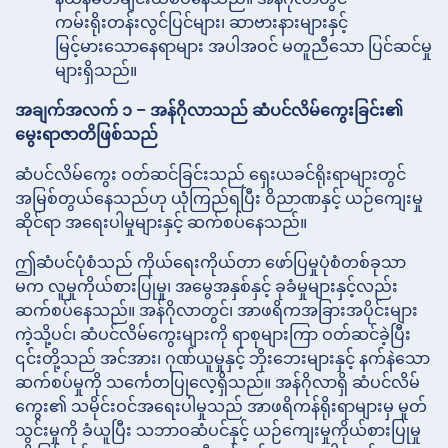
ကမ်းရိုးတန်းလွင်ပြင်များ၊ ဆာဗားနားများနှင့်
မြင့်မားသောနေရာများ အပါအဝင် မတူညီသော ပြင်ဆင်မှု
များရှိသည်။
အချက်အလက် ၁ – အန်ဂိုလာသည် ဆံပင်လိမ်ကွေးခြင်း၏
မွေးရာဇာတိဖြစ်သည်
ဆံပင်လိမ်ကွေး ဝတ်ဆင်ခြင်းသည် ရှေးယခင်ရိုးရာများတွင်
အမြစ်တွယ်နေသည်ဟု ယုံကြည်ရပြီး ဝိညာဏနှင့် ယဉ်ကျေးမှု
ဆိုင်ရာ အရေးပါမှုများနှင့် ဆက်စပ်နေသည်။
ဤဆံပင်ပုံစံသည် ကိုယ်ရေးကိုယ်တာ ဖော်ပြမှုပုံစံတစ်ခုသာ
မက လူမှုကိုယ်စားပြုမှု၊ အမွေအနှစ်နှင့် ခုခံမှုများနှင့်လည်း
ဆက်စပ်နေသည်။ အန်ဂိုလာတွင်၊ အာဖရိကအခြားအပိုင်းများ
ကဲ့သို့ပင်၊ ဆံပင်လိမ်ကွေးများကို ရာစုများကြာ ဝတ်ဆင်ခဲ့ပြီး
၎င်းတို့သည် အင်အား၊ ဂုဏ်ယူမှုနှင့် ဘိုးဘေးများနှင့် နက်နဲသော
ဆက်စပ်မှုကို သင်္ကေတပြုလေ့ရှိသည်။ အန်ဂိုလာရှိ ဆံပင်လိမ်
ကွေး၏ သမိုင်းဝင်အရေးပါမှုသည် အာဖရိကန်ရိုးရာများမှ မှုတ်
သွင်းမှုကို ခံယူပြီး သဘာဝဆံပင်နှင့် ယဉ်ကျေးမှုကိုယ်စားပြုမှု