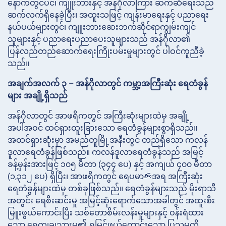
နောက်တွင်ပင်၊ ကျူးဘားနှင့် အန်ဂိုလာကြား ဆက်ဆံရေးသည်
ဆက်လက်ရှိနေခဲ့ပြီး၊ အထူးသဖြင့် ကျန်းမာရေးနှင့် ပညာရေး
နယ်ပယ်များတွင်၊ ကျူးဘားဆေးဘက်ဆိုင်ရာကျွမ်းကျင်
သူများနှင့် ပညာရေးပညာပေးသူများသည် အန်ဂိုလာ၏
ပြန်လည်တည်ဆောက်ရေးကြိုးပမ်းမှုများတွင် ပါဝင်ကူညီခဲ့
သည်။
အချက်အလက် ၃ – အန်ဂိုလာတွင် ကမ္ဘာ့အကြီးဆုံး ရေတံခွန်
များ အချို့ရှိသည်
အန်ဂိုလာတွင် အာဖရိကတွင် အကြီးဆုံးများထဲမှ အချို့
အပါအဝင် ထင်ရှားထူးခြားသော ရေတံခွန်များစွာရှိသည်။
အထင်ရှားဆုံးမှာ အမည်တူမြို့အနီးတွင် တည်ရှိသော ကလန်
ဒူလာရေတံခွန်ဖြစ်သည်။ ကလန်ဒူလာရေတံခွန်သည် အမြင့်
ခန့်မှန်းအားဖြင့် ၁၀၅ မီတာ (၃၄၄ ပေ) နှင့် အကျယ် ၄၀၀ မီတာ
(၁,၃၁၂ ပေ) ရှိပြီး၊ အာဖရိကတွင် ရေပမာණအရ အကြီးဆုံး
ရေတံခွန်များထဲမှ တစ်ခုဖြစ်သည်။ ရေတံခွန်များသည် မိုးရာသီ
အတွင်း ရေစီးဆင်းမှု အမြင့်ဆုံးရောက်သောအခါတွင် အထူးစီး
မြူးဖွယ်ကောင်းပြီး သစ်တောစိမ်းလန်းမှုများနှင့် ဝန်းရံထား
သော ရေကျချသွားမှု၏ ရှုမြင်ဖွယ်ကောင်းသော ပြသမှုကို