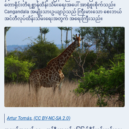
တောရိုင်းတိရစ္ဆာန်ထိန်းသိမ်းရေးအပေါ် အာရုံစူးစိုက်သည်။
Cangandala အမျိုးသားဥယျာဉ်သည် ကြီးမားသော စေးဘယ်
အင်တီလုပ်ထိန်းသိမ်းရေးအတွက် အရေးကြီးသည်။
Artur Tomás
,
(CC BY-NC-SA 2.0)