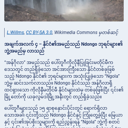
L.Willms
,
CC BY-SA 3.0
, Wikimedia Commons မှတစ်ဆင့်
အချက်အလက် ၄ – နိုင်ငံ၏အမည်သည် Ndongo ဘုရင်များ၏
ဘွဲ့အမည်မှ လာသည်
“အန်ဂိုလာ” အမည်သည် ပေါ်တူဂီကိုလိုနီပြုခြင်းမတိုင်မီက
ဒေသတွင် တည်ရှိခဲ့သော အင်အားကြီးသော နိုင်ငံတစ်ခုဖြစ်
သည့် Ndongo နိုင်ငံ၏ ဘုရင်များက အသုံးပြုခဲ့သော “Ngola”
ဘွဲ့မှ ဆင်းသက်လာသည်။ Ndongo နိုင်ငံသည် အန်ဂိုလာရှိ
ထင်ရှားသော ကိုလိုနီမတိုင်မီ နိုင်ငံများထဲမှ တစ်ခုဖြစ်ပြီး ၎င်း၏
မြို့တော်ကို ယခုလွမ်ဒါမြို့အနီးတွင် တည်ရှိခဲ့သည်။
ပေါ်တူဂီများသည် ၁၅ ရာစုနှောင်းပိုင်းတွင် ရောက်ရှိလာ
သောအခါ၊ ၎င်းတို့သည် Ndongo နိုင်ငံနှင့် ကြုံတွေ့ခဲ့ပြီး မြေယာ
နှင့် ၎င်း၏အုပ်စိုးသူများကို ရည်ညွှန်းရန် “Ngola” ဘွဲ့ကို စတင်