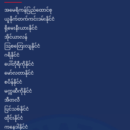
အမေရိကန်ပြည်ထောင်စု
ယူနိုက်တက်ကင်းဒမ်းနိုင်ငံ
ရိုမေးနီးယားနိုင်ငံ
အိုင်ယာလန်
ဩစတြေးလျနိုင်ငံ
ဂရိနိုင်ငံ
ပေါ်တိုရီကိုနိုင်ငံ
မော်လတာနိုင်ငံ
စပိန်နိုင်ငံ
မက္ကဆီကိုနိုင်ငံ
အီတလီ
ပြင်သစ်နိုင်ငံ
ထိုင်းနိုင်ငံ
ကနေဒါနိုင်ငံ