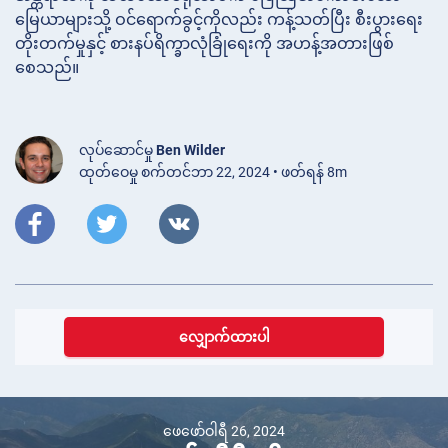
မြေယာများသို့ ဝင်ရောက်ခွင့်ကိုလည်း ကန့်သတ်ပြီး စီးပွားရေး
တိုးတက်မှုနှင့် စားနပ်ရိက္ခာလုံခြုံရေးကို အဟန့်အတားဖြစ်
စေသည်။
လုပ်ဆောင်မှု
Ben Wilder
ထုတ်ဝေမှု စက်တင်ဘာ 22, 2024 • ဖတ်ရန် 8m
လျှောက်ထားပါ
ဖေဖော်ဝါရီ 26, 2024