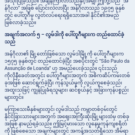
အသုံးပြုခဲ့သည်။ အချိန်ကြာလာသည်နှင့်အမျှ၊ ဤဘွဲ့သည် “အ
န်ဂိုလာ” အဖြစ် ပြောင်းလဲလာပြီး အန်ဂိုလာသည် ၁၉၇၅ ခုနှစ်
တွင် ပေါ်တူဂီမှ လွတ်လပ်ရေးရရှိသောအခါ နိုင်ငံ၏အမည်
ဖြစ်လာခဲ့သည်။
အချက်အလက် ၅ – လွမ်ဒါကို ပေါ်တူဂီများက တည်ထောင်ခဲ့
သည်
အန်ဂိုလာ၏ မြို့တော်ဖြစ်သော လွမ်ဒါမြို့ကို ပေါ်တူဂီများက
၁၅၇၅ ခုနှစ်တွင် တည်ထောင်ခဲ့ပြီး အစပိုင်းတွင် “São Paulo da
Assunção de Loanda” ဟု အမည်ပေးခဲ့သည်။ ၎င်းသည်
ကိုလိုနီခေတ်အတွင်း ပေါ်တူဂီများအတွက် အဓိကဆိပ်ကမ်းတစ်
ခုအဖြစ် ဆောင်ရွက်ခဲ့ပြီး ကုန်သွယ်မှုကို လွယ်ကူစေခဲ့သည်၊
အထူးသဖြင့် ကျွန်ပြုခံရသူများ၊ ဆင်စွယ်နှင့် အခြားကုန်ပစ္စည်း
များတွင်။
မကြာသေးမီနှစ်များတွင်၊ လွမ်ဒါသည် ကမ္ဘာတစ်ဝှမ်းတွင်
နိုင်ငံခြားသားများအတွက် အဈေးအကြီးဆုံးမြို့များထဲမှ တစ်ခု
အဖြစ် နာမည်ရခဲ့သည်။ ဤမြင့်မားသော လူနေမှုကုန်ကျစရိတ်
ကို ဖြစ်စေသော အချက်များတွင် အကန့်အသတ်ရှိသော အိမ်ရာ