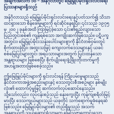
အချက်အလက် ၁၀ – အန်ဂိုလာတွင် မြေမြှုပ်မိုင်းရှင်းလင်းရေး
ပြဿနာများရှိသည်
အန်ဂိုလာသည် မြေမြှုပ်မိုင်းရှင်းလင်းရေးနှင့်ပတ်သက်၍ သိသာ
ထင်ရှားသော စိန်ခေါ်မှုများကို ရင်ဆိုင်နေရပြီး၊ ၎င်းသည် ၁၉၇၅
မှ ၂၀၀၂ ခုနှစ်အထိ ကြာမြင့်ခဲ့သော ၎င်း၏ရှည်လျားသော
ပြည်တွင်းစစ်၏ ကျန်ရစ်သော အကျိုးဆက်ဖြစ်သည်။ ပဋိပက္ခ
အတွင်း၊ မြေမြှုပ်မိုင်းသန်းပေါင်းများစွာကို နိုင်ငံတစ်ဝှမ်းတွင်
စိုက်ထားခဲ့ပြီး၊ အထူးသဖြင့် ကျေးလက်ဒေသများနှင့် ယခင်
စစ်မြေပြင်များတွင်၊ အရပ်သားများအတွက် ပြင်းထန်သော
အန္တရာယ်များ ဖြစ်စေပြီး စိုက်ပျိုးရေးဖွံ့ဖြိုးတိုးတက်မှုကို
အဟန့်အတားဖြစ်စေခဲ့သည်။
ဤမြေမြှုပ်မိုင်းများကို ရှင်းလင်းရန် ကြိုးပမ်းမှုများသည်
နိုင်ငံတကာအဖွဲ့အစည်းများနှင့် ဒေသတွင်းစီအစဉ်များ နှစ်မျိုး
လုံး၏ ထောက်ပံ့မှုဖြင့် ဆက်လက်လုပ်ဆောင်နေသည်။
သို့သော်လည်း၊ လုပ်ငန်းစဉ်သည် နှေးကွေးပြီး ကုန်ကျစရိတ်မြင့်
မားပြီး ဒေသကျယ်များသည် ယခုတိုင် သက်ရောက်မှုခံနေရဆဲ
ဖြစ်သည်။ မြေမြှုပ်မိုင်းများ၏ တည်ရှိမှုသည် အသက်
အန္တရာယ်ကို သယ်ဆောင်ရုံသာမက မြေသြဇာကောင်းသော