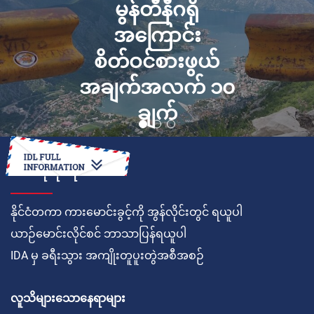
မွန်တီနီဂရို
အကြောင်း
စိတ်ဝင်စားဖွယ်
အချက်အလက် ၁၀
ချက်
ဘယ်လိုလုပ်ရမလဲ
နိုင်ငံတကာ ကားမောင်းခွင့်ကို အွန်လိုင်းတွင် ရယူပါ
ယာဉ်မောင်းလိုင်စင် ဘာသာပြန်ရယူပါ
IDA မှ ခရီးသွား အကျိုးတူပူးတွဲအစီအစဉ်
လူသိများသောနေရာများ