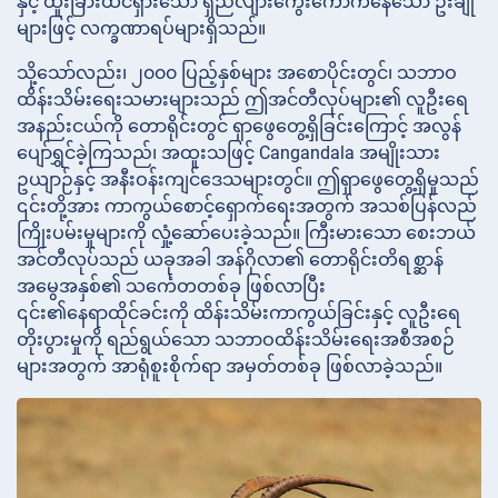
နှင့် ထူးခြားထင်ရှားသော ရှည်လျားကွေးကောက်နေသော ဦးချို
များဖြင့် လက္ခဏာရပ်များရှိသည်။
သို့သော်လည်း၊ ၂၀၀၀ ပြည့်နှစ်များ အစောပိုင်းတွင်၊ သဘာဝ
ထိန်းသိမ်းရေးသမားများသည် ဤအင်တီလုပ်များ၏ လူဦးရေ
အနည်းငယ်ကို တောရိုင်းတွင် ရှာဖွေတွေ့ရှိခြင်းကြောင့် အလွန်
ပျော်ရွှင်ခဲ့ကြသည်၊ အထူးသဖြင့် Cangandala အမျိုးသား
ဥယျာဉ်နှင့် အနီးဝန်းကျင်ဒေသများတွင်။ ဤရှာဖွေတွေ့ရှိမှုသည်
၎င်းတို့အား ကာကွယ်စောင့်ရှောက်ရေးအတွက် အသစ်ပြန်လည်
ကြိုးပမ်းမှုများကို လှုံ့ဆော်ပေးခဲ့သည်။ ကြီးမားသော စေးဘယ်
အင်တီလုပ်သည် ယခုအခါ အန်ဂိုလာ၏ တောရိုင်းတိရစ္ဆာန်
အမွေအနှစ်၏ သင်္ကေတတစ်ခု ဖြစ်လာပြီး
၎င်း၏နေရာထိုင်ခင်းကို ထိန်းသိမ်းကာကွယ်ခြင်းနှင့် လူဦးရေ
တိုးပွားမှုကို ရည်ရွယ်သော သဘာဝထိန်းသိမ်းရေးအစီအစဉ်
များအတွက် အာရုံစူးစိုက်ရာ အမှတ်တစ်ခု ဖြစ်လာခဲ့သည်။