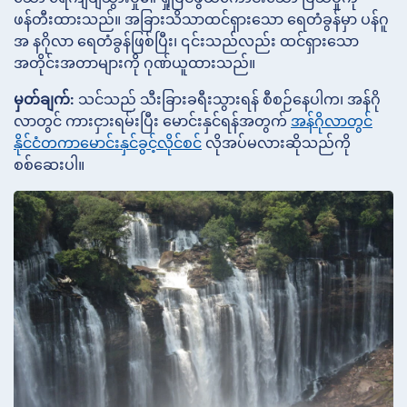
ဖန်တီးထားသည်။ အခြားသိသာထင်ရှားသော ရေတံခွန်မှာ ပန်ဂူ
အ နဂိုလာ ရေတံခွန်ဖြစ်ပြီး၊ ၎င်းသည်လည်း ထင်ရှားသော
အတိုင်းအတာများကို ဂုဏ်ယူထားသည်။
မှတ်ချက်:
သင်သည် သီးခြားခရီးသွားရန် စီစဉ်နေပါက၊ အန်ဂို
လာတွင် ကားငှားရမ်းပြီး မောင်းနှင်ရန်အတွက်
အန်ဂိုလာတွင်
နိုင်ငံတကာမောင်းနှင်ခွင့်လိုင်စင်
လိုအပ်မလားဆိုသည်ကို
စစ်ဆေးပါ။