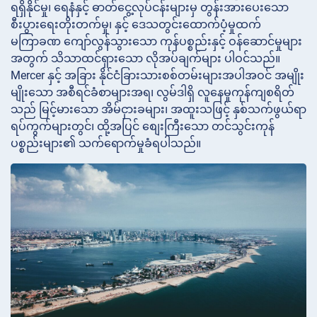
ရရှိနိုင်မှု၊ ရေနံနှင့် ဓာတ်ငွေ့လုပ်ငန်းများမှ တွန်းအားပေးသော
စီးပွားရေးတိုးတက်မှု၊ နှင့် ဒေသတွင်းထောက်ပံ့မှုထက်
မကြာခဏ ကျော်လွန်သွားသော ကုန်ပစ္စည်းနှင့် ဝန်ဆောင်မှုများ
အတွက် သိသာထင်ရှားသော လိုအပ်ချက်များ ပါဝင်သည်။
Mercer နှင့် အခြား နိုင်ငံခြားသားစစ်တမ်းများအပါအဝင် အမျိုး
မျိုးသော အစီရင်ခံစာများအရ၊ လွမ်ဒါရှိ လူနေမှုကုန်ကျစရိတ်
သည် မြင့်မားသော အိမ်ငှားခများ၊ အထူးသဖြင့် နှစ်သက်ဖွယ်ရာ
ရပ်ကွက်များတွင်၊ ထို့အပြင် စျေးကြီးသော တင်သွင်းကုန်
ပစ္စည်းများ၏ သက်ရောက်မှုခံရပါသည်။