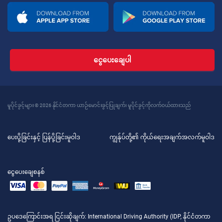
ငွေပေးချေပါ
မူပိုင်ခွင့်များ © 2026 နိုင်ငံတကာ ယာဉ်မောင်းခွင့်ပြုချက်၊ မူပိုင်ခွင့်ကိုလက်ဝယ်ထားသည်
ပေးပို့ခြင်းနှင့် ပြန်ပို့ခြင်းမူဝါဒ
ကျွန်ုပ်တို့၏ ကိုယ်ရေးအချက်အလက်မူဝါဒ
ငွေပေးချေစနစ်
ဥပဒေကြောင်းအရ ငြင်းဆိုချက်
: International Driving Authority (IDP, နိုင်ငံတကာ