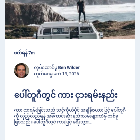
ဖတ်ရန် 7m
လုပ်ဆောင်မှု
Ben Wilder
ထုတ်ဝေမှု မတ် 13, 2026
ပေါ်တူဂီတွင် ကား ငှားရမ်းနည်း
ကား ငှားရမ်းခြင်းသည် သင့်ကိုယ်ပိုင် အချိန်ဇယားဖြင့် ပေါ်တူဂီ
ကို လှည့်လည်ရန် အကောင်းဆုံး နည်းလမ်းများထဲမှ တစ်ခု
ဖြစ်သည်။ ပေါ်တူဂီတွင် ကားဖြင့် ခရီးသွား
...