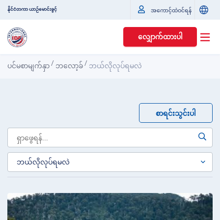
နိုင်ငံတကာ ယာဉ်မောင်းခွင့်
အကောင့်ထဲဝင်ရန်
လျှောက်ထားပါ
/
/
ပင်မစာမျက်နှာ
ဘလော့ခ်
ဘယ်လိုလုပ်ရမလဲ
စာရင်းသွင်းပါ