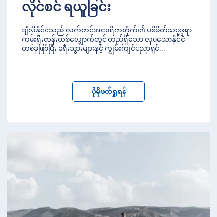
လိုင်စင် ရယူခြင်း
ချီလီနိုင်ငံသည် လက်တင်အမေရိကတိုက်၏ ပစိဖိတ်သမုဒ္ဒရာ
ကမ်းရိုးတန်းတစ်လျှောက်တွင် တည်ရှိသော လှပသောနိုင်ငံ
တစ်ခုဖြစ်ပြီး ခရီးသွားများနှင့် ကျွမ်းကျင်ပညာရှင်
...
ပိုမိုဖတ်ရှုရန်