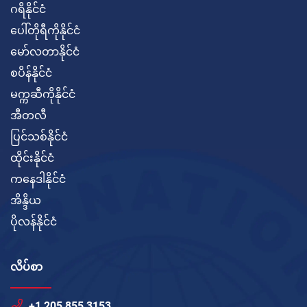
ဂရိနိုင်ငံ
ပေါ်တိုရီကိုနိုင်ငံ
မော်လတာနိုင်ငံ
စပိန်နိုင်ငံ
မက္ကဆီကိုနိုင်ငံ
အီတလီ
ပြင်သစ်နိုင်ငံ
ထိုင်းနိုင်ငံ
ကနေဒါနိုင်ငံ
အိန္ဒိယ
ပိုလန်နိုင်ငံ
လိပ်စာ
+1 205 855 3153