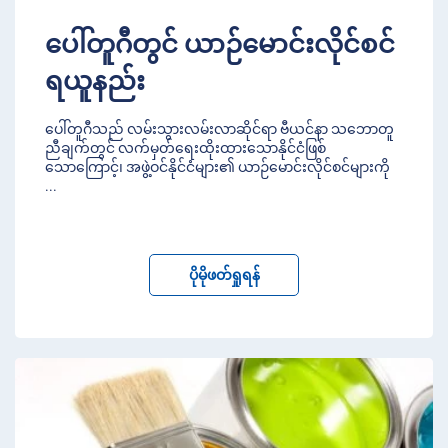
ပေါ်တူဂီတွင် ယာဉ်မောင်းလိုင်စင်
ရယူနည်း
ပေါ်တူဂီသည် လမ်းသွားလမ်းလာဆိုင်ရာ ဗီယင်နာ သဘောတူ
ညီချက်တွင် လက်မှတ်ရေးထိုးထားသောနိုင်ငံဖြစ်
သောကြောင့်၊ အဖွဲ့ဝင်နိုင်ငံများ၏ ယာဉ်မောင်းလိုင်စင်များကို
...
ပိုမိုဖတ်ရှုရန်