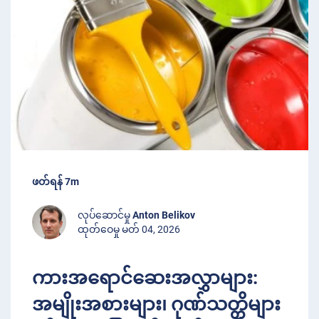
ဖတ်ရန် 7m
လုပ်ဆောင်မှု
Anton Belikov
ထုတ်ဝေမှု မတ် 04, 2026
ကားအရောင်ဆေးအလွှာများ:
အမျိုးအစားများ၊ ဂုဏ်သတ္တိများ