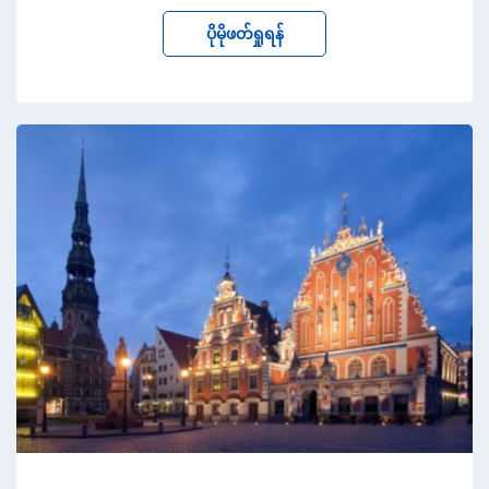
ပိုမိုဖတ်ရှုရန်