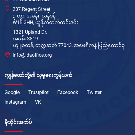
207 Regent Street
၃ လွှာ, အခန်း, လန်ဒန်
W1B 3HH, ယူနိုက်တက်ကင်းဒမ်း
1321 Upland Dr.
အခန်း 3819
ဟျူစတန်, တက္ကဆတ် 77043, အမေရိကန် ပြည်ထောင်စု
info@idaoffice.org
ကျွန်တော်တို့၏ လူမှုရေးကွန်ယက်
Google
Trustpilot
Facebook
Twitter
Instagram
VK
မိုဘိုင်းအက်ပ်