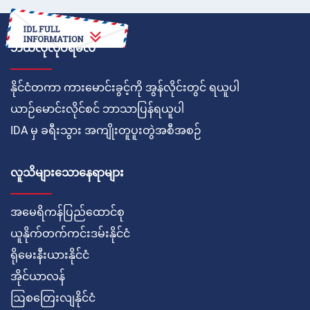
ဘယ်လိုလုပ်ရမလဲ
နိုင်ငံတကာ ကားမောင်းခွင့်ကို အွန်လိုင်းတွင် ရယူပါ
ယာဉ်မောင်းလိုင်စင် ဘာသာပြန်ရယူပါ
IDA မှ ခရီးသွား အကျိုးတူပူးတွဲအစီအစဉ်
လူသိများသောနေရာများ
အမေရိကန်ပြည်ထောင်စု
ယူနိုက်တက်ကင်းဒမ်းနိုင်ငံ
ရိုမေးနီးယားနိုင်ငံ
အိုင်ယာလန်
ဩစတြေးလျနိုင်ငံ