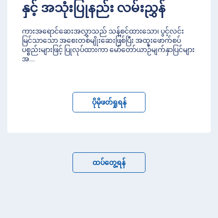
နှင့် အသုံးပြုနည်း လမ်းညွှန်
ကားအရောင်ဆေးအလွှာသည် သန့်စင်ထားသော၊ ပွင့်လင်း
မြင်သာသော အစေးတစ်မျိုးဆေးဖြစ်ပြီး အထူးဖောက်စပ်
ပစ္စည်းများဖြင့် ပြုလုပ်ထားကာ မော်တော်ယာဉ်မျက်နှာပြင်များ
အ
...
ပိုမိုဖတ်ရှုရန်
ထပ်တွေ့ရန်