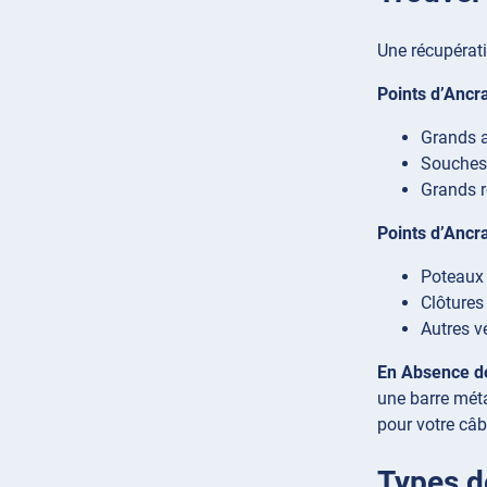
Une récupérati
Points d’Ancr
Grands a
Souches 
Grands r
Points d’Ancra
Poteaux 
Clôtures
Autres v
En Absence de
une barre méta
pour votre câbl
Types de