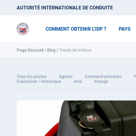
AUTORITÉ INTERNATIONALE DE CONDUITE
COMMENT OBTENIR L'IDP ?
PAYS
Page d'accueil
/
Blog
/
Treuils de Voiture
Tous les postes
Agents
Comment procéder
P
Évaluation / Historique
Avis
Voyage