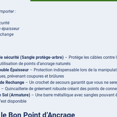
mporter :
curité
 épaisseur
echange
e sécurité (Sangle protège-arbre)
– Protège les câbles contre l
’utilisation de points d’ancrage naturels
ouble Épaisseur
– Protection indispensable lors de la manipula
ues, prévenant coupures et brûlures
 de Rechange
– Un crochet de secours garantit que vous ne serez
– Quincaillerie de gréement robuste créant des points de conne
e Sol (Armature)
– Une barre métallique avec sangles pouvant ê
’est disponible
 le Bon Point d’Ancrage