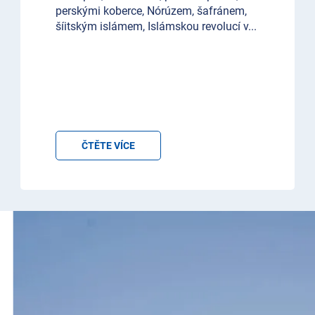
perskými koberce, Nórúzem, šafránem,
šíitským islámem, Islámskou revolucí v
...
ČTĚTE VÍCE