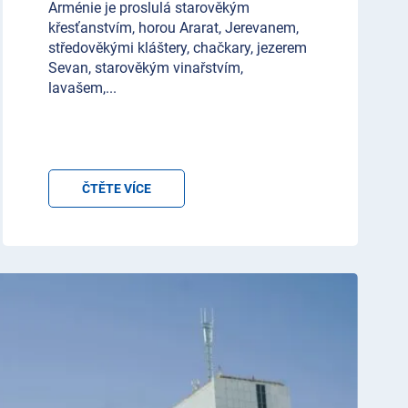
Arménie je proslulá starověkým
křesťanstvím, horou Ararat, Jerevanem,
středověkými kláštery, chačkary, jezerem
Sevan, starověkým vinařstvím,
lavašem,
...
ČTĚTE VÍCE