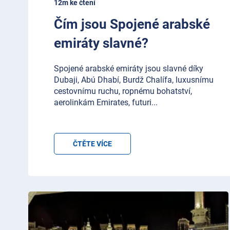
12m ke čtení
Čím jsou Spojené arabské
emiráty slavné?
Spojené arabské emiráty jsou slavné díky
Dubaji, Abú Dhabí, Burdž Chalífa, luxusnímu
cestovnímu ruchu, ropnému bohatství,
aerolinkám Emirates, futuri
...
ČTĚTE VÍCE