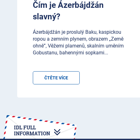
Čím je Ázerbájdžán
slavný?
Ázerbájdžán je proslulý Baku, kaspickou
ropou a zemním plynem, obrazem „Země
ohně”, Věžemi plamenů, skalním uměním
Gobustanu, bahennými sopkami
...
ČTĚTE VÍCE