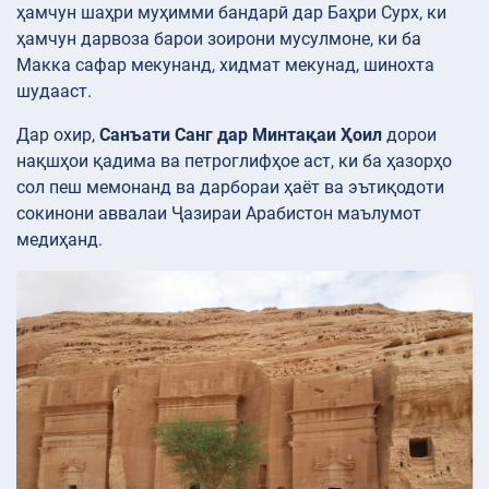
ҳамчун шаҳри муҳимми бандарӣ дар Баҳри Сурх, ки
ҳамчун дарвоза барои зоирони мусулмоне, ки ба
Макка сафар мекунанд, хидмат мекунад, шинохта
шудааст.
Дар охир,
Санъати Санг дар Минтақаи Ҳоил
дорои
нақшҳои қадима ва петроглифҳое аст, ки ба ҳазорҳо
сол пеш мемонанд ва дарбораи ҳаёт ва эътиқодоти
сокинони аввалаи Ҷазираи Арабистон маълумот
медиҳанд.