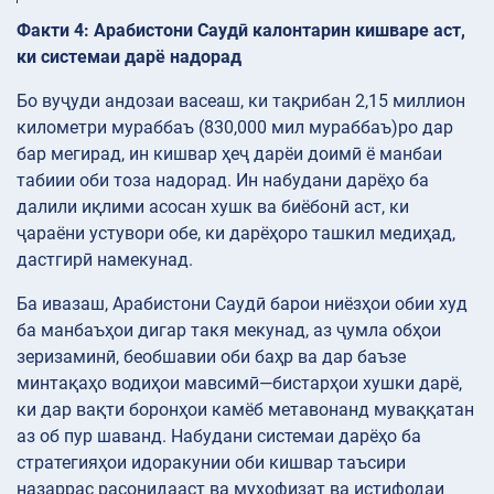
Факти 4: Арабистони Саудӣ калонтарин кишваре аст,
ки системаи дарё надорад
Бо вуҷуди андозаи васеаш, ки тақрибан 2,15 миллион
километри мураббаъ (830,000 мил мураббаъ)ро дар
бар мегирад, ин кишвар ҳеҷ дарёи доимӣ ё манбаи
табиии оби тоза надорад. Ин набудани дарёҳо ба
далили иқлими асосан хушк ва биёбонӣ аст, ки
ҷараёни устувори обе, ки дарёҳоро ташкил медиҳад,
дастгирӣ намекунад.
Ба ивазаш, Арабистони Саудӣ барои ниёзҳои обии худ
ба манбаъҳои дигар такя мекунад, аз ҷумла обҳои
зеризаминӣ, беобшавии оби баҳр ва дар баъзе
минтақаҳо водиҳои мавсимӣ—бистарҳои хушки дарё,
ки дар вақти боронҳои камёб метавонанд муваққатан
аз об пур шаванд. Набудани системаи дарёҳо ба
стратегияҳои идоракунии оби кишвар таъсири
назаррас расонидааст ва муҳофизат ва истифодаи