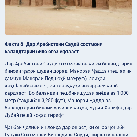
Факти 8: Дар Арабистони Саудӣ сохтмони
баландтарин бино оғоз ёфтааст
Дар Арабистони Саудӣ сохтмони он чӣ ки баландтарин
биноии ҷаҳон шудан дорад, Манораи Ҷадда (пеш аз ин
ҳамчун Манораи Подшоҳӣ маъруф), лоиҳаи
ҷаҳтطлабонае аст, ки таваҷҷуҳи назарраси ҷалб
кардааст. Бо баландии пешбинишудаи зиёда аз 1,000
метр (тақрибан 3,280 фут), Манораи Ҷадда аз
баландтарин биноии ҳозираи ҷаҳон, Бурҷи Халифа дар
Дубай пешӣ хоҳад гирифт.
Ҷанбаи ҷолиби ин лоиҳа дар он аст, ки он аз ҷониби
Гурӯҳи Сохтмонии Бинлодини Саудӣ, ширкати калони