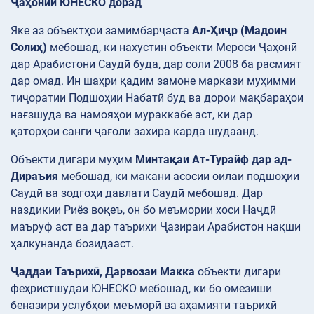
Ҷаҳонии ЮНЕСКО дорад
Яке аз объектҳои замимбарҷаста
Ал-Ҳиҷр (Мадоин
Солиҳ)
мебошад, ки нахустин объекти Мероси Ҷаҳонӣ
дар Арабистони Саудӣ буда, дар соли 2008 ба расмият
дар омад. Ин шаҳри қадим замоне маркази муҳимми
тиҷоратии Подшоҳии Набатӣ буд ва дорои мақбараҳои
нағзшуда ва намояҳои мураккабе аст, ки дар
қаторҳои санги ҷағоли захира карда шудаанд.
Объекти дигари муҳим
Минтақаи Ат-Турайф дар ад-
Дираъия
мебошад, ки макани асосии оилаи подшоҳии
Саудӣ ва зодгоҳи давлати Саудӣ мебошад. Дар
наздикии Риёз воқеъ, он бо меъмории хоси Наҷдӣ
маъруф аст ва дар таърихи Ҷазираи Арабистон нақши
ҳалкунанда бозидааст.
Ҷаддаи Таърихӣ, Дарвозаи Макка
объекти дигари
феҳристшудаи ЮНЕСКО мебошад, ки бо омезиши
беназири услубҳои меъморӣ ва аҳамияти таърихӣ