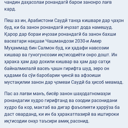
чандин даҳасолаи ронандагӣ барои занонро лағв
кард.
Пеш аз ин, Арабистони Саудӣ танҳа кишваре дар ҷаҳон
буд, ки ба занон ронандагӣ иҷозат дода намешуд.
Қарор дар бораи иҷозаи ронандагӣ ба занон бахши
васеатари нақшаи Чашмандози 2030-и Амир
Муҳаммад бин Салмон буд, ки ҳадафи навсозии
кишвар ва гуногунсозии иқтисодиёти онро дошт. Ин
ҳарака ҳам дар дохили кишвар ва ҳам дар сатҳи
байналмилалӣ васеъ ҷашн гирифта шуд, зеро он
қадами ба сӯи баробарии ҷинсӣ ва афзоиши
мустақилии занон дар ҷомеаи Саудӣ ба ҳисоб меамад.
Пас аз лағви манъ, бисёр занон шаҳодатномаҳои
ронандагии худро гирифтанд ва озодии расонидани
худро ба кор, мактаб ва дигар фаъолияти ҳаррӯза ба
даст оварданд, ки ин ба ҳаракатпазирӣ ва иштироки
иқтисодии онҳо таъсири амиқ расонид.