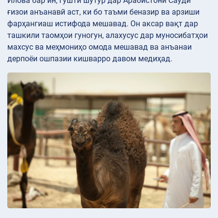
Илова бар ин, гӯшти шутур дар Арабистони Саудӣ
ғизои анъанавӣ аст, ки бо таъми беназир ва арзиши
фарҳангиаш истифода мешавад. Он аксар вақт дар
ташкили таомҳои гуногун, алахусус дар муносибатҳои
махсус ва меҳмониҳо омода мешавад ва анъанаи
дерпоёи ошпазии кишварро давом медиҳад.