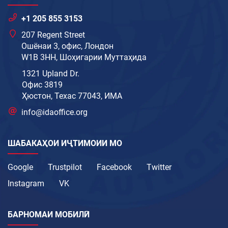
+1 205 855 3153
207 Regent Street
Ошёнаи 3, офис, Лондон
W1B 3HH, Шоҳигарии Муттаҳида
1321 Upland Dr.
Офис 3819
Ҳюстон, Техас 77043, ИМА
info@idaoffice.org
ШАБАКАҲОИ ИҶТИМОИИ МО
Google
Trustpilot
Facebook
Twitter
Instagram
VK
БАРНОМАИ МОБИЛӢ