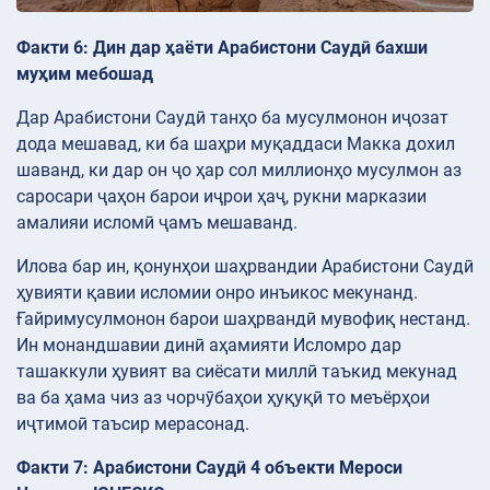
Факти 6: Дин дар ҳаёти Арабистони Саудӣ бахши
муҳим мебошад
Дар Арабистони Саудӣ танҳо ба мусулмонон иҷозат
дода мешавад, ки ба шаҳри муқаддаси Макка дохил
шаванд, ки дар он ҷо ҳар сол миллионҳо мусулмон аз
саросари ҷаҳон барои иҷрои ҳаҷ, рукни марказии
амалияи исломӣ ҷамъ мешаванд.
Илова бар ин, қонунҳои шаҳрвандии Арабистони Саудӣ
ҳувияти қавии исломии онро инъикос мекунанд.
Ғайримусулмонон барои шаҳрвандӣ мувофиқ нестанд.
Ин монандшавии динӣ аҳамияти Исломро дар
ташаккули ҳувият ва сиёсати миллӣ таъкид мекунад
ва ба ҳама чиз аз чорчӯбаҳои ҳуқуқӣ то меъёрҳои
иҷтимоӣ таъсир мерасонад.
Факти 7: Арабистони Саудӣ 4 объекти Мероси