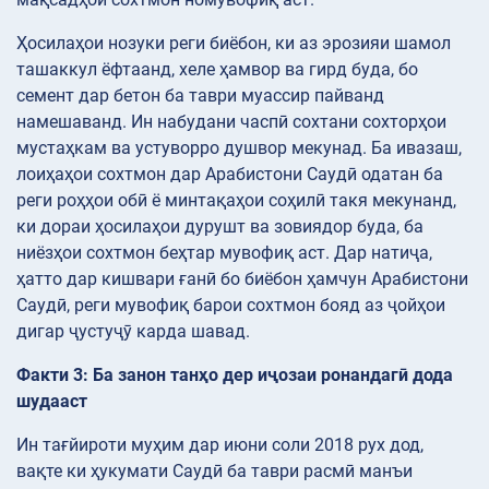
Ҳосилаҳои нозуки реги биёбон, ки аз эрозияи шамол
ташаккул ёфтаанд, хеле ҳамвор ва гирд буда, бо
семент дар бетон ба таври муассир пайванд
намешаванд. Ин набудани часпӣ сохтани сохторҳои
мустаҳкам ва устуворро душвор мекунад. Ба ивазаш,
лоиҳаҳои сохтмон дар Арабистони Саудӣ одатан ба
реги роҳҳои обӣ ё минтақаҳои соҳилӣ такя мекунанд,
ки дораи ҳосилаҳои дурушт ва зовиядор буда, ба
ниёзҳои сохтмон беҳтар мувофиқ аст. Дар натиҷа,
ҳатто дар кишвари ғанӣ бо биёбон ҳамчун Арабистони
Саудӣ, реги мувофиқ барои сохтмон бояд аз ҷойҳои
дигар ҷустуҷӯ карда шавад.
Факти 3: Ба занон танҳо дер иҷозаи ронандагӣ дода
шудааст
Ин тағйироти муҳим дар июни соли 2018 рух дод,
вақте ки ҳукумати Саудӣ ба таври расмӣ манъи