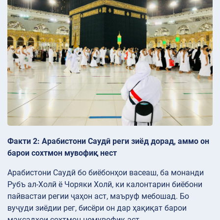
Факти 2: Арабистони Саудӣ реги зиёд дорад, аммо он
барои сохтмон мувофиқ нест
Арабистони Саудӣ бо биёбонҳои васеаш, ба монанди
Рубъ ал-Холӣ ё Чоряки Холӣ, ки калонтарин биёбони
пайвастаи регии ҷаҳон аст, маъруф мебошад. Бо
вуҷуди зиёдии рег, бисёри он дар ҳақиқат барои
мақсадҳои сохтмон номувофиқ аст.