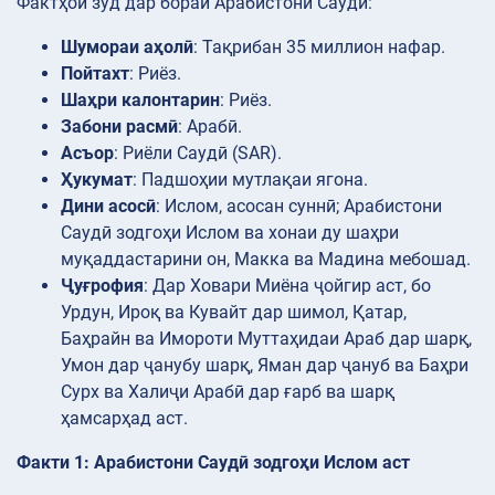
Фактҳои зуд дар бораи Арабистони Саудӣ:
Шумораи аҳолӣ
: Тақрибан 35 миллион нафар.
Пойтахт
: Риёз.
Шаҳри калонтарин
: Риёз.
Забони расмӣ
: Арабӣ.
Асъор
: Риёли Саудӣ (SAR).
Ҳукумат
: Падшоҳии мутлақаи ягона.
Дини асосӣ
: Ислом, асосан суннӣ; Арабистони
Саудӣ зодгоҳи Ислом ва хонаи ду шаҳри
муқаддастарини он, Макка ва Мадина мебошад.
Ҷуғрофия
: Дар Ховари Миёна ҷойгир аст, бо
Урдун, Ироқ ва Кувайт дар шимол, Қатар,
Баҳрайн ва Имороти Муттаҳидаи Араб дар шарқ,
Умон дар ҷанубу шарқ, Яман дар ҷануб ва Баҳри
Сурх ва Халиҷи Арабӣ дар ғарб ва шарқ
ҳамсарҳад аст.
Факти 1: Арабистони Саудӣ зодгоҳи Ислом аст