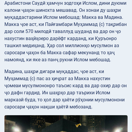
Арабистони Саудӣ ҳамчун зодгоҳи Ислом, дини дуюми
калони ҷаҳон шинохта мешавад. Он хонаи ду шаҳри
муқаддастарини Ислом мебошад: Макка ва Мадина.
Макка ҷое аст, ки Пайғамбари Муҳаммад (с) тақрибан
дар соли 570 милодӣ таваллуд шуданд ва дар он ҷо
нахустин ваҳйҳоеро дарёфт карданд, ки Қуръонро
ташкил медиҳанд. Ҳар сол миллионҳо мусулмон аз
саросари ҷаҳон ба Макка сафар мекунанд то ҳаҷ
намоянд, ки яке аз панҷ рукни Ислом мебошад.
Мадина, шаҳри дигари муқаддас, ҷое аст, ки
Муҳаммад (с) пас аз ҳиҷрат аз Макка нахустин
ҷомеаи мусулмононро таъсис кард ва дар охир дар он
ҷо дафн гардид. Ин шаҳрҳо дар таърихи Ислом
марказӣ буда, то ҳол дар ҳаёти рӯҳонии мусулмонони
саросари ҷаҳон нақши ҳаётӣ мебозанд.