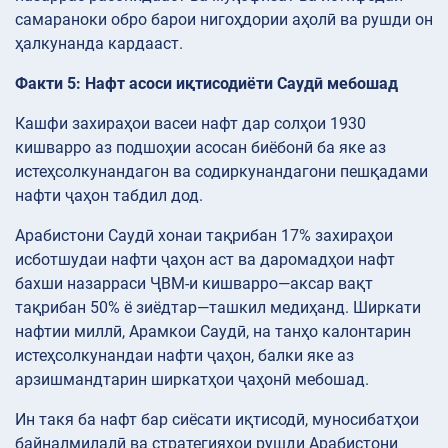
самараноки обро барои нигоҳдории аҳолӣ ва рушди он
ҳалкунанда кардааст.
Факти 5: Нафт асоси иқтисодиёти Саудӣ мебошад
Кашфи захираҳои васеи нафт дар солҳои 1930
кишварро аз подшоҳии асосан биёбонӣ ба яке аз
истеҳсолкунандагон ва содиркунандагони пешқадами
нафти ҷаҳон табдил дод.
Арабистони Саудӣ хонаи тақрибан 17% захираҳои
исботшудаи нафти ҷаҳон аст ва даромадҳои нафт
бахши назарраси ҶВМ-и кишварро—аксар вақт
тақрибан 50% ё зиёдтар—ташкил медиҳанд. Ширкати
нафтии миллӣ, Арамкои Саудӣ, на танҳо калонтарин
истеҳсолкунандаи нафти ҷаҳон, балки яке аз
арзишмандтарин ширкатҳои ҷаҳонӣ мебошад.
Ин такя ба нафт бар сиёсати иқтисодӣ, муносибатҳои
байналмилалӣ ва стратегияҳои рушди Арабистони