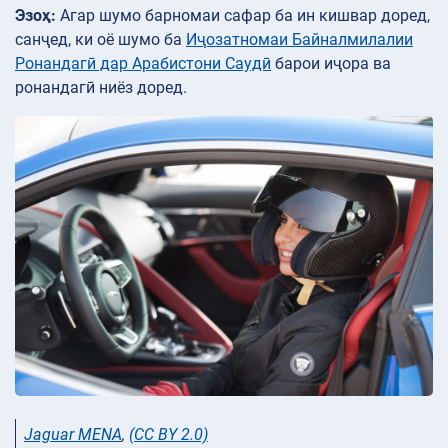
Эзоҳ:
Агар шумо барномаи сафар ба ин кишвар доред,
санҷед, ки оё шумо ба
Иҷозатномаи Байналмилалии
Ронандагӣ дар Арабистони Саудӣ
барои иҷора ва
ронандагӣ ниёз доред.
Jaguar MENA
,
(CC BY 2.0)