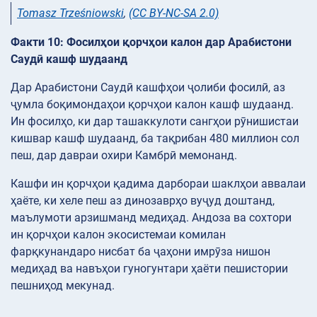
Tomasz Trześniowski
,
(CC BY-NC-SA 2.0)
Факти 10: Фосилҳои қорчҳои калон дар Арабистони
Саудӣ кашф шудаанд
Дар Арабистони Саудӣ кашфҳои ҷолиби фосилӣ, аз
ҷумла боқимондаҳои қорчҳои калон кашф шудаанд.
Ин фосилҳо, ки дар ташаккулоти сангҳои рӯнишистаи
кишвар кашф шудаанд, ба тақрибан 480 миллион сол
пеш, дар давраи охири Камбрӣ мемонанд.
Кашфи ин қорчҳои қадима дарбораи шаклҳои аввалаи
ҳаёте, ки хеле пеш аз динозаврҳо вуҷуд доштанд,
маълумоти арзишманд медиҳад. Андоза ва сохтори
ин қорчҳои калон экосистемаи комилан
фарқкунандаро нисбат ба ҷаҳони имрӯза нишон
медиҳад ва навъҳои гуногунтари ҳаёти пешистории
пешниҳод мекунад.