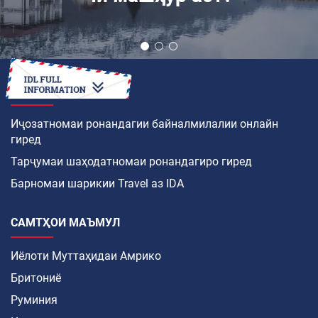
ЧӢ ТАВР
Иҷозатномаи ронандагии байналмилалии онлайн
гиред
Тарҷумаи шаҳодатномаи ронандагиро гиред
Барномаи шарикии Travel аз IDA
САМТҲОИ МАЪМУЛ
Иёлоти Муттаҳидаи Амрико
Бритониё
Руминия