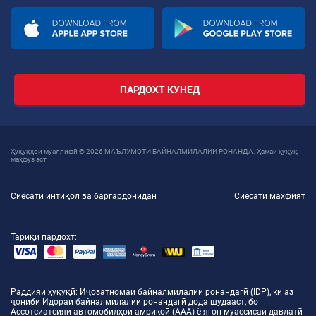
ПАРДОХТ КУНЕД
Ҳуқуқҳои муаллифӣ © 2026 МАЪЛУМОТИ БАЙНАЛМИЛАЛИИ РОНАНДА. Ҳамаи ҳуқуқ
маҳфуз аст
Сиёсати интиқол ва баргардонидан
Сиёсати махфият
Тариқи пардохт:
Раддияи ҳуқуқӣ
: Иҷозатномаи байналмилалии ронандагӣ (IDP), ки аз
ҷониби Идораи байналмилалии ронандагӣ дода шудааст, бо
Ассотсиатсияи автомобилҳои амрикоӣ (AAA) ё ягон муассисаи давлатӣ