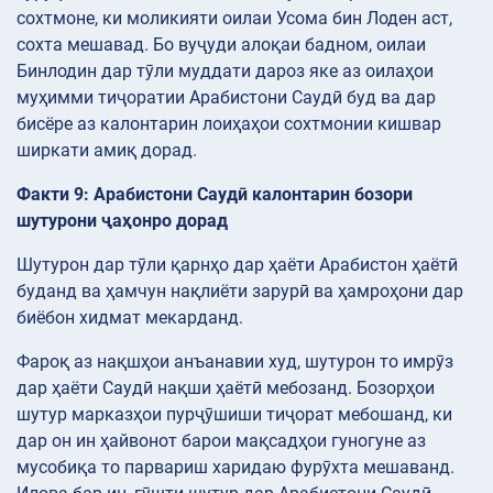
сохтмоне, ки моликияти оилаи Усома бин Лоден аст,
сохта мешавад. Бо вуҷуди алоқаи бадном, оилаи
Бинлодин дар тӯли муддати дароз яке аз оилаҳои
муҳимми тиҷоратии Арабистони Саудӣ буд ва дар
бисёре аз калонтарин лоиҳаҳои сохтмонии кишвар
ширкати амиқ дорад.
Факти 9: Арабистони Саудӣ калонтарин бозори
шутурони ҷаҳонро дорад
Шутурон дар тӯли қарнҳо дар ҳаёти Арабистон ҳаётӣ
буданд ва ҳамчун нақлиёти зарурӣ ва ҳамроҳони дар
биёбон хидмат мекарданд.
Фароқ аз нақшҳои анъанавии худ, шутурон то имрӯз
дар ҳаёти Саудӣ нақши ҳаётӣ мебозанд. Бозорҳои
шутур марказҳои пурҷӯшиши тиҷорат мебошанд, ки
дар он ин ҳайвонот барои мақсадҳои гуногуне аз
мусобиқа то парвариш харидаю фурӯхта мешаванд.