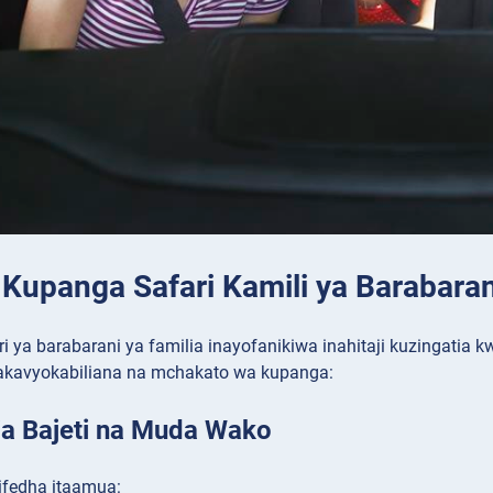
 Kupanga Safari Kamili ya Barabaran
 ya barabarani ya familia inayofanikiwa inahitaji kuzingatia k
takavyokabiliana na mchakato wa kupanga:
tia Bajeti na Muda Wako
kifedha itaamua: