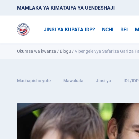
MAMLAKA YA KIMATAIFA YA UENDESHAJI
JINSI YA KUPATA IDP?
NCHI
BEI
M
Ukurasa wa kwanza
/
Blogu
/
Vipengele vya Safari za Gari za F
Machapisho yote
Mawakala
Jinsi ya
IDL/IDP