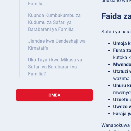
uhusiano wa ki
Familia
Faida za
Kuunda Kumbukumbu za
Kudumu za Safari ya
Barabarani ya Familia
Safari ya bara
Jiandae kwa Uendeshaji wa
Umoja ka
Kimataifa
Fursa z
kutoka 
Uko Tayari kwa Mikasa ya
Mwendo 
Safari ya Barabarani ya
Utatuzi 
Familia?
wazima w
Uhuru ku
mwenye
OMBA
Uzoefu 
Uwezo wa
Faraja y
Wanapokuwa wa