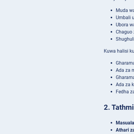
Muda wa
Umbali u
Ubora w
Chaguo 
Shughul
Kuwa halisi k
Gharama
Ada za 
Gharama
Ada za k
Fedha z
2. Tathmi
Masuala 
Athari z