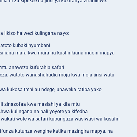
ia ni za kipekee na jinsi ya kuzifanya zifanikiwe.
a likizo haiwezi kulingana nayo:
atoto kubaki nyumbani
iliana mara kwa mara na kushirikiana maoni mapya
 mtu anaweza kufurahia safari
eza, watoto wanashuhudia moja kwa moja jinsi watu
 kukosa treni au ndege; unaweka ratiba yako
i zinazofaa kwa maslahi ya kila mtu
hwa kulingana na hali yoyote ya kifedha
akati wote wa safari kupunguza wasiwasi wa kusafiri
jifunza kutunza wengine katika mazingira mapya, na