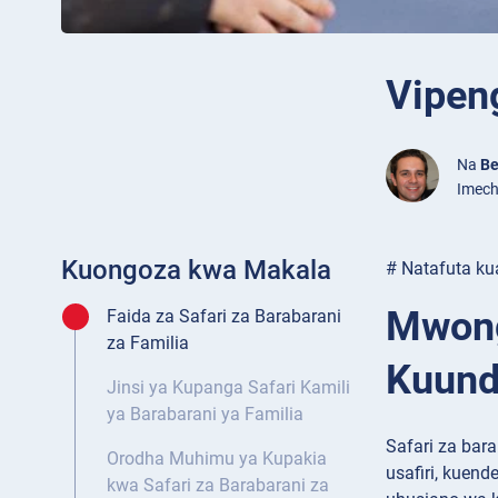
Vipeng
Na
Be
Imech
Kuongoza kwa Makala
# Natafuta ku
Mwong
Faida za Safari za Barabarani
za Familia
Kuund
Jinsi ya Kupanga Safari Kamili
ya Barabarani ya Familia
Safari za bar
Orodha Muhimu ya Kupakia
usafiri, kuen
kwa Safari za Barabarani za