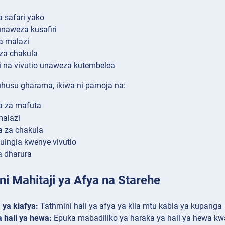
 safari yako
naweza kusafiri
a malazi
za chakula
i na vivutio unaweza kutembelea
uhusu gharama, ikiwa ni pamoja na:
 za mafuta
malazi
 za chakula
uingia kwenye vivutio
a dharura
ni Mahitaji ya Afya na Starehe
ya kiafya:
Tathmini hali ya afya ya kila mtu kabla ya kupanga
a hali ya hewa:
Epuka mabadiliko ya haraka ya hali ya hewa k