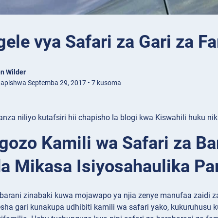
ele vya Safari za Gari za Fa
n Wilder
apishwa Septemba 29, 2017 • 7 kusoma
anza niliyo kutafsiri hii chapisho la blogi kwa Kiswahili huku
ozo Kamili wa Safari za Bar
a Mikasa Isiyosahaulika P
abarani zinabaki kuwa mojawapo ya njia zenye manufaa zaidi za 
desha gari kunakupa udhibiti kamili wa safari yako, kukuruhusu