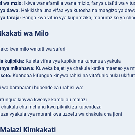
i wa mzio:
Ikiwa wanafamilia wana mizio, fanya utafiti wa vitu
 ya dawa:
Hakikisha una vifaa vya kutosha na maagizo ya daw
 ya faraja:
Panga kwa vituo vya kupumzika, mapumziko ya choo
Mkakati wa Milo
ko kwa milo wakati wa safari:
a kujipikia:
Kuleta vifaa vya kupikia na kununua vyakula
enye mikahawa:
Kuweka bajeti ya chakula katika maeneo ya m
seto:
Kuandaa kifungua kinywa rahisi na vitafunio huku ukifu
i wa barabarani hupendelea urahisi wa:
kifungua kinywa kwenye kambi au malazi
 chakula cha mchana kwa pikniki za kupendeza
uza vyakula vya mtaani kwa uzoefu wa chakula cha jioni
 Malazi Kimkakati