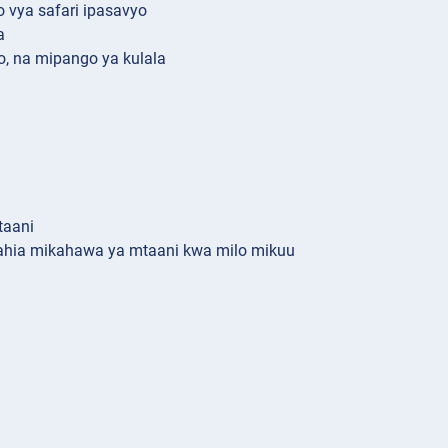
o vya safari ipasavyo
a
, na mipango ya kulala
taani
rahia mikahawa ya mtaani kwa milo mikuu