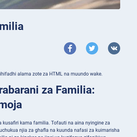
milia
 nikihifadhi alama zote za HTML na muundo wake.
abarani za Familia:
amoja
kusafiri kama familia. Tofauti na aina nyingine za
 kuchukua njia za ghafla na kuunda nafasi za kuimarisha