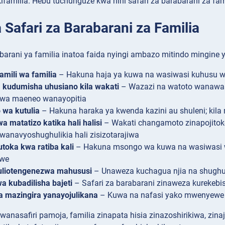
familia. Hebu tuchunguze kwa nini safari za barabarani za famil
 Safari za Barabarani za Familia
barani ya familia inatoa faida nyingi ambazo mitindo mingine y
mili wa familia
– Hakuna haja ya kuwa na wasiwasi kuhusu w
a kudumisha uhusiano kila wakati
– Wazazi na watoto wanawas
kwa maeneo wanayopitia
wa kutulia
– Hakuna haraka ya kwenda kazini au shuleni; kila
wa matatizo katika hali halisi
– Wakati changamoto zinapojitok
anavyoshughulikia hali zisizotarajiwa
toka kwa ratiba kali
– Hakuna msongo wa kuwa na wasiwasi wa
we
uliotengenezwa mahususi
– Unaweza kuchagua njia na shughul
 kubadilisha bajeti
– Safari za barabarani zinaweza kurekebis
a mazingira yanayojulikana
– Kuwa na nafasi yako mwenyewe w
nasafiri pamoja, familia zinapata hisia zinazoshirikiwa, zina