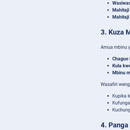
Wasiwas
Mahitaji
Mahitaji
3. Kuza 
Amua mbinu ya
Chaguo l
Kula kw
Mbinu m
Wasafiri weng
Kupika 
Kufunga
Kuchung
4. Panga