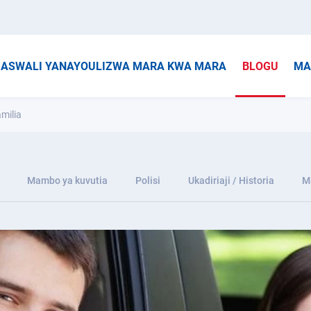
ASWALI YANAYOULIZWA MARA KWA MARA
BLOGU
MA
amilia
Mambo ya kuvutia
Polisi
Ukadiriaji / Historia
M