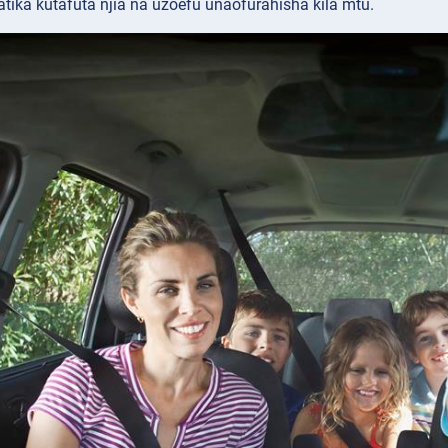
atika kutafuta njia na uzoefu unaofurahisha kila mtu.