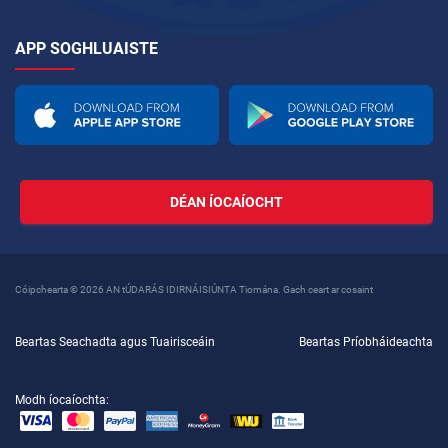
APP SOGHLUAISTE
DÉAN ÍOCAÍOCHT
Cóipchearta © 2026 AN tÚDARÁS IDIRNÁISIÚNTA Tiomána. Gach ceart ar cosaint
Beartas Seachadta agus Tuairisceáin
Beartas Príobháideachta
Modh íocaíochta: