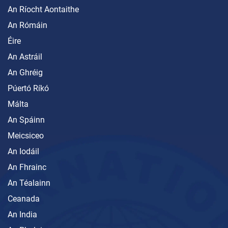
An Ríocht Aontaithe
An Rómáin
Éire
An Astráil
An Ghréig
Púertó Ríkó
Málta
An Spáinn
Meicsiceo
An Iodáil
An Fhrainc
An Téalainn
Ceanada
An India