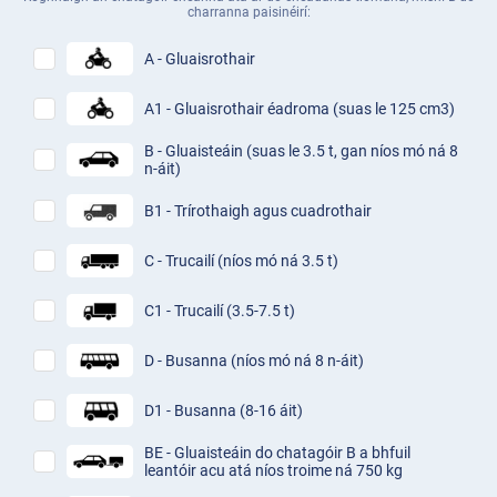
charranna paisinéirí:
A - Gluaisrothair
A1 - Gluaisrothair éadroma (suas le 125 cm3)
B - Gluaisteáin (suas le 3.5 t, gan níos mó ná 8
n-áit)
B1 - Trírothaigh agus cuadrothair
C - Trucailí (níos mó ná 3.5 t)
C1 - Trucailí (3.5-7.5 t)
D - Busanna (níos mó ná 8 n-áit)
D1 - Busanna (8-16 áit)
BE - Gluaisteáin do chatagóir B a bhfuil
leantóir acu atá níos troime ná 750 kg