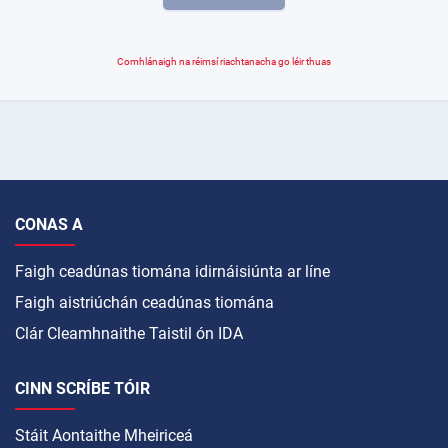
Comhlánaigh na réimsí riachtanacha go léir thuas
CONAS A
Faigh ceadúnas tiomána idirnáisiúnta ar líne
Faigh aistriúchán ceadúnas tiomána
Clár Cleamhnaithe Taistil ón IDA
CINN SCRÍBE TÓIR
Stáit Aontaithe Mheiriceá