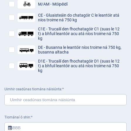
M/AM - Móipéidí
CE - Gluaisteáin do chatagóir C le leantóir atá
níos troime ná 750 kg
C1E - Trucailí den fhochatagóir C1 (suas le 12
t) a bhfuil leantóir acu atá níos troime ná 750
kg
DE - Busanna le leantóir níos troime ná 750 kg,
busanna altacha
D1E - Trucailí den fhochatagóir D1 (suas le 12
t) a bhfuil leantóir acu atá níos troime ná 750
kg
Uimhir ceadúnas tiomána náisiúnta
Tiománaí ó shin