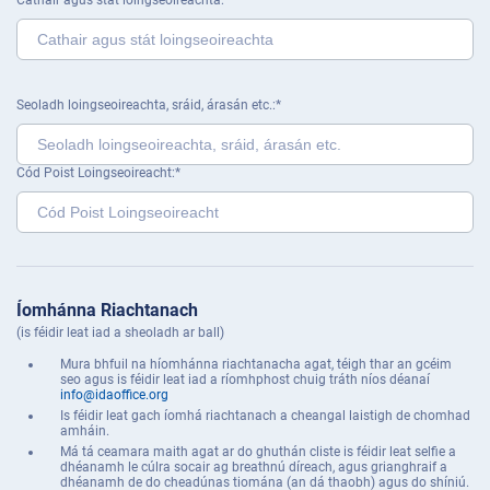
Cathair agus stát loingseoireachta
Seoladh loingseoireachta, sráid, árasán etc.
Cód Poist Loingseoireacht
Íomhánna Riachtanach
(is féidir leat iad a sheoladh ar ball)
Mura bhfuil na híomhánna riachtanacha agat, téigh thar an gcéim
seo agus is féidir leat iad a ríomhphost chuig tráth níos déanaí
info@idaoffice.org
Is féidir leat gach íomhá riachtanach a cheangal laistigh de chomhad
amháin.
Má tá ceamara maith agat ar do ghuthán cliste is féidir leat selfie a
dhéanamh le cúlra socair ag breathnú díreach, agus grianghraif a
dhéanamh de do cheadúnas tiomána (an dá thaobh) agus do shíniú.