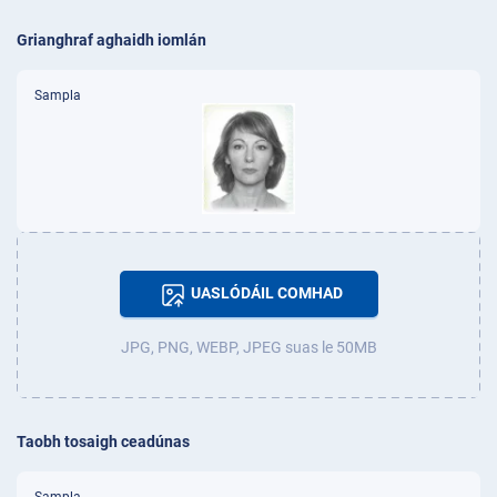
Grianghraf aghaidh iomlán
Sampla
UASLÓDÁIL COMHAD
JPG, PNG, WEBP, JPEG suas le 50MB
Taobh tosaigh ceadúnas