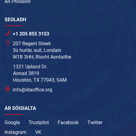
An Pholainn
SEOLADH
+1 205 855 3153
207 Regent Street
3ú hurlár, suít, Londain
W1B 3HH, Ríocht Aontaithe
1321 Upland Dr.
Aonad 3819
Houston, TX 77043, SAM
info@idaoffice.org
ÁR SÓISIALTA
Google
Trustpilot
Facebook
Twitter
Instagram
VK