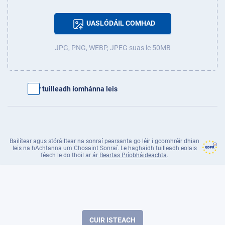
UASLÓDÁIL COMHAD
JPG, PNG, WEBP, JPEG suas le 50MB
Cuir tuilleadh íomhánna leis
Bailítear agus stóráiltear na sonraí pearsanta go léir i gcomhréir dhian
leis na hAchtanna um Chosaint Sonraí. Le haghaidh tuilleadh eolais
féach le do thoil ar ár
Beartas Príobháideachta
.
CUIR ISTEACH