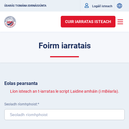
Logáil isteach
ÚDARÁS TIOMÁNA IDIRNÁISIÚNTA
CUIR IARRATAS ISTEACH
Foirm iarratais
Eolas pearsanta
Líon isteach an t-iarratas le script Laidine amháin (i mBéarla).
Seoladh ríomhphoist