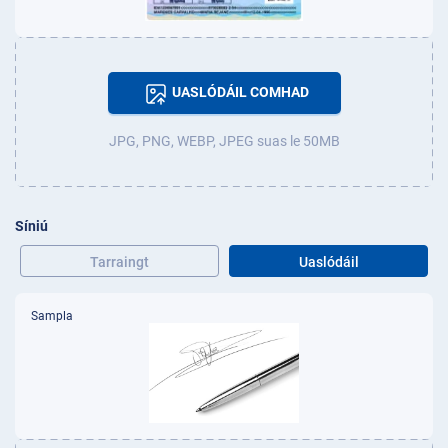
UASLÓDÁIL COMHAD
JPG, PNG, WEBP, JPEG suas le 50MB
Síniú
Tarraingt
Uaslódáil
Sampla