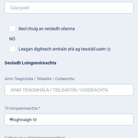
Seol chuig an seoladh céanna
NÓ
Leagan digiteach amháin atá ag teastáil uaim
Seoladh Loingseoireachta
Ainm Teagmhála / Teileafón / Cuideachta
Tír loingseoireachta