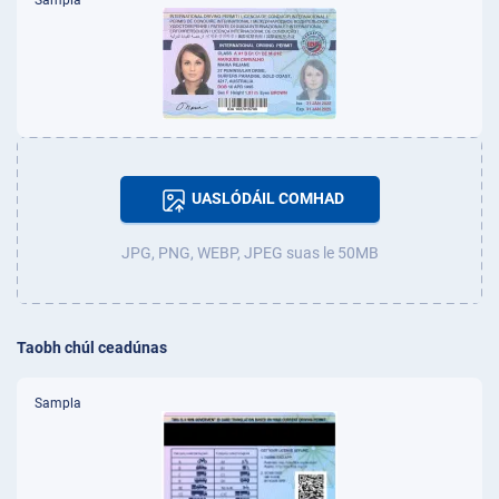
Sampla
UASLÓDÁIL COMHAD
JPG, PNG, WEBP, JPEG suas le 50MB
Taobh chúl ceadúnas
Sampla