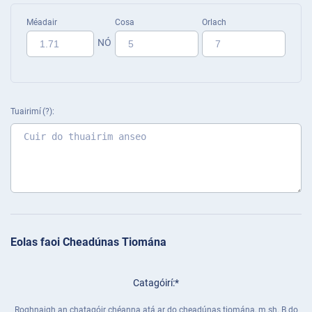
Méadair
Cosa
Orlach
NÓ
Tuairimí
Eolas faoi Cheadúnas Tiomána
Catagóirí
Roghnaigh an chatagóir chéanna atá ar do cheadúnas tiomána, m.sh. B do