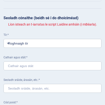
Seoladh cónaithe (beidh sé i do dhoiciméad)
Líon isteach an t-iarratas le script Laidine amháin (i mBéarla).
Tír
Cathair agus stát
Seoladh sráide, árasán, etc.
Cód poist