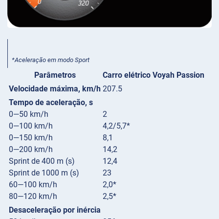
*Aceleração em modo Sport
Parâmetros
Carro elétrico Voyah Passion
Velocidade máxima, km/h
207.5
Tempo de aceleração, s
0—50 km/h
2
0—100 km/h
4,2/5,7*
0—150 km/h
8,1
0—200 km/h
14,2
Sprint de 400 m (s)
12,4
Sprint de 1000 m (s)
23
60—100 km/h
2,0*
80—120 km/h
2,5*
Desaceleração por inércia