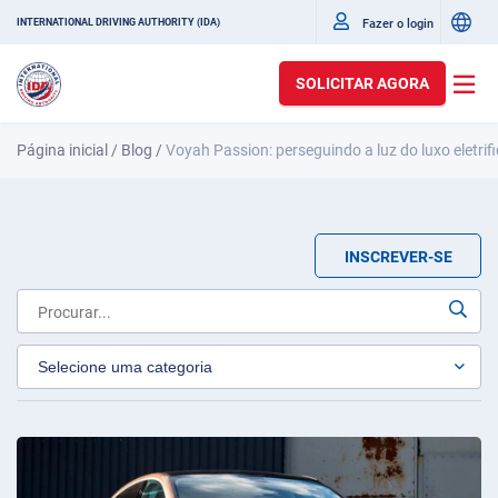
Fazer o login
INTERNATIONAL DRIVING AUTHORITY (IDA)
SOLICITAR AGORA
Página inicial
/
Blog
/
Voyah Passion: perseguindo a luz do luxo eletrif
INSCREVER-SE