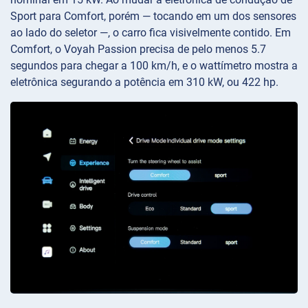
Sport para Comfort, porém — tocando em um dos sensores
ao lado do seletor —, o carro fica visivelmente contido. Em
Comfort, o Voyah Passion precisa de pelo menos 5.7
segundos para chegar a 100 km/h, e o wattímetro mostra a
eletrônica segurando a potência em 310 kW, ou 422 hp.