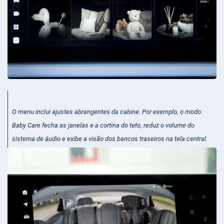
O menu inclui ajustes abrangentes da cabine. Por exemplo, o modo
Baby Care fecha as janelas e a cortina do teto, reduz o volume do
sistema de áudio e exibe a visão dos bancos traseiros na tela central.