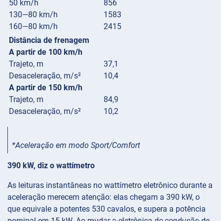
50 km/h
856
130—80 km/h
1583
160—80 km/h
2415
Distância de frenagem
A partir de 100 km/h
Trajeto, m
37,1
Desaceleração, m/s²
10,4
A partir de 150 km/h
Trajeto, m
84,9
Desaceleração, m/s²
10,2
*Aceleração em modo Sport/Comfort
390 kW, diz o wattímetro
As leituras instantâneas no wattímetro eletrônico durante a
aceleração merecem atenção: elas chegam a 390 kW, o
que equivale a potentes 530 cavalos, e supera a potência
nominal em 15 kW. Ao mudar a eletrônica de condução de