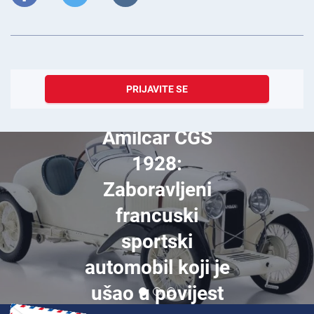
PRIJAVITE SE
prosinac 24, 2025
Amilcar CGS
1928:
Zaboravljeni
francuski
sportski
automobil koji je
ušao u povijest