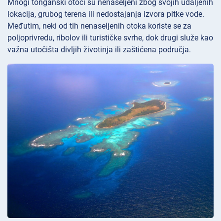
Mnogi tonganski otoci su nenaseljeni zbog svojih udaljenih
lokacija, grubog terena ili nedostajanja izvora pitke vode.
Međutim, neki od tih nenaseljenih otoka koriste se za
poljoprivredu, ribolov ili turističke svrhe, dok drugi služe kao
važna utočišta divljih životinja ili zaštićena područja.