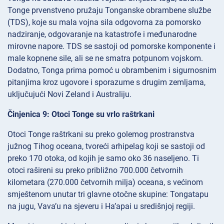
Tonge prvenstveno pružaju Tonganske obrambene službe
(TDS), koje su mala vojna sila odgovorna za pomorsko
nadziranje, odgovaranje na katastrofe i međunarodne
mirovne napore. TDS se sastoji od pomorske komponente i
male kopnene sile, ali se ne smatra potpunom vojskom.
Dodatno, Tonga prima pomoć u obrambenim i sigurnosnim
pitanjima kroz ugovore i sporazume s drugim zemljama,
uključujući Novi Zeland i Australiju.
Činjenica 9: Otoci Tonge su vrlo raštrkani
Otoci Tonge raštrkani su preko golemog prostranstva
južnog Tihog oceana, tvoreći arhipelag koji se sastoji od
preko 170 otoka, od kojih je samo oko 36 naseljeno. Ti
otoci rašireni su preko približno 700.000 četvornih
kilometara (270.000 četvornih milja) oceana, s većinom
smještenom unutar tri glavne otočne skupine: Tongatapu
na jugu, Vava’u na sjeveru i Ha’apai u središnjoj regiji.