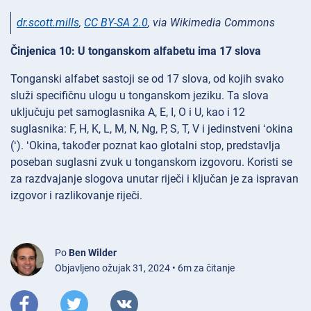
dr.scott.mills
,
CC BY-SA 2.0
, via Wikimedia Commons
Činjenica 10: U tonganskom alfabetu ima 17 slova
Tonganski alfabet sastoji se od 17 slova, od kojih svako
služi specifičnu ulogu u tonganskom jeziku. Ta slova
uključuju pet samoglasnika A, E, I, O i U, kao i 12
suglasnika: F, H, K, L, M, N, Ng, P, S, T, V i jedinstveni ʻokina
(ʻ). ʻOkina, također poznat kao glotalni stop, predstavlja
poseban suglasni zvuk u tonganskom izgovoru. Koristi se
za razdvajanje slogova unutar riječi i ključan je za ispravan
izgovor i razlikovanje riječi.
Po
Ben Wilder
Objavljeno ožujak 31, 2024 • 6m za čitanje