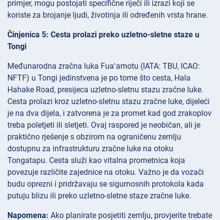
primjer, mogu postojati specifične riječi ili izrazi koji se
koriste za brojanje ljudi, životinja ili određenih vrsta hrane.
Činjenica 5: Cesta prolazi preko uzletno-sletne staze u
Tongi
Međunarodna zračna luka Fuaʻamotu (IATA: TBU, ICAO:
NFTF) u Tongi jedinstvena je po tome što cesta, Hala
Hahake Road, presijeca uzletno-sletnu stazu zračne luke.
Cesta prolazi kroz uzletno-sletnu stazu zračne luke, dijeleći
je na dva dijela, i zatvorena je za promet kad god zrakoplov
treba poletjeti ili sletjeti. Ovaj raspored je neobičan, ali je
praktično rješenje s obzirom na ograničenu zemlju
dostupnu za infrastrukturu zračne luke na otoku
Tongatapu. Cesta služi kao vitalna prometnica koja
povezuje različite zajednice na otoku. Važno je da vozači
budu oprezni i pridržavaju se sigurnosnih protokola kada
putuju blizu ili preko uzletno-sletne staze zračne luke.
Napomena:
Ako planirate posjetiti zemlju, provjerite trebate