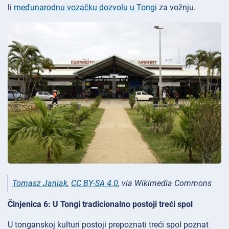
li
međunarodnu vozačku dozvolu u Tongi
za vožnju.
Tomasz Janiak
,
CC BY-SA 4.0
, via Wikimedia Commons
Činjenica 6: U Tongi tradicionalno postoji treći spol
U tonganskoj kulturi postoji prepoznati treći spol poznat