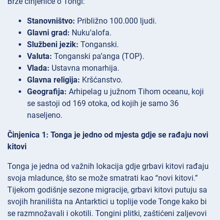
Brze činjenice o Tongi:
Stanovništvo:
Približno 100.000 ljudi.
Glavni grad:
Nuku’alofa.
Službeni jezik:
Tonganski.
Valuta:
Tonganski pa’anga (TOP).
Vlada:
Ustavna monarhija.
Glavna religija:
Kršćanstvo.
Geografija:
Arhipelag u južnom Tihom oceanu, koji
se sastoji od 169 otoka, od kojih je samo 36
naseljeno.
Činjenica 1: Tonga je jedno od mjesta gdje se rađaju novi
kitovi
Tonga je jedna od važnih lokacija gdje grbavi kitovi rađaju
svoja mladunce, što se može smatrati kao “novi kitovi.”
Tijekom godišnje sezone migracije, grbavi kitovi putuju sa
svojih hranilišta na Antarktici u toplije vode Tonge kako bi
se razmnožavali i okotili. Tongini plitki, zaštićeni zaljevovi