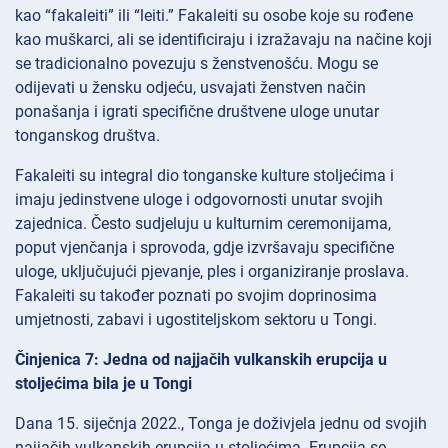
kao “fakaleiti” ili “leiti.” Fakaleiti su osobe koje su rođene
kao muškarci, ali se identificiraju i izražavaju na načine koji
se tradicionalno povezuju s ženstvenošću. Mogu se
odijevati u žensku odjeću, usvajati ženstven način
ponašanja i igrati specifične društvene uloge unutar
tonganskog društva.
Fakaleiti su integral dio tonganske kulture stoljećima i
imaju jedinstvene uloge i odgovornosti unutar svojih
zajednica. Često sudjeluju u kulturnim ceremonijama,
poput vjenčanja i sprovoda, gdje izvršavaju specifične
uloge, uključujući pjevanje, ples i organiziranje proslava.
Fakaleiti su također poznati po svojim doprinosima
umjetnosti, zabavi i ugostiteljskom sektoru u Tongi.
Činjenica 7: Jedna od najjačih vulkanskih erupcija u
stoljećima bila je u Tongi
Dana 15. siječnja 2022., Tonga je doživjela jednu od svojih
najjačih vulkanskih erupcija u stoljećima. Erupcija se