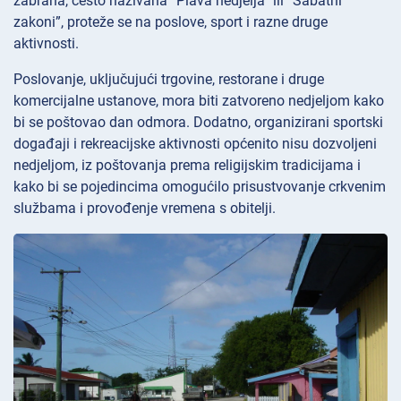
zabrana, često nazivana “Plava nedjelja” ili “Sabatni
zakoni”, proteže se na poslove, sport i razne druge
aktivnosti.
Poslovanje, uključujući trgovine, restorane i druge
komercijalne ustanove, mora biti zatvoreno nedjeljom kako
bi se poštovao dan odmora. Dodatno, organizirani sportski
događaji i rekreacijske aktivnosti općenito nisu dozvoljeni
nedjeljom, iz poštovanja prema religijskim tradicijama i
kako bi se pojedincima omogućilo prisustvovanje crkvenim
službama i provođenje vremena s obitelji.