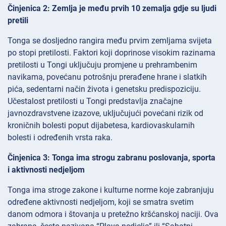
Činjenica 2: Zemlja je među prvih 10 zemalja gdje su ljudi
pretili
Tonga se dosljedno rangira među prvim zemljama svijeta
po stopi pretilosti. Faktori koji doprinose visokim razinama
pretilosti u Tongi uključuju promjene u prehrambenim
navikama, povećanu potrošnju prerađene hrane i slatkih
pića, sedentarni način života i genetsku predispoziciju.
Učestalost pretilosti u Tongi predstavlja značajne
javnozdravstvene izazove, uključujući povećani rizik od
kroničnih bolesti poput dijabetesa, kardiovaskularnih
bolesti i određenih vrsta raka.
Činjenica 3: Tonga ima strogu zabranu poslovanja, sporta
i aktivnosti nedjeljom
Tonga ima stroge zakone i kulturne norme koje zabranjuju
određene aktivnosti nedjeljom, koji se smatra svetim
danom odmora i štovanja u pretežno kršćanskoj naciji. Ova