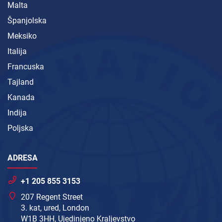
Malta
Španjolska
Meksiko
Italija
Francuska
Tajland
Kanada
Indija
Poljska
ADRESA
+1 205 855 3153
207 Regent Street
3. kat, ured, London
W1B 3HH, Ujedinjeno Kraljevstvo