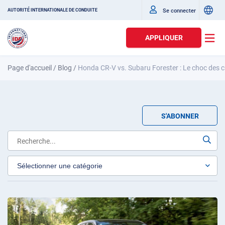
Se connecter
AUTORITÉ INTERNATIONALE DE CONDUITE
APPLIQUER
Page d'accueil
/
Blog
/
Нonda CR-V vs. Subaru Forester : Le choc des 
S'ABONNER