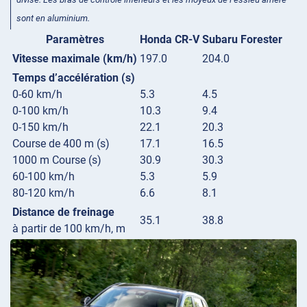
sont en aluminium.
Paramètres
Honda CR-V
Subaru Forester
Vitesse maximale (km/h)
197.0
204.0
Temps d’accélération (s)
0-60 km/h
5.3
4.5
0-100 km/h
10.3
9.4
0-150 km/h
22.1
20.3
Course de 400 m (s)
17.1
16.5
1000 m Course (s)
30.9
30.3
60-100 km/h
5.3
5.9
80-120 km/h
6.6
8.1
Distance de freinage
35.1
38.8
à partir de 100 km/h, m