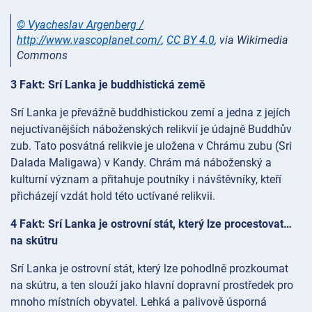
© Vyacheslav Argenberg /
http://www.vascoplanet.com/
,
CC BY 4.0
, via Wikimedia
Commons
3 Fakt: Srí Lanka je buddhistická země
Srí Lanka je převážně buddhistickou zemí a jedna z jejích
nejuctívanějších náboženských relikvií je údajně Buddhův
zub. Tato posvátná relikvie je uložena v Chrámu zubu (Sri
Dalada Maligawa) v Kandy. Chrám má náboženský a
kulturní význam a přitahuje poutníky i návštěvníky, kteří
přicházejí vzdát hold této uctívané relikvii.
4 Fakt: Srí Lanka je ostrovní stát, který lze procestovat…
na skútru
Srí Lanka je ostrovní stát, který lze pohodlně prozkoumat
na skútru, a ten slouží jako hlavní dopravní prostředek pro
mnoho místních obyvatel. Lehká a palivově úsporná