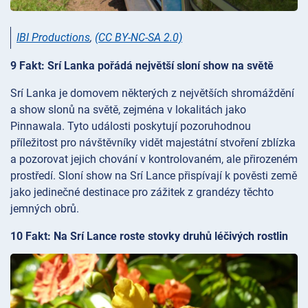
IBI Productions
,
(CC BY-NC-SA 2.0)
9 Fakt: Srí Lanka pořádá největší sloní show na světě
Srí Lanka je domovem některých z největších shromáždění
a show slonů na světě, zejména v lokalitách jako
Pinnawala. Tyto události poskytují pozoruhodnou
příležitost pro návštěvníky vidět majestátní stvoření zblízka
a pozorovat jejich chování v kontrolovaném, ale přirozeném
prostředí. Sloní show na Srí Lance přispívají k pověsti země
jako jedinečné destinace pro zážitek z grandézy těchto
jemných obrů.
10 Fakt: Na Srí Lance roste stovky druhů léčivých rostlin