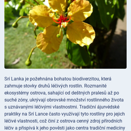
Srí Lanka je požehnána bohatou biodiverzitou, která
zahrnuje stovky druhů léčivých rostlin. Rozmanité
ekosystémy ostrova, sahající od deštných pralesů až po
suché zóny, ukrývají obrovské množství rostlinného života
s uznávanými léčivými vlastnostmi. Tradiční ájurvédské
praktiky na Srí Lance často využívají tyto rostliny pro jejich
léčivé vlastnosti, což činí z ostrova cenný zdroj přírodních
léčiv a přispívá k jeho pověsti jako centra tradiční medicíny