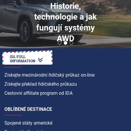
Peugeot 405:
příběh dvou
nadčasových
francouzských
klasik - Kapitola 1
JAK NA TO
Získejte mezinárodní řidičský průkaz on-line
Získejte překlad řidičského průkazu
Cestovní affiliate program od IDA
OBLÍBENÉ DESTINACE
Spojené státy americké