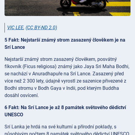
VIC LEE
,
(CC BY-ND 2.0)
5 Fakt: Nejstarší známý strom zasazený člověkem je na
Srí Lance
Nejstarší známý strom zasazený člověkem, posvátný
fíkovník (Ficus religiosa) známý jako Jaya Sri Maha Bodhi,
se nachází v Anuradhapuře na Srí Lance. Zasazený před
více než 2 300 lety, údajně vyrostl ze sazenice přivezené z
Bodhi stromu v Bodh Gaya v Indii, pod kterým Buddha
dosáhl osvícení.
6 Fakt: Na Srí Lance je až 8 památek světového dědictví
UNESCO
Srí Lanka je hrdá na své kulturní a přírodní poklady, s
působivým počtem 8 památek světového dědictví UNESCO.