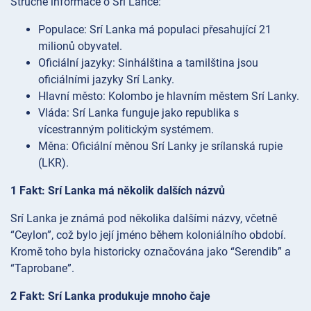
Stručné informace o Srí Lance:
Populace: Srí Lanka má populaci přesahující 21
milionů obyvatel.
Oficiální jazyky: Sinhálština a tamilština jsou
oficiálními jazyky Srí Lanky.
Hlavní město: Kolombo je hlavním městem Srí Lanky.
Vláda: Srí Lanka funguje jako republika s
vícestranným politickým systémem.
Měna: Oficiální měnou Srí Lanky je srílanská rupie
(LKR).
1 Fakt: Srí Lanka má několik dalších názvů
Srí Lanka je známá pod několika dalšími názvy, včetně
“Ceylon”, což bylo její jméno během koloniálního období.
Kromě toho byla historicky označována jako “Serendib” a
“Taprobane”.
2 Fakt: Srí Lanka produkuje mnoho čaje