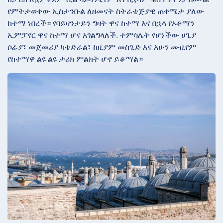
የምትታወቀው ኢስታንቡል ለዘመናት ስትራቴጅያዊ ጠቀሜታ ያለው
ከተማ ነበረች። የባይዛንታይን ግዛት ዋና ከተማ እና በኋላ የኦቶማን
ኢምፓየር ዋና ከተማ ሆና አገልግላለች. ተምሳሌት የሆነችው ሀጊያ
ሶፊያ፣ መጀመሪያ ካቴድራል፣ ከዚያም መስጊድ እና አሁን ሙዚየም
የከተማዋ ልዩ ልዩ ታሪክ ምልክት ሆኖ ይቆማል።