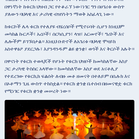
በዋነኛነት ከቱርክ ህዝብ ጋር የተቆራኘ ነው፣ነገር ግን በሀገሪቱ ውስጥ
ያለውን ባህላዊ እና ታሪካዊ ብዝሃነትን ማወቅ አስፈላጊ ነው።
ከቱርኮች ሌላ ቱርክ የተለያዩ ብሄረሰቦች የሚኖሩባት ሲሆን ከነዚህም
መካከል ኩርዶች፣ አረቦች፣ ሰርካሲያን፣ ላዝ፣ አርመኖች፣ ግሪኮች እና
ሌሎችም ይገኙበታል። እነዚህ ቡድኖች ለአገሪቱ ባህላዊ ሞዛይክ
አስተዋፅዖ ያደርጋሉ፣ እያንዳንዱም ልዩ ቋንቋ፣ ወጎች እና ቅርሶች አሉት።
በዋናነት የቱርክ ተወላጆች የሆኑት የቱርክ ህዝቦች ከመካከለኛው እስያ
ጋር ታሪካዊ ትስስር አላቸው። ከመካከለኛው እስያ ወደ አናቶሊያ
የተደረገው የቱርኪክ ፍልሰት ለብዙ መቶ ዘመናት በተለይም በሴሉክ እና
በኦቶማን ጊዜ ውስጥ ተከስቷል። የቱርክ ቋንቋ ቤተሰብ በዘመናዊቷ ቱርክ
የሚነገር የቱርክ ቋንቋ መሠረት ነው።