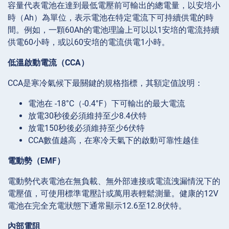
容量代表電池在達到最低電壓前可輸出的總電量，以安培小
時（Ah）為單位，表示電池在特定電流下可持續供電的時
間。例如，一顆60Ah的電池理論上可以以1安培的電流持續
供電60小時，或以60安培的電流供電1小時。
低溫啟動電流（CCA）
CCA是寒冷氣候下最關鍵的規格指標，其額定值說明：
電池在 -18°C（-0.4°F）下可輸出的最大電流
放電30秒後必須維持至少8.4伏特
放電150秒後必須維持至少6伏特
CCA數值越高，在寒冷天氣下的啟動可靠性越佳
電動勢（EMF）
電動勢代表電池在無負載、無外部連接或電流洩漏情況下的
電壓值，可使用標準電壓計或萬用表輕鬆測量。健康的12V
電池在完全充電狀態下通常顯示12.6至12.8伏特。
內部電阻