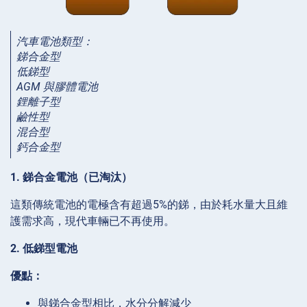
汽車電池類型：
銻合金型
低銻型
AGM 與膠體電池
鋰離子型
鹼性型
混合型
鈣合金型
1. 銻合金電池（已淘汰）
這類傳統電池的電極含有超過5%的銻，由於耗水量大且維
護需求高，現代車輛已不再使用。
2. 低銻型電池
優點：
與銻合金型相比，水分分解減少