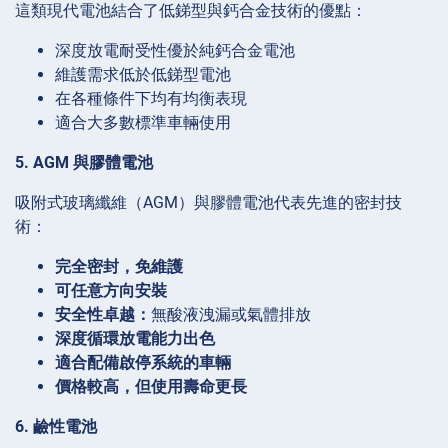
這類現代電池結合了低銻型與鈣合金技術的優點：
深度放電耐受性優於純鈣合金電池
維護需求低於低銻型電池
在各種條件下均有均衡表現
適合大多數標準車輛使用
5. AGM 與膠體電池
吸附式玻璃纖維（AGM）與膠體電池代表先進的密封技
術：
完全密封，免維護
可任意方向安裝
安全性卓越：
無酸液洩漏或氣體排放
深度循環放電能力出色
適合配備啟停系統的車輛
價格較高，但使用壽命更長
6. 鹼性電池