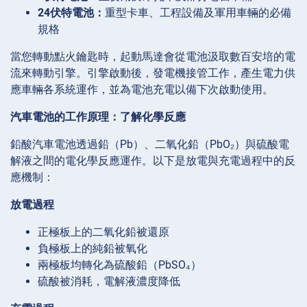
24伏特電池：
重型卡車、工程設備及軍用車輛的必備
規格
當您轉動點火鑰匙時，起動馬達會從電池汲取數百安培的電
流來轉動引擎。引擎啟動後，發電機接管工作，產生電力供
應車輛各系統運作，並為電池充電以備下次啟動使用。
汽車電池的工作原理：了解化學反應
鉛酸汽車電池透過鉛（Pb）、二氧化鉛（PbO₂）與硫酸電
解液之間的電化學反應運作。以下是放電與充電過程中的反
應機制：
放電過程
正極板上的二氧化鉛被還原
負極板上的純鉛被氧化
兩極板均轉化為硫酸鉛（PbSO₄）
硫酸被消耗，電解液濃度降低