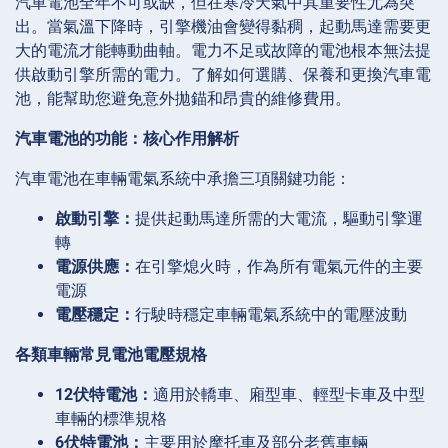
汽車電池全年不可或缺，但在寒冷天氣中其重要性尤為突
出。當氣溫下降時，引擎機油會變得黏稠，起動馬達需要更
大的電流才能轉動曲軸。電力不足或故障的電池根本無法提
供啟動引擎所需的電力。了解如何選購、保養和更換汽車電
池，能幫助您避免意外拋錨和昂貴的維修費用。
汽車電池的功能：核心作用解析
汽車電池在車輛電氣系統中承擔三項關鍵功能：
啟動引擎：
提供起動馬達所需的大電流，驅動引擎運
轉
電源供應：
在引擎熄火時，作為所有電氣元件的主要
電源
電壓穩定：
行駛時穩定車輛電氣系統中的電壓波動
各類車輛常見電池電壓規格
12伏特電池：
適用於轎車、廂型車、輕型卡車及中型
車輛的標準規格
6伏特電池：
主要用於摩托車及部分老舊車輛