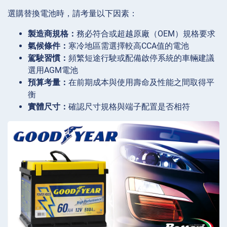
選購替換電池時，請考量以下因素：
製造商規格：
務必符合或超越原廠（OEM）規格要求
氣候條件：
寒冷地區需選擇較高CCA值的電池
駕駛習慣：
頻繁短途行駛或配備啟停系統的車輛建議
選用AGM電池
預算考量：
在前期成本與使用壽命及性能之間取得平
衡
實體尺寸：
確認尺寸規格與端子配置是否相符