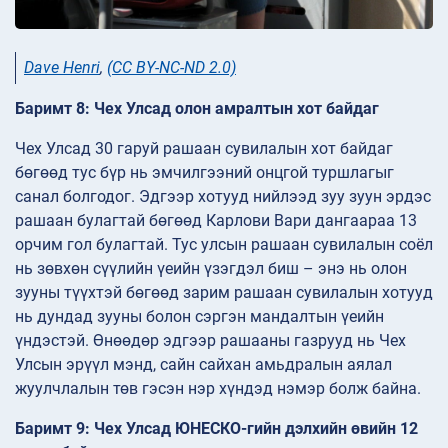
Dave Henri
,
(CC BY-NC-ND 2.0)
Баримт 8: Чех Улсад олон амралтын хот байдаг
Чех Улсад 30 гаруй рашаан сувилалын хот байдаг
бөгөөд тус бүр нь эмчилгээний онцгой туршлагыг
санал болгодог. Эдгээр хотууд нийлээд зуу зуун эрдэс
рашаан булагтай бөгөөд Карлови Вари дангаараа 13
орчим гол булагтай. Тус улсын рашаан сувилалын соёл
нь зөвхөн сүүлийн үеийн үзэгдэл биш – энэ нь олон
зууны түүхтэй бөгөөд зарим рашаан сувилалын хотууд
нь дундад зууны болон сэргэн мандалтын үеийн
үндэстэй. Өнөөдөр эдгээр рашааны газрууд нь Чех
Улсын эрүүл мэнд, сайн сайхан амьдралын аялал
жуулчлалын төв гэсэн нэр хүндэд нэмэр болж байна.
Баримт 9: Чех Улсад ЮНЕСКО-гийн дэлхийн өвийн 12