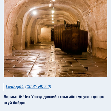
LenDog64
,
(CC BY-ND 2.0)
Баримт 6: Чех Улсад дэлхийн хамгийн гүн усан доорх
агуй байдаг