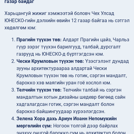
газар байдаг
Харьцангуй жижиг хэмжээтэй боловч Чех Улсад
ЮНЕСКО-гийн дэлхийн өвийн 12 газар байгаа нь сэтгэл
хөдөлгөм юм:
Прагийн түүхэн төв:
Алдарт Прагийн цайз, Чарльз
гүүр зэрэг түүхэн барилгууд, талбай, дурсгалт
газрууд нь ЮНЕСКО-д бүртгэгдсэн юм.
Чески Крумловын түүхэн төв:
Үзэсгэлэнт дундад
зууны архитектураараа алдартай Чески
Крумловын түүхэн төв нь готик, сэргэн мандалт,
барокко хэв маягийн уран гоё хослол юм.
Телчийн түүхэн төв:
Телчийн талбай нь сэргэн
мандалтын хотын дизайны шедевр бөгөөд сайн
хадгалагдсан готик, сэргэн мандалт болон
барокко байшингуудаар хүрээлэгдсэн.
Зелена Хора дахь Ариун Иоанн Непомукийн
мөргөлийн сүм:
Ногоон толгой дээр байрлах
энэхүү онцгой барокко сүм нь архитектур болон