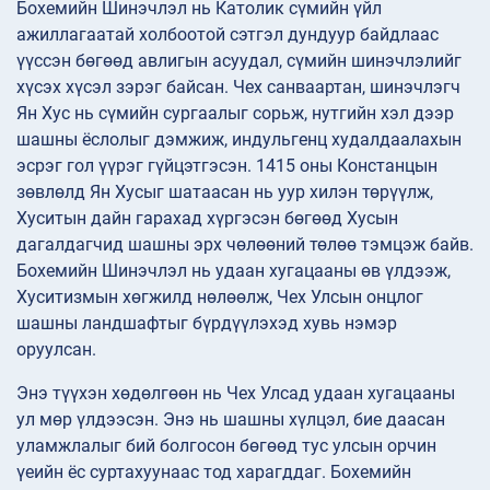
Бохемийн Шинэчлэл нь Католик сүмийн үйл
ажиллагаатай холбоотой сэтгэл дундуур байдлаас
үүссэн бөгөөд авлигын асуудал, сүмийн шинэчлэлийг
хүсэх хүсэл зэрэг байсан. Чех санваартан, шинэчлэгч
Ян Хус нь сүмийн сургаалыг сорьж, нутгийн хэл дээр
шашны ёслолыг дэмжиж, индульгенц худалдаалахын
эсрэг гол үүрэг гүйцэтгэсэн. 1415 оны Констанцын
зөвлөлд Ян Хусыг шатаасан нь уур хилэн төрүүлж,
Хуситын дайн гарахад хүргэсэн бөгөөд Хусын
дагалдагчид шашны эрх чөлөөний төлөө тэмцэж байв.
Бохемийн Шинэчлэл нь удаан хугацааны өв үлдээж,
Хуситизмын хөгжилд нөлөөлж, Чех Улсын онцлог
шашны ландшафтыг бүрдүүлэхэд хувь нэмэр
оруулсан.
Энэ түүхэн хөдөлгөөн нь Чех Улсад удаан хугацааны
ул мөр үлдээсэн. Энэ нь шашны хүлцэл, бие даасан
уламжлалыг бий болгосон бөгөөд тус улсын орчин
үеийн ёс суртахуунаас тод харагддаг. Бохемийн