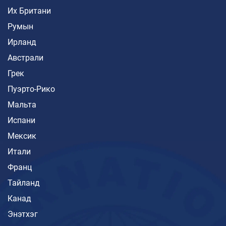
Их Британи
Румын
Ирланд
Австрали
Грек
Пуэрто-Рико
Мальта
Испани
Мексик
Итали
Франц
Тайланд
Канад
Энэтхэг