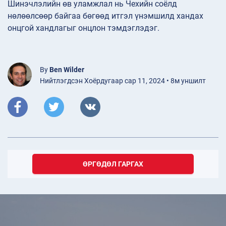
Шинэчлэлийн өв уламжлал нь Чехийн соёлд
нөлөөлсөөр байгаа бөгөөд итгэл үнэмшилд хандах
онцгой хандлагыг онцлон тэмдэглэдэг.
By
Ben Wilder
Нийтлэгдсэн Хоёрдугаар сар 11, 2024 • 8м уншилт
ӨРГӨДӨЛ ГАРГАХ