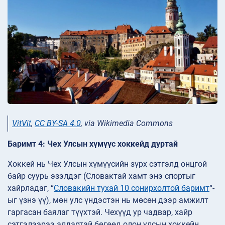
VitVit
,
CC BY-SA 4.0
, via Wikimedia Commons
Баримт 4: Чех Улсын хүмүүс хоккейд дуртай
Хоккей нь Чех Улсын хүмүүсийн зүрх сэтгэлд онцгой
байр суурь эзэлдэг (Словактай хамт энэ спортыг
хайрладаг, “
Словакийн тухай 10 сонирхолтой баримт
“-
ыг үзнэ үү), мөн улс үндэстэн нь мөсөн дээр амжилт
гаргасан баялаг түүхтэй. Чехүүд ур чадвар, хайр
сэтгэлээрээ алдартай бөгөөд олон улсын хоккейн