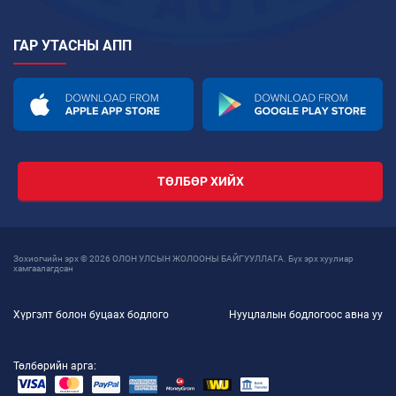
ГАР УТАСНЫ АПП
ТӨЛБӨР ХИЙХ
Зохиогчийн эрх © 2026 ОЛОН УЛСЫН ЖОЛООНЫ БАЙГУУЛЛАГА. Бүх эрх хуулиар
хамгаалагдсан
Хүргэлт болон буцаах бодлого
Нууцлалын бодлогоос авна уу
Төлбөрийн арга: