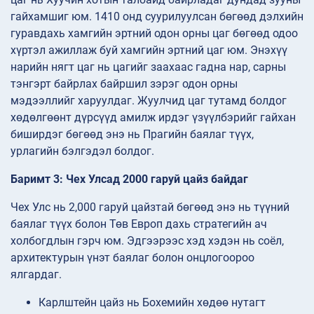
гайхамшиг юм. 1410 онд суурилуулсан бөгөөд дэлхийн
гуравдахь хамгийн эртний одон орны цаг бөгөөд одоо
хүртэл ажиллаж буй хамгийн эртний цаг юм. Энэхүү
нарийн нягт цаг нь цагийг заахаас гадна нар, сарны
тэнгэрт байрлах байршил зэрэг одон орны
мэдээллийг харуулдаг. Жуулчид цаг тутамд болдог
хөдөлгөөнт дүрсүүд амилж ирдэг үзүүлбэрийг гайхан
биширдэг бөгөөд энэ нь Прагийн баялаг түүх,
урлагийн бэлгэдэл болдог.
Баримт 3: Чех Улсад 2000 гаруй цайз байдаг
Чех Улс нь 2,000 гаруй цайзтай бөгөөд энэ нь түүний
баялаг түүх болон Төв Европ дахь стратегийн ач
холбогдлын гэрч юм. Эдгээрээс хэд хэдэн нь соёл,
архитектурын үнэт баялаг болон онцлогоороо
ялгардаг.
Карлштейн цайз нь Бохемийн хөдөө нутагт