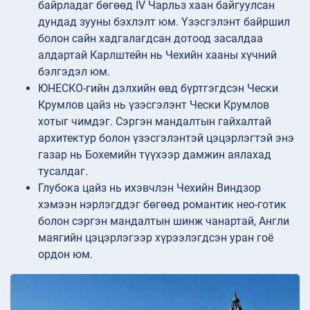
байрладаг бөгөөд IV Чарльз хаан байгуулсан
дундад зууны бэхлэлт юм. Үзэсгэлэнт байршил
болон сайн хадгалагдсан дотоод засалдаа
алдартай Карлштейн нь Чехийн хааны хүчний
бэлгэдэл юм.
ЮНЕСКО-гийн дэлхийн өвд бүртгэгдсэн Чески
Крумлов цайз нь үзэсгэлэнт Чески Крумлов
хотыг чимдэг. Сэргэн мандалтын гайхалтай
архитектур болон үзэсгэлэнтэй цэцэрлэгтэй энэ
газар нь Бохемийн түүхээр дамжин аялахад
тусалдаг.
Глубока цайз нь ихэвчлэн Чехийн Виндзор
хэмээн нэрлэгддэг бөгөөд романтик нео-готик
болон сэргэн мандалтын шинж чанартай, Англи
маягийн цэцэрлэгээр хүрээлэгдсэн уран гоё
ордон юм.