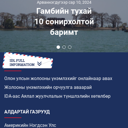
Арваннэгдүгээр сар 10, 2024
Гамбийн тухай
10 сонирхолтой
баримт
ХЭРХЭН
Олон улсын жолооны үнэмлэхийг онлайнаар авах
Жолооны үнэмлэхийн орчуулга аваарай
IDA-аас Аялал жуулчлалын түншлэлийн хөтөлбөр
АЛДАРТАЙ ГАЗРУУД
Америкийн Нэгдсэн Улс