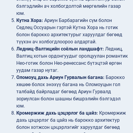
бэлгэдлийн ач холбогдолтой мөргөлийн газар
юм.
Кутна Хора:
Ариун Барбарагийн сүм болон
Седлец Оссуарын гэртэй Кутна Хора нь готик
болон барокко архитектурыг харуулдаг бөгөөд
түүхэн ач холбогдлоороо алдартай.
Ледниц-Валтицийн соёлын ландшафт:
Ледниц,
Валтиц хотын ордонгуудыг оролцуулан романтик
Нео-готик болон Нео-ренессанс бүтэцтэй өргөн
уудам газар нутаг.
Оломоуц дахь Ариун Гурвалын багана:
Барокко
хөшөө болох энэхүү багана нь Оломоуцын гол
талбайд байрладаг бөгөөд Ариун Гурвалд
зориулсан болон шашны бишрэлийн бэлгэдэл
юм.
Кромержиж дахь цэцэрлэг ба цайз:
Кромержиж
дахь цэцэрлэг ба цайз нь барокко архитектур
болон хотжсон цэцэрлэгийг харуулдаг бөгөөд