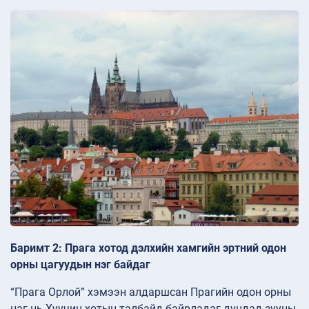
Баримт 2: Прага хотод дэлхийн хамгийн эртний одон
орны цагуудын нэг байдаг
“Прага Орлой” хэмээн алдаршсан Прагийн одон орны
цаг нь Хуучин хотын талбайд байрладаг дундад зууны