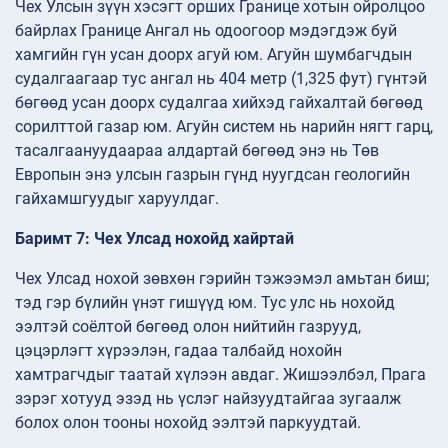
Чех Улсын зүүн хэсэгт орших Границе хотын ойролцоо
байрлах Границе Ангал нь одоогоор мэдэгдэж буй
хамгийн гүн усан доорх агуй юм. Агуйн шумбагчдын
судалгаагаар тус ангал нь 404 метр (1,325 фут) гүнтэй
бөгөөд усан доорх судалгаа хийхэд гайхалтай бөгөөд
сорилттой газар юм. Агуйн систем нь нарийн нягт гарц,
тасалгаануудаараа алдартай бөгөөд энэ нь Төв
Европын энэ улсын газрын гүнд нуугдсан геологийн
гайхамшгуудыг харуулдаг.
Баримт 7: Чех Улсад нохойд хайртай
Чех Улсад нохой зөвхөн гэрийн тэжээмэл амьтан биш;
тэд гэр бүлийн үнэт гишүүд юм. Тус улс нь нохойд
ээлтэй соёлтой бөгөөд олон нийтийн газрууд,
цэцэрлэгт хүрээлэн, гадаа талбайд нохойн
хамтрагчдыг таатай хүлээн авдаг. Жишээлбэл, Прага
зэрэг хотууд эзэд нь үслэг найзуудтайгаа зугаалж
болох олон тооны нохойд ээлтэй паркуудтай.