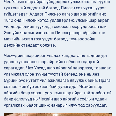
Чех Улсын шар айраг үйлдвэрлэх уламжлал нь түүхэн
гүн гүнзгий үндэстэй бөгөөд Пилсен хот чухал үүрэг
гүйцэтгэдэг. Алдарт Пилснер лагер шар айргийг анх
1842 онд Пилсен хотод үйлдвэрлэж, улсын шар айраг
үйлдвэрлэлийн түүхэнд томоохон мөр үлдээсэн юм.
Энэ үйл явдлыг ихэвчлэн Пилснер шар айргийн хэв
маягийн эхлэл гэж үздэг бөгөөд түүнээс хойш
дэлхийн стандарт болжээ.
Чехүүдийн шар айраг үнэлэх хандлага нь тэдний урт
удаан хугацааны шар айргийн соёлоос тодорхой
харагддаг. Чех Улсад шар айраг үйлдвэрлэж, таашаах
уламжлал олон зууны түүхтэй бөгөөд энэ нь янз
бүрийн бүс нутагт үйл ажиллагаа явуулж байна. Прага
хотноо жил бүр зохион байгуулагддаг Чехийн шар
айргийн баяр зэрэг тус улсын шар айрагтай холбоотой
баяр ёслолууд нь Чехийн шар айргийн соёлын удаан
үргэлжлэх, баярт шинж чанарыг илүү тод харуулдаг.