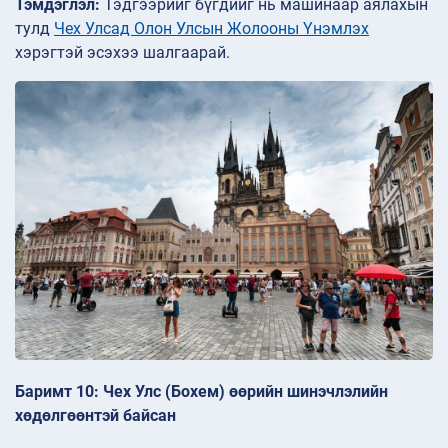
Тэмдэглэл:
Тэдгээрийг бүгдийг нь машинаар аялахын
тулд
Чех Улсад Олон Улсын Жолооны Үнэмлэх
хэрэгтэй эсэхээ шалгаарай.
Баримт 10: Чех Улс (Бохем) өөрийн шинэчлэлийн
хөдөлгөөнтэй байсан