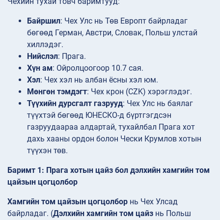
Чехийн тухай товч баримтууд:
Байршил
: Чех Улс нь Төв Европт байрладаг
бөгөөд Герман, Австри, Словак, Польш улстай
хиллэдэг.
Нийслэл
: Прага.
Хүн ам
: Ойролцоогоор 10.7 сая.
Хэл
: Чех хэл нь албан ёсны хэл юм.
Мөнгөн тэмдэгт
: Чех крон (CZK) хэрэглэдэг.
Түүхийн дурсгалт газрууд
: Чех Улс нь баялаг
түүхтэй бөгөөд ЮНЕСКО-д бүртгэгдсэн
газруудаараа алдартай, тухайлбал Прага хот
дахь хааны ордон болон Чески Крумлов хотын
түүхэн төв.
Баримт 1: Прага хотын цайз бол дэлхийн хамгийн том
цайзын цогцолбор
Хамгийн том цайзын цогцолбор
нь Чех Улсад
байрладаг. (
Дэлхийн хамгийн том цайз
нь Польш