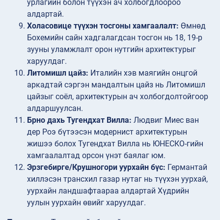
урлагийн болон түүхэн ач холбогдлоороо
алдартай.
Холасовице түүхэн тосгоны хамгаалалт:
Өмнөд
Бохемийн сайн хадгалагдсан тосгон нь 18, 19-р
зууны уламжлалт орон нутгийн архитектурыг
харуулдаг.
Литомишл цайз:
Италийн хэв маягийн онцгой
аркадтай сэргэн мандалтын цайз нь Литомишл
цайзыг соёл, архитектурын ач холбогдолтойгоор
алдаршуулсан.
Брно дахь Тугендхат Вилла:
Людвиг Миес ван
дер Роэ бүтээсэн модернист архитектурын
жишээ болох Тугендхат Вилла нь ЮНЕСКО-гийн
хамгаалалтад орсон үнэт баялаг юм.
Эрзгебирге/Крушногори уурхайн бүс:
Германтай
хиллэсэн трансхил газар нутаг нь түүхэн уурхай,
уурхайн ландшафтаараа алдартай Хүдрийн
уулын уурхайн өвийг харуулдаг.