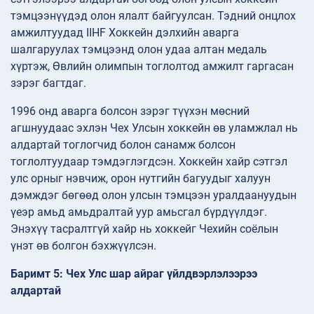
тэмцээнүүдэд олон ялалт байгуулсан. Тэдний онцлох
амжилтуудад IIHF Хоккейн дэлхийн аварга
шалгаруулах тэмцээнд олон удаа алтан медаль
хүртэж, Өвлийн олимпын тоглолтод амжилт гаргасан
зэрэг багтдаг.
1996 онд аварга болсон зэрэг түүхэн мөсний
агшнуудаас эхлэн Чех Улсын хоккейн өв уламжлал нь
алдартай тоглогчид болон санамж болсон
тоглолтуудаар тэмдэглэгдсэн. Хоккейн хайр сэтгэл
улс орныг нэвчиж, орон нутгийн багуудыг халуун
дэмждэг бөгөөд олон улсын тэмцээн уралдаануудын
үеэр амьд амьдралтай уур амьсгал бүрдүүлдэг.
Энэхүү тасралтгүй хайр нь хоккейг Чехийн соёлын
үнэт өв болгон бэхжүүлсэн.
Баримт 5: Чех Улс шар айраг үйлдвэрлэлээрээ
алдартай