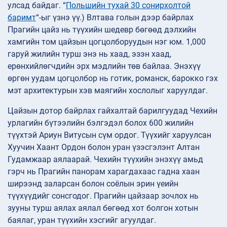
улсад байдаг. “
Польшийн тухай 30 сонирхолтой
баримт
“-ыг үзнэ үү.) Влтава голын дээр байрлах
Прагийн цайз нь түүхийн шедевр бөгөөд дэлхийн
хамгийн том цайзын цогцолборуудын нэг юм. 1,000
гаруй жилийн турш энэ нь хаад, эзэн хаад,
ерөнхийлөгчдийн эрх мэдлийн төв байлаа. Энэхүү
өргөн уудам цогцолбор нь готик, романск, барокко гэх
мэт архитектурын хэв маягийн хослолыг харуулдаг.
Цайзын дотор байрлах гайхалтай барилгуудад Чехийн
урлагийн бүтээлийн бэлгэдэл болох 600 жилийн
түүхтэй Ариун Витусын сүм ордог. Түүхийг харуулсан
Хуучин Хаант Ордон болон уран үзэсгэлэнт Алтан
Гудамжаар аялаарай. Чехийн түүхийн энэхүү амьд
гэрч нь Прагийн панорам харагдахаас гадна хаан
ширээнд заларсан болон соёлын эрин үеийн
түүхүүдийг сонсгодог. Прагийн цайзаар зочлох нь
зууны турш аялах аялал бөгөөд хот болгон хотын
баялаг, уран түүхийн хэсгийг агуулдаг.