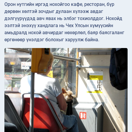
Орон нутгийн иргэд нохойгоо кафе, ресторан, бүр
дөрвөн хөлтэй зочдыг дулаан хүлээж авдаг
дэлгүүрүүдэд авч явах нь элбэг тохиолддог. Нохойд
ээлтэй энэхүү хандлага нь Чех Улсын хүмүүсийн
амьдралд нохой авчирдаг нөхөрлөл, баяр баясгаланг
өргөнөөр үнэлдэг болохыг харуулж байна.