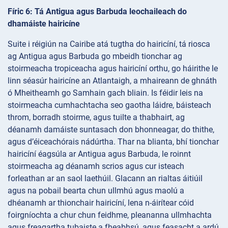
Fíric 6: Tá Antigua agus Barbuda leochaileach do
dhamáiste hairicíne
Suite i réigiún na Cairibe atá tugtha do hairicíní, tá riosca
ag Antigua agus Barbuda go mbeidh tionchar ag
stoirmeacha tropiceacha agus hairicíní orthu, go háirithe le
linn séasúr hairicíne an Atlantaigh, a mhaireann de ghnáth
ó Mheitheamh go Samhain gach bliain. Is féidir leis na
stoirmeacha cumhachtacha seo gaotha láidre, báisteach
throm, borradh stoirme, agus tuilte a thabhairt, ag
déanamh damáiste suntasach don bhonneagar, do thithe,
agus d’éiceachórais nádúrtha. Thar na blianta, bhí tionchar
hairicíní éagsúla ar Antigua agus Barbuda, le roinnt
stoirmeacha ag déanamh scrios agus cur isteach
forleathan ar an saol laethúil. Glacann an rialtas áitiúil
agus na pobail bearta chun ullmhú agus maolú a
dhéanamh ar thionchair hairicíní, lena n-áirítear cóid
foirgníochta a chur chun feidhme, pleananna ullmhachta
agus freagartha tubaiste a fheabhsú, agus feasacht a ardú