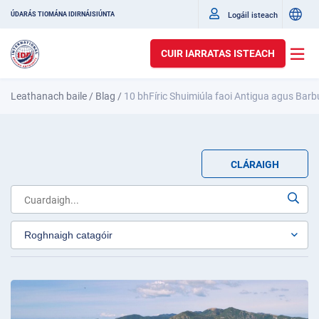
Logáil isteach
ÚDARÁS TIOMÁNA IDIRNÁISIÚNTA
CUIR IARRATAS ISTEACH
Leathanach baile
/
Blag
/
10 bhFíric Shuimiúla faoi Antigua agus Bar
CLÁRAIGH