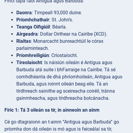
Fíricí tapa faoi Antigua agus Barbuda:
Daonra
: Timpeall 93,000 duine.
Príomhchathair
: St. John’s.
Teanga Oifigiúil
: Béarla.
Airgeadra
: Dollar Oirthear na Cairibe (XCD).
Rialtas
: Monarcacht bunreachtúil le córas
parlaiminteach.
Príomhreiligiún
: Críostaíocht.
Tíreolaíocht
: Is náisiún oileáin é Antigua agus
Barbuda atá suite i bhFarraige na Cairibe. Tá sé
comhdhéanta de dhá phríomhoileán, Antigua agus
Barbuda, agus roinnt oileán beag eile. Tá an
tírdhreach sainithe ag sceireacha coiréil, tránna
gainmheacha, agus tírdhreacha bolcánacha.
Fíric 1: Tá 3 oileán sa tír, in ainneoin an ainm
Cé go dtagraíonn an t-ainm “Antigua agus Barbuda” go
príomha don dá oileán is mó agus is feiceálaí sa tír,