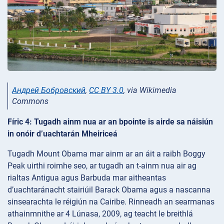
Андрей Бобровский
,
CC BY 3.0
, via Wikimedia
Commons
Fíric 4: Tugadh ainm nua ar an bpointe is airde sa náisiún
in onóir d’uachtarán Mheiriceá
Tugadh Mount Obama mar ainm ar an áit a raibh Boggy
Peak uirthi roimhe seo, ar tugadh an t-ainm nua air ag
rialtas Antigua agus Barbuda mar aitheantas
d’uachtaránacht stairiúil Barack Obama agus a nascanna
sinsearachta le réigiún na Cairibe. Rinneadh an searmanas
athainmnithe ar 4 Lúnasa, 2009, ag teacht le breithlá