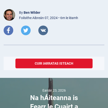
By
Ben Wilder
Foilsithe Aibreán 07, 2024 • 6m le léamh
CUIR IARRATAS ISTEACH
Eanáir 23, 2026
Na hÁiteanna is
Fearr le Cuairt a