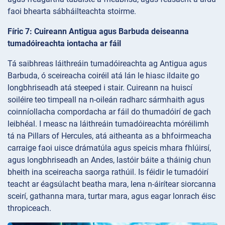
faoi bhearta sábháilteachta stoirme.
Fíric 7: Cuireann Antigua agus Barbuda deiseanna
tumadóireachta iontacha ar fáil
Tá saibhreas láithreáin tumadóireachta ag Antigua agus
Barbuda, ó sceireacha coiréil atá lán le hiasc ildaite go
longbhriseadh atá steeped i stair. Cuireann na huiscí
soiléire teo timpeall na n-oileán radharc sármhaith agus
coinníollacha compordacha ar fáil do thumadóirí de gach
leibhéal. I measc na láithreáin tumadóireachta móréilimh
tá na Pillars of Hercules, atá aitheanta as a bhfoirmeacha
carraige faoi uisce drámatúla agus speicis mhara fhlúirsí,
agus longbhriseadh an Andes, lastóir báite a tháinig chun
bheith ina sceireacha saorga rathúil. Is féidir le tumadóirí
teacht ar éagsúlacht beatha mara, lena n-áirítear siorcanna
sceirí, gathanna mara, turtar mara, agus eagar lonrach éisc
thropiceach.