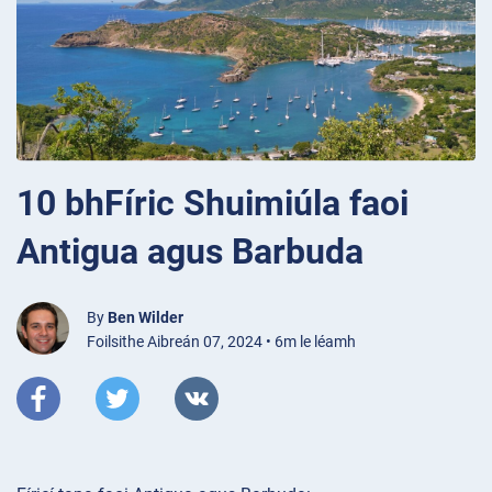
10 bhFíric Shuimiúla faoi
Antigua agus Barbuda
By
Ben Wilder
Foilsithe Aibreán 07, 2024 • 6m le léamh