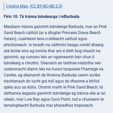
Cycling Man
,
(CC BY-NC-ND 2.0)
Fíric 10: Tá tránna bándearga i mBarbuda
Meallann tránna gainimh bándeirge Barbuda, mar an Pink
Sand Beach cáiliúil (ar a dtugtar Princess Diana Beach
freisin), cuairteoirí lena n-áilleacht uathúil agus
phictiúireach. Is toradh na cáithníní beaga coiréil dhearg
atá briste síos ag tonnta thar am é dath bog rósach na
gainimh, ag cumasc leis an ngaineamh bán chun lí
bándearg a chruthú. Déanann an taibhse nádúrtha seo
codarsnacht álainn leis na huiscí turquoise Fharraige na
Cairibe, ag déanamh de thránna Barbuda ceann scríbe
riachtanach do lucht grá tráí agus do dhaoine a bhfuil
spéis acu sa dúlra. Chomh maith le Pink Sand Beach, tá
dathanna éagsúla gainimh bándeirge ag tránna eile ar an
oileán, mar Low Bay agus Coco Point, rud a chuireann le
tarraingteacht Barbuda mar pharadhas tropiceach.