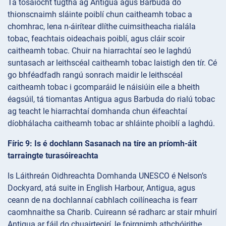
Tá tosaíocht tugtha ag Antigua agus Barbuda do
thionscnaimh sláinte poiblí chun caitheamh tobac a
chomhrac, lena n-áirítear dlíthe cuimsitheacha rialála
tobac, feachtais oideachais poiblí, agus cláir scoir
caitheamh tobac. Chuir na hiarrachtaí seo le laghdú
suntasach ar leithscéal caitheamh tobac laistigh den tír. Cé
go bhféadfadh rangú sonrach maidir le leithscéal
caitheamh tobac i gcomparáid le náisiúin eile a bheith
éagsúil, tá tiomantas Antigua agus Barbuda do rialú tobac
ag teacht le hiarrachtaí domhanda chun éifeachtaí
díobhálacha caitheamh tobac ar shláinte phoiblí a laghdú.
Fíric 9: Is é dochlann Sasanach na tíre an príomh-áit
tarraingte turasóireachta
Is Láithreán Oidhreachta Domhanda UNESCO é Nelson’s
Dockyard, atá suite in English Harbour, Antigua, agus
ceann de na dochlannaí cabhlach coilíneacha is fearr
caomhnaithe sa Charib. Cuireann sé radharc ar stair mhuirí
Antigua ar fáil do chuairteoirí, le foirgnimh athchóirithe,