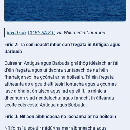
Invertzoo
,
CC BY-SA 3.0
, via Wikimedia Common
Fíric 2: Tá coilíneacht mhór éan fregata in Antigua agus
Barbuda
Cuireann Antigua agus Barbuda gnáthóg idéalach ar fáil
d’éin fregata, agus tá daonra suntasach de na héin
fharraige seo ina gcónaí ar na hoileáin. Tá éin fregata
aitheanta as a gcuid eitilteoirí iontacha agus a gcumas
iasc a bhaint ón uisce agus iad ag eitilt. Is minic a
dhéanann siad neadaíochta agus fanacht in áiteanna
scoite cois cósta Antigua agus Barbuda.
Fíric 3: Níl aon aibhneacha ná lochanna ar na hoileáin
Níl foinsí uisce úir nádúrtha mar aibhneacha agus