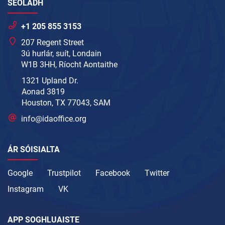
SEOLADH
+1 205 855 3153
207 Regent Street
3ú hurlár, suít, Londain
W1B 3HH, Ríocht Aontaithe
1321 Upland Dr.
Aonad 3819
Houston, TX 77043, SAM
info@idaoffice.org
ÁR SÓISIALTA
Google
Trustpilot
Facebook
Twitter
Instagram
VK
APP SOGHLUAISTE