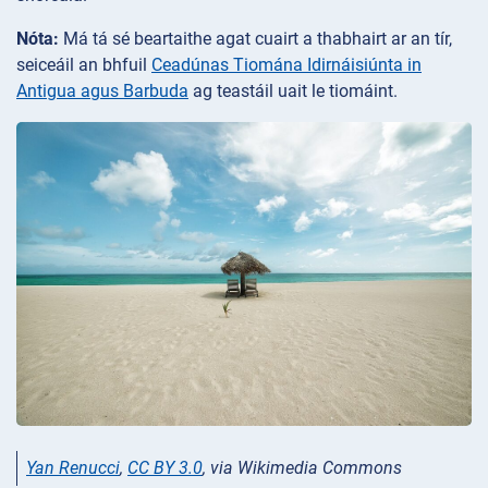
Nóta:
Má tá sé beartaithe agat cuairt a thabhairt ar an tír,
seiceáil an bhfuil
Ceadúnas Tiomána Idirnáisiúnta in
Antigua agus Barbuda
ag teastáil uait le tiomáint.
Yan Renucci
,
CC BY 3.0
, via Wikimedia Commons