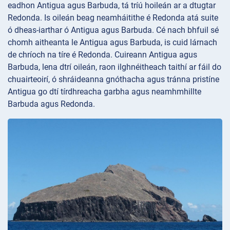
eadhon Antigua agus Barbuda, tá tríú hoileán ar a dtugtar
Redonda. Is oileán beag neamháitithe é Redonda atá suite
ó dheas-iarthar ó Antigua agus Barbuda. Cé nach bhfuil sé
chomh aitheanta le Antigua agus Barbuda, is cuid lárnach
de chríoch na tíre é Redonda. Cuireann Antigua agus
Barbuda, lena dtrí oileán, raon ilghnéitheach taithí ar fáil do
chuairteoirí, ó shráideanna gnóthacha agus tránna pristíne
Antigua go dtí tírdhreacha garbha agus neamhmhillte
Barbuda agus Redonda.