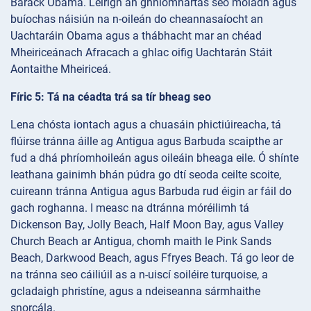
Barack Obama. Léirigh an ghníomhartas seo moladh agus
buíochas náisiún na n-oileán do cheannasaíocht an
Uachtaráin Obama agus a thábhacht mar an chéad
Mheiriceánach Afracach a ghlac oifig Uachtarán Stáit
Aontaithe Mheiriceá.
Fíric 5: Tá na céadta trá sa tír bheag seo
Lena chósta iontach agus a chuasáin phictiúireacha, tá
flúirse tránna áille ag Antigua agus Barbuda scaipthe ar
fud a dhá phríomhoileán agus oileáin bheaga eile. Ó shínte
leathana gainimh bhán púdra go dtí seoda ceilte scoite,
cuireann tránna Antigua agus Barbuda rud éigin ar fáil do
gach roghanna. I measc na dtránna móréilimh tá
Dickenson Bay, Jolly Beach, Half Moon Bay, agus Valley
Church Beach ar Antigua, chomh maith le Pink Sands
Beach, Darkwood Beach, agus Ffryes Beach. Tá go leor de
na tránna seo cáiliúil as a n-uiscí soiléire turquoise, a
gcladaigh phristíne, agus a ndeiseanna sármhaithe
snorcála.