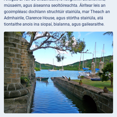
músaeim, agus áiseanna seoltóireachta. Áirítear leis an
gcoimpléasc dochlann struchtúir stairiúla, mar Theach an
Admhairile, Clarence House, agus stórtha stairiúla, atá
tiontaithe anois ina siopaí, bialanna, agus gailearaithe.