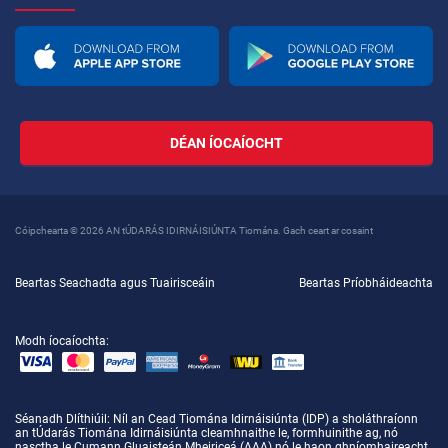
DÉAN ÍOCAÍOCHT
Cóipchearta © 2026 AN tÚDARÁS IDIRNÁISIÚNTA Tiomána. Gach ceart ar cosaint
Beartas Seachadta agus Tuairisceáin
Beartas Príobháideachta
Modh íocaíochta:
Séanadh Dlíthiúil
: Níl an Cead Tiomána Idirnáisiúnta (IDP) a sholáthraíonn
an tÚdarás Tiomána Idirnáisiúnta cleamhnaithe le, formhuinithe ag, nó
nasctha le Cumann Gluaisteán Mheiriceá (AAA) nó le haon ghníomhaireacht