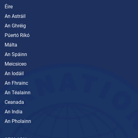
Éire
An Astráil
An Ghréig
Púertó Ríkó
Málta
An Spáinn
Meicsiceo
An Iodáil
An Fhrainc
An Téalainn
Ceanada
An India
An Pholainn