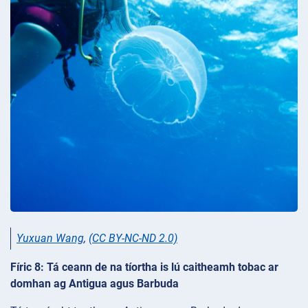
Yuxuan Wang
,
(CC BY-NC-ND 2.0)
Fíric 8: Tá ceann de na tíortha is lú caitheamh tobac ar
domhan ag Antigua agus Barbuda