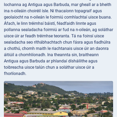
lochanna ag Antigua agus Barbuda, mar gheall ar a bheith
ina n-oileáin choiréil ísle. Ní thacaíonn topagraif agus
geolaíocht na n-oileán le foirmiú comhlachtaí uisce buana.
Áfach, le linn tréimhsí báistí, féadfaidh linnte agus
pollanna sealadacha foirmiú ar fud na n-oileán, ag soláthar
uisce úir ar feadh tréimhse teoranta. Tá na foinsí uisce
sealadacha seo ríthábhachtach chun fásra agus fiadhúlra
a chothú, chomh maith le riachtanais uisce úir an daonra
áitiúil a chomhlíonadh. Ina theannta sin, braitheann
Antigua agus Barbuda ar phlandaí dísháilithe agus
toibreacha uisce talún chun a soláthar uisce úir a
fhorlíonadh.