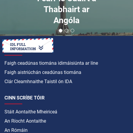
Thabhairt ar
Angóla
CONAS A
Faigh ceadúnas tiomána idirnáisiúnta ar líne
Faigh aistriúchán ceadúnas tiomána
Clár Cleamhnaithe Taistil ón IDA
CINN SCRÍBE TÓIR
Stáit Aontaithe Mheiriceá
An Ríocht Aontaithe
An Rómáin