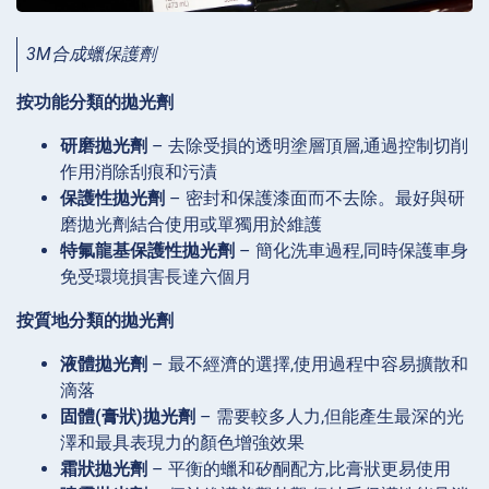
3M合成蠟保護劑
按功能分類的拋光劑
研磨拋光劑
– 去除受損的透明塗層頂層,通過控制切削
作用消除刮痕和污漬
保護性拋光劑
– 密封和保護漆面而不去除。最好與研
磨拋光劑結合使用或單獨用於維護
特氟龍基保護性拋光劑
– 簡化洗車過程,同時保護車身
免受環境損害長達六個月
按質地分類的拋光劑
液體拋光劑
– 最不經濟的選擇,使用過程中容易擴散和
滴落
固體(膏狀)拋光劑
– 需要較多人力,但能產生最深的光
澤和最具表現力的顏色增強效果
霜狀拋光劑
– 平衡的蠟和矽酮配方,比膏狀更易使用