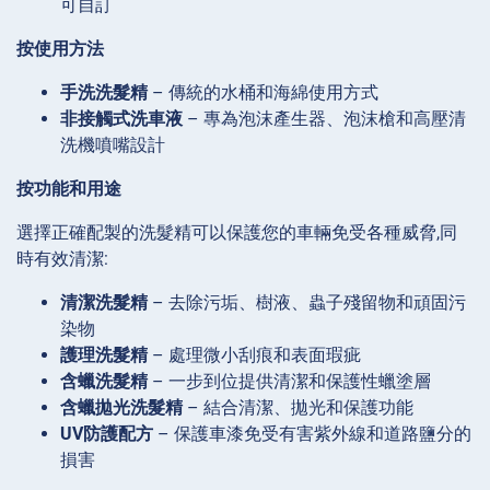
可自訂
按使用方法
手洗洗髮精
– 傳統的水桶和海綿使用方式
非接觸式洗車液
– 專為泡沫產生器、泡沫槍和高壓清
洗機噴嘴設計
按功能和用途
選擇正確配製的洗髮精可以保護您的車輛免受各種威脅,同
時有效清潔:
清潔洗髮精
– 去除污垢、樹液、蟲子殘留物和頑固污
染物
護理洗髮精
– 處理微小刮痕和表面瑕疵
含蠟洗髮精
– 一步到位提供清潔和保護性蠟塗層
含蠟拋光洗髮精
– 結合清潔、拋光和保護功能
UV防護配方
– 保護車漆免受有害紫外線和道路鹽分的
損害