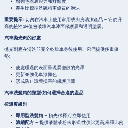
增強色彩表現力和鮮豔度
產生比標準洗碗精更優質的泡沫
重要提示:
切勿在汽車上使用家用或廚房清潔產品 – 它們升
高的鹼性pH值會破壞汽車漆面保護層和透明塗層。
汽車拋光劑的好處
拋光劑應在清洗並完全乾燥車身後使用。它們提供多重優
勢:
使處理過的表面呈現展廳般的光澤
更新並強化車漆顏色
形成防止環境損害的保護屏障
汽車洗髮精的類型:如何選擇合適的產品
按濃度級別
即用型洗髮精
– 預先稀釋,可立即使用
濃縮配方
– 提供液體或粉末形式,性價比更高,稀釋比例