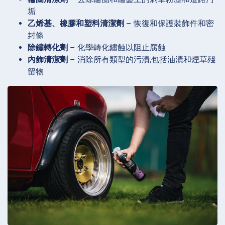
垢
乙烯基、橡膠和塑料清潔劑
– 恢復和保護裝飾件和密
封條
除鏽轉化劑
– 化學轉化鏽蝕以阻止腐蝕
內飾清潔劑
– 消除所有類型的污漬,包括油漬和煙草殘
留物