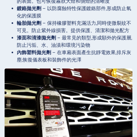
的表面。也可恢復霧狀大燈和側燈的清晰度
鍍鉻拋光劑
– 以防腐蝕特性保護鍍鉻部件,形成防止氧
化的保護膜
輪胎拋光劑
– 保持橡膠塑料充滿活力,同時使微裂紋不
可見。防止紫外線損害。提供保護、清潔和拋光配方
漆面和清漆拋光劑
– 最常見的類型,形成額外的保護層,
防止污垢、水、油漬和環境污染物
內飾塑料拋光劑
– 在車廂表面產生抗靜電效果,排斥灰
塵,恢復儀表板和裝飾件的光澤