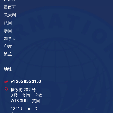
墨西哥
意大利
法国
泰国
加拿大
印度
波兰
地址
+1 205 855 3153
摄政街 207 号
3 楼，套间，伦敦
W1B 3HH，英国
1321 Upland Dr.