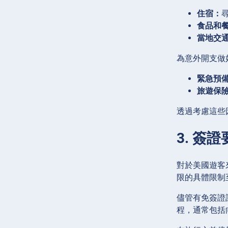
住宿：
食品和
當地交
為意外開支做
緊急預
旅遊保
透過考慮這些
3. 簽
對於美國遊客
限的具體限制至
儘管有免簽證
程，通常包括