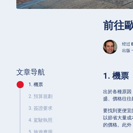
前往歐
经过
出版 十
文章导航
1. 機票
1. 機票
出於各種原因
2. 預算規劃
盛、價格往往
3. 簽證要求
要找到更便宜
以節省大量成
4. 駕駛執照
的價格。此外
5. 旅遊應用