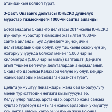
атак-данкын колдоп турат.
3-факт: Окаванго дельтасы ЮНЕСКО дүйнөлүк
мурастар тизмесиндеги 1000-чи сайтка айланды
Ботсванадагы Окаванго дельтасы 2014-жылы ЮНЕСКО
дүйнөлүк мурастар тизмесине жазылган 1000-чи
сайтка айланды. Бул дүйнөдөгү эң чоң ички
дельталардын бири болуп, суу ташкыны сезонунун эң
жогорку учурунда болжол менен 15,000 чарчы
километрди (5,800 чарчы миль) капташат. Деңизге
агып түшкөн көпчүлүк дельталардан айырмаланып,
Окаванго дарыясы Калахари чөлүнө куюлуп, кеңири
жаныбарларды камсыздаган оазисти түзөт.
Дельта укмуштуу пейзаждары жана бай биоалуулугу
менен туристтердин негизги кызыгуусуна ээ.
Келүүчүлөр пилдер, арстандар, барстар жана сансыз
куштар түрлөрүн камтыган жаныбарлардын укмуштуу
концентрациясын көрүү үчүн дүйнө жүзү боюнча