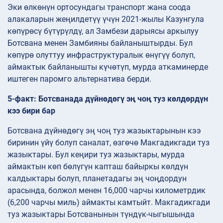
Эки өлкөнүн ортосундагы транспорт жана соода
алакаларын жеңилдетүү үчүн 2021-жылы Казунгула
көпүрөсү бүтүрүлдү, ал Замбези дарыясы аркылуу
Ботсвана менен Замбияны байланыштырды. Бул
көпүрө олуттуу инфраструктуралык өнүгүү болуп,
аймактык байланышты күчөтүп, мурда аткаминерде
иштеген паромго альтернатива берди.
5-факт: Ботсванада дүйнөдөгү эң чоң туз көлдөрдүн
кээ бири бар
Ботсвана дүйнөдөгү эң чоң туз жазыктарынын кээ
биринин үйү болуп саналат, өзгөчө Макгадикгади туз
жазыктары. Бул кеңири туз жазыктары, мурда
аймактын көп бөлүгүн капташ байыркы көлдүн
калдыктары болуп, планетадагы эң чоңдордун
арасында, болжол менен 16,000 чарчы километрдик
(6,200 чарчы миль) аймакты камтыйт. Макгадикгади
туз жазыктары Ботсванынын түндүк-чыгышында