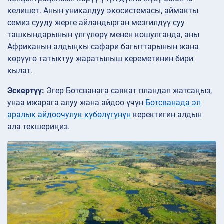
келишет. Анын уникалдуу экосистемасы, аймакты
семиз сууду жерге айландырган мезгилдүү суу
ташкындарынын үлгүлөрү менен кошулганда, аны
Африканын алдыңкы сафари багыттарынын жана
көрүүгө татыктуу жаратылыш кереметинин бири
кылат.
Эскертүү:
Эгер Ботсванага саякат пландап жатсаңыз,
унаа ижарага алуу жана айдоо үчүн
Ботсванада эл
аралык айдоочулук күбөлүгүнүн
керектигин алдын
ала текшериңиз.