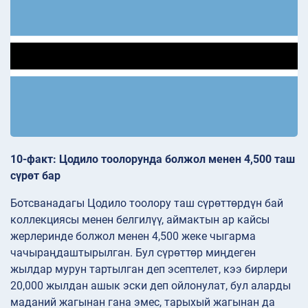
10-факт: Цодило тоолорунда болжол менен 4,500 таш
сүрөт бар
Ботсванадагы Цодило тоолору таш сүрөттөрдүн бай
коллекциясы менен белгилүү, аймактын ар кайсы
жерлеринде болжол менен 4,500 жеке чыгарма
чачыраңдаштырылган. Бул сүрөттөр миңдеген
жылдар мурун тартылган деп эсептелет, кээ бирлери
20,000 жылдан ашык эски деп ойлонулат, бул аларды
маданий жагынан гана эмес, тарыхый жагынан да