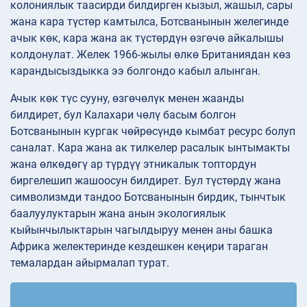
колониялык таасирди билдирген кызыл, жашыл, сары
жана кара түстөр камтылса, Ботсванынын желегинде
ачык көк, кара жана ак түстөрдүн өзгөчө айкалышы
колдонулат. Желек 1966-жылы өлкө Британиядан көз
карандысыздыкка ээ болгондо кабыл алынган.
Ачык көк түс сууну, өзгөчөлүк менен жаанды
билдирет, бул Калахари чөлү басым болгон
Ботсванынын кургак чөйрөсүндө кымбат ресурс болуп
саналат. Кара жана ак тилкелер расалык ынтымакты
жана өлкөдөгү ар түрдүү этникалык топтордун
биргелешип жашоосун билдирет. Бул түстөрдү жана
символизмди тандоо Ботсванынын бирдик, тынчтык
баалуулуктарын жана анын экологиялык
кыйынчылыктарын чагылдыруу менен аны башка
Африка желектеринде кездешкен кеңири тараган
темалардан айырмалап турат.