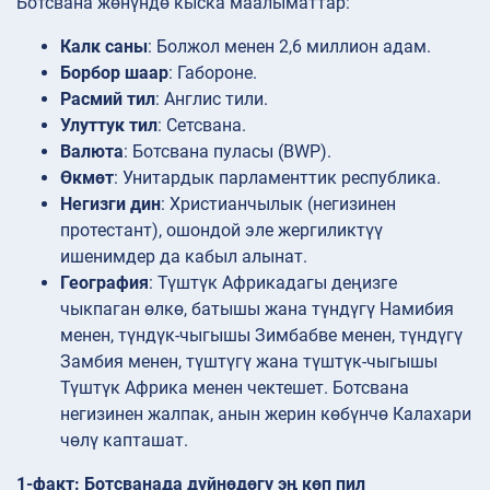
Ботсвана жөнүндө кыска маалыматтар:
Калк саны
: Болжол менен 2,6 миллион адам.
Борбор шаар
: Габороне.
Расмий тил
: Англис тили.
Улуттук тил
: Сетсвана.
Валюта
: Ботсвана пуласы (BWP).
Өкмөт
: Унитардык парламенттик республика.
Негизги дин
: Христианчылык (негизинен
протестант), ошондой эле жергиликтүү
ишенимдер да кабыл алынат.
География
: Түштүк Африкадагы деңизге
чыкпаган өлкө, батышы жана түндүгү Намибия
менен, түндүк-чыгышы Зимбабве менен, түндүгү
Замбия менен, түштүгү жана түштүк-чыгышы
Түштүк Африка менен чектешет. Ботсвана
негизинен жалпак, анын жерин көбүнчө Калахари
чөлү капташат.
1-факт: Ботсванада дүйнөдөгү эң көп пил