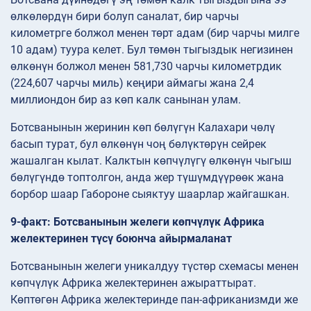
өлкөлөрдүн бири болуп саналат, бир чарчы
километрге болжол менен төрт адам (бир чарчы милге
10 адам) туура келет. Бул төмөн тыгыздык негизинен
өлкөнүн болжол менен 581,730 чарчы километрдик
(224,607 чарчы миль) кеңири аймагы жана 2,4
миллиондон бир аз көп калк санынан улам.
Ботсванынын жеринин көп бөлүгүн Калахари чөлү
басып турат, бул өлкөнүн чоң бөлүктөрүн сейрек
жашалган кылат. Калктын көпчүлүгү өлкөнүн чыгыш
бөлүгүндө топтолгон, анда жер түшүмдүүрөөк жана
борбор шаар Габороне сыяктуу шаарлар жайгашкан.
9-факт: Ботсванынын желеги көпчүлүк Африка
желектеринен түсү боюнча айырмаланат
Ботсванынын желеги уникалдуу түстөр схемасы менен
көпчүлүк Африка желектеринен ажыраттырат.
Көптөгөн Африка желектеринде пан-африканизмди же