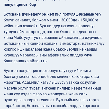
популяциясы бар
Ботсвана дүйнөдөгү эң көп пил популяциясынын үйү
болуп саналат, болжол менен 130,000дөн 150,000ге
чейин пил жашайт. Бул пилдер негизинен өлкөнүн
түндүк аймактарында, өзгөчө Окаванго дельтасы
жана Чобе улуттук паркынын айланасында жүрүшөт.
Ботсванынын кеңири жапайы аймактары, натыйжалуу
коргоо иш-чаралары жана браконьерликке каршы
күрөшүү чаралары аны африкалык пилдер үчүн
башпаанакка айлантты.
Бул көп популяция коргоонун олуттуу ийгилиги
болгону менен, ошондой эле кыйынчылыктарды да
жаратты. Адам-пил кагылышуусу узакка созулган
маселе болуп турат, анткени пилдер кээде тамак-аш
жана суу издеп фермер жерлерине жана калк
пунктарына кирип келишет. Бул кыйынчылыктарга
карабастан, Ботсванынын жаныбарларды коргоого