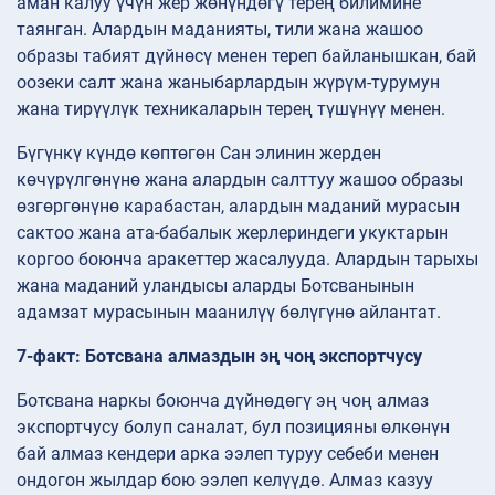
аман калуу үчүн жер жөнүндөгү терең билимине
таянган. Алардын маданияты, тили жана жашоо
образы табият дүйнөсү менен тереп байланышкан, бай
оозеки салт жана жаныбарлардын жүрүм-турумун
жана тирүүлүк техникаларын терең түшүнүү менен.
Бүгүнкү күндө көптөгөн Сан элинин жерден
көчүрүлгөнүнө жана алардын салттуу жашоо образы
өзгөргөнүнө карабастан, алардын маданий мурасын
сактоо жана ата-бабалык жерлериндеги укуктарын
коргоо боюнча аракеттер жасалууда. Алардын тарыхы
жана маданий уландысы аларды Ботсванынын
адамзат мурасынын маанилүү бөлүгүнө айлантат.
7-факт: Ботсвана алмаздын эң чоң экспортчусу
Ботсвана наркы боюнча дүйнөдөгү эң чоң алмаз
экспортчусу болуп саналат, бул позицияны өлкөнүн
бай алмаз кендери арка ээлеп туруу себеби менен
ондогон жылдар бою ээлеп келүүдө. Алмаз казуу