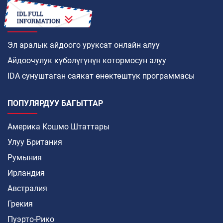
КАНТИП
Эл аралык айдоого уруксат онлайн алуу
Айдоочулук күбөлүгүнүн котормосун алуу
IDA сунуштаган саякат өнөктөштүк программасы
ПОПУЛЯРДУУ БАГЫТТАР
Америка Кошмо Штаттары
Улуу Британия
Румыния
Ирландия
Австралия
Грекия
Пуэрто-Рико