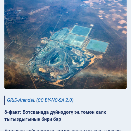
GRID-Arendal
,
(CC BY-NC-SA 2.0)
8-факт: Ботсванада дүйнөдөгү эң төмөн калк
тыгыздыгынын бири бар
Ботсвана дүйнөдөгү эң төмөн калк тыгыздыгына ээ