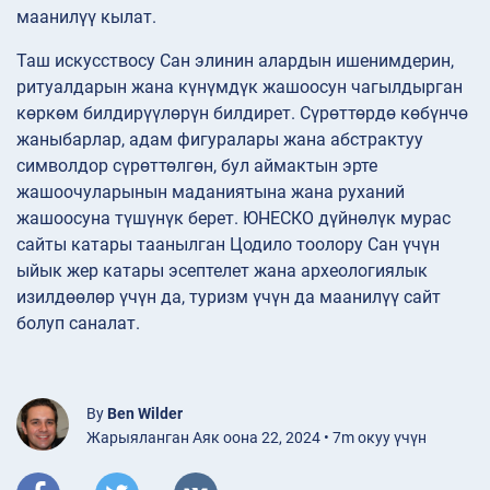
маанилүү кылат.
Таш искусствосу Сан элинин алардын ишенимдерин,
ритуалдарын жана күнүмдүк жашоосун чагылдырган
көркөм билдирүүлөрүн билдирет. Сүрөттөрдө көбүнчө
жаныбарлар, адам фигуралары жана абстрактуу
символдор сүрөттөлгөн, бул аймактын эрте
жашоочуларынын маданиятына жана руханий
жашоосуна түшүнүк берет. ЮНЕСКО дүйнөлүк мурас
сайты катары таанылган Цодило тоолору Сан үчүн
ыйык жер катары эсептелет жана археологиялык
изилдөөлөр үчүн да, туризм үчүн да маанилүү сайт
болуп саналат.
By
Ben Wilder
Жарыяланган Аяк оона 22, 2024 • 7m окуу үчүн