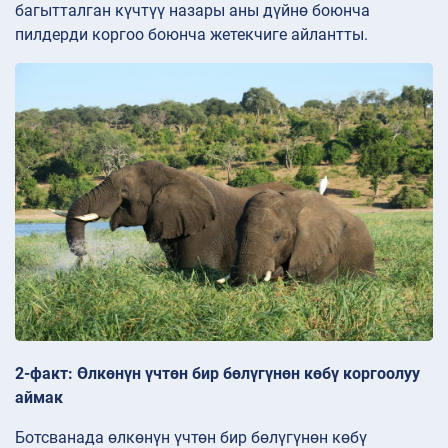
багытталган күчтүү назары аны дүйнө боюнча
пилдерди коргоо боюнча жетекчиге айлантты.
2-факт: Өлкөнүн үчтөн бир бөлүгүнөн көбү коргоолуу
аймак
Ботсванада өлкөнүн үчтөн бир бөлүгүнөн көбү