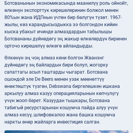
Ботсванынын экономикасында маанилүү роль ойнойт,
өлкөнүн экспорттук кирешелеринин болжол менен
80%ын жана ИДПнын үчтөн бир бөлүгүн түзөт. 1967-
жылы, көз карандысыздыкка ээ болгондон кийин
кыска убакыт ичинде алмаздардын табылышы
Ботсвананы дүйнөдөгү эң жакыр өлкөлөрдүн биринен
орточо кирешелүү өлкөгө айландырды.
Өлкөнүн эң чоң алмаз кени болгон Жванэнг
дүйнөдөгү эң байлардын бири болуп, жогорку
сапаттагы асыл таштарды чыгарат. Ботсвана
ошондой эле De Beers менен узак мөөнөттүү
өнөктөштүк түзгөн, Debswana биргелешкен ишкана
аркылуу алмаз казуу операцияларынын көпчүлүгү
үчүн жооп берет. Казуудан тышкары, Ботсвана
табигый ресурстарынан кошумча пайда алуу үчүн
алмаз кесүү, шлифовкалоо жана башка кошумча
наркты өнөр жайларга инвестиция салган.