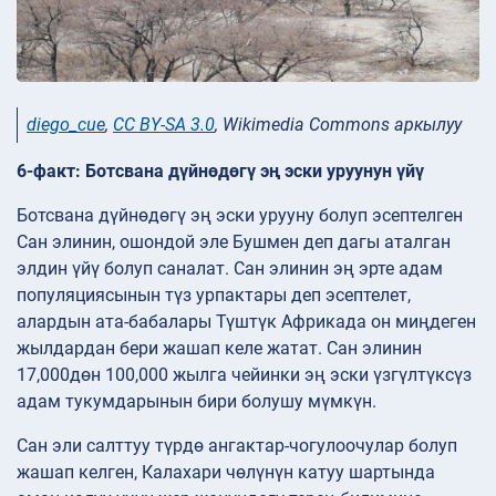
diego_cue
,
CC BY-SA 3.0
, Wikimedia Commons аркылуу
6-факт: Ботсвана дүйнөдөгү эң эски уруунун үйү
Ботсвана дүйнөдөгү эң эски урууну болуп эсептелген
Сан элинин, ошондой эле Бушмен деп дагы аталган
элдин үйү болуп саналат. Сан элинин эң эрте адам
популяциясынын түз урпактары деп эсептелет,
алардын ата-бабалары Түштүк Африкада он миңдеген
жылдардан бери жашап келе жатат. Сан элинин
17,000дөн 100,000 жылга чейинки эң эски үзгүлтүксүз
адам тукумдарынын бири болушу мүмкүн.
Сан эли салттуу түрдө ангактар-чогулоочулар болуп
жашап келген, Калахари чөлүнүн катуу шартында