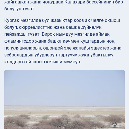
жайгашкан жана чоңураак Калахари бассейнинин бир
бөлүгүн түзөт.
Кургак мезгилде бул жазыктар кооз ак чөлгө окшош
болуп, сюрреалисттик жана башка дүйнөлүк
пейзажды түзөт. Бирок нымдуу мезгилде аймак
фламингодор жана башка көчмөн куштардын чоң
популяцияларын, ошондой эле жапайы эшектер жана
зебралардын үйүрлөрүн тартуучу жука убактылуу
көлдөргө айланып кетиши мүмкүн.