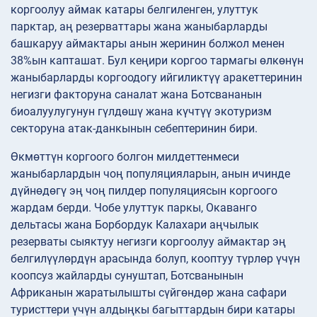
коргоолуу аймак катары белгиленген, улуттук
парктар, аң резерваттары жана жаныбарларды
башкаруу аймактары анын жеринин болжол менен
38%ын капташат. Бул кеңири коргоо тармагы өлкөнүн
жаныбарларды коргоодогу ийгиликтүү аракеттеринин
негизги факторуна саналат жана Ботсвананын
биоалуулугунун гүлдөшү жана күчтүү экотуризм
секторуна атак-данкынын себептеринин бири.
Өкмөттүн коргоого болгон милдеттенмеси
жаныбарлардын чоң популяцияларын, анын ичинде
дүйнөдөгү эң чоң пилдер популяциясын коргоого
жардам берди. Чобе улуттук паркы, Окаванго
дельтасы жана Борбордук Калахари аңчылык
резерваты сыяктуу негизги коргоолуу аймактар эң
белгилүүлөрдүн арасында болуп, кооптуу түрлөр үчүн
коопсуз жайларды сунуштап, Ботсванынын
Африканын жаратылышты сүйгөндөр жана сафари
туристтери үчүн алдыңкы багыттардын бири катары