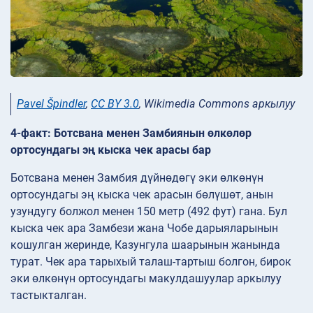
Pavel Špindler
,
CC BY 3.0
, Wikimedia Commons аркылуу
4-факт: Ботсвана менен Замбиянын өлкөлөр
ортосундагы эң кыска чек арасы бар
Ботсвана менен Замбия дүйнөдөгү эки өлкөнүн
ортосундагы эң кыска чек арасын бөлүшөт, анын
узундугу болжол менен 150 метр (492 фут) гана. Бул
кыска чек ара Замбези жана Чобе дарыяларынын
кошулган жеринде, Казунгула шаарынын жанында
турат. Чек ара тарыхый талаш-тартыш болгон, бирок
эки өлкөнүн ортосундагы макулдашуулар аркылуу
тастыкталган.