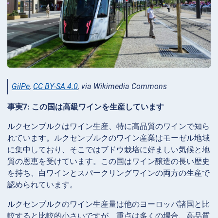
GilPe
,
CC BY-SA 4.0
, via Wikimedia Commons
事実7: この国は高級ワインを生産しています
ルクセンブルクはワイン生産、特に高品質のワインで知ら
れています。ルクセンブルクのワイン産業はモーゼル地域
に集中しており、そこではブドウ栽培に好ましい気候と地
質の恩恵を受けています。この国はワイン醸造の長い歴史
を持ち、白ワインとスパークリングワインの両方の生産で
認められています。
ルクセンブルクのワイン生産量は他のヨーロッパ諸国と比
較すると比較的小さいですが、重点は多くの場合、高品質