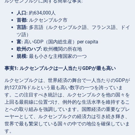
ルクセンブルクに関する簡単な事実:
人口:
約634,000人
首都:
ルクセンブルク市
言語:
多言語（ルクセンブルク語、フランス語、ドイ
ツ語）
富:
高いGDP（国内総生産）per capita
欧州のハブ:
欧州機関の所在地
規模:
最も小さな主権国家の一つ
事実1: ルクセンブルクは一人当たりGDPが最も高い
ルクセンブルクは、世界経済の舞台で一人当たりのGDPが
約127,076ドルという最も高い数字の一つを誇っていま
す。この注目すべき統計は、ルクセンブルクを他の国々を
上回る最前線に位置づけ、例外的な生活水準を維持するこ
とへの取り組みを強調しています。国際経済の重要なプレ
ーヤーとして、ルクセンブルクの経済力は引き続き輝き、
世界で最も繁栄している国々の中での地位を確保していま
す。