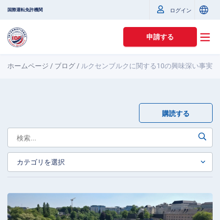
国際運転免許機関
ログイン
申請する
ホームページ
/
ブログ
/
ルクセンブルクに関する10の興味深い事実
購読する