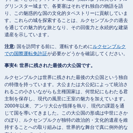
グリンスター城まで、各要塞はそれぞれ独自の物語を語
り、この魅惑的な国の文化的タペストリーに貢献していま
す。これらの城を探索することは、ルクセンブルクの過去
を通じての魅力的な旅となり、その回復力と永続的な建築
遺産を示しています。
注意:
国を訪問する前に、運転するために
ルクセンブルク
での国際運転免許証
が必要かどうかを確認してください。
事実4: 世界に残された最後の大公国です。
ルクセンブルクは世界に残された最後の大公国という独自
の特徴を持っています。大公または大公妃によって統治さ
れるこの小さいながらも主権国家は、何世紀にもわたる君
主制を保存し、現代の風景に王室の魅力を加えています。
2000年以来、アンリ大公が指揮を執り、現代の課題を通
じて国を導いてきました。この大公国の形成は中世にさか
のぼり、ルクセンブルクが独特の政治的・文化的遺産を維
持することへの取り組みは、世界的な舞台で真に例外的な