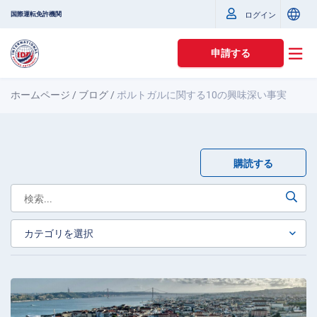
国際運転免許機関
ログイン
申請する
ホームページ
/
ブログ
/
ポルトガルに関する10の興味深い事実
購読する