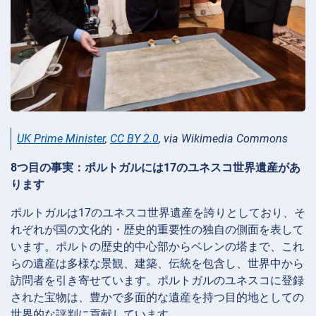
UK Prime Minister
,
CC BY 2.0
, via Wikimedia Commons
8つ目の事実：ポルトガルには17のユネスコ世界遺産があ
ります
ポルトガルは17のユネスコ世界遺産を誇りとしており、そ
れぞれが国の文化的・歴史的重要性の独自の側面を表して
います。ポルトの歴史的中心部からベレンの塔まで、これ
らの遺産は多様な景観、建築、伝統を包含し、世界中から
訪問者を引き寄せています。ポルトガルのユネスコに登録
された宝物は、豊かで多面的な遺産を持つ目的地としての
世界的な評判に貢献しています。