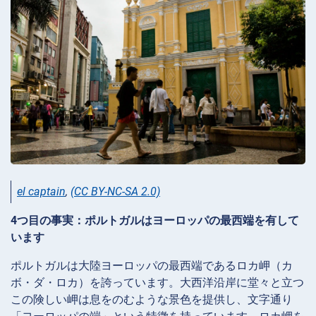
el captain
,
(CC BY-NC-SA 2.0)
4つ目の事実：ポルトガルはヨーロッパの最西端を有して
います
ポルトガルは大陸ヨーロッパの最西端であるロカ岬（カ
ボ・ダ・ロカ）を誇っています。大西洋沿岸に堂々と立つ
この険しい岬は息をのむような景色を提供し、文字通り