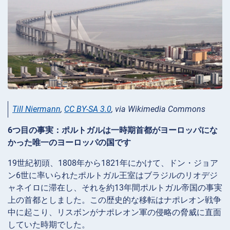
Till Niermann
,
CC BY-SA 3.0
, via Wikimedia Commons
6つ目の事実：ポルトガルは一時期首都がヨーロッパにな
かった唯一のヨーロッパの国です
19世紀初頭、1808年から1821年にかけて、ドン・ジョア
ン6世に率いられたポルトガル王室はブラジルのリオデジ
ャネイロに滞在し、それを約13年間ポルトガル帝国の事実
上の首都としました。この歴史的な移転はナポレオン戦争
中に起こり、リスボンがナポレオン軍の侵略の脅威に直面
していた時期でした。