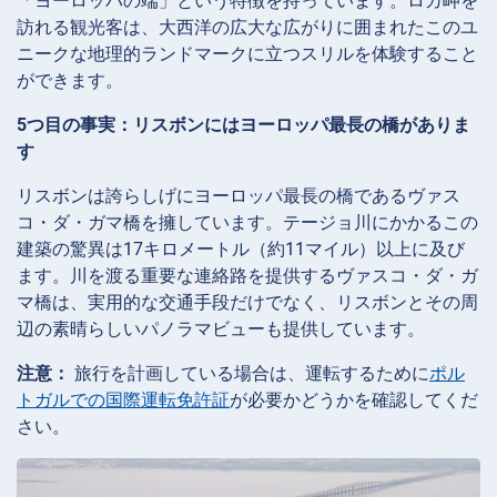
「ヨーロッパの端」という特徴を持っています。ロカ岬を
訪れる観光客は、大西洋の広大な広がりに囲まれたこのユ
ニークな地理的ランドマークに立つスリルを体験すること
ができます。
5つ目の事実：リスボンにはヨーロッパ最長の橋がありま
す
リスボンは誇らしげにヨーロッパ最長の橋であるヴァス
コ・ダ・ガマ橋を擁しています。テージョ川にかかるこの
建築の驚異は17キロメートル（約11マイル）以上に及び
ます。川を渡る重要な連絡路を提供するヴァスコ・ダ・ガ
マ橋は、実用的な交通手段だけでなく、リスボンとその周
辺の素晴らしいパノラマビューも提供しています。
注意：
旅行を計画している場合は、運転するために
ポル
トガルでの国際運転免許証
が必要かどうかを確認してくだ
さい。