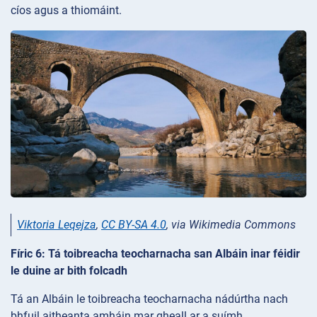
cíos agus a thiomáint.
Viktoria Leqejza
,
CC BY-SA 4.0
, via Wikimedia Commons
Fíric 6: Tá toibreacha teocharnacha san Albáin inar féidir
le duine ar bith folcadh
Tá an Albáin le toibreacha teocharnacha nádúrtha nach
bhfuil aitheanta amháin mar gheall ar a suímh