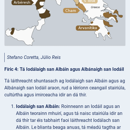
Stefano Coretta, Júlio Reis
Fíric 4: Tá Iodálaigh san Albáin agus Albánaigh san Iodáil
Tá láithreacht shuntasach ag Iodálaigh san Albáin agus ag
Albánaigh san Iodáil araon, rud a léiríonn ceangail stairiúla,
cultúrtha agus imirceacha idir an dá thír.
Iodálaigh san Albáin:
Roinneann an Iodáil agus an
Albáin teorainn mhuirí, agus tá naisc stairiúla idir an
dá thír tar éis tabhairt faoi láithreacht Iodálach san
Albáin. Le blianta beaga anuas, tá méadú tagtha ar