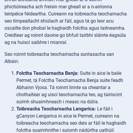
phictiúireacha ach freisin mar gheall ar a n-airíonna
teiripéice féideartha. Cuireann na toibreacha teocharnacha
seo timpeallacht shiúlach ar fáil, agus tá go leor acu
oscailte don phobal le haghaidh folctha agus taitneamha.
Creidtear ag roinnt daoine go bhfuil tairbhí sláinte éagsúla
ag na huiscí saibhre i mianraí.
Seo roinnt toibreacha teocharnacha suntasacha san
Albáin:
Folctha Teocharnacha Benja:
Suite in aice le baile
Permet, tá Folctha Teocharnacha Benja suite feadh
Abhainn Vjosa. Tá roinnt linnte sa cheantar a
chothaítear ag uiscí teocharnacha teo, ag tairiscint
suímh shuaimhneach i measc na dúlra.
Toibreacha Teocharnacha Lengarica:
Le fáil i
gCanyon Lengarica in aice le Permet, cuireann na
toibreacha teocharnacha seo deis ar fáil le haghaidh
folctha suaimhnithe i suíomh nádúrtha uathúil.