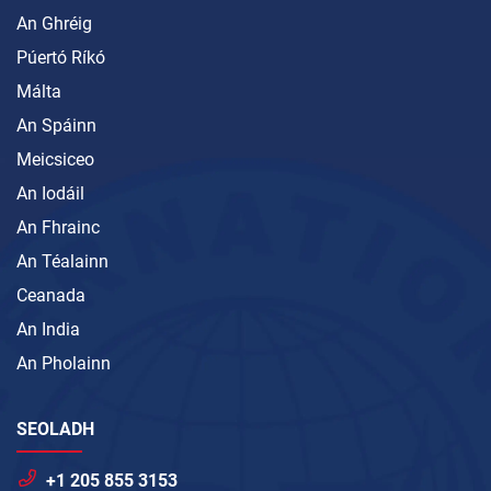
An Ghréig
Púertó Ríkó
Málta
An Spáinn
Meicsiceo
An Iodáil
An Fhrainc
An Téalainn
Ceanada
An India
An Pholainn
SEOLADH
+1 205 855 3153