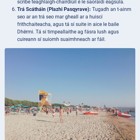
scríbe teaghlaigh-chairdiúil é le saoráidí éagsúla.
Trá Scátháin (Plazhi Pasqyrave):
Tugadh an t-ainm
seo ar an trá seo mar gheall ar a huiscí
frithchaiteacha, agus tá sí suite in aice le baile
Dhërmi. Tá sí timpeallaithe ag fásra lush agus
cuireann sí suíomh suaimhneach ar fáil.