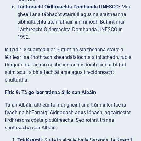
Láithreacht Oidhreachta Domhanda UNESCO:
Mar
gheall ar a tábhacht stairiúil agus na sraitheanna
sibhialtachta atá i láthair, ainmníodh Butrint mar
Láithreacht Oidhreachta Domhanda UNESCO in
1992.
Is féidir le cuairteoirí ar Butrint na sraitheanna staire a
léirítear ina fhothrach sheandálaíochta a iniúchadh, rud a
fhágann gur ceann scríbe iontach é dóibh siúd a bhfuil
suim acu i sibhialtachtaí ársa agus i n-oidhreacht
chultúrtha.
Fíric 9: Tá go leor tránna áille san Albáin
Tá an Albáin aitheanta mar gheall ar a tránna iontacha
feadh na bhFarraigí Aidriadach agus Iónach, ag tairiscint
tírdhreacha cósta pictiúireacha. Seo roinnt tránna
suntasacha san Albáin:
Trá Ksamil:
Suite in aice le baile Saranda, tá Ksamil