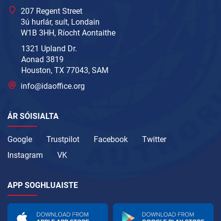
207 Regent Street
3ú hurlár, suít, Londain
W1B 3HH, Ríocht Aontaithe
1321 Upland Dr.
Aonad 3819
Houston, TX 77043, SAM
info@idaoffice.org
ÁR SÓISIALTA
Google
Trustpilot
Facebook
Twitter
Instagram
VK
APP SOGHLUAISTE