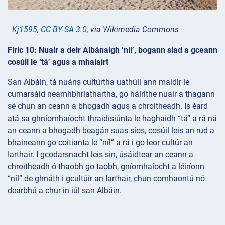
Kj1595
,
CC BY-SA 3.0
, via Wikimedia Commons
Fíric 10: Nuair a deir Albánaigh ‘níl’, bogann siad a gceann
cosúil le ‘tá’ agus a mhalairt
San Albáin, tá nuáns cultúrtha uathúil ann maidir le
cumarsáid neamhbhriathartha, go háirithe nuair a thagann
sé chun an ceann a bhogadh agus a chroitheadh. Is éard
atá sa ghníomhaíocht thraidisiúnta le haghaidh “tá” a rá ná
an ceann a bhogadh beagán suas síos, cosúil leis an rud a
bhaineann go coitianta le “níl” a rá i go leor cultúr an
Iarthair. I gcodarsnacht leis sin, úsáidtear an ceann a
chroitheadh ó thaobh go taobh, gníomhaíocht a léiríonn
“níl” de ghnáth i gcultúir an Iarthair, chun comhaontú nó
dearbhú a chur in iúl san Albáin.