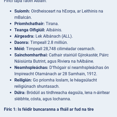
Fíricí tapa faoin Albáin:
Suíomh:
Oirdheisceart na hEorpa, ar Leithinis na
mBalcán.
Príomhchathair:
Tirana.
Teanga Oifigiúil:
Albáinis.
Airgeadra:
Lek Albánach (ALL).
Daonra:
Timpeall 2.8 milliún.
Méid:
Timpeall 28,748 ciliméadar cearnach.
Sainchomharthaí:
Cathair stairiúil Gjirokastër, Páirc
Náisiúnta Butrint, agus Riviera na hAlbáine.
Neamhspleáchas:
D’fhógair sí neamhspleáchas ón
Impireacht Otamánach ar 28 Samhain, 1912.
Reiligiún:
Go príomha Ioslam, le héagsúlacht
reiligiúnach shuntasach.
Dúlra:
Bródúil as tírdhreacha éagsúla, lena n-áirítear
sléibhte, cósta, agus lochanna.
Fíric 1: Is féidir buncaranna a fháil ar fud na tíre