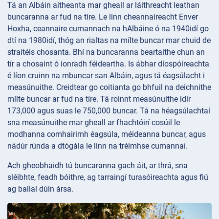
Tá an Albáin aitheanta mar gheall ar láithreacht leathan
buncaranna ar fud na tíre. Le linn cheannaireacht Enver
Hoxha, ceannaire cumannach na hAlbáine ó na 1940idí go
dtí na 1980idí, thóg an rialtas na mílte buncar mar chuid de
straitéis chosanta. Bhí na buncaranna beartaithe chun an
tír a chosaint ó ionradh féideartha. Is ábhar díospóireachta
é líon cruinn na mbuncar san Albáin, agus tá éagsúlacht i
measúnuithe. Creidtear go coitianta go bhfuil na deichnithe
mílte buncar ar fud na tíre. Tá roinnt measúnuithe idir
173,000 agus suas le 750,000 buncar. Tá na héagsúlachtaí
sna measúnuithe mar gheall ar fhachtóirí cosúil le
modhanna comhairimh éagsúla, méideanna buncar, agus
nádúr rúnda a dtógála le linn na tréimhse cumannaí.
Ach gheobhaidh tú buncaranna gach áit, ar thrá, sna
sléibhte, feadh bóithre, ag tarraingí turasóireachta agus fiú
ag ballaí dúin ársa.