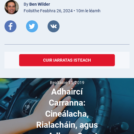
By
Ben Wilder
Foilsithe Feabhra 26, 2024 • 10m le léamh
CUIR IARRATAS ISTEACH
Bealtaine 13, 2019
Adhaircí
Carranna:
Cineálacha,
Rialacháin, agus