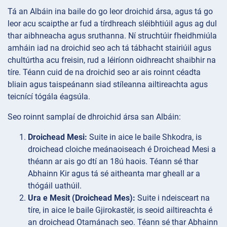
Tá an Albáin ina baile do go leor droichid ársa, agus tá go
leor acu scaipthe ar fud a tírdhreach sléibhtiúil agus ag dul
thar aibhneacha agus sruthanna. Ní struchtúir fheidhmiúla
amháin iad na droichid seo ach tá tábhacht stairiúil agus
chultúrtha acu freisin, rud a léiríonn oidhreacht shaibhir na
tíre. Téann cuid de na droichid seo ar ais roinnt céadta
bliain agus taispeánann siad stíleanna ailtireachta agus
teicnící tógála éagsúla.
Seo roinnt samplaí de dhroichid ársa san Albáin:
Droichead Mesi:
Suite in aice le baile Shkodra, is
droichead cloiche meánaoiseach é Droichead Mesi a
théann ar ais go dtí an 18ú haois. Téann sé thar
Abhainn Kir agus tá sé aitheanta mar gheall ar a
thógáil uathúil.
Ura e Mesit (Droichead Mes):
Suite i ndeisceart na
tíre, in aice le baile Gjirokastër, is seoid ailtireachta é
an droichead Otamánach seo. Téann sé thar Abhainn