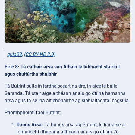
gula08
,
(CC BY-ND 2.0)
Fíric 8: Tá cathair ársa san Albáin le tábhacht stairiúil
agus chultúrtha shaibhir
Tá Butrint suite in iardheisceart na tíre, in aice le baile
Saranda. Tá stair aige a théann ar ais go dtí na hamanna
ársa agus tá sé ina áit chónaithe ag sibhialtachtaí éagsúla.
Príomhphointí faoi Butrint:
Bunús Ársa:
Tá bunús ársa ag Butrint, le fianaise ar
lonnaíocht dhaonna a théann ar ais go dtí an 7ú