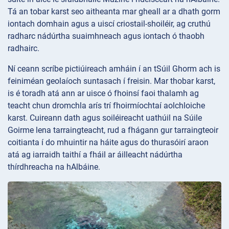
Tá an tobar karst seo aitheanta mar gheall ar a dhath gorm
iontach domhain agus a uiscí criostail-shoiléir, ag cruthú
radharc nádúrtha suaimhneach agus iontach ó thaobh
radhairc.
Ní ceann scríbe pictiúireach amháin í an tSúil Ghorm ach is
feiniméan geolaíoch suntasach í freisin. Mar thobar karst,
is é toradh atá ann ar uisce ó fhoinsí faoi thalamh ag
teacht chun dromchla arís trí fhoirmíochtaí aolchloiche
karst. Cuireann dath agus soiléireacht uathúil na Súile
Goirme lena tarraingteacht, rud a fhágann gur tarraingteoir
coitianta í do mhuintir na háite agus do thurasóirí araon
atá ag iarraidh taithí a fháil ar áilleacht nádúrtha
thírdhreacha na hAlbáine.