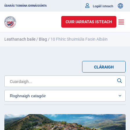
Logáil isteach
ÚDARÁS TIOMÁNA IDIRNÁISIÚNTA
CUIR IARRATAS ISTEACH
Leathanach baile
/
Blag
/
10 Fhíric Shuimiúla Faoin Albáin
CLÁRAIGH