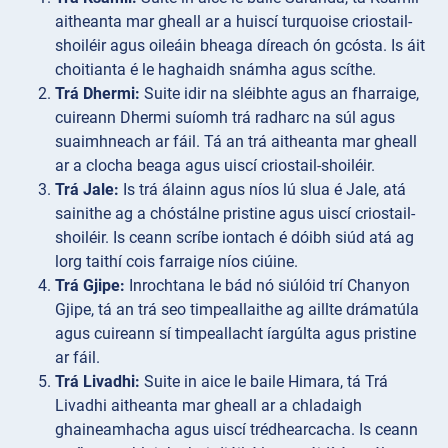
aitheanta mar gheall ar a huiscí turquoise criostail-
shoiléir agus oileáin bheaga díreach ón gcósta. Is áit
choitianta é le haghaidh snámha agus scíthe.
Trá Dhermi:
Suite idir na sléibhte agus an fharraige,
cuireann Dhermi suíomh trá radharc na súl agus
suaimhneach ar fáil. Tá an trá aitheanta mar gheall
ar a clocha beaga agus uiscí criostail-shoiléir.
Trá Jale:
Is trá álainn agus níos lú slua é Jale, atá
sainithe ag a chóstálne pristine agus uiscí criostail-
shoiléir. Is ceann scríbe iontach é dóibh siúd atá ag
lorg taithí cois farraige níos ciúine.
Trá Gjipe:
Inrochtana le bád nó siúlóid trí Chanyon
Gjipe, tá an trá seo timpeallaithe ag aillte drámatúla
agus cuireann sí timpeallacht íargúlta agus pristine
ar fáil.
Trá Livadhi:
Suite in aice le baile Himara, tá Trá
Livadhi aitheanta mar gheall ar a chladaigh
ghaineamhacha agus uiscí trédhearcacha. Is ceann