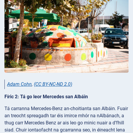
Adam Cohn
,
(CC BY-NC-ND 2.0)
Fíric 2: Tá go leor Mercedes san Albáin
Tá carranna Mercedes-Benz an-choitianta san Albáin. Fuair
an treocht spreagadh tar éis imirce mhór na nAlbánach, a
thug carr Mercedes Benz ar ais leo go minic nuair a d’fhill
siad. Chuir iontaofacht na gcarranna seo, in éineacht lena