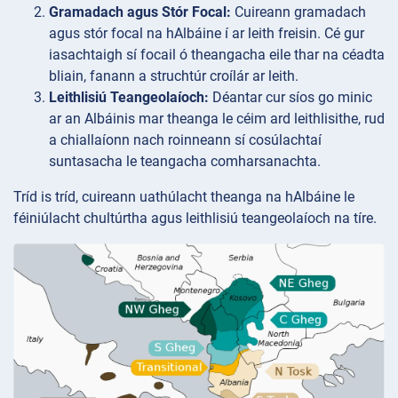
Gramadach agus Stór Focal:
Cuireann gramadach
agus stór focal na hAlbáine í ar leith freisin. Cé gur
iasachtaigh sí focail ó theangacha eile thar na céadta
bliain, fanann a struchtúr croílár ar leith.
Leithlisiú Teangeolaíoch:
Déantar cur síos go minic
ar an Albáinis mar theanga le céim ard leithlisithe, rud
a chiallaíonn nach roinneann sí cosúlachtaí
suntasacha le teangacha comharsanachta.
Tríd is tríd, cuireann uathúlacht theanga na hAlbáine le
féiniúlacht chultúrtha agus leithlisiú teangeolaíoch na tíre.