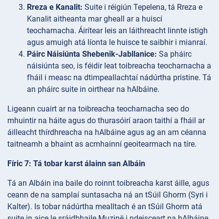
Rreza e Kanalit:
Suite i réigiún Tepelena, tá Rreza e
Kanalit aitheanta mar gheall ar a huiscí
teocharnacha. Áirítear leis an láithreacht linnte istigh
agus amuigh atá líonta le huisce te saibhir i mianraí.
Páirc Náisiúnta Shebenik-Jabllanice:
Sa pháirc
náisiúnta seo, is féidir leat toibreacha teocharnacha a
fháil i measc na dtimpeallachtaí nádúrtha pristine. Tá
an pháirc suite in oirthear na hAlbáine.
Ligeann cuairt ar na toibreacha teocharnacha seo do
mhuintir na háite agus do thurasóirí araon taithí a fháil ar
áilleacht thírdhreacha na hAlbáine agus ag an am céanna
taitneamh a bhaint as acmhainní geoitearmach na tíre.
Fíric 7: Tá tobar karst álainn san Albáin
Tá an Albáin ina baile do roinnt toibreacha karst áille, agus
ceann de na samplaí suntasacha ná an tSúil Ghorm (Syri i
Kalter). Is tobar nádúrtha mealltach é an tSúil Ghorm atá
suite in aice le sráidbhaile Muzinë i ndeisceart na hAlbáine.