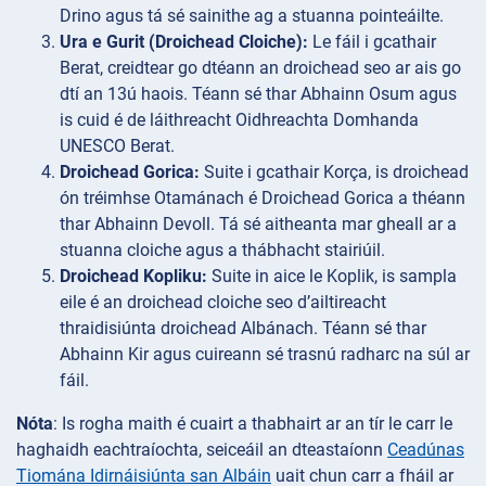
Drino agus tá sé sainithe ag a stuanna pointeáilte.
Ura e Gurit (Droichead Cloiche):
Le fáil i gcathair
Berat, creidtear go dtéann an droichead seo ar ais go
dtí an 13ú haois. Téann sé thar Abhainn Osum agus
is cuid é de láithreacht Oidhreachta Domhanda
UNESCO Berat.
Droichead Gorica:
Suite i gcathair Korça, is droichead
ón tréimhse Otamánach é Droichead Gorica a théann
thar Abhainn Devoll. Tá sé aitheanta mar gheall ar a
stuanna cloiche agus a thábhacht stairiúil.
Droichead Kopliku:
Suite in aice le Koplik, is sampla
eile é an droichead cloiche seo d’ailtireacht
thraidisiúnta droichead Albánach. Téann sé thar
Abhainn Kir agus cuireann sé trasnú radharc na súl ar
fáil.
Nóta
: Is rogha maith é cuairt a thabhairt ar an tír le carr le
haghaidh eachtraíochta, seiceáil an dteastaíonn
Ceadúnas
Tiomána Idirnáisiúnta san Albáin
uait chun carr a fháil ar