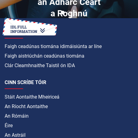
an Adharc Ceart
a Roghnú
CONAS A
Faigh ceadúnas tiomána idirnáisiúnta ar líne
Faigh aistriúchán ceadúnas tiomána
Clár Cleamhnaithe Taistil ón IDA
CINN SCRÍBE TÓIR
Stáit Aontaithe Mheiriceá
An Ríocht Aontaithe
An Rómáin
Éire
An Astráil