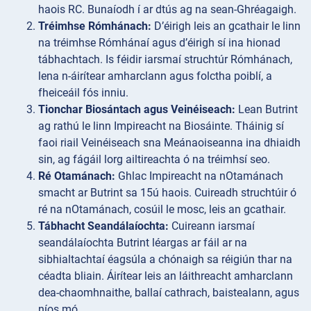
haois RC. Bunaíodh í ar dtús ag na sean-Ghréagaigh.
Tréimhse Rómhánach:
D’éirigh leis an gcathair le linn
na tréimhse Rómhánaí agus d’éirigh sí ina hionad
tábhachtach. Is féidir iarsmaí struchtúr Rómhánach,
lena n-áirítear amharclann agus folctha poiblí, a
fheiceáil fós inniu.
Tionchar Biosántach agus Veinéiseach:
Lean Butrint
ag rathú le linn Impireacht na Biosáinte. Tháinig sí
faoi riail Veinéiseach sna Meánaoiseanna ina dhiaidh
sin, ag fágáil lorg ailtireachta ó na tréimhsí seo.
Ré Otamánach:
Ghlac Impireacht na nOtamánach
smacht ar Butrint sa 15ú haois. Cuireadh struchtúir ó
ré na nOtamánach, cosúil le mosc, leis an gcathair.
Tábhacht Seandálaíochta:
Cuireann iarsmaí
seandálaíochta Butrint léargas ar fáil ar na
sibhialtachtaí éagsúla a chónaigh sa réigiún thar na
céadta bliain. Áirítear leis an láithreacht amharclann
dea-chaomhnaithe, ballaí cathrach, baistealann, agus
níos mó.