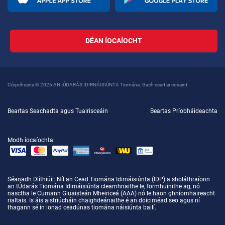
DÉAN ÍOCAÍOCHT
Cóipchearta © 2026 AN tÚDARÁS IDIRNÁISIÚNTA Tiomána. Gach ceart ar cosaint
Beartas Seachadta agus Tuairisceáin
Beartas Príobháideachta
Modh íocaíochta:
Séanadh Dlíthiúil
: Níl an Cead Tiomána Idirnáisiúnta (IDP) a sholáthraíonn
an tÚdarás Tiomána Idirnáisiúnta cleamhnaithe le, formhuinithe ag, nó
nasctha le Cumann Gluaisteán Mheiriceá (AAA) nó le haon ghníomhaireacht
rialtais. Is áis aistriúcháin chaighdeánaithe é an doiciméad seo agus ní
thagann sé in ionad ceadúnas tiomána náisiúnta bailí.