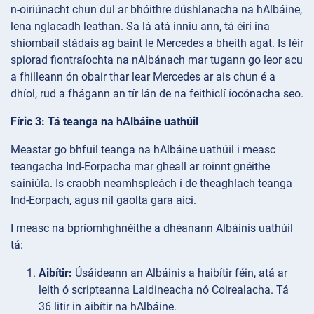
n-oiriúnacht chun dul ar bhóithre dúshlanacha na hAlbáine,
lena nglacadh leathan. Sa lá atá inniu ann, tá éirí ina
shiombail stádais ag baint le Mercedes a bheith agat. Is léir
spiorad fiontraíochta na nAlbánach mar tugann go leor acu
a fhilleann ón obair thar lear Mercedes ar ais chun é a
dhíol, rud a fhágann an tír lán de na feithiclí íocónacha seo.
Fíric 3: Tá teanga na hAlbáine uathúil
Meastar go bhfuil teanga na hAlbáine uathúil i measc
teangacha Ind-Eorpacha mar gheall ar roinnt gnéithe
sainiúla. Is craobh neamhspleách í de theaghlach teanga
Ind-Eorpach, agus níl gaolta gara aici.
I measc na bpríomhghnéithe a dhéanann Albáinis uathúil
tá:
Aibítir:
Úsáideann an Albáinis a haibítir féin, atá ar
leith ó scripteanna Laidineacha nó Coirealacha. Tá
36 litir in aibítir na hAlbáine.