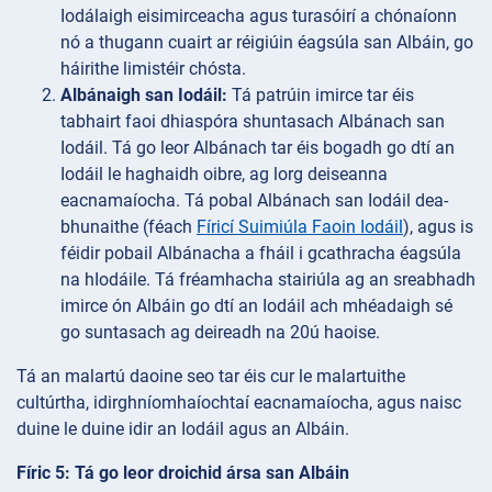
Iodálaigh eisimirceacha agus turasóirí a chónaíonn
nó a thugann cuairt ar réigiúin éagsúla san Albáin, go
háirithe limistéir chósta.
Albánaigh san Iodáil:
Tá patrúin imirce tar éis
tabhairt faoi dhiaspóra shuntasach Albánach san
Iodáil. Tá go leor Albánach tar éis bogadh go dtí an
Iodáil le haghaidh oibre, ag lorg deiseanna
eacnamaíocha. Tá pobal Albánach san Iodáil dea-
bhunaithe (féach
Fíricí Suimiúla Faoin Iodáil
), agus is
féidir pobail Albánacha a fháil i gcathracha éagsúla
na hIodáile. Tá fréamhacha stairiúla ag an sreabhadh
imirce ón Albáin go dtí an Iodáil ach mhéadaigh sé
go suntasach ag deireadh na 20ú haoise.
Tá an malartú daoine seo tar éis cur le malartuithe
cultúrtha, idirghníomhaíochtaí eacnamaíocha, agus naisc
duine le duine idir an Iodáil agus an Albáin.
Fíric 5: Tá go leor droichid ársa san Albáin