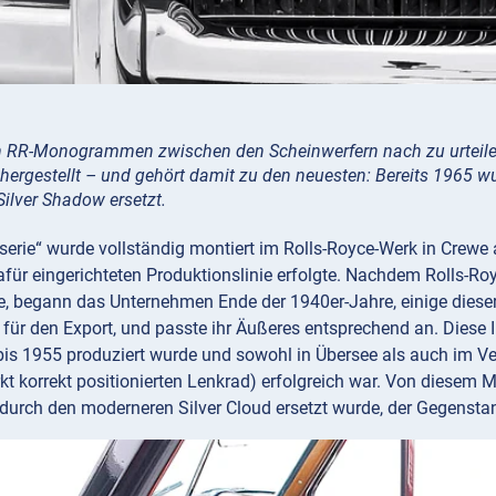
 RR-Monogrammen zwischen den Scheinwerfern nach zu urteilen,
hergestellt – und gehört damit zu den neuesten: Bereits 1965 w
ilver Shadow ersetzt.
erie“ wurde vollständig montiert im Rolls-Royce-Werk in Crewe 
dafür eingerichteten Produktionslinie erfolgte. Nachdem Rolls-
te, begann das Unternehmen Ende der 1940er-Jahre, einige diese
für den Export, und passte ihr Äußeres entsprechend an. Diese In
bis 1955 produziert wurde und sowohl in Übersee als auch im Ve
kt korrekt positionierten Lenkrad) erfolgreich war. Von diesem M
durch den moderneren Silver Cloud ersetzt wurde, der Gegenstan