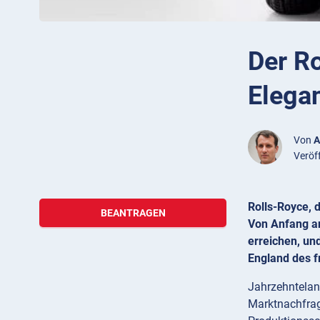
Der Ro
Elega
Von
A
Veröf
Rolls-Royce, d
BEANTRAGEN
Von Anfang an
erreichen, un
England des f
Jahrzehntelang
Marktnachfrage