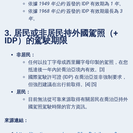
依據
1949 年公約
簽發的 IDP 有效期為
1 年
。
依據
1968 年公約
簽發的 IDP 有效期最長為
3
年
。
3. 居民或非居民持外國駕照（+
IDP）的駕駛期限
非居民：
任何以拉丁字母或西里爾字母印製的駕照，在您
抵達後一年內於喬治亞境內有效。[3]
國際駕駛許可證 (IDP) 在喬治亞並非強制要求，
但強烈建議在出行前取得。[4] [5]
居民：
目前無法從可靠來源取得有關居民在喬治亞持外
國駕照駕駛時限的官方資訊。
來源連結：