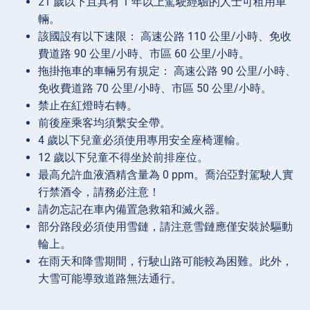
21 歲以下且具有 1 年以上駕駛經驗的人士可租用車
輛。
該國設有以下速限： 高速公路 110 公里/小時、免收
費道路 90 公里/小時、市區 60 公里/小時。
拖掛拖車的車輛另有規定： 高速公路 90 公里/小時、
免收費道路 70 公里/小時、市區 50 公里/小時。
禁止在紅燈時右轉。
前後座乘客均須繫安全帶。
4 歲以下兒童必須使用專用安全座椅運輸。
12 歲以下兒童不得坐於前排座位。
最高允許血液酒精含量為 0 ppm。喬治亞對駕駛人實
行禁酒令，請務必注意！
請勿忘記在車內備置急救箱和滅火器。
部分路段必須使用雪鏈，請注意雪鏈應僅安裝於驅動
輪上。
在雨天和降雪期間，行駛山路可能較為困難。此外，
大雪可能導致道路無法通行。