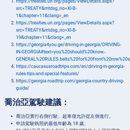
https://treaties.un.org/pages/ViewDetails.aspx?
src=TREATY&mtdsg_no=XI-B-
1&chapter=11&clang=_en
https://treaties.un.org/pages/ViewDetails.aspx?
src=TREATY&mtdsg_no=XI-B-
19&chapter=11&clang=_en
https://georgia4you.ge/driving-in-georgia/DRIVING-
IN-GEORGIA#text=you%20should%20know.-
GENERAL%20RULES.belts%20for%20front%20row%20s
https://caucasusroadtrips.com/en/driving-in-georgia-
rules-tips-and-special-features/
https://georgia-roadtrip.com/georgia-country-driving-
guide/
喬治亞駕駛建議：
喬治亞實行右側行駛。超車僅允許從左側進行。
申請駕駛執照的最低年齡為 18 歲。