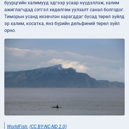
буурцгийн халимууд эдгээр усаар нүүдэллэж, халим
ажиглагчдад сэтгэл хөдөлгөм уулзалт санал болгодог.
Тиморын усанд ихэвчлэн харагддаг бусад төрөл зүйлд
эр халим, косатка, янз бүрийн дельфиний төрөл зүйл
орно.
WorldFish
,
(CC BY-NC-ND 2.0)