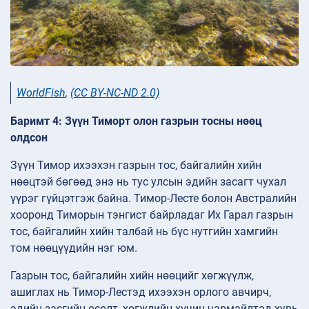
WorldFish
,
(CC BY-NC-ND 2.0)
Баримт 4: Зүүн Тиморт олон газрын тосны нөөц
олдсон
Зүүн Тимор ихээхэн газрын тос, байгалийн хийн
нөөцтэй бөгөөд энэ нь тус улсын эдийн засагт чухал
үүрэг гүйцэтгэж байна. Тимор-Лесте болон Австралийн
хооронд Тиморын тэнгист байрладаг Их Гарал газрын
тос, байгалийн хийн талбай нь бүс нутгийн хамгийн
том нөөцүүдийн нэг юм.
Газрын тос, байгалийн хийн нөөцийг хөгжүүлж,
ашиглах нь Тимор-Лестэд ихээхэн орлого авчирч,
эдийн засгийн өсөлт, хөгжлийн хүчин чармайлтад хувь