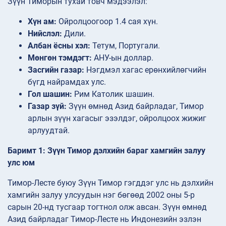
Зүүн Тиморын тухай товч мэдээлэл:
Хүн ам:
Ойролцоогоор 1.4 сая хүн.
Нийслэл:
Дили.
Албан ёсны хэл:
Тетум, Португали.
Мөнгөн тэмдэгт:
АНУ-ын доллар.
Засгийн газар:
Нэгдмэл хагас ерөнхийлөгчийн
бүгд найрамдах улс.
Гол шашин:
Рим Католик шашин.
Газар зүй:
Зүүн өмнөд Азид байрладаг, Тимор
арлын зүүн хагасыг эзэлдэг, ойролцоох жижиг
арлуудтай.
Баримт 1: Зүүн Тимор дэлхийн бараг хамгийн залуу
улс юм
Тимор-Лесте буюу Зүүн Тимор гэгддэг улс нь дэлхийн
хамгийн залуу улсуудын нэг бөгөөд 2002 оны 5-р
сарын 20-нд тусгаар тогтнол олж авсан. Зүүн өмнөд
Азид байрладаг Тимор-Лесте нь Индонезийн эзлэн