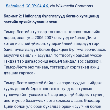
Bahnfrend
,
CC BY-SA 4.0
, via Wikimedia Commons
Баримт 2: Нийслэлд бүлэглэлүүд богино хугацаанд
засгийн эрхийг булаан авсан
Тимор-Лестийн тусгаар тогтнолын төлөөх тэмцлийн
дараа, ялангуяа 2006-2007 оны үед нийслэл Дили
хотод иргэний үймээн, хүчирхийллийн явдлууд гарч
байв. Бүлэглэлүүд болон фракцын бүлгүүд зөрчилдөж,
аюулгүй байдлын асуудал, тогтворгүй байдал үүссэн.
Гэхдээ тэр цагаас хойш нөхцөл байдал эрс сайжирч,
Тимор-Лесте энх тайван, тогтворыг сэргээхэд ахиц
дэвшил гаргасан.
Тимор-Лесте аюулгүй байдлын сорилтуудыг шийдэж,
хууль дээш байдлыг хангахын тулд олон улсын
түншүүдийн тусламжтайгаар аюулгүй байдлын хүчин,
институцээ бэхжүүлэх арга хэмжээ авсан. Өнөөдөр
Дили болон улс орон бүхэлдээ оршин суугчид болон