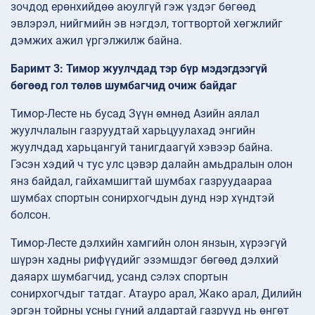
зочдод ерөнхийдөө аюулгүй гэж үздэг бөгөөд
эвлэрэл, нийгмийн эв нэгдэл, тогтвортой хөгжлийг
дэмжих ажил үргэлжилж байна.
Баримт 3: Тимор жуулчдад тэр бүр мэдэгдээгүй
бөгөөд гол төлөв шумбагчид очиж байдаг
Тимор-Лесте нь бусад Зүүн өмнөд Азийн аялал
жуулчлалын газруудтай харьцуулахад энгийн
жуулчдад харьцангуй танигдаагүй хэвээр байна.
Гэсэн хэдий ч тус улс цэвэр далайн амьдралын олон
янз байдал, гайхамшигтай шумбах газруудаараа
шумбах спортын сонирхогчдын дунд нэр хүндтэй
болсон.
Тимор-Лесте дэлхийн хамгийн олон янзын, хүрээгүй
шүрэн хадны рифүүдийг эзэмшдэг бөгөөд дэлхий
даяарх шумбагчид, усанд сэлэх спортын
сонирхогчдыг татдаг. Атауро арал, Жако арал, Дилийн
эргэн тойрны усны гүний алдартай газрууд нь өнгөт