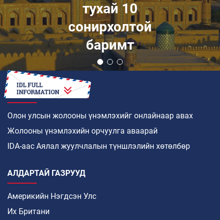
тухай 10
сонирхолтой
баримт
ХЭРХЭН
Олон улсын жолооны үнэмлэхийг онлайнаар авах
Жолооны үнэмлэхийн орчуулга аваарай
IDA-аас Аялал жуулчлалын түншлэлийн хөтөлбөр
АЛДАРТАЙ ГАЗРУУД
Америкийн Нэгдсэн Улс
Их Британи