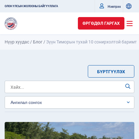
Нэвтрэх
ОЛОН УЛСЫН ЖОЛООНЫ БАЙГУУЛЛАГА
ӨРГӨДӨЛ ГАРГАХ
Нүүр хуудас
/
Блог
/
Зүүн Тиморын тухай 10 сонирхолтой баримт
БҮРТГҮҮЛЭХ