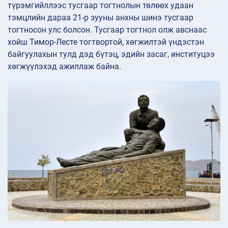
түрэмгийллээс тусгаар тогтнолын төлөөх удаан
тэмцлийн дараа 21-р зууны анхны шинэ тусгаар
тогтносон улс болсон. Тусгаар тогтнол олж авснаас
хойш Тимор-Лесте тогтвортой, хөгжилтэй үндэстэн
байгуулахын тулд дэд бүтэц, эдийн засаг, институцээ
хөгжүүлэхэд ажиллаж байна.