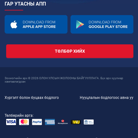
ГАР УТАСНЫ АПП
ТӨЛБӨР ХИЙХ
Зохиогчийн эрх © 2026 ОЛОН УЛСЫН ЖОЛООНЫ БАЙГУУЛЛАГА. Бүх эрх хуулиар
хамгаалагдсан
Хүргэлт болон буцаах бодлого
Нууцлалын бодлогоос авна уу
Төлбөрийн арга: