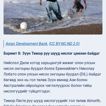
Asian Development Bank
,
(CC BY-NC-ND 2.0)
Баримт 8: Зүүн Тимор руу шууд нислэг цөөхөн байдаг
Нийслэл Дили хотод харьцангуй жижиг олон улсын
нисэх онгоцны буудал болох Ерөнхийлөгч Николау
Лобато олон улсын нисэх онгоцны буудал (DIL) байдаг
бөгөөд энэ нь гол төлөв Зүүн өмнөд Ази болон
Австралийн ойролцоох чиглэлүүдээс болон тийш
нислэгүүдийг гүйцэтгэдэг.
Тимор-Лесте рүү шууд нислэгүүдийг гол төлөв Airnorth,