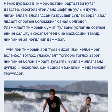
Нэмж дурдахад Тимор-Лестийн бартаатай нутаг
дэвсгэр, үзэсгэлэнтэй ландшафт нь уулын дугуй,
явган аялал, алслагдсан газруудыг судлах зэрэг адал
явдалт спортын боломжийг санал болгодог.
Уламжлалт тиморын бүжиг, тулааны урлаг нь соёлын
өвийн салшгүй хэсэг бөгөөд бие махбодийн тамир,
нийгмийн эв нэгдлийг дэмждэг.
Түүнчлэн тиморын ард түмэн ихэвчлэн хөлбөмбөг,
волейбол тоглох, уламжлалт тоглоом тоглох зэрэг
нийгмийн болон амралт зугаалгын үйл ажиллагаанд
цугларч, нөхөрлөл, сайн сайхан байдлын мэдрэмжийг
төрүүлдэг.