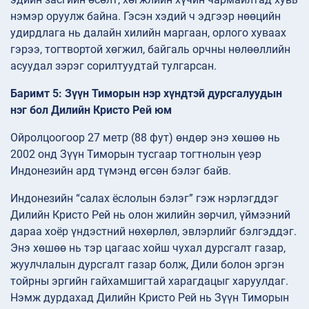
нэмэр оруулж байна. Гэсэн хэдий ч эдгээр нөөцийн
удирдлага нь далайн хилийн маргаан, орлого хуваах
гэрээ, тогтвортой хөгжил, байгаль орчны нөлөөллийн
асуудал зэрэг сорилтуудтай тулгарсан.
Баримт 5: Зүүн Тиморын нэр хүндтэй дурсгалуудын
нэг бол Дилийн Кристо Рей юм
Ойролцоогоор 27 метр (88 фут) өндөр энэ хөшөө нь
2002 онд Зүүн Тиморын тусгаар тогтнолын үеэр
Индонезийн ард түмэнд өгсөн бэлэг байв.
Индонезийн “салах ёслолын бэлэг” гэж нэрлэгддэг
Дилийн Кристо Рей нь олон жилийн зөрчил, үймээний
дараа хоёр үндэстний нөхөрлөл, эвлэрлийг бэлгэддэг.
Энэ хөшөө нь тэр цагаас хойш чухал дурсгалт газар,
жуулчлалын дурсгалт газар болж, Дили болон эргэн
тойрны эргийн гайхамшигтай харагдацыг харуулдаг.
Нэмж дурдахад Дилийн Кристо Рей нь Зүүн Тиморын