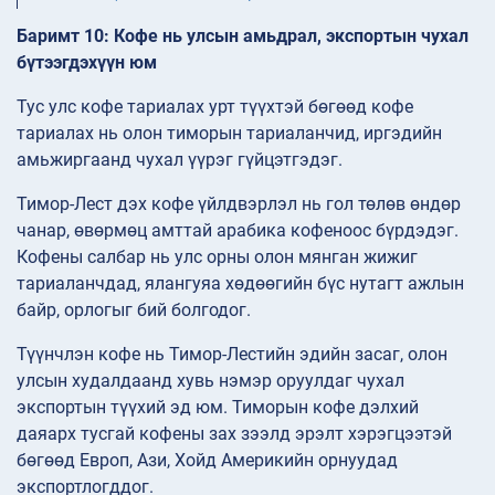
Баримт 10: Кофе нь улсын амьдрал, экспортын чухал
бүтээгдэхүүн юм
Тус улс кофе тариалах урт түүхтэй бөгөөд кофе
тариалах нь олон тиморын тариаланчид, иргэдийн
амьжиргаанд чухал үүрэг гүйцэтгэдэг.
Тимор-Лест дэх кофе үйлдвэрлэл нь гол төлөв өндөр
чанар, өвөрмөц амттай арабика кофеноос бүрдэдэг.
Кофены салбар нь улс орны олон мянган жижиг
тариаланчдад, ялангуяа хөдөөгийн бүс нутагт ажлын
байр, орлогыг бий болгодог.
Түүнчлэн кофе нь Тимор-Лестийн эдийн засаг, олон
улсын худалдаанд хувь нэмэр оруулдаг чухал
экспортын түүхий эд юм. Тиморын кофе дэлхий
даяарх тусгай кофены зах зээлд эрэлт хэрэгцээтэй
бөгөөд Европ, Ази, Хойд Америкийн орнуудад
экспортлогддог.