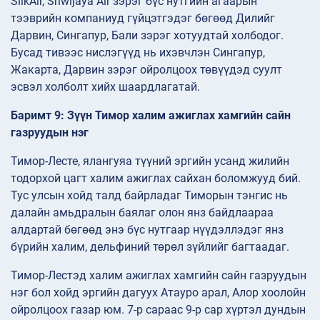
SilkAir, Sriwijaya Air зэрэг бүс нутгийн агаарын
тээврийн компаниуд гүйцэтгэдэг бөгөөд Дилийг
Дарвин, Сингапур, Бали зэрэг хотуудтай холбодог.
Бусад тивээс нислэгүүд нь ихэвчлэн Сингапур,
Жакарта, Дарвин зэрэг ойролцоох төвүүдэд суулт
эсвэл холболт хийх шаардлагатай.
Баримт 9: Зүүн Тимор халим ажиглах хамгийн сайн
газруудын нэг
Тимор-Лесте, ялангуяа түүний эргийн усанд жилийн
тодорхой цагт халим ажиглах сайхан боломжууд бий.
Тус улсын хойд талд байрладаг Тиморын тэнгис нь
далайн амьдралын баялаг олон янз байдлаараа
алдартай бөгөөд энэ бүс нутгаар нүүдэллэдэг янз
бүрийн халим, дельфиний төрөл зүйлийг багтаадаг.
Тимор-Лестэд халим ажиглах хамгийн сайн газруудын
нэг бол хойд эргийн дагуух Атауро арал, Алор хоолойн
ойролцоох газар юм. 7-р сараас 9-р сар хүртэл дундын