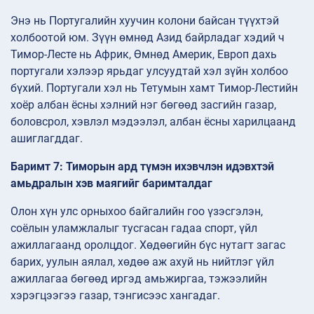
Энэ нь Португалийн хуучин колони байсан түүхтэй
холбоотой юм. Зүүн өмнөд Азид байрладаг хэдий ч
Тимор-Лесте нь Африк, Өмнөд Америк, Европ дахь
португали хэлээр ярьдаг улсуудтай хэл зүйн холбоо
бүхий. Португали хэл нь Тетумын хамт Тимор-Лестийн
хоёр албан ёсны хэлний нэг бөгөөд засгийн газар,
боловсрол, хэвлэл мэдээлэл, албан ёсны харилцаанд
ашиглагддаг.
Баримт 7: Тиморын ард түмэн ихэвчлэн идэвхтэй
амьдралын хэв маягийг баримталдаг
Олон хүн улс орныхоо байгалийн гоо үзэсгэлэн,
соёлын уламжлалыг тусгасан гадаа спорт, үйл
ажиллагаанд оролцдог. Хөдөөгийн бүс нутагт загас
барих, уулын аялал, хөдөө аж ахуй нь нийтлэг үйл
ажиллагаа бөгөөд иргэд амьжиргаа, тэжээлийн
хэрэгцээгээ газар, тэнгисээс хангадаг.