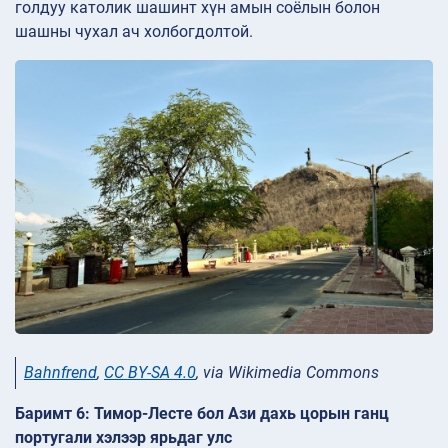
голдуу католик шашинт хүн амын соёлын болон
шашны чухал ач холбогдолтой.
Bahnfrend
,
CC BY-SA 4.0
, via Wikimedia Commons
Баримт 6: Тимор-Лесте бол Ази дахь цорын ганц
португали хэлээр ярьдаг улс