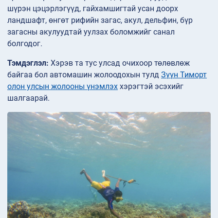
шүрэн цэцэрлэгүүд, гайхамшигтай усан доорх
ландшафт, өнгөт рифийн загас, акул, дельфин, бүр
загасны акулуудтай уулзах боломжийг санал
болгодог.
Тэмдэглэл:
Хэрэв та тус улсад очихоор төлөвлөж
байгаа бол автомашин жолоодохын тулд
Зүүн Тиморт
олон улсын жолооны үнэмлэх
хэрэгтэй эсэхийг
шалгаарай.