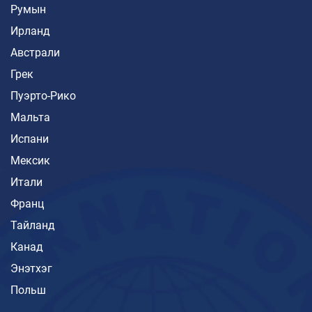
Румын
Ирланд
Австрали
Грек
Пуэрто-Рико
Мальта
Испани
Мексик
Итали
Франц
Тайланд
Канад
Энэтхэг
Польш