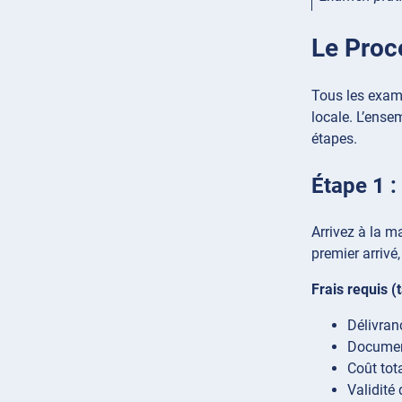
Le Proc
Tous les exame
locale. L’ensem
étapes.
Étape 1 :
Arrivez à la m
premier arrivé
Frais requis (t
Délivran
Document
Coût tot
Validité