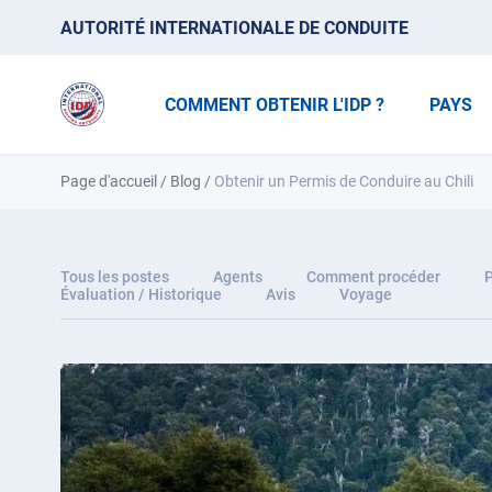
AUTORITÉ INTERNATIONALE DE CONDUITE
COMMENT OBTENIR L'IDP ?
PAYS
Page d'accueil
/
Blog
/
Obtenir un Permis de Conduire au Chili
Tous les postes
Agents
Comment procéder
P
Évaluation / Historique
Avis
Voyage