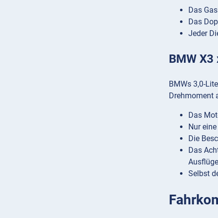
Das Gasp
Das Dopp
Jeder Di
BMW X3 x
BMWs 3,0-Liter
Drehmoment au
Das Moto
Nur eine
Die Besc
Das Acht
Ausflüg
Selbst d
Fahrkom