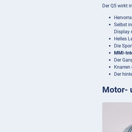
Der Q5 wirkt i
Hervorr
Selbst i
Display
Helles L
Die Sport
MMI-Int
Der Gan
Knarren 
Der hint
Motor- 