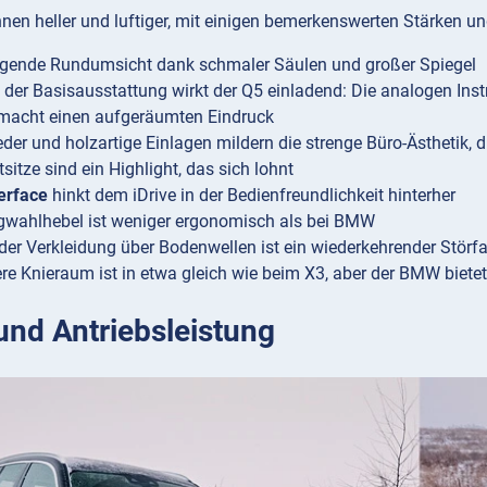
nnen heller und luftiger, mit einigen bemerkenswerten Stärken 
agende Rundumsicht dank schmaler Säulen und großer Spiegel
n der Basisausstattung wirkt der Q5 einladend: Die analogen In
 macht einen aufgeräumten Eindruck
eder und holzartige Einlagen mildern die strenge Büro-Ästheti
sitze sind ein Highlight, das sich lohnt
erface
hinkt dem iDrive in der Bedienfreundlichkeit hinterher
gwahlhebel ist weniger ergonomisch als bei BMW
der Verkleidung über Bodenwellen ist ein wiederkehrender Störfa
ere Knieraum ist in etwa gleich wie beim X3, aber der BMW bietet
und Antriebsleistung