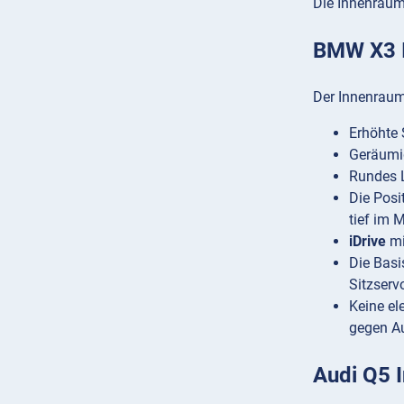
Die Innenräum
BMW X3 
Der Innenraum 
Erhöhte 
Geräumi
Rundes L
Die Posi
tief im 
iDrive
mi
Die Basi
Sitzserv
Keine el
gegen Au
Audi Q5 