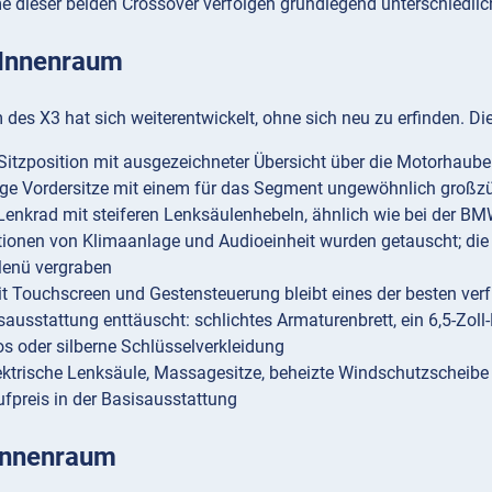
e dieser beiden Crossover verfolgen grundlegend unterschiedli
Innenraum
des X3 hat sich weiterentwickelt, ohne sich neu zu erfinden. D
Sitzposition mit ausgezeichneter Übersicht über die Motorhaube
ge Vordersitze mit einem für das Segment ungewöhnlich groß
enkrad mit steiferen Lenksäulenhebeln, ähnlich wie bei der BM
tionen von Klimaanlage und Audioeinheit wurden getauscht; di
Menü vergraben
t Touchscreen und Gestensteuerung bleibt eines der besten ve
sausstattung enttäuscht: schlichtes Armaturenbrett, ein 6,5-Zol
os oder silberne Schlüsselverkleidung
ektrische Lenksäule, Massagesitze, beheizte Windschutzscheibe 
fpreis in der Basisausstattung
Innenraum