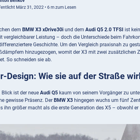
nton Belikov
fentlicht März 31, 2022 • 6 m zum Lesen
schen dem
BMW X3 xDrive30i
und dem
Audi Q5 2.0 TFSI
ist kei
mit vergleichbarer Leistung – doch die Unterschiede beim Fahr
differenziertere Geschichte. Um den Vergleich praxisnah zu ges
ßdämpfern hinzugezogen, womit der X3 mit zwei zusätzlichen 
tet. So schneiden sie ab.
r-Design: Wie sie auf der Straße wi
 Blick ist der neue
Audi Q5
kaum von seinem Vorgänger zu unter
ine gewisse Präsenz. Der
BMW X3
hingegen wuchs um fünf Zenti
s ihn größer macht als die erste Generation des X5 – obwohl e