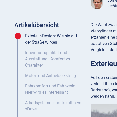
Von
A
Veröf
Artikelübersicht
Die Wahl zwi
Vierzylinder 
Exterieur-Design: Wie sie auf
erzählen eine 
der Straße wirken
adaptiven Sto
Vergleich star
Innenraumqualität und
Ausstattung: Komfort vs.
Exterieu
Charakter
Motor- und Antriebsleistung
Auf den ersten
verleiht ihm e
Fahrkomfort und Fahrwerk:
Radstand), wa
Hier wird es interessant
werden kann.
Allradsysteme: quattro ultra vs.
xDrive