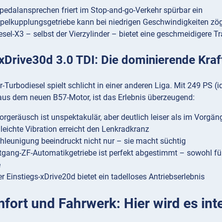
edalansprechen friert im Stop-and-go-Verkehr spürbar ein
elkupplungsgetriebe kann bei niedrigen Geschwindigkeiten zög
esel-X3 – selbst der Vierzylinder – bietet eine geschmeidigere T
Drive30d 3.0 TDI: Die dominierende Kraf
-Turbodiesel spielt schlicht in einer anderen Liga. Mit 249 PS 
s dem neuen B57-Motor, ist das Erlebnis überzeugend:
rgeräusch ist unspektakulär, aber deutlich leiser als im Vorgän
 leichte Vibration erreicht den Lenkradkranz
hleunigung beeindruckt nicht nur – sie macht süchtig
gang-ZF-Automatikgetriebe ist perfekt abgestimmt – sowohl für
e
er Einstiegs-xDrive20d bietet ein tadelloses Antriebserlebnis
fort und Fahrwerk: Hier wird es int