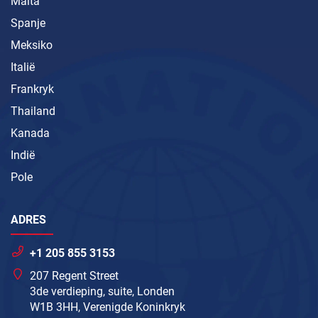
Malta
Spanje
Meksiko
Italië
Frankryk
Thailand
Kanada
Indië
Pole
ADRES
+1 205 855 3153
207 Regent Street
3de verdieping, suite, Londen
W1B 3HH, Verenigde Koninkryk