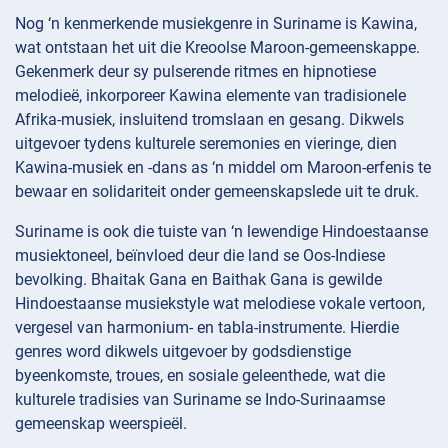
Nog ‘n kenmerkende musiekgenre in Suriname is Kawina,
wat ontstaan het uit die Kreoolse Maroon-gemeenskappe.
Gekenmerk deur sy pulserende ritmes en hipnotiese
melodieë, inkorporeer Kawina elemente van tradisionele
Afrika-musiek, insluitend tromslaan en gesang. Dikwels
uitgevoer tydens kulturele seremonies en vieringe, dien
Kawina-musiek en -dans as ‘n middel om Maroon-erfenis te
bewaar en solidariteit onder gemeenskapslede uit te druk.
Suriname is ook die tuiste van ‘n lewendige Hindoestaanse
musiektoneel, beïnvloed deur die land se Oos-Indiese
bevolking. Bhaitak Gana en Baithak Gana is gewilde
Hindoestaanse musiekstyle wat melodiese vokale vertoon,
vergesel van harmonium- en tabla-instrumente. Hierdie
genres word dikwels uitgevoer by godsdienstige
byeenkomste, troues, en sosiale geleenthede, wat die
kulturele tradisies van Suriname se Indo-Surinaamse
gemeenskap weerspieël.