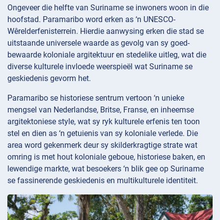
Ongeveer die helfte van Suriname se inwoners woon in die
hoofstad. Paramaribo word erken as ‘n UNESCO-
Wêrelderfenisterrein. Hierdie aanwysing erken die stad se
uitstaande universele waarde as gevolg van sy goed-
bewaarde koloniale argitektuur en stedelike uitleg, wat die
diverse kulturele invloede weerspieël wat Suriname se
geskiedenis gevorm het.
Paramaribo se historiese sentrum vertoon ‘n unieke
mengsel van Nederlandse, Britse, Franse, en inheemse
argitektoniese style, wat sy ryk kulturele erfenis ten toon
stel en dien as ‘n getuienis van sy koloniale verlede. Die
area word gekenmerk deur sy skilderkragtige strate wat
omring is met hout koloniale geboue, historiese baken, en
lewendige markte, wat besoekers ‘n blik gee op Suriname
se fassinerende geskiedenis en multikulturele identiteit.