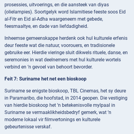
prosessies, uitvoerings, en die aansteek van diyas
(olielampies). Soortgelyk word Islamitiese feeste soos Eid
al-Fitr en Eid al-Adha waargeneem met gebede,
feesmaaltye, en dade van liefdadigheid.
Inheemse gemeenskappe herdenk ook hul kulturele erfenis
deur feeste wat die natuur, voorouers, en tradisionele
gebruike eer. Hierdie vieringe sluit dikwels rituele, danse, en
seremonies in wat deelnemers met hul kulturele wortels
verbind en ‘n gevoel van behoort bevorder.
Feit 7: Suriname het net een bioskoop
Suriname se enigste bioskoop, TBL Cinemas, het sy deure
in Paramaribo, die hoofstad, in 2014 geopen. Die vestiging
van hierdie bioskoop het ‘n betekenisvolle mylpaal in
Suriname se vermaaklikheidsbedryf gemerk, wat ‘n
moderne lokaal vir filmvertonings en kulturele
gebeurtenisse verskaf.