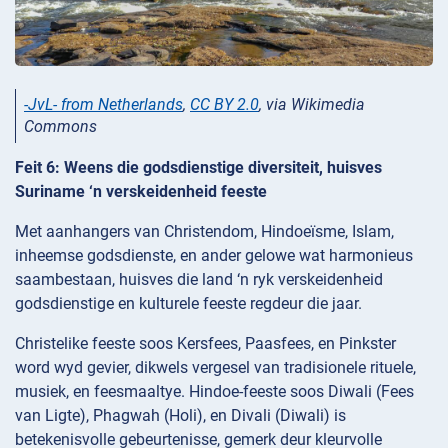
-JvL- from Netherlands
,
CC BY 2.0
, via Wikimedia
Commons
Feit 6: Weens die godsdienstige diversiteit, huisves
Suriname ‘n verskeidenheid feeste
Met aanhangers van Christendom, Hindoeïsme, Islam,
inheemse godsdienste, en ander gelowe wat harmonieus
saambestaan, huisves die land ‘n ryk verskeidenheid
godsdienstige en kulturele feeste regdeur die jaar.
Christelike feeste soos Kersfees, Paasfees, en Pinkster
word wyd gevier, dikwels vergesel van tradisionele rituele,
musiek, en feesmaaltye. Hindoe-feeste soos Diwali (Fees
van Ligte), Phagwah (Holi), en Divali (Diwali) is
betekenisvolle gebeurtenisse, gemerk deur kleurvolle