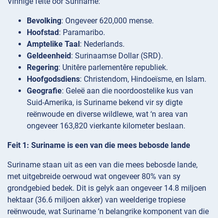
Vinnige feite oor Suriname:
Bevolking
: Ongeveer 620,000 mense.
Hoofstad
: Paramaribo.
Amptelike Taal
: Nederlands.
Geldeenheid
: Surinaamse Dollar (SRD).
Regering
: Unitêre parlementêre republiek.
Hoofgodsdiens
: Christendom, Hindoeïsme, en Islam.
Geografie
: Geleë aan die noordoostelike kus van
Suid-Amerika, is Suriname bekend vir sy digte
reënwoude en diverse wildlewe, wat ‘n area van
ongeveer 163,820 vierkante kilometer beslaan.
Feit 1: Suriname is een van die mees bebosde lande
Suriname staan uit as een van die mees bebosde lande,
met uitgebreide oerwoud wat ongeveer 80% van sy
grondgebied bedek. Dit is gelyk aan ongeveer 14.8 miljoen
hektaar (36.6 miljoen akker) van weelderige tropiese
reënwoude, wat Suriname ‘n belangrike komponent van die