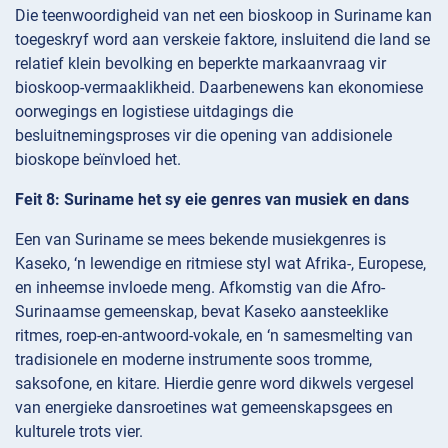
Die teenwoordigheid van net een bioskoop in Suriname kan
toegeskryf word aan verskeie faktore, insluitend die land se
relatief klein bevolking en beperkte markaanvraag vir
bioskoop-vermaaklikheid. Daarbenewens kan ekonomiese
oorwegings en logistiese uitdagings die
besluitnemingsproses vir die opening van addisionele
bioskope beïnvloed het.
Feit 8: Suriname het sy eie genres van musiek en dans
Een van Suriname se mees bekende musiekgenres is
Kaseko, ‘n lewendige en ritmiese styl wat Afrika-, Europese,
en inheemse invloede meng. Afkomstig van die Afro-
Surinaamse gemeenskap, bevat Kaseko aansteeklike
ritmes, roep-en-antwoord-vokale, en ‘n samesmelting van
tradisionele en moderne instrumente soos tromme,
saksofone, en kitare. Hierdie genre word dikwels vergesel
van energieke dansroetines wat gemeenskapsgees en
kulturele trots vier.