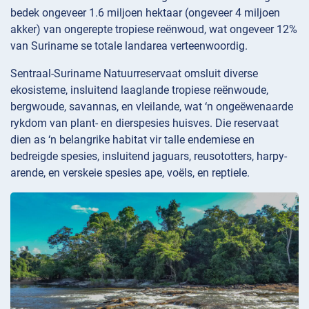
bedek ongeveer 1.6 miljoen hektaar (ongeveer 4 miljoen
akker) van ongerepte tropiese reënwoud, wat ongeveer 12%
van Suriname se totale landarea verteenwoordig.
Sentraal-Suriname Natuurreservaat omsluit diverse
ekosisteme, insluitend laaglande tropiese reënwoude,
bergwoude, savannas, en vleilande, wat ‘n ongeëwenaarde
rykdom van plant- en dierspesies huisves. Die reservaat
dien as ‘n belangrike habitat vir talle endemiese en
bedreigde spesies, insluitend jaguars, reusototters, harpy-
arende, en verskeie spesies ape, voëls, en reptiele.