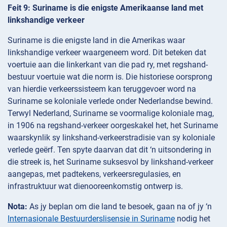
Feit 9: Suriname is die enigste Amerikaanse land met
linkshandige verkeer
Suriname is die enigste land in die Amerikas waar
linkshandige verkeer waargeneem word. Dit beteken dat
voertuie aan die linkerkant van die pad ry, met regshand-
bestuur voertuie wat die norm is. Die historiese oorsprong
van hierdie verkeerssisteem kan teruggevoer word na
Suriname se koloniale verlede onder Nederlandse bewind.
Terwyl Nederland, Suriname se voormalige koloniale mag,
in 1906 na regshand-verkeer oorgeskakel het, het Suriname
waarskynlik sy linkshand-verkeerstradisie van sy koloniale
verlede geërf. Ten spyte daarvan dat dit ‘n uitsondering in
die streek is, het Suriname suksesvol by linkshand-verkeer
aangepas, met padtekens, verkeersregulasies, en
infrastruktuur wat dienooreenkomstig ontwerp is.
Nota:
As jy beplan om die land te besoek, gaan na of jy ‘n
Internasionale Bestuurderslisensie in Suriname
nodig het