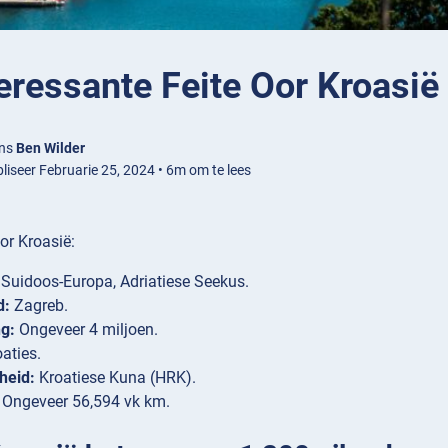
eressante Feite Oor Kroasië
ens
Ben Wilder
liseer Februarie 25, 2024 • 6m om te lees
oor Kroasië:
Suidoos-Europa, Adriatiese Seekus.
d:
Zagreb.
g:
Ongeveer 4 miljoen.
aties.
heid:
Kroatiese Kuna (HRK).
Ongeveer 56,594 vk km.