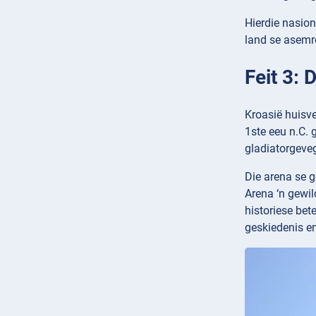
Hierdie nasio
land se asemr
Feit 3: 
Kroasië huisve
1ste eeu n.C. 
gladiatorgeve
Die arena se 
Arena ‘n gewil
historiese bet
geskiedenis en