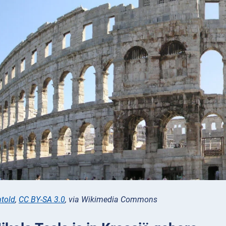
told
,
CC BY-SA 3.0
, via Wikimedia Commons