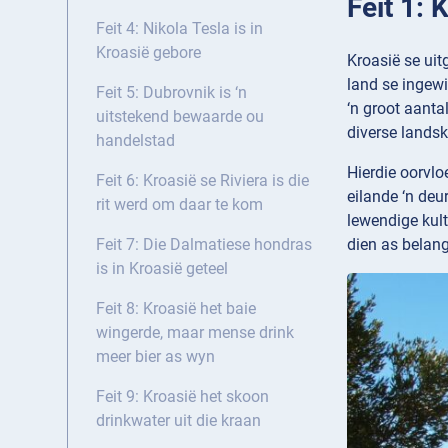
Feit 1: 
Feit 4: Nikola Tesla is in
Kroasië gebore
Kroasië se uit
land se ingewi
Feit 5: Dubrovnik is ‘n
‘n groot aanta
uitstekend bewaarde ou
diverse landsk
handelstad
Hierdie oorvlo
Feit 6: Kroasië se Riviera is die
eilande ‘n deu
rit werd om daar te kom
lewendige kult
dien as belang
Feit 7: Die Dalmatiese hondras
is in Kroasië geteel
Feit 8: Kroasië het baie
wingerde, maar mense drink
meer bier as wyn
Feit 9: Kroasië het skoon
drinkwater uit die kraan