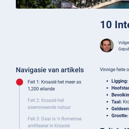
10 Int
Volg
Gepub
Navigasie van artikels
Vinnige feite 
Ligging:
Feit 1: Kroasië het meer as
Hoofsta
1,200 eilande
Bevolkin
Feit 2: Kroasië het
Taal:
Kro
asemrowende natuur
Geldeen
Grootte:
Feit 3: Daar is ‘n Romeinse
amfiteater in Kroasië