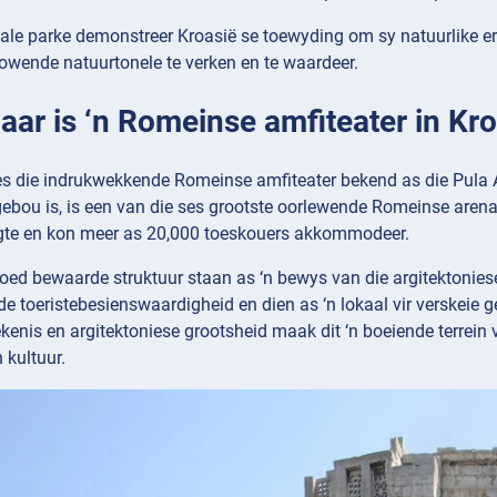
nale parke demonstreer Kroasië se toewyding om sy natuurlike e
owende natuurtonele te verken en te waardeer.
Daar is ‘n Romeinse amfiteater in Kr
s die indrukwekkende Romeinse amfiteater bekend as die Pula Are
gebou is, is een van die ses grootste oorlewende Romeinse arenas 
gte en kon meer as 20,000 toeskouers akkommodeer.
goed bewaarde struktuur staan as ‘n bewys van die argitektonies
de toeristebesienswaardigheid en dien as ‘n lokaal vir verskeie g
ekenis en argitektoniese grootsheid maak dit ‘n boeiende terrein
 kultuur.