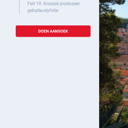
Feit 10: Kroasië produseer
gehalte-olyfolie
DOEN AANSOEK