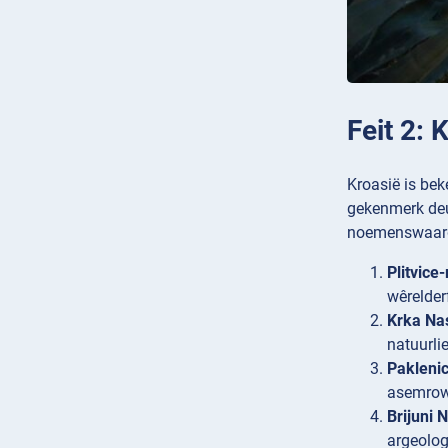
Feit 2:
Kroasië is bek
gekenmerk deu
noemenswaardig
Plitvice
wêrelder
Krka Na
natuurli
Paklenic
asemrowe
Brijuni 
argeologi