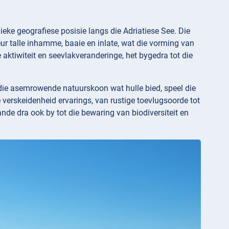
ieke geografiese posisie langs die Adriatiese See. Die
ur talle inhamme, baaie en inlate, wat die vorming van
 aktiwiteit en seevlakveranderinge, het bygedra tot die
n die asemrowende natuurskoon wat hulle bied, speel die
e verskeidenheid ervarings, van rustige toevlugsoorde tot
ande dra ook by tot die bewaring van biodiversiteit en