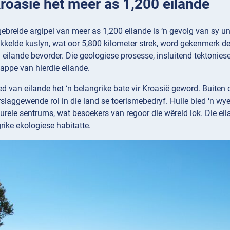
Kroasië het meer as 1,200 eilande
gebreide argipel van meer as 1,200 eilande is ‘n gevolg van sy un
kkelde kuslyn, wat oor 5,800 kilometer strek, word gekenmerk de
l eilande bevorder. Die geologiese prosesse, insluitend tektoniese
appe van hierdie eilande.
ed van eilande het ‘n belangrike bate vir Kroasië geword. Buite
rslaggewende rol in die land se toerismebedryf. Hulle bied ‘n wy
urele sentrums, wat besoekers van regoor die wêreld lok. Die eil
rike ekologiese habitatte.