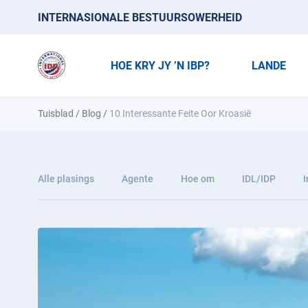
INTERNASIONALE BESTUURSOWERHEID
HOE KRY JY ’N IBP?
LANDE
Tuisblad
/
Blog
/
10 Interessante Feite Oor Kroasië
Alle plasings
Agente
Hoe om
IDL/IDP
I