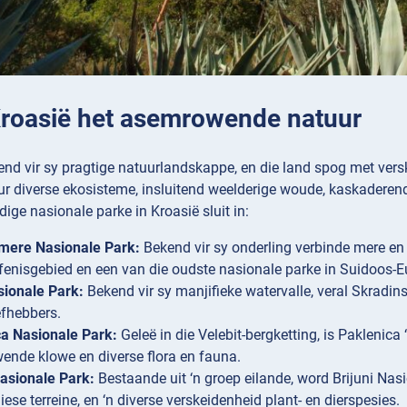
 Kroasië het asemrowende natuur
end vir sy pragtige natuurlandskappe, en die land spog met vers
r diverse ekosisteme, insluitend weelderige woude, kaskadere
e nasionale parke in Kroasië sluit in:
-mere Nasionale Park:
Bekend vir sy onderling verbinde mere en 
fenisgebied en een van die oudste nasionale parke in Suidoos-E
sionale Park:
Bekend vir sy manjifieke watervalle, veral Skradins
efhebbers.
a Nasionale Park:
Geleë in die Velebit-bergketting, is Paklenica
nde klowe en diverse flora en fauna.
Nasionale Park:
Bestaande uit ‘n groep eilande, word Brijuni Nasi
ese terreine, en ‘n diverse verskeidenheid plant- en dierspesies.